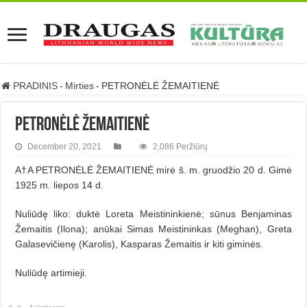
PRADINIS
-
Mirties
-
PETRONĖLĖ ŽEMAITIENĖ
PETRONĖLĖ ŽEMAITIENĖ
December 20, 2021
2,086 Peržiūrų
A†A PETRONĖLĖ ŽEMAITIENĖ mirė š. m. gruodžio 20 d. Gimė
1925 m. liepos 14 d.
Nuliūdę liko: duktė Loreta Meistininkienė; sūnus Benjaminas
Žemaitis (Ilona); anūkai Simas Meistininkas (Meghan), Greta
Galasevičienę (Karolis), Kasparas Žemaitis ir kiti giminės.
Nuliūdę artimieji.