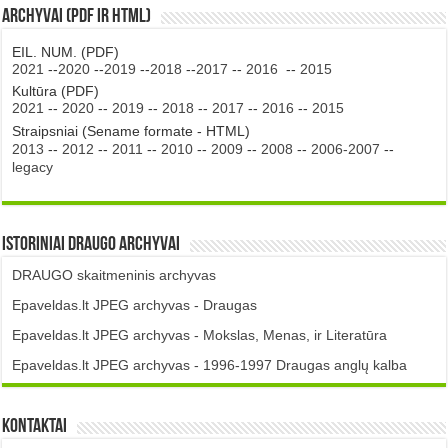
Archyvai (PDF ir HTML)
EIL. NUM. (PDF)
2021
--
2020
--
2019
--
2018
--
2017
--
2016
--
2015
Kultūra (PDF)
2021
--
2020
--
2019
--
2018
--
2017
--
2016
--
2015
Straipsniai (Sename formate - HTML)
2013
--
2012
--
2011
--
2010
--
2009
--
2008
--
2006-2007
--
legacy
Istoriniai DRAUGO Archyvai
DRAUGO skaitmeninis archyvas
Epaveldas.lt JPEG archyvas - Draugas
Epaveldas.lt JPEG archyvas - Mokslas, Menas, ir Literatūra
Epaveldas.lt JPEG archyvas - 1996-1997 Draugas anglų kalba
Kontaktai