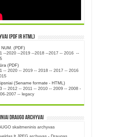
vai (PDF ir HTML)
. NUM. (PDF)
1
--
2020
--
2019
--
2018
--
2017
--
2016
--
5
tūra (PDF)
1
--
2020
--
2019
--
2018
--
2017
--
2016
015
aipsniai (Sename formate - HTML)
3
--
2012
--
2011
--
2010
--
2009
--
2008
-
06-2007
--
legacy
iniai DRAUGO Archyvai
UGO skaitmeninis archyvas
veldas.lt JPEG archyvas - Draugas