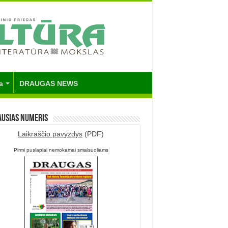
a
DRAUGAS NEWS
ausias numeris
Laikraščio pavyzdys
(PDF)
Pirmi puslapiai nemokamai smalsuoliams