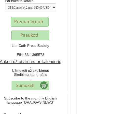
Parinkite laikotarpi
Lith Cath Press Society
EIN: 36-1395573
Aukoti už atvirutes ar kalendorių
.
Užmokėti už skelbimus
Skelbimų kainoraštis
.
Subscribe to the monthly English
language
"DRAUGAS NEWS"