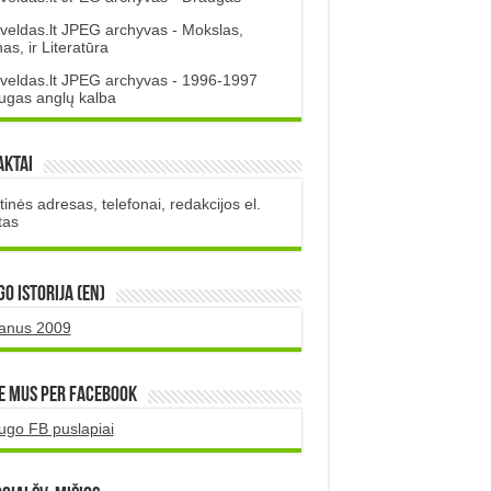
veldas.lt JPEG archyvas - Mokslas,
s, ir Literatūra
veldas.lt JPEG archyvas - 1996-1997
ugas anglų kalba
aktai
inės adresas, telefonai, redakcijos el.
tas
O istorija (EN)
uanus 2009
e mus per Facebook
ugo FB puslapiai