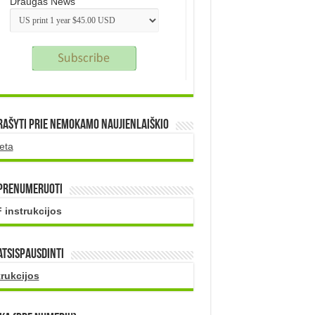
Draugas News
rašyti prie nemokamo naujienlaiškio
eta
 prenumeruoti
 instrukcijos
atsispausdinti
trukcijos