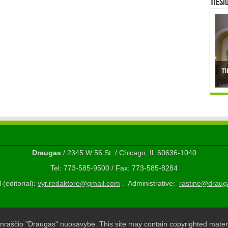
TIESI
Draugas
/ 2345 W 56 St. / Chicago, IL 60636-1040
Tel: 773-585-9500 / Fax: 773-585-8284
 (editorial):
vyr.redaktore@gmail.com
. Administrative:
rastine@draug
nraščio "Draugas" nuosavybė. This site may contain copyrighted materi