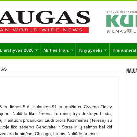
L archyvas 2026
Mirties Pran.
Knygynėlis
Prenumerat
KAS
Nauj
. liepos 5 d., sulaukęs 91 m. amžiaus. Gyveno Tinley
rajone. Nuliūdę liko: žmona Lorraine, trys dukterys Linda,
ų ir aštuoni proanūkai. Liūdi brolis Kazimieras (Teresė) su
uvoje liko seserys Genovaitė ir Stasė ir jų šeimos bei kiti
imiero kapinėse, Chicago, Illinois. Nuliūdę artimieji