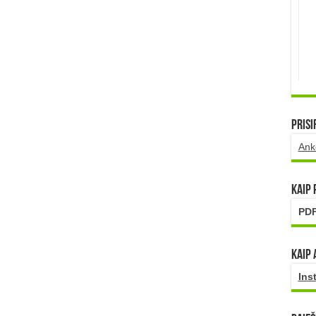
Prisi
Ank
Kaip
PDF
Kaip 
Ins