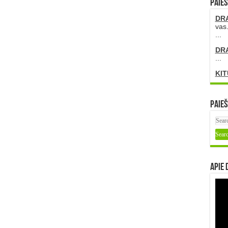
PAIEŠ
DR
vas.
...
DR
...
KIT
Paieš
Apie 