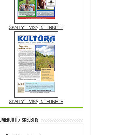
SKAITYTI VISĄ INTERNETE
SKAITYTI VISĄ INTERNETE
meruoti / Skelbtis