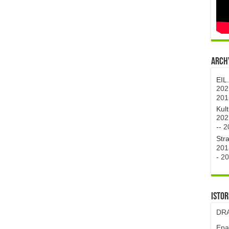
Archy
EIL
202
201
Kul
202
--
2
Str
201
-
20
Istor
DRA
Epa