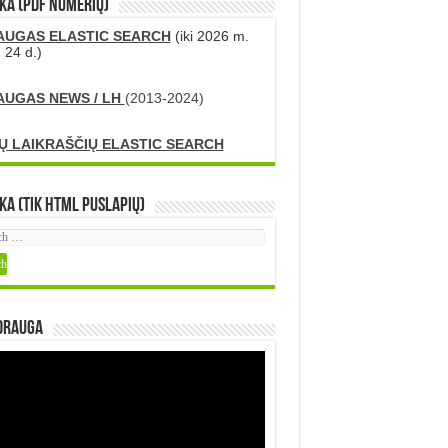
KA (PDF numerių)
AUGAS ELASTIC SEARCH
(iki 2026 m.
 24 d.)
AUGAS NEWS / LH
(2013-2024)
Ų LAIKRAŠČIŲ ELASTIC SEARCH
ka (tik HTML puslapių)
DRAUGA