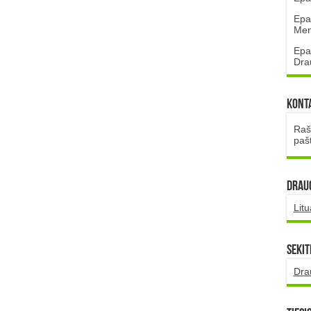
Epa
Mena
Epa
Dra
Kont
Rašt
paš
DRAUG
Lit
Sekit
Dra