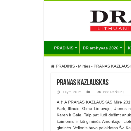
PRADINIS
DR archyvas 2026
K
PRADINIS
-
Mirties
-
PRANAS KAZLAUS
PRANAS KAZLAUSKAS
July 5, 2015
688 Peržiūrų
A † A PRANAS KAZLAUSKAS Mirė 2015 m
Park, Illinois. Gimė Lietuvoje, Utenos 
Karen ir Gale. Taip pat liūdi dešimt anūk
šeimomis ir kiti giminės Amerikoje. Liet
giminės. Velionis buvo palaidotas Šv. Kaz