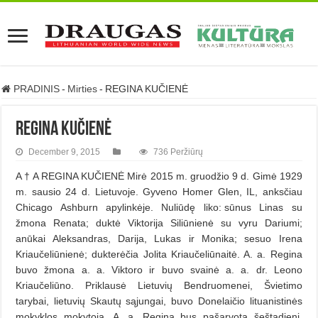
PRADINIS
-
Mirties
-
REGINA KUČIENĖ
REGINA KUČIENĖ
December 9, 2015
736 Peržiūrų
A † A REGINA KUČIENĖ Mirė 2015 m. gruodžio 9 d. Gimė 1929
m. sausio 24 d. Lietuvoje. Gyveno Homer Glen, IL, anksčiau
Chicago Ashburn apylinkėje. Nuliūdę liko: sūnus Linas su
žmona Renata; duktė Viktorija Siliūnienė su vyru Dariumi;
anūkai Aleksandras, Darija, Lukas ir Monika; sesuo Irena
Kriaučeliūnienė; dukterėčia Jolita Kriaučeliūnaitė. A. a. Regina
buvo žmona a. a. Viktoro ir buvo svainė a. a. dr. Leono
Kriaučeliūno. Priklausė Lietuvių Bendruomenei, Švietimo
tarybai, lietuvių Skautų sąjungai, buvo Donelaičio lituanistinės
mokyklos mokytoja. A. a. Regina bus pašarvota šeštadienį,