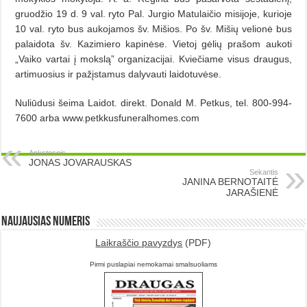
gruodžio 19 d. 9 val. ryto Pal. Jurgio Matulaičio misijoje, kurioje
10 val. ryto bus aukojamos šv. Mišios. Po šv. Mišių velionė bus
palaidota šv. Kazimiero kapinėse. Vietoj gėlių prašom aukoti
„Vaiko vartai į mokslą” organizacijai. Kviečiame visus draugus,
artimuosius ir pažįstamus dalyvauti laidotuvėse.
Nuliūdusi šeima Laidot. direkt. Donald M. Petkus, tel. 800-994-
7600 arba www.petkkusfuneralhomes.com
Ankstesnis
JONAS JOVARAUSKAS
Sekantis
JANINA BERNOTAITĖ
JARAŠIENĖ
Naujausias numeris
Laikraščio pavyzdys
(PDF)
Pirmi puslapiai nemokamai smalsuoliams