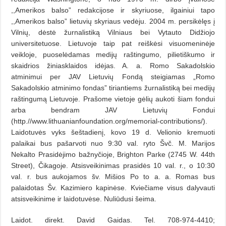
,,Amerikos balso” redakcijose ir skyriuose, ilgainiui tapo
,,Amerikos balso” lietuvių skyriaus vedėju. 2004 m. persikėlęs į
Vilnių, dėstė žurnalistiką Vilniaus bei Vytauto Didžiojo
universitetuose. Lietuvoje taip pat reiškėsi visuomeninėje
veikloje, puoselėdamas medijų raštingumo, pilietiškumo ir
skaidrios žiniasklaidos idėjas. A. a. Romo Sakadolskio
atminimui per JAV Lietuvių Fondą steigiamas „Romo
Sakadolskio atminimo fondas” tiriantiems žurnalistiką bei medijų
raštingumą Lietuvoje. Prašome vietoje gėlių aukoti šiam fondui
arba bendram JAV Lietuvių Fondui
(http.//www.lithuanianfoundation.org/memorial-contributions/).
Laidotuvės vyks šeštadienį, kovo 19 d. Velionio kremuoti
palaikai bus pašarvoti nuo 9:30 val. ryto Švč. M. Marijos
Nekalto Prasidėjimo bažnyčioje, Brighton Parke (2745 W. 44th
Street), Čikagoje. Atsisveikinimas prasidės 10 val. r., o 10:30
val. r. bus aukojamos šv. Mišios Po to a. a. Romas bus
palaidotas Šv. Kazimiero kapinėse. Kviečiame visus dalyvauti
atsisveikinime ir laidotuvėse. Nuliūdusi šeima.
Laidot. direkt. David Gaidas. Tel. 708-974-4410;