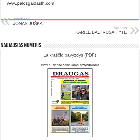
www.palosgaidasfh.com
Ankstesnis
JONAS JUŠKA
Sekantis
KARILĖ BALTRUŠAITYTĖ
Naujausias numeris
Laikraščio pavyzdys
(PDF)
Pirmi puslapiai nemokamai smalsuoliams