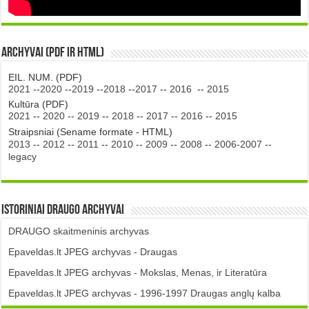
Archyvai (PDF ir HTML)
EIL. NUM. (PDF)
2021
--
2020
--
2019
--
2018
--
2017
--
2016
--
2015
Kultūra (PDF)
2021
--
2020
--
2019
--
2018
--
2017
--
2016
--
2015
Straipsniai (Sename formate - HTML)
2013
--
2012
--
2011
--
2010
--
2009
--
2008
--
2006-2007
--
legacy
Istoriniai DRAUGO Archyvai
DRAUGO skaitmeninis archyvas
Epaveldas.lt JPEG archyvas - Draugas
Epaveldas.lt JPEG archyvas - Mokslas, Menas, ir Literatūra
Epaveldas.lt JPEG archyvas - 1996-1997 Draugas anglų kalba