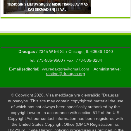
Draugas
/ 2345 W 56 St. / Chicago, IL 60636-1040
Tel: 773-585-9500 / Fax: 773-585-8284
E-mail (editorial):
vyr.redaktore@gmail.com
. Administrative:
rastine@draugas.org
© Copyright 2026, Visa medžiaga yra dienraščio "Draugas"
nuosavybė. This site may contain copyrighted material the use
of which has not always been specifically authorized by the
copyright owner. In accordance with section 512 of the U.S.
Copyright Act our contact information has been registered with
the United States Copyright Office (DMCA Registration no:
1042906). "Safe Harbor" noticing procedures as outlined in the