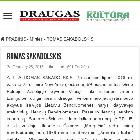
PRADINIS
-
Mirties
-
ROMAS SAKADOLSKIS
ROMAS SAKADOLSKIS
February 25, 2016
691 Peržiūrų
A † A ROMAS SAKADOLSKIS. Po sunkios ligos, 2016 m.
vasario 25 d. mirė New Yorke, eidamas 69-uosius metus. Gimė
Fuldoje, Vokietijoje. Gyveno Vilniuje. Liko nuliūdusi žmona
Emilija bei kiti giminės ir draugai. Velionis nuo jaunystės buvo
aktyvus išeivijos Lietuvių Bendruomenės narys, dalyvavęs
ateitininkų, Lietuvių Bendruomenės, Pasaulio lietuvių jaunimo
kongresų, Santaros-Šviesos, Lituanistikos seminarų. A.P.P.L.E.
ir kt. veikloje. Ilgametis Čikagos „Margučio” radijo laidų
bendradarbis, nuo 1969 metų bendravo su ,,Amerikos balso”
redakcija Washingtone, o nuo 1973 m. dirbo įvairiose