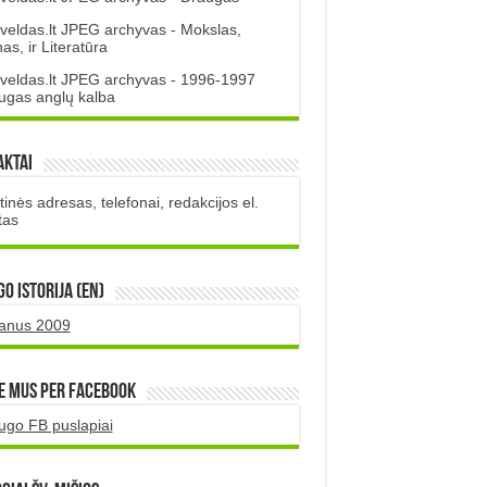
veldas.lt JPEG archyvas - Mokslas,
s, ir Literatūra
veldas.lt JPEG archyvas - 1996-1997
ugas anglų kalba
aktai
inės adresas, telefonai, redakcijos el.
tas
O istorija (EN)
uanus 2009
e mus per Facebook
ugo FB puslapiai