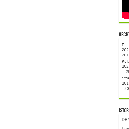
Archy
EIL
202
201
Kul
202
--
2
Str
201
-
20
Istor
DRA
Epa