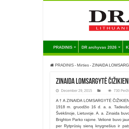
PRADINIS
DR archyvas 2026
K
PRADINIS
-
Mirties
-
ZINAIDA LOMSARG
ZINAIDA LOMSARGYTĖ ČIŽIKIEN
December 29, 2015
730 Perži
A † A ZINAIDA LOMSARGYTĖ ČIŽIKIENĖ 
1918 m. gruodžio 16 d. a. a. Tadeušo
Švėkšnoje, Lietuvoje. A. a. Zinaida bu
Brighton Parko rajone. Velionė buvo jaun
per Rytprūsių sieną knygnešius ir pats