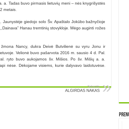
 a. a. Tadas buvo pirmasis lietuvių meni – nės knygrišystės
2 metais.
są. Jaunystėje giedojo solo Šv. Apaštalo Jokūbo bažnyčioje
 ,,Dainava” Hanau tremtinių stovykloje. Mėgo auginti rožes
u žmona Nancy, dukra Deivė Butvilienė su vyru Jonu ir
Lietuvoje. Velionė buvo pašarvota 2016 m. sausio 4 d. Pal.
 val. ryto buvo aukojamos šv. Mišios. Po šv. Mišių a. a.
api nėse. Dėkojame visiems, kurie dalyvavo laidotuvėse.
Sekantis
ALGIRDAS NAKAS
Prenu