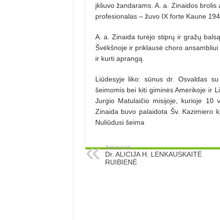
įkliuvo žandarams. A. a. Zinaidos brolis
profesionalas – žuvo IX forte Kaune 194
A. a. Zinaida turėjo stiprų ir gražų bal
Švėkšnoje ir priklausė choro ansambliui
ir kurti aprangą.
Liūdesyje liko: sūnus dr. Osvaldas s
šeimomis bei kiti giminės Amerikoje ir 
Jurgio Matulaičio misijoje, kurioje 10
Zinaida buvo palaidota Šv. Kazimiero k
Nuliūdusi šeima
Ankstesnis
Dr. ALICIJA H. LENKAUSKAITĖ
RUIBIENĖ