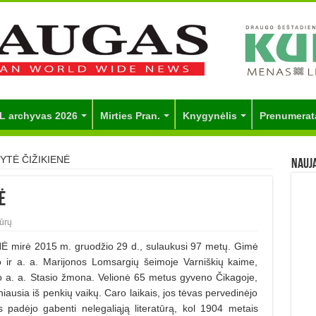
L archyvas 2026
Mirties Pran.
Knygynėlis
Prenumerat
YTĖ ČIŽIKIENĖ
Nauj
Ė
ūrų
mirė 2015 m. gruodžio 29 d., sulaukusi 97 metų. Gimė
 ir a. a. Marijonos Lomsargių šeimoje Varniškių kaime,
vo a. a. Stasio žmona. Velionė 65 metus gyveno Čikagoje,
iausia iš penkių vaikų. Caro laikais, jos tėvas pervedinėjo
 padėjo gabenti nelegaliąją literatūrą, kol 1904 metais