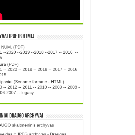
vai (PDF ir HTML)
. NUM. (PDF)
1
--
2020
--
2019
--
2018
--
2017
--
2016
--
5
tūra (PDF)
1
--
2020
--
2019
--
2018
--
2017
--
2016
015
aipsniai (Sename formate - HTML)
3
--
2012
--
2011
--
2010
--
2009
--
2008
-
06-2007
--
legacy
iniai DRAUGO Archyvai
UGO skaitmeninis archyvas
veldas.lt JPEG archyvas - Draugas