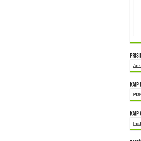
Prisi
Ank
Kaip
PDF
Kaip 
Ins