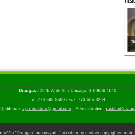
TIESI
Draugas
/ 2345 W 56 St. / Chicago, IL 60636-1040
Tel: 773-585-9500 / Fax: 773-585-8284
 (editorial):
vyr.redaktore@gmail.com
. Administrative:
rastine@draug
nraščio "Draugas" nuosavybė. This site may contain copyrighted materi