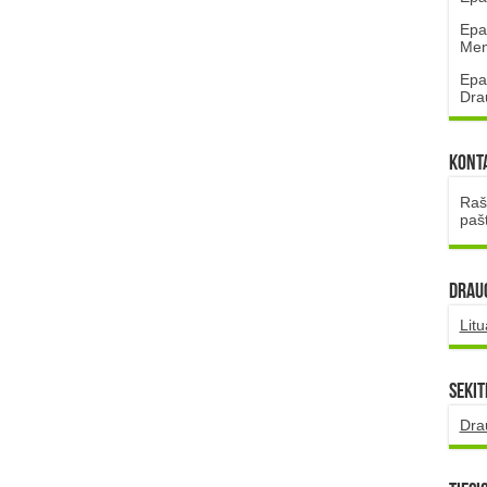
Epa
Mena
Epa
Dra
Kont
Rašt
paš
DRAUG
Lit
Sekit
Dra