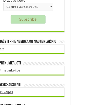
Draugas News
rašyti prie nemokamo naujienlaiškio
eta
 prenumeruoti
 instrukcijos
atsispausdinti
trukcijos