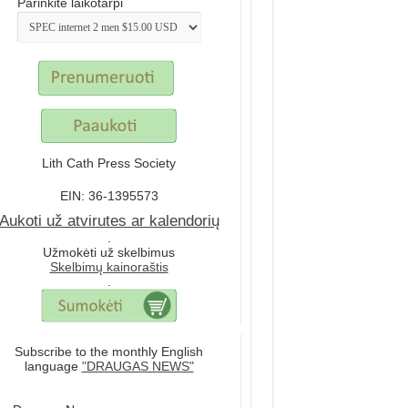
Parinkite laikotarpi
Lith Cath Press Society
EIN: 36-1395573
Aukoti už atvirutes ar kalendorių
.
Užmokėti už skelbimus
Skelbimų kainoraštis
.
Subscribe to the monthly English
language
"DRAUGAS NEWS"