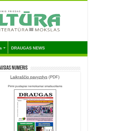
a
DRAUGAS NEWS
ausias numeris
Laikraščio pavyzdys
(PDF)
Pirmi puslapiai nemokamai smalsuoliams