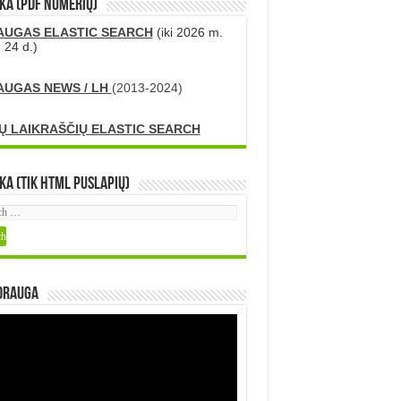
KA (PDF numerių)
AUGAS ELASTIC SEARCH
(iki 2026 m.
 24 d.)
AUGAS NEWS / LH
(2013-2024)
Ų LAIKRAŠČIŲ ELASTIC SEARCH
ka (tik HTML puslapių)
DRAUGA