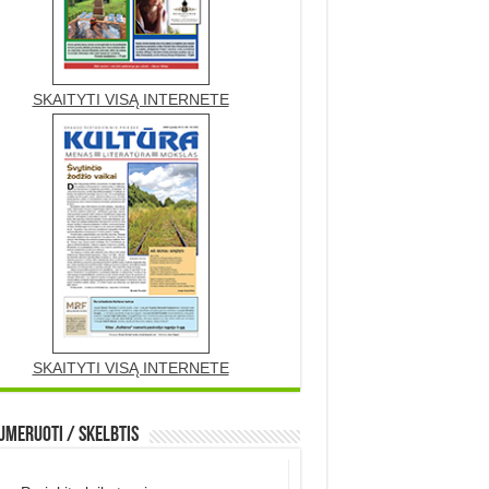
SKAITYTI VISĄ INTERNETE
SKAITYTI VISĄ INTERNETE
meruoti / Skelbtis