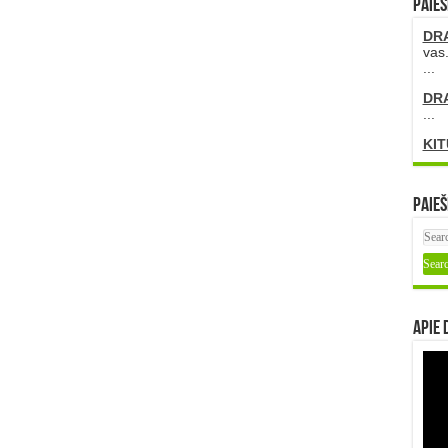
PAIEŠ
DR
vas.
...
DR
...
KIT
Paieš
Apie 