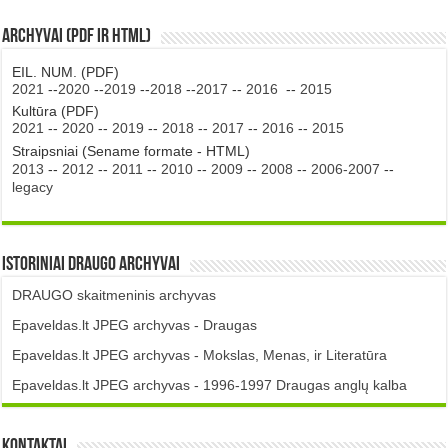
Archyvai (PDF ir HTML)
EIL. NUM. (PDF)
2021
--
2020
--
2019
--
2018
--
2017
--
2016
--
2015
Kultūra (PDF)
2021
--
2020
--
2019
--
2018
--
2017
--
2016
--
2015
Straipsniai (Sename formate - HTML)
2013
--
2012
--
2011
--
2010
--
2009
--
2008
--
2006-2007
--
legacy
Istoriniai DRAUGO Archyvai
DRAUGO skaitmeninis archyvas
Epaveldas.lt JPEG archyvas - Draugas
Epaveldas.lt JPEG archyvas - Mokslas, Menas, ir Literatūra
Epaveldas.lt JPEG archyvas - 1996-1997 Draugas anglų kalba
Kontaktai