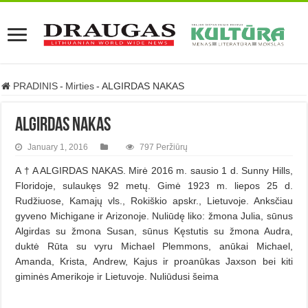
PRADINIS
-
Mirties
-
ALGIRDAS NAKAS
ALGIRDAS NAKAS
January 1, 2016
797 Peržiūrų
A † A ALGIRDAS NAKAS. Mirė 2016 m. sausio 1 d. Sunny Hills,
Floridoje, sulaukęs 92 metų. Gimė 1923 m. liepos 25 d.
Rudžiuose, Kamajų vls., Rokiškio apskr., Lietuvoje. Anksčiau
gyveno Michigane ir Arizonoje. Nuliūdę liko: žmona Julia, sūnus
Algirdas su žmona Susan, sūnus Kęstutis su žmona Audra,
duktė Rūta su vyru Michael Plemmons, anūkai Michael,
Amanda, Krista, Andrew, Kajus ir proanūkas Jaxson bei kiti
giminės Amerikoje ir Lietuvoje. Nuliūdusi šeima