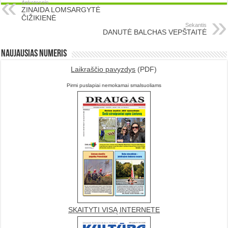
Ankstesnis
ZINAIDA LOMSARGYTĖ
ČIŽIKIENĖ
Sekantis
DANUTĖ BALCHAS VEPŠTAITĖ
Naujausias numeris
Laikraščio pavyzdys
(PDF)
Pirmi puslapiai nemokamai smalsuoliams
SKAITYTI VISĄ INTERNETE