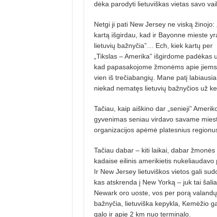
dėka parodyti lietuviškas vietas savo va
Netgi ji pati New Jersey ne viską žinojo:
kartą išgirdau, kad ir Bayonne mieste yr
lietuvių bažnyčia”… Ech, kiek kartų per
„Tikslas – Amerika” išgirdome padėkas už
kad papasakojome žmonėms apie jiems než
vien iš trečiabangių. Mane patį labiausiai
niekad nematęs lietuvių bažnyčios už ke
Tačiau, kaip aiškino dar „senieji” Ameriko
gyvenimas seniau virdavo savame miestely
organizacijos apėmė platesnius regionu
Tačiau dabar – kiti laikai, dabar žmonės
kadaise eilinis amerikietis nukeliaudavo
Ir New Jersey lietuviškos vietos gali sud
kas atskrenda į New Yorką – juk tai šalia.
Newark oro uoste, vos per porą valandų s
bažnyčia, lietuviška kepykla, Kemėžio ga
galo ir apie 2 km nuo terminalo.