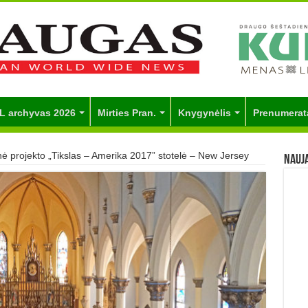
L archyvas 2026
Mirties Pran.
Knygynėlis
Prenumerat
nė projekto „Tikslas – Amerika 2017” stotelė – New Jersey
Nauj