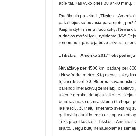
apie tai, kas vyko prieš 30 ar 40 metų…
Ruošiantis projektui
„Tikslas – Amerika”
pakalbėjus su buvusia parapijiete, peržiūr
Kaip matyti iš senų nuotraukų, Newark ba
turinčios mažai lygių rytiniame JAV! Dej
remontuoti, parapija buvo priversta persi
„Tikslas – Amerika 2017”
ekspedicija 
Nuvažiavę per 4500 km, padarę per 80
į New Yorko metro. Kitą dieną – skrydis at
tęsiasi iki šiol. 90­–95 proc. savanoriško
parengti interaktyvų žemėlapį, papildyti
užėmė gerokai daugiau laiko nei tikėjaus
bendravimas su žiniasklaida (kalbėjau pe
laikraščių, žurnalų, interneto svetainių
galimybių duoti interviu ar papasakoti ap
Toks projektas kaip „Tikslas – Amerika” v
skaito. Jeigu būtų nenaudojamas žemėl