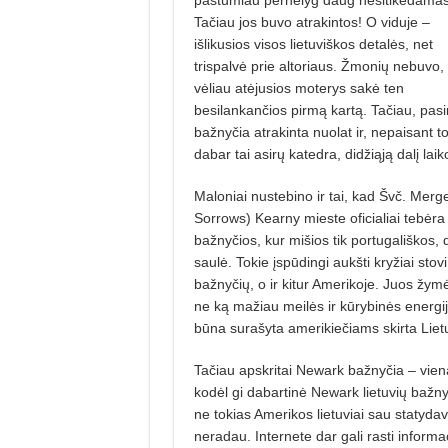
Tačiau jos buvo atrakintos! O viduje –
išlikusios visos lietuviškos detalės, net
trispalvė prie altoriaus. Žmonių nebuvo,
vėliau atėjusios moterys sakė ten
besilankančios pirmą kartą. Tačiau, pasi
bažnyčia atrakinta nuolat ir, nepaisant t
dabar tai asirų katedra, didžiąją dalį lai
Maloniai nustebino ir tai, kad Švč. Mer
Sorrows) Kearny mieste oficialiai tebėra
bažnyčios, kur mišios tik portugališkos, d
saulė. Tokie įspūdingi aukšti kryžiai sto
bažnyčių, o ir kitur Amerikoje. Juos žymė
ne ką mažiau meilės ir kūrybinės energijo
būna surašyta amerikiečiams skirta Lietu
Tačiau apskritai Newark bažnyčia – vien
kodėl gi dabartinė Newark lietuvių bažny
ne tokias Amerikos lietuviai sau statyda
neradau. Internete dar gali rasti informa