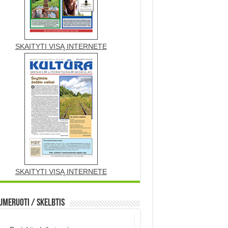
SKAITYTI VISĄ INTERNETE
SKAITYTI VISĄ INTERNETE
meruoti / Skelbtis