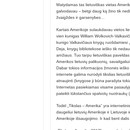
Matydamas tas lietuviškas vietas Ameriko
galvodavau – betgi daug ką žino tik nedi
žvaigždes ir garsenybes…
Kartais Amerikoje sulaukdavau vietos lie
vien kunigas William Wolkovich-Valkaviči
kunigo Valkavičiaus knygų ruošdamiesi „T
Deja, knygų bibliotekose ieško tik nedaug
amžiaus. Tuo tarpu lietuviškas paveldas n
Amerikos lietuvių palikuonių, savaitgaliu
Dabar tokios informacijos žmonės ieško be
internete galima nurodyti tikslias lietuviš
atnaujinti (knygose ji būna parašyta toki
Internetas pasiekiamas visame pasaulyje
pateikti tūkstančius spalvotų nuotraukų
Todėl „Tikslas – Amerika” yra internetini
daugeliui lietuvių Amerikoje ir Lietuvoje 
Amerikoje išsaugojimo. Ir kad bent dalis