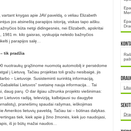
Epa
Mena
, vartant knygas apie JAV paveldą, o vėliau Elizabeth
Epa
ėjus jos atsineštą parapijos istoriją, viskas tapo aišku.
Dra
žnyčios būta netgi didingesnės, nei Elizabeth, apskritai
a, 1981 m. kilo gaisras, vyskupija neleido bažnyčios
kelti į parapijos salę…
Kont
– tik pradžia
Rašt
paš
00 nuotraukų grąžinome nuomotą automobilį ir persėdome
gal į Lietuvą. Tačiau projektas toli gražu nesibaigė, jis
DRAUG
 darbo – Lietuvoje. Susisteminti surinktą informaciją,
 „Gabalėliai Lietuvos” svetainę nauja informacija… Tai
Lit
i, daug parų. O dar ilgiau užtrunka projekto viešinimas:
r Lietuvos radiją, televiziją, kalbėjausi su daugybe
 žurnalistų), pranešimų spaudai rašymas, ieškojimas
Sekit
ie Amerikos lietuvių paveldą. Tačiau tai – būtinas dalykas.
Dra
ertingas tiek, kiek apie jį žino žmonės, kiek juo naudojasi,
apis, iš jo būtų mažai naudos…