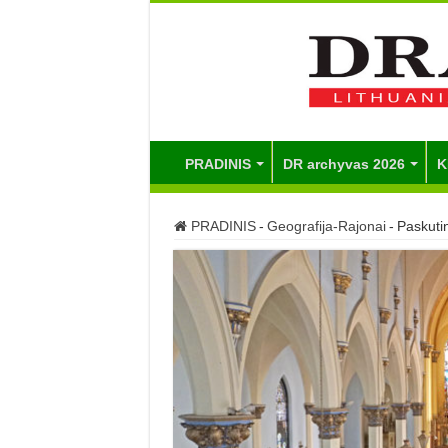
PRADINIS
DR archyvas 2026
K
PRADINIS
-
Geografija-Rajonai
-
Paskuti