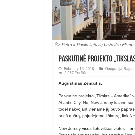
Šv. Petro ir Povilo lietuvių bažnyčia Eliz
Paskutinė projekto „Tiksla
February 15, 2018
Geografija-Rajona
3,357 Peržiūrų
Augustinas Žemaitis.
Paskutinė projekto „Tikslas – Amerika” v
Atlantic City. Ne, New Jersey kazino sosti
todėl nakvojant viename jų buvo paprasčia
prieš aušrą, pajudėjome į šiaurę, link N
New Jersey visos lietuviškos vietos – p
Pradžioje net galvojau jas aprašyti New Y