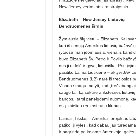
New Jersey vertas atskiro straipsnio.
Elizabeth – New Jersey Lietuvių
Bendruomenės širdis
Žymiausia šių vietų – Elizabeth. Kai svar
kuri iš senųjų Amerikos lietuvių bažnyči
rytuose man įdomiausia, viena iš kandid
buvo Elizabeth Šv. Petro ir Povilo bažnyč
nes ji didelė ir gyva, lietuviška. Prie įėji
pasitiko Laima Liutikienė – aktyvi JAV Li
Bendruomenės (LB) narė iš trečiosios b
Visada smagu matyti, kad „trečiabangiai
saugo tai, ką sukūrė ankstesnės lietuvių
bangos,
tarsi paneigdami nuomonę, kad
esą
mieliau renkasi rusų klubus…
Laimai „Tikslas – Amerika” projektas lab
patiko, ji vylėsi, kad dabar, jau turėdama
ir pagrindą po kojomis Amerikoje, galės 