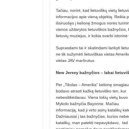
Tačiau, norint, kad lietuviškų vietų lietuv
informacijos apie vieną objektą. Reikia p
išsiruošęs į kelionę žmogus norės turinin
vienos uždarytos lietuviškos bažnyčios, be
lietuvių muziejus, ir kokia svarbi istorin
Suprasdami tai ir skatindami lankyti liet
ne tik sužymėti lietuviškas vietas Ameriko
vietas JAV maršrutus.
New Jersey bažnyčios – labai lietuvi
Per „Tikslas – Amerika” kelionę smagiau
būdavo atrasti kažką lietuviško ten, kur
nebesitikėdavau. Viena tokių vietų buvo 
Mykolo bažnyčia Bayonne. Mačiau
informaciją, kad ji virto asirų katalikų ka
Dažniausiai į tas bažnyčias, kurios nebė
katalikų, man patekti nepavykdavo,
tad 
pastūmiau pernelyg daug nesitikėdamas