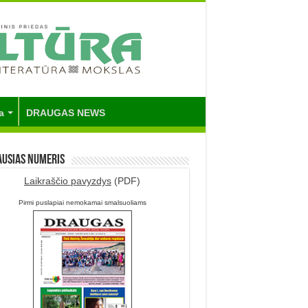
a
DRAUGAS NEWS
ausias numeris
Laikraščio pavyzdys
(PDF)
Pirmi puslapiai nemokamai smalsuoliams