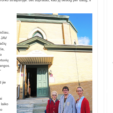
sčiau,
ų JAV
ačių
ia,
mo
etuvių
angos.
”
 jie
ai
 laiko
jo