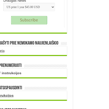
Draugas News
rašyti prie nemokamo naujienlaiškio
eta
 prenumeruoti
 instrukcijos
atsispausdinti
trukcijos