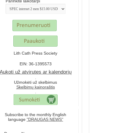
Parinkite laikotarpi
Lith Cath Press Society
EIN: 36-1395573
Aukoti už atvirutes ar kalendorių
.
Užmokėti už skelbimus
Skelbimų kainoraštis
.
Subscribe to the monthly English
language
"DRAUGAS NEWS"