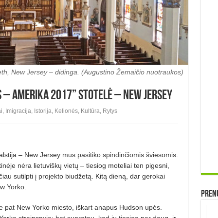
abeth, New Jersey – didinga. (Augustino Žemaičio nuotraukos)
s – Amerika 2017” stotelė – New Jersey
i
,
Imigracija
,
Istorija
,
Kelionės
,
Kultūra
,
Rytys
alstija – New Jersey mus pasitiko spindinčiomis šviesomis.
nėje nėra lietuviškų vietų – tiesiog moteliai ten pigesni,
u sutilpti į projekto biudžetą. Kitą dieną, dar gerokai
ew Yorko.
Prenu
rie pat New Yorko miesto, iškart anapus Hudson upės.
orko straipsnyje: bet supratau, kad jų tiesiog per daug, ir