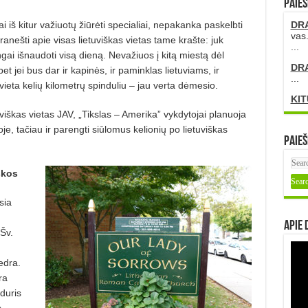
PAIEŠ
iai iš kitur važiuotų žiūrėti specialiai, nepakanka paskelbti
DR
vas.
ranešti apie visas lietuviškas vietas tame krašte: juk
...
gai išnaudoti visą dieną. Nevažiuos į kitą miestą dėl
DR
t jei bus dar ir kapinės, ir paminklas lietuviams, ir
...
ė vieta kelių kilometrų spinduliu – jau verta dėmesio.
KIT
uviškas vietas JAV, „Tikslas – Amerika” vykdytojai planuoja
je, tačiau ir parengti siūlomus kelionių po lietuviškas
Paieš
škos
sia
Apie 
Šv.
tedra.
ra
duris
.