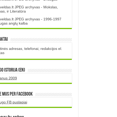
veldas.lt JPEG archyvas - Mokslas,
s, ir Literatūra
veldas.lt JPEG archyvas - 1996-1997
ugas anglų kalba
aktai
inės adresas, telefonai, redakcijos el.
tas
O istorija (EN)
uanus 2009
e mus per Facebook
ugo FB puslapiai