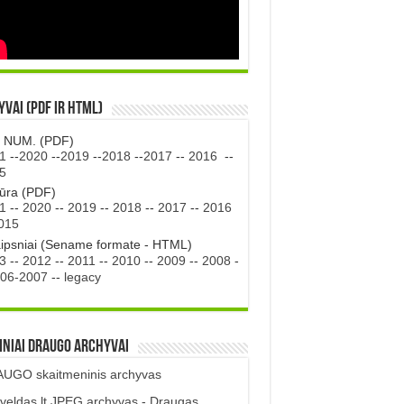
vai (PDF ir HTML)
. NUM. (PDF)
1
--
2020
--
2019
--
2018
--
2017
--
2016
--
5
tūra (PDF)
1
--
2020
--
2019
--
2018
--
2017
--
2016
015
aipsniai (Sename formate - HTML)
3
--
2012
--
2011
--
2010
--
2009
--
2008
-
06-2007
--
legacy
iniai DRAUGO Archyvai
UGO skaitmeninis archyvas
veldas.lt JPEG archyvas - Draugas