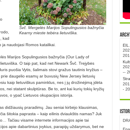
 o
Švč. Mergelės Marijos Sopulingusios bažnyčia
rodo,
Kearny mieste tebėra lietuviška.
Archy
o, kad
ko ja naudojasi Romos katalikai.
EIL
202
201
gelės Marijos Sopulingusios bažnyčia (Our Lady of
Kul
 lietuviška. O taip pat, kad net Newark Švč. Trejybės
202
uris puošia Vytis, šalimais stovi gražus tautinis kryžius –
--
2
vi prie daugelio esamų ar buvusių New Jersey lietuvių
Str
siu kaip lietuviškus paminklus, nes į jų drožinėjimą įdėta
201
s, nei statant skulptūras. Be to, ant kai kurių tokių kryžių
-
20
vos, o ypač Lietuvos okupacijos istorija.
as didžiausių praradimų. Jau seniai kirbėjo klausimas,
Istor
čia šitokia paprasta – kaip eilinis dviaukštis namas? Juk
vo… Tačiau visame internete informacijos apie tai
DRA
cijos apie dabartinius įvykius, parapijų uždarymus, bet ne
Epa