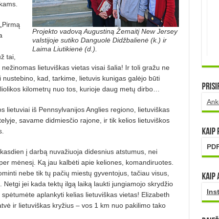
ikams.
 „Pirmą
Projekto vadovą Augustiną Žemaitį New Jersey
a
valstijoje sutiko Danguolė Didžbalienė (k.) ir
Laima Liutikienė (d.).
 tai,
inomas lietuviškas vietas visai šalia! Ir toli gražu ne
 nustebino, kad, tarkime, lietuvis kunigas galėjo būti
Prisi
liolikos kilometrų nuo tos, kurioje daug metų dirbo…
Ank
s lietuviai iš Pennsylvanijos Anglies regiono, lietuviškas
je, savame didmiesčio rajone, ir tik kelios lietuviškos
s.
Kaip
PDF
 kasdien į darbą nuvažiuoja didesnius atstumus, nei
 per mėnesį. Ką jau kalbėti apie keliones, komandiruotes.
ominti nebe tik tų pačių miestų gyventojus, tačiau visus,
Kaip 
 Netgi jei kada tektų ilgą laiką laukti jungiamojo skrydžio
Ins
pėtumėte aplankyti kelias lietuviškas vietas! Elizabeth
tvė ir lietuviškas kryžius – vos 1 km nuo pakilimo tako