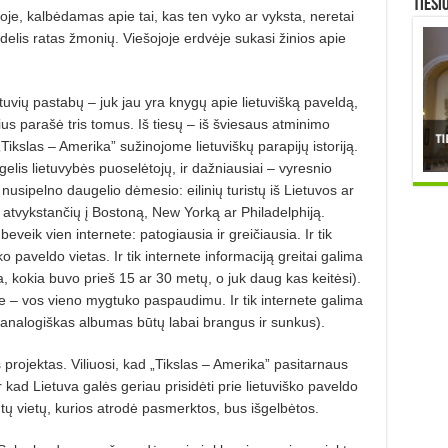
TIESI
je, kalbėdamas apie tai, kas ten vyko ar vyksta, neretai
delis ratas žmonių. Viešojoje erdvėje sukasi žinios apie
tuvių pastabų – juk jau yra knygų apie lietuvišką paveldą,
us parašė tris tomus. Iš tiesų – iš šviesaus atminimo
ikslas – Amerika” sužinojome lietuviškų parapijų istoriją.
elis lietuvybės puoselėtojų, ir dažniausiai – vyresnio
usipelno daugelio dėmesio: eilinių turistų iš Lietuvos ar
i atvykstančių į Bostoną, New Yorką ar Philadelphiją.
veik vien internete: patogiausia ir greičiausia. Ir tik
ko paveldo vietas. Ir tik internete informaciją greitai galima
a, kokia buvo prieš 15 ar 30 metų, o juk daug kas keitėsi).
 – vos vieno mygtuko paspaudimu. Ir tik internete galima
 (analogiškas albumas būtų labai brangus ir sunkus).
s projektas. Viliuosi, kad „Tikslas – Amerika” pasitarnaus
ir kad Lietuva galės geriau prisidėti prie lietuviško paveldo
 tų vietų, kurios atrodė pasmerktos, bus išgelbėtos.