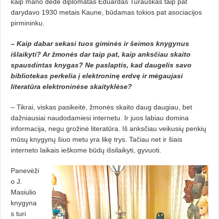
kaip mano dėdė diplomatas Eduardas Turauskas taip pat
darydavo 1930 metais Kaune, būdamas tokios pat asociacijos
pirmininku.
– Kaip dabar sekasi tuos giminės ir šeimos knygynus
išlaikyti? Ar žmonės dar taip pat, kaip anksčiau skaito
spausdintas knygas? Ne paslaptis, kad daugelis savo
bibliotekas perkelia į elektroninę erdvę ir mėgaujasi
literatūra elektroninėse skaityklėse?
– Tikrai, viskas pasikeitė, žmonės skaito daug daugiau, bet
dažniausiai naudodamiesi internetu. Ir juos labiau domina
informacija, negu grožinė literatūra. Iš anksčiau veikusių penkių
mūsų knygynų šiuo metu yra likę trys. Tačiau net ir šiais
interneto laikais ieškome būdų išsilaikyti, gyvuoti.
Panevėži
o J.
Masiulio
knygyna
s turi