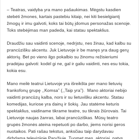
– Teatras, vaidyba yra mano pašaukimas. Mėgstu kasdien
stebėti žmones, kartais pastebiu kitaip, nei kiti besielgiantį
žmogų ir imu galvoti, koks tai būtų įdomus personažas scenoje.
Toks stebėjimas man padeda, kai statau spektaklius.
Draudžiu sau vaidinti scenoje, nedrįstu, nes žinau, kad kalbu su
prancūzišku akcentu. Juk Lietuvoje ir be manęs yra daug gerų
aktorių. Bet po vieno ilgo pokalbio su žinomu režisieriumi
pradėjau galvoti: kodėl gi ne, gal ir galiu vaidinti, nes esu tokia,
kokia esu.
Mano meilė teatrui Lietuvoje yra išreikšta per mano lietuvių
frankofonų grupę ,,Komsa” (,,Taip yra”).
Mano aktoriai nebijo
vaidinti prancūzų kalba, nors ir su lietuvišku akcentu. Statau
komedijas, kuriose yra dainų ir šokių. Jau statėme keturis
spektaklius, vaidiname tikrame teatre, su tikrais žiūrovais. Tai
Lietuvoje naujas žanras, labai prancūziškas. Mūsų teatro
grupės žmonės ateina repetuoti po darbo, jiems norisi geros
nuotaikos. Pati rašau tekstus, anksčiau taip darydavau
dirbdama televizijoje Paryžiuje. Tuomet mes, aktoriai, patys