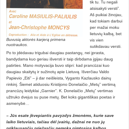
tik tu. Tu negali
atsisakyti versti”.
Aš puikiai žinojau,
kad tokiam darbui
per mažai moku
lietuvių kalbą, bet
Buvusią aktorės karjerą primena
vis vien
nuotraukos.
sutikdavau versti.
Po to įdėdavau trigubai daugiau pastangų, nei įprasta,
bandydama kuo geriau išversti ir taip dirbdama įgijau daug
patirties. Mano motyvacija buvo stipri: kad prancūzai kuo
daugiau skaitytų ir sužinotų apie Lietuvą. Išverčiau Valdo
Papievio „Eiti” – ji dar neišleista, Vyganto Kazlausko dainų
rinkinį. Šiemet atiduosiu Kristijono Donelaičio „Metų” vertimą
prancūzų leidyklai „Garnier”. K. Donelaičio „Metų” vertimas
užtruko dvejus su puse metų. Bet koks gigantiškas poetas ir
asmenybė…
– Jūs esate įkvepiantis pavyzdys žmonėms, kurie save
laiko lietuviais, tačiau dėl įvairių, dažnai ne nuo jų
priklausančių priežasčių nemoka gimtosios kalbos.