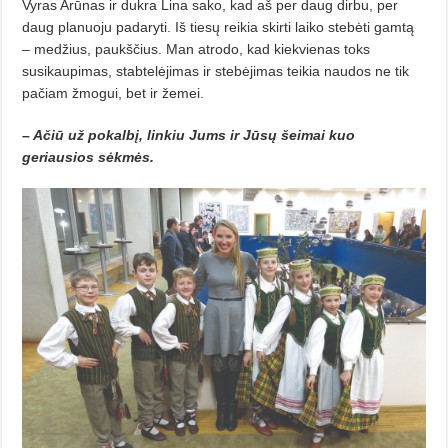
Vyras Arūnas ir dukra Lina sako, kad aš per daug dirbu, per
daug planuoju padaryti. Iš tiesų reikia skirti laiko stebėti gamtą
– medžius, paukščius. Man atrodo, kad kiekvienas toks
susikaupimas, stabtelėjimas ir stebėjimas teikia naudos ne tik
pačiam žmogui, bet ir žemei.
– Ačiū už pokalbį, linkiu Jums ir Jūsų šeimai kuo
geriausios sėkmės.