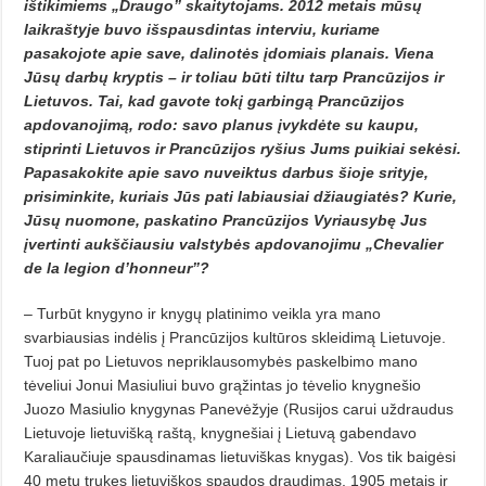
ištikimiems „Draugo” skaitytojams. 2012 metais mūsų
laikraštyje buvo išspausdintas interviu, kuriame
pasakojote apie save, dalinotės įdomiais planais. Viena
Jūsų darbų kryptis – ir toliau būti tiltu tarp Prancūzijos ir
Lietuvos. Tai, kad gavote tokį garbingą Prancūzijos
apdovanojimą, rodo: savo planus įvykdėte su kaupu,
stiprinti Lietuvos ir Prancūzijos ryšius Jums puikiai sekėsi.
Papasakokite apie savo nuveiktus darbus šioje srityje,
prisiminkite, kuriais Jūs pati labiausiai džiaugiatės? Kurie,
Jūsų nuomone, paskatino Prancūzijos Vyriausybę Jus
įvertinti aukščiausiu valstybės apdovanojimu „Chevalier
de la legion d’honneur”?
– Turbūt knygyno ir knygų platinimo veikla yra mano
svarbiausias indėlis į Prancūzijos kultūros skleidimą Lietuvoje.
Tuoj pat po Lietuvos nepriklausomybės paskelbimo mano
tėveliui Jonui Masiuliui buvo grąžintas jo tėvelio knygnešio
Juozo Masiulio knygynas Panevėžyje (Rusijos carui uždraudus
Lietuvoje lietuvišką raštą, knygnešiai į Lietuvą gabendavo
Karaliaučiuje spausdinamas lietuviškas knygas). Vos tik baigėsi
40 metų trukęs lietuviškos spaudos draudimas, 1905 metais ir