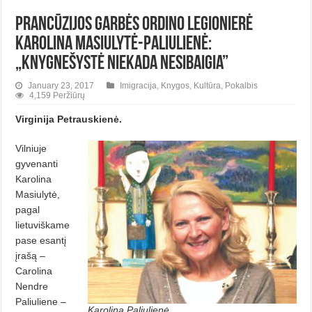
Prancūzijos garbės ordino legionierė
Karolina Masiulytė-Paliulienė:
„Knygnešystė niekada nesibaigia”
January 23, 2017
Imigracija
,
Knygos
,
Kultūra
,
Pokalbis
4,159 Peržiūrų
Virginija Petrauskienė.
Vilniuje
gyvenanti
Karolina
Masiulytė,
pagal
lietuviškame
pase esantį
įrašą –
Carolina
Nendre
Paliuliene –
Karolina Paliulienė.