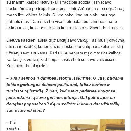
su manimi kalbėti lietuviškai. Pradžioje žodžiai išslysdavo,
paskui ėmiau po truputį juos prisiminti. Arūnas mane sugrąžino į
mano lietuviškas šaknis. Dukra sako, kad mus abu sujungė
patriotizmas. Dabar kalbu visai netobulai, bet žmonės mane
priima tokią, kokia esu ir kaip kalbu. Nes atvažiavau būti su jais.
Lietuva kasdien laukia grįžtančių savo vaikų. Pas mus į knygyną
ateina močiutės, kurios dažnai ieško įgarsintų pasakėlių
siųsti į
užsienį savo anūkams. Kad tik jie neprarastų gimtosios kalbos.
Kartais jos verkia, kad negali susikalbėti su savo vaikaičiais.
Kaip skaudu tai girdėti.
– Jūsų šeimos ir giminės istorija išskirtinė. O Jūs, būdama
tokios garbingos šeimos palikuonė, toliau kuriate ir
turtinate tą istoriją. Žinau, kad daug padarėte knygose
įamžindama tą savo giminės istoriją. Gal galite apie tai
daugiau papasakoti? Ką nuveikėte ir kokių dar užduočių
sau esate iškėlusi?
– Kai
atvažia