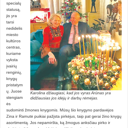
specialų
statusą,
jis yra
tarsi
nedidelis
miesto
kultūros
centras,
kuriame
vyksta
įvairių
renginių,
knygų
pristatym
ų. Juose
Karolina džiaugiasi, kad jos vyras Arūnas yra
stengiam
didžiausias jos idėjų ir darbų rėmėjas.
ės
sudominti žmones knygomis. Mūsų šio knygyno pardavėjos
Zina ir Ramutė puikiai pažįsta pirkėjus, taip pat gerai žino knygų
asortimentą. Jos nepamiršta, ką žmogus anksčiau pirko ir