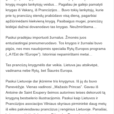
knygų mugės lankytojų veidus… Pagaliau jie galėjo pamatyti
knygas iš Vakarų, iš Prancūzijos… Buvo tokių lankytojų, kurie
prie tų prancūzų stendų prabūdavo visą dieną, pagarbiai
apžiūrinėdami kiekvieną knygą. Pasibaigus mugei, prancūzų
leidėjai dažnai dovanodavo tas knygas. Neužmirštama…
Paskui pradėjau importuoti žurnalus. Žmonės juos
entuziastingai prenumeruodavo. Tos knygos ir žurnalai buvo
pigūs, nes mes naudojomės specialia Rytų Europos programa
(,,A l’Est de l’Europe”). Istoriniai nepamirštami metai…
Tas prancūzų knygynėlis dar veikia. Lietuva jau atsikvėpė,
vadinama nebe Rytų, bet Šiaurės Europa.
Paskui Lietuvoje dar įkūrėme tris knygynus. Iš jų du buvo
Panevėžyje. Vienas vadinosi ,,Mažasis Princas”. Gavau iš
Antoine de Saint Exupery šeimos autorines teises dekoruoti tą
knygyną bestselerio iliustracijomis. Paskui kaip Lietuvos ir
Prancūzijos asociacijos Vilniaus skyriaus pirmininkė daug metų
iš eilės pakviesdavau prancūzus į renginius Lietuvoje. Panašiai,