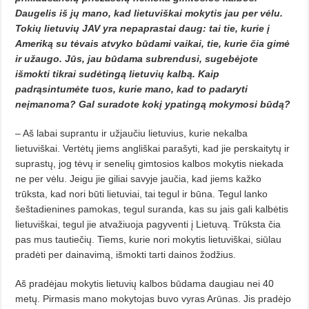
Daugelis iš jų mano, kad lietuviškai mokytis jau per vėlu.
Tokių lietuvių JAV yra nepaprastai daug: tai tie, kurie į
Ameriką su tėvais atvyko būdami vaikai, tie, kurie čia gimė
ir užaugo. Jūs, jau būdama subrendusi, sugebėjote
išmokti tikrai sudėtingą lietuvių kalbą. Kaip
padrąsintumėte tuos, kurie mano, kad to padaryti
neįmanoma? Gal suradote kokį ypatingą mokymosi būdą?
– Aš labai suprantu ir užjaučiu lietuvius, kurie nekalba
lietuviškai. Vertėtų jiems angliškai parašyti, kad jie perskaitytų ir
suprastų, jog tėvų ir senelių gimtosios kalbos mokytis niekada
ne per vėlu. Jeigu jie giliai savyje jaučia, kad jiems kažko
trūksta, kad nori būti lietuviai, tai tegul ir būna. Tegul lanko
šeštadienines pamokas, tegul suranda, kas su jais gali kalbėtis
lietuviškai, tegul jie atvažiuoja pagyventi į Lietuvą. Trūksta čia
pas mus tautiečių. Tiems, kurie nori mokytis lietuviškai, siūlau
pradėti per dainavimą, išmokti tarti dainos žodžius.
Aš pradėjau mokytis lietuvių kalbos būdama daugiau nei 40
metų. Pirmasis mano mokytojas buvo vyras Arūnas. Jis pradėjo