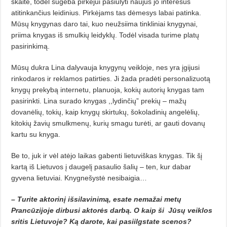
skaitė, todėl sugeba pirkėjui pasiūlyti naujus jo interesus
atitinkančius leidinius. Pirkėjams tas dėmesys labai patinka.
Mūsų knygynas daro tai, kuo neužsiima tinkliniai knygynai,
priima knygas iš smulkių leidyklų. Todėl visada turime platų
pasirinkimą.
Mūsų dukra Lina dalyvauja knygynų veikloje, nes yra įgijusi
rinkodaros ir reklamos patirties. Ji žada pradėti personalizuotą
knygų prekybą internetu, planuoja, kokių autorių knygas tam
pasirinkti. Lina surado knygas ,,lydinčių” prekių – mažų
dovanėlių, tokių, kaip knygų skirtukų, šokoladinių angelėlių,
kitokių žavių smulkmenų, kurių smagu turėti, ar gauti dovanų
kartu su knyga.
Be to, juk ir vėl atėjo laikas gabenti lietuviškas knygas. Tik šį
kartą iš Lietuvos į daugelį pasaulio šalių – ten, kur dabar
gyvena lietuviai. Knygnešystė nesibaigia…
– Turite aktorinį išsilavinimą, esate nemažai metų
Prancūzijoje dirbusi aktorės darbą. O kaip ši
Jūsų veiklos
sritis Lietuvoje? Ką darote, kai pasiilgstate scenos?