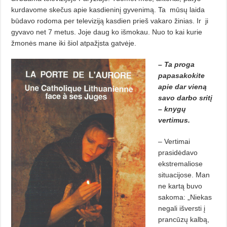
kurdavome skečus apie kasdieninį gyvenimą. Ta
mūsų laida
būdavo rodoma per televiziją kasdien prieš vakaro žinias. Ir
ji
gyvavo net 7 metus. Joje daug ko išmokau. Nuo to kai kurie
žmonės mane iki šiol atpažįsta gatvėje.
– Ta proga
papasakokite
apie dar vieną
savo darbo sritį
– knygų
vertimus.
– Vertimai
prasidėdavo
ekstremaliose
situacijose. Man
ne kartą buvo
sakoma: „Niekas
negali išversti į
prancūzų kalbą,