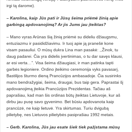
irgi tą darome).
– Karolina, kaip Jūs pati ir Jūsų šeima priėmė žinią apie
garbingą apdovanojimą? Ar jis Jums jau įteiktas?
– Mano vyras Arūnas šią žinią priėmė su dideliu džiaugsmu,
entuziazmu ir pasididžiavimu. Ir tuoj apie ją pranešė kone
visam pasauliui. O mūsų dukra Lina man pasakė: ,,Žinok, tu
daug padarei. Čia yra didelis įvertinimas, o tu dar savęs klausi,
ar esi verta…”. Visa šeima džiaugiasi, ir man patinka tapti
garbės legioniere. Ordino įteikimo ceremonija vyks pavasarį,
Bastilijos šturmo dieną Prancūzijos ambasadoje. Čia susirinks
mano bendražygiai, šeima, draugai, bus taip gera. Paprastai šį
apdovanojimą įteikia Prancūzijos Prezidentas. Tačiau aš
paprašiau, kad man šis ordinas būtų įteiktas Lietuvoje, kur aš
dirbu jau pusę savo gyvenimo. Bet būsiu apdovanota kaip
prancūzė, ne kaip lietuvė. Yra skirtumas. Turiu dvigubą
pilietybę, nes Lietuvos pilietybės pasiprašiau 1992 metais.
– Gerb. Karolina, Jūs jau esate šiek tiek pažįstama mūsų