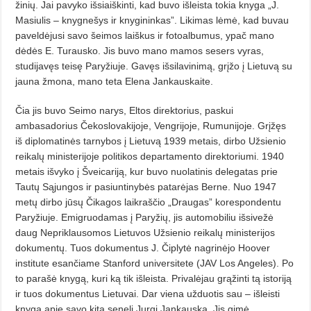
žinių. Jai pavyko išsiaiškinti, kad buvo išleista tokia knyga „J.
Masiulis – knygnešys ir knygininkas”. Likimas lėmė, kad buvau
paveldėjusi savo šeimos laiškus ir fotoalbumus, ypač mano
dėdės E. Turausko. Jis buvo mano mamos sesers vyras,
studijavęs teisę Paryžiuje. Gavęs išsilavinimą, grįžo į Lietuvą su
jauna žmona, mano teta Elena Jankauskaite.
Čia jis buvo Seimo narys, Eltos direktorius, paskui
ambasadorius Čekoslovakijoje, Vengrijoje, Rumunijoje. Grįžęs
iš diplomatinės tarnybos į Lietuvą 1939 metais, dirbo Užsienio
reikalų ministerijoje politikos departamento direktoriumi. 1940
metais išvyko į Šveicariją, kur buvo nuolatinis delegatas prie
Tautų Sąjungos ir pasiuntinybės patarėjas Berne. Nuo 1947
metų dirbo jūsų Čikagos laikraščio „Draugas” korespondentu
Paryžiuje. Emigruodamas į Paryžių, jis automobiliu išsivežė
daug Nepriklausomos Lietuvos Užsienio reikalų ministerijos
dokumentų. Tuos dokumentus J. Čiplytė nagrinėjo Hoover
institute esančiame Stanford universitete (JAV Los Angeles). Po
to parašė knygą, kuri ką tik išleista. Privalėjau grąžinti tą istoriją
ir tuos dokumentus Lietuvai. Dar viena užduotis sau – išleisti
knygą apie savo kitą senelį Jurgį Jankauską. Jis gimė