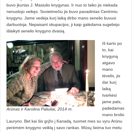
buvo įkurtas J. Masiulio knygynas. Ir nuo to laiko jis niekada
nenustojo veikęs. Sovietmečiu jis buvo pavadintas Centriniu
knygynu. Jame vedėja kurį laiką dirbo mano senelio buvusi
darbuotoja. Nepaisant okupacijos, ji kaip galėdama sugebėjo
išlaikyti senelio knygyno dvasią.
Iš karto po
to, kai
knygyną
atgavo
mano
tėvelis, jis
dar kurį
laiką
tvarkėsi
jame pats,
padedamas
Arūnas ir Karolina Paliuliai, 2014 m.
mano brolio
Lauryno. Bet kai šis grįžo į Kanadą, tuomet mes su vyru Arūnu
perėmėm knygyno veiklą į savo rankas. Mūsų šeima tuo metu