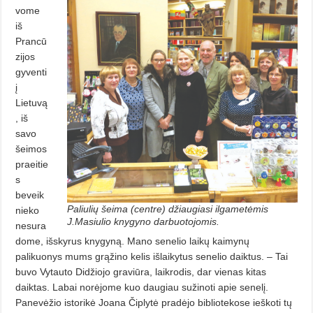
vome
iš
Prancū
zijos
gyventi
į
Lietuvą
, iš
savo
šeimos
praeitie
s
beveik
Paliulių šeima (centre) džiaugiasi ilgametėmis
nieko
J.Masiulio knygyno darbuotojomis.
nesura
dome, išskyrus knygyną. Mano senelio laikų kaimynų
palikuonys mums grąžino kelis išlaikytus senelio daiktus. – Tai
buvo Vytauto Didžiojo graviūra, laikrodis, dar vienas kitas
daiktas. Labai norėjome kuo daugiau sužinoti apie senelį.
Panevėžio istorikė Joana Čiplytė pradėjo bibliotekose ieškoti tų