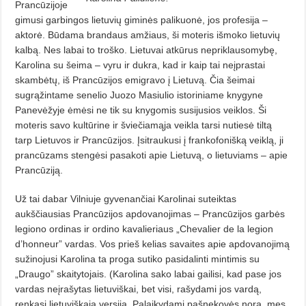
Prancūzijoje
gimusi garbingos lietuvių giminės palikuonė, jos profesija –
aktorė. Būdama brandaus amžiaus, ši moteris išmoko lietuvių
kalbą. Nes labai to troško.
Lietuvai atkūrus nepriklausomybę,
Karolina su šeima – vyru ir dukra, kad ir kaip tai neįprastai
skambėtų, iš Prancūzijos emigravo į Lietuvą. Čia šeimai
sugrąžintame senelio Juozo Masiulio istoriniame knygyne
Panevėžyje ėmėsi ne tik su knygomis susijusios veiklos. Ši
moteris savo kultūrine ir šviečiamąja veikla tarsi nutiesė tiltą
tarp Lietuvos ir Prancūzijos. Įsitraukusi į frankofonišką veiklą, ji
prancūzams stengėsi pasakoti apie Lietuvą, o lietuviams – apie
Prancūziją.
Už tai dabar Vilniuje gyvenančiai Karolinai suteiktas
aukščiausias Prancūzijos apdovanojimas – Prancūzijos garbės
legiono ordinas ir ordino kavalieriaus „Chevalier de la legion
d’honneur” vardas. Vos prieš kelias savaites apie apdovanojimą
sužinojusi Karolina ta proga sutiko pasidalinti mintimis su
„Draugo” skaitytojais. (Karolina sako labai gailisi, kad pase jos
vardas neįrašytas lietuviškai, bet visi, rašydami jos vardą,
renkasi lietuviškąją versiją. Palaikydami pašnekovės norą, mes