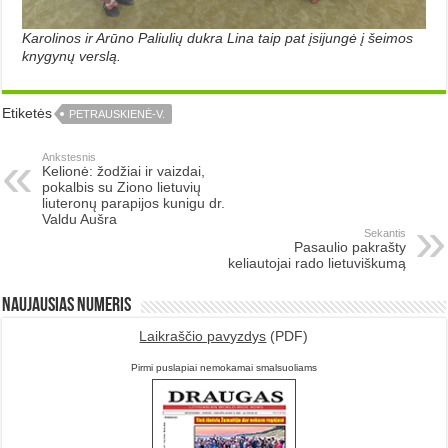
Karolinos ir Arūno Paliulių dukra Lina taip pat įsijungė į šeimos
knygynų verslą.
Etiketės
PETRAUSKIENĖ-V.
Ankstesnis
Kelionė: žodžiai ir vaizdai,
pokalbis su Ziono lietuvių
liuteronų parapijos kunigu dr.
Valdu Aušra
Sekantis
Pasaulio pakrašty
keliautojai rado lietuviškumą
Naujausias numeris
Laikraščio pavyzdys
(PDF)
Pirmi puslapiai nemokamai smalsuoliams