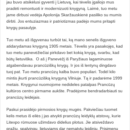
jau buvo atsikėlusi gyventi į Lietuvą, kai tėvelis įgaliojo mus
pradėti remontuoti ir modernizuoti knygyną. Laimė, tuo metu
jame dirbusi vedėja Apolonija Skaržauskienė pasiliko su mumis
dirbti. Jos entuziazmas ir patriotizmas padėjo mums pritapti
knygų pasaulyje.
Tuo metu aš išgyvenau turbūt tai, ką mano senelis išgyveno
atidarydamas knygyną 1905 metais. Tėvelis yra pasakojęs, kad
tuo metu panevėžiečiai pirkdavo bet kokią knygą, svarbu, kad
būtų lietuviška.
O aš į Panevėžį iš Paryžiaus lagaminuose
atgabendavau prancūziškų knygų. Ir jos iš lentynų dingdavo
tuoj pat. Tuo metu prancūzų kalba buvo populiari. Todėl kilo
mintis įkurti prancūzišką knygyną Vilniuje. Tą ir padarėme 1999
metais. Knygynui nuomojome nedideles patalpas Prancūzų
kultūros centro pirmame aukšte. Pradėjome bendradarbiauti su
prancūzų leidėjais.
Paskui prasidėjo pirmosios knygų mugės. Pakviečiau tuomet
kelis metus iš eilės į jas atvykti prancūzų leidyklų atstovų, kurie
Litexpo rūmuose užimdavo didelius plotus. Jie atsiveždavo
gražių, spalvingų, lietuviams dar nematytų leidinių. Prisimenu