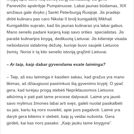
Panevėžio apskrityje Pumpėnuose. Labai jaunas būdamas, XIX
amžiaus gale išvyko į Sankt Peterburgą Rusijoje. Jis pradėjo
dirbti kulinaru pas caro Nikolai II brolį kunigaikštį Mikhail.
Kunigaikštis suprato, kad šis jaunas kulinaras yra labai gabus.
Mano senelis padarė karjerą kaip savo srities
specialistas. Jis
parašė kulinarijos knygą, dedikuotą Lietuvai. Jis kišenėje visada
nešiodavosi sidabrinę dėžutę, kurioje buvo saujelė Lietuvos
žemių. Norisi ir tą kito senelio istoriją grąžinti Lietuvai.
– Ar taip, kaip dabar gyvendama esate laiminga?
– Taip, aš esu laiminga ir kasdien sakau, kad gražus yra mano
likimas, aš džiaugiuosi pasirinkusi šią gyvenimo kryptį. O ypač
gera, kad turėjau progą stebėti Nepriklausomos Lietuvos
atkūrimą ir pati pati tame procese dalyvauti. Laimė yra jausti
savo mylimus žmones labai arti svęs, galėti nuolat pasikalbėti
su jais, kartu ką nors nuveikti, apie juos pagalvoti. Laimė yra
daryti gera kitiems ir stebėti, kaip jų veidai nušvinta. Gera
girdėti, kai kas nors pasako: „Kaip jauku tame knygyne”.