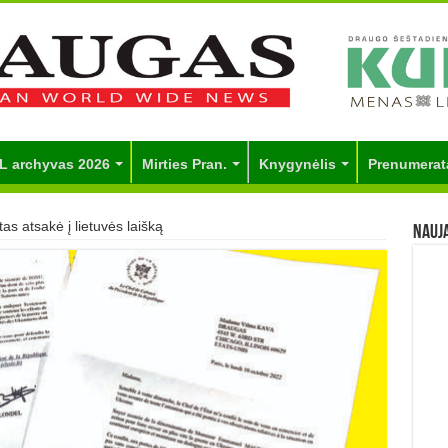
L archyvas 2026
Mirties Pran.
Knygynėlis
Prenumerat
as atsakė į lietuvės laišką
Nauj