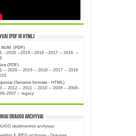
vai (PDF ir HTML)
. NUM. (PDF)
1
--
2020
--
2019
--
2018
--
2017
--
2016
--
5
tūra (PDF)
1
--
2020
--
2019
--
2018
--
2017
--
2016
015
aipsniai (Sename formate - HTML)
3
--
2012
--
2011
--
2010
--
2009
--
2008
-
06-2007
--
legacy
iniai DRAUGO Archyvai
UGO skaitmeninis archyvas
veldas.lt JPEG archyvas - Draugas