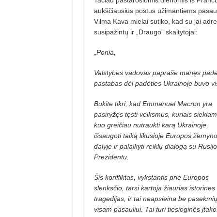
aukščiausius postus užimantiems pasaul
Vilma Kava mielai sutiko, kad su jai a
susipažintų ir „Draugo” skaitytojai:
„Ponia,
Valstybės vadovas paprašė manęs padėko
pastabas dėl padėties Ukrainoje buvo vis
Būkite tikri, kad Emmanuel Macron yra
pasiryžęs tęsti veiksmus, kuriais siekia
kuo greičiau nutraukti karą Ukrainoje,
išsaugoti taiką likusioje Europos žemyn
dalyje ir palaiky­ti reiklų dialogą su Rusij
Prezidentu.
Šis konfliktas, vykstantis prie Europos
slenksčio, tarsi kartoja žiaurias istorines
tragedijas, ir tai neapsieina be pasekmi
visam pasauliui. Tai turi tie­sioginės įtako