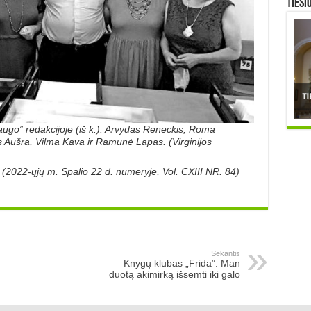
TIESI
augo” redakcijoje (iš k.): Arvydas Reneckis, Roma
as Aušra, Vilma Kava ir Ramunė Lapas. (Virginijos
” (2022-ųjų m. Spalio 22 d. numeryje, Vol. CXIII NR. 84)
Sekantis
Knygų klubas „Frida”. Man
duotą akimirką išsemti iki galo