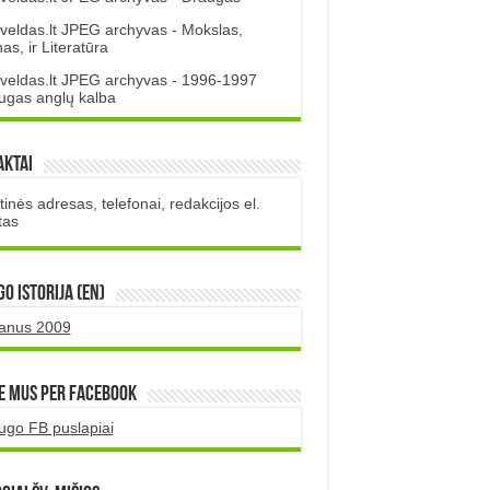
veldas.lt JPEG archyvas - Mokslas,
s, ir Literatūra
veldas.lt JPEG archyvas - 1996-1997
ugas anglų kalba
aktai
inės adresas, telefonai, redakcijos el.
tas
O istorija (EN)
uanus 2009
e mus per Facebook
ugo FB puslapiai