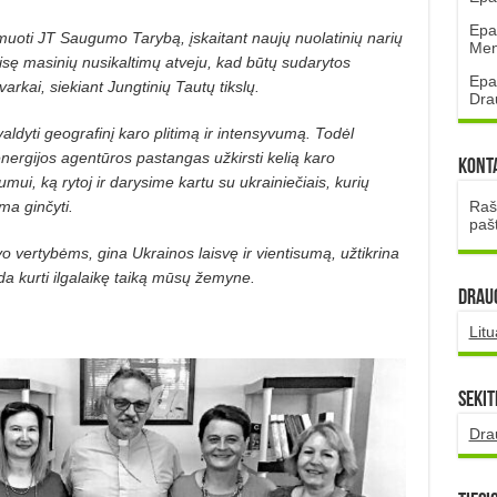
Epa
uoti JT Saugumo Tarybą, įskaitant naujų nuolatinių narių
Mena
teisę masinių nusikaltimų atveju, kad būtų sudarytos
Epa
tvarkai, siekiant Jungtinių Tautų tikslų.
Dra
valdyti geografinį karo plitimą ir intensyvumą. Todėl
ergijos agentūros pastangas užkirsti kelią ka­ro
Kont
i, ką rytoj ir darysime kartu su ukrainiečiais, kurių
Rašt
ma ginčyti.
paš
avo vertybėms, gina Ukrainos laisvę ir vientisumą, užtikrina
a kurti ilgalaikę taiką mūsų žemyne.
DRAUG
Lit
Sekit
Dra