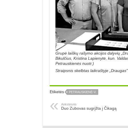
Grupė laiškų rašymo akcijos dalyvių „Dr
Bikulčius, Kristina Lapienytė, kun. Vald
Petrauskienės nuotr.)
Straipsnis skelbtas laikraštyje „Draugas
Etiketės
PETRAUSKIENĖ-V.
Ankstesnis
Duo Zubovas sugrįžta į Čikagą