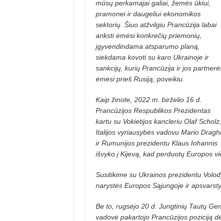
mūsų perkamajai galiai, žemės ūkiui,
pramonei ir daugeliui ekonomikos
sektorių. Šiuo atžvil­giu Prancūzija labai
anksti ėmėsi konkrečių priemonių,
įgyvendindama atspa­rumo planą,
siekdama kovoti su karo Ukrainoje ir
sankcijų, kurių Prancūzija ir jos partnerė
ėmėsi prieš Rusiją, poveikiu.
Kaip žinote, 2022 m. birželio 16 d.
Prancūzijos Respublikos Prezidentas
kartu su Vokietijos kancleriu Olaf Scholz
Italijos vyriausybės vadovu Mario Dragh
ir Rumunijos prezidentu Klaus Iohannis
išvyko į Kijevą, kad perduotų Europos vi
Susitikime su Ukrainos prezidentu Volo
narystės Europos Sąjungoje ir apsvarstyti
Be to, rugsėjo 20 d. Jungtinių Tautų Ge
vadovė pakartojo Prancūzijos poziciją dė