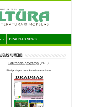
a
DRAUGAS NEWS
ausias numeris
Laikraščio pavyzdys
(PDF)
Pirmi puslapiai nemokamai smalsuoliams