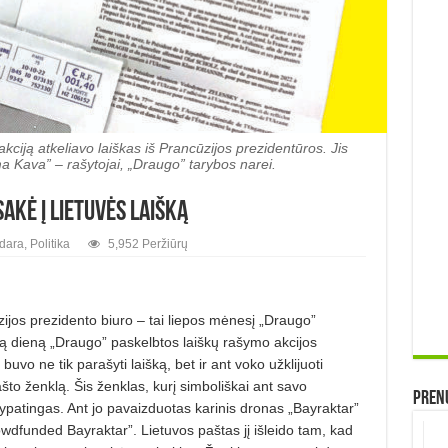
kciją atkeliavo laiškas iš Prancūzijos prezidentūros. Jis
Kava” – rašytojai, „Draugo” tarybos narei.
akė į lietuvės laišką
dara
,
Politika
5,952 Peržiūrų
zijos prezidento biuro – tai liepos mėnesį „Draugo”
 Tą dieną „Draugo” paskelbtos laiškų rašymo akcijos
buvo ne tik parašyti laišką, bet ir ant voko užklijuoti
ašto ženklą. Šis ženklas, kurį simboliškai ant savo
Prenu
i, ypatingas. Ant jo pavaizduotas karinis dronas „Bayraktar”
wdfunded Bayraktar”. Lietuvos paš­tas jį išleido tam, kad