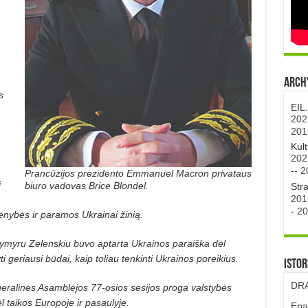
Archy
s
EIL
202
201
Kul
202
,
--
2
Prancūzijos prezidento Emmanuel Macron privataus
i
biuro vadovas Brice Blondel.
Str
201
-
20
enybės ir paramos Ukrainai žinią.
dymyru Zelenskiu buvo aptarta Ukrainos paraiška dėl
 geriausi būdai, kaip toliau tenkinti Ukrainos poreikius.
Istor
DRA
neralinės Asamblėjos 77-osios sesijos proga valstybės
l taikos Europoje ir pasaulyje.
Epa