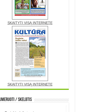
SKAITYTI VISĄ INTERNETE
SKAITYTI VISĄ INTERNETE
meruoti / Skelbtis