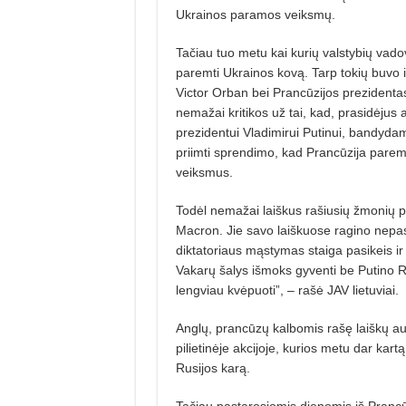
Ukrainos paramos veiksmų.
Tačiau tuo metu kai kurių valstybių vadov
paremti Ukrainos kovą. Tarp tokių buvo i
Victor Orban bei Prancūzijos prezident
nemažai kritikos už tai, kad, prasidėjus
prezidentui Vladimirui Putinui, bandydama
priimti sprendimo, kad Prancūzija paremt
veiksmus.
Todėl nemažai laiškus rašiusių žmonių pas
Macron. Jie savo laiškuose ragino nepa­si
diktatoriaus mąstymas staiga pasikeis ir
Vakarų šalys išmoks gyventi be Putino Ru
lengviau kvėpuoti”, – rašė JAV lietuviai.
Anglų, prancūzų kalbomis rašę laiškų auto
pilietinėje akcijoje, kurios metu dar kart
Rusijos karą.
Tačiau pastarosiomis dienomis iš Prancūz