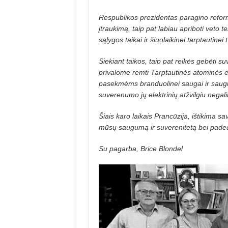
Respublikos prezidentas paragino reform
įtraukimą, taip pat labiau apriboti veto 
sąlygos taikai ir šiuolaikinei tarptautinei 
Siekiant taikos, taip pat reikės gebėti su
privalome remti Tarptautinės atominės en
pasekmėms branduolinei saugai ir saugumu
suverenumo jų elektrinių atžvilgiu negali
Šiais karo laikais Prancūzija, išti­kima s
mūsų saugumą ir suverenitetą bei paded
Su pagarba,
Brice Blondel