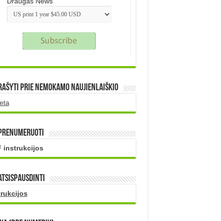
Draugas News
rašyti prie nemokamo naujienlaiškio
eta
 prenumeruoti
 instrukcijos
atsispausdinti
trukcijos