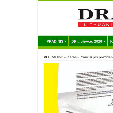
PRADINIS
DR archyvas 2026
K
PRADINIS
-
Karas
-
Prancūzijos prezident