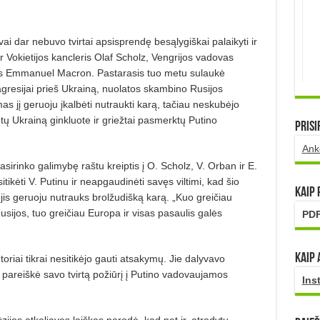
ai dar nebuvo tvirtai apsispren­dę besąlygiškai palaikyti ir
r Vokietijos kancleris Olaf Scholz, Vengrijos vadovas
as Emmanuel Macron. Pastarasis tuo metu sulaukė
 agresijai prieš Ukrainą, nuolatos skambino Rusijos
s jį geruoju įkalbė­ti nutraukti karą, tačiau neskubėjo
ų Ukrainą ginkluote ir griežtai pasmerktų Putino
Prisi
Ank
irinko galimybę raštu kreiptis į O. Scholz, V. Orban ir E.
tikėti V. Putinu ir neapgaudinėti savęs viltimi, kad šio
Kaip
 jis geruoju nutrauks brolžudišką karą. „Kuo greičiau
sijos, tuo greičiau Europa ir visas pasaulis galės
PDF
Kaip 
riai tikrai nesitikėjo gauti atsakymų. Jie dalyvavo
ą pareiškė savo tvirtą požiūrį į Putino vadovauja­mos
Ins
ijos atkeliavęs laiškas parodė, kad net ir, atrodytų,