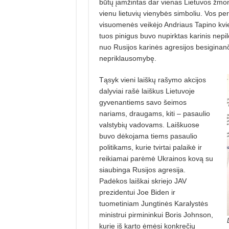
būtų įamžintas dar vienas Lietuvos žmon
vienu lietuvių vienybės simboliu. Vos per 
visuomenės veikėjo Andriaus Tapino kvie
tuos pinigus bu­vo nupirktas karinis nepi
nuo Rusijos karinės agresijos besiginanči
nepriklausomybę.
Tąsyk vieni laiškų rašymo akcijos
dalyviai rašė laiškus Lietuvoje
gyvenantiems savo šeimos
nariams, draugams, kiti – pasaulio
valstybių vadovams. Laiškuose
buvo dėkojama tiems pasaulio
politikams, kurie tvirtai palai­kė ir
reikiamai parėmė Ukrainos kovą su
siaubinga Rusijos agresija.
Padėkos laiškai skriejo JAV
prezidentui Joe Bi­den ir
tuometiniam Jungtinės Karalystės
ministrui pirmininkui Boris Johnson,
kurie iš karto ėmėsi konkre­čių