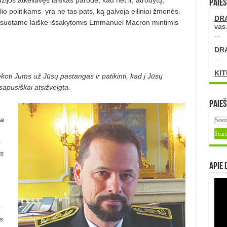
PAIEŠ
io politikams
yra ne tas pats, ką galvoja eiliniai žmonės.
DR
dresuotame laiške išsakytomis Emmanuel Macron mintimis
vas.
...
DR
...
KIT
ti Jums už Jūsų pastangas ir patikinti, kad į Jūsų
apusiškai atsižvelg­ta.
Paieš
ma
o
os
Apie 
ų
s