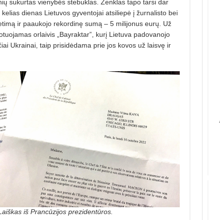
ių sukurtas vienybės stebuklas. Ženklas tapo tarsi dar
kelias dienas Lietuvos gyventojai atsiliepė į žurnalisto bei
timą ir paaukojo rekordinę sumą – 5 milijonus eurų. Už
lotuojamas orlaivis „Bayraktar”, kurį Lietuva padovanojo
ai Ukrainai, taip prisidėdama prie jos kovos už laisvę ir
Laiškas iš Prancūzijos prezidentūros.