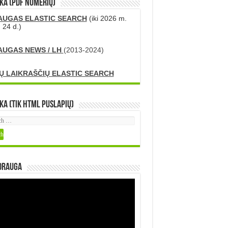
KA (PDF numerių)
AUGAS ELASTIC SEARCH
(iki 2026 m.
 24 d.)
AUGAS NEWS / LH
(2013-2024)
Ų LAIKRAŠČIŲ ELASTIC SEARCH
ka (tik HTML puslapių)
DRAUGA