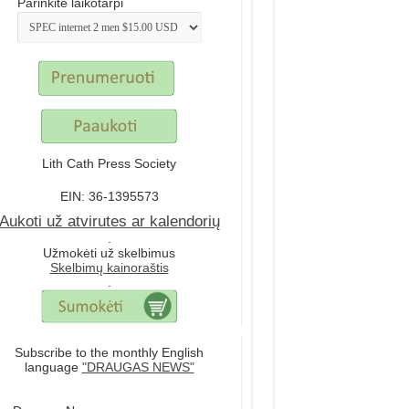
Parinkite laikotarpi
Lith Cath Press Society
EIN: 36-1395573
Aukoti už atvirutes ar kalendorių
.
Užmokėti už skelbimus
Skelbimų kainoraštis
.
Subscribe to the monthly English
language
"DRAUGAS NEWS"