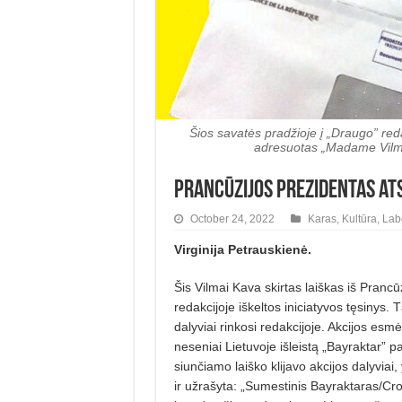
Šios savatės pradžioje į „Draugo” reda
adresuotas „Madame Vilma 
Prancūzijos prezidentas ats
October 24, 2022
Karas
,
Kultūra
,
Lab
Virginija Petrauskienė.
Šis Vilmai Kava skirtas laiškas iš Prancū
redakcijoje iškeltos iniciatyvos tęsinys.
dalyviai rinkosi redakcijoje. Akcijos esmė 
neseniai Lietuvoje išleistą „Bayraktar” p
siunčiamo laiško klijavo akci­jos dalyvia
ir užrašyta: „Sumestinis Bayraktaras/Cro