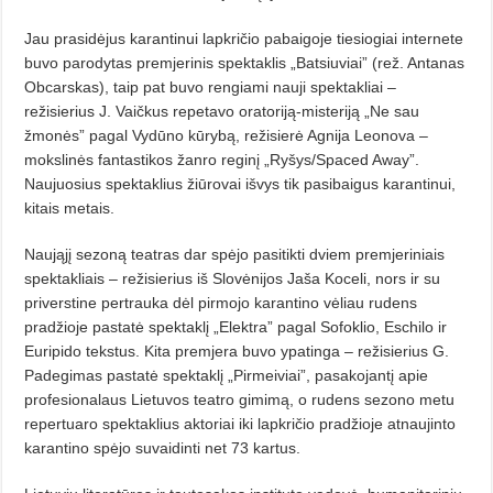
Jau prasidėjus karantinui lapkričio pabaigoje tiesiogiai internete
buvo parodytas premjerinis spektaklis „Batsiuviai” (rež. Antanas
Obcarskas), taip pat buvo rengiami nauji spektakliai –
režisierius J. Vaičkus repetavo oratoriją-misteriją „Ne sau
žmonės” pagal Vydūno kūrybą, režisierė Agnija Leonova –
mokslinės fantastikos žanro reginį „Ryšys/Spaced Away”.
Naujuosius spektaklius žiūrovai išvys tik pasibaigus karantinui,
kitais metais.
Naująjį sezoną teatras dar spėjo pasitikti dviem premjeriniais
spektakliais – režisierius iš Slovėnijos Jaša Koceli, nors ir su
priverstine pertrauka dėl pirmojo karantino vėliau rudens
pradžioje pastatė spektaklį „Elektra” pagal Sofoklio, Eschilo ir
Euripido tekstus. Kita premjera buvo ypatinga – režisierius G.
Padegimas pastatė spektaklį „Pirmeiviai”, pasakojantį apie
profesionalaus Lietuvos teatro gimimą, o rudens sezono metu
repertuaro spektaklius aktoriai iki lapkričio pradžioje atnaujinto
karantino spėjo suvaidinti net 73 kartus.