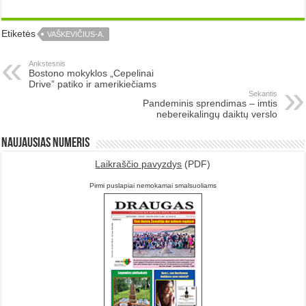
Etiketės
VAŠKEVIČIUS-A.
Ankstesnis
Bostono mokyklos „Cepelinai
Drive” patiko ir amerikiečiams
Sekantis
Pandeminis sprendimas – imtis
nebereikalingų daiktų verslo
Naujausias numeris
Laikraščio pavyzdys
(PDF)
Pirmi puslapiai nemokamai smalsuoliams