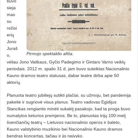
buvo
sieja
mas
su
režisi
erių
Jono
Juraš
Pirmojo spektaklio afiša.
o,
vėliau Jono Vaitkaus, Gyčio Padegimo ir Gintaro Varno veiklų
periodais. 2012 m. spalio 31 d. jam buvo suteiktas Nacionalinio
Kauno dramos teatro statusas, dabar teatre dirba apie 50
aktorių.
Planuota teatro jubiliejų sutikti plačiai, su užmoju, bet pandemija
pakeitė ir sugriovė visus planus. Teatro vadovas Egidijus
Stancikas rengiantis minėti sukaktį pasakojo, kad ta proga buvo
numatytos keturios premjeros. Be to, planuotas trijų 100-metį
švenčiančių teatrų – Lietuvos nacionalinio operos ir baleto,
Kauno valstybinio muzikinio bei Nacionalinio Kauno dramos
bendras koncertas, tačiau ir jis neįvyko.