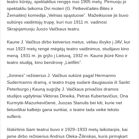
teatro kūrėjų, spektaklius rengęs nuo 1905 metų. Pirmuoju jo
spektakliu laikoma Dvi moteri (G. Petkevičaitės-Bitės ir
Žemaitės) komedija „Velnias spąstuose”. Mažeikiuose jis buvo
subūręs vaidintojų trupę, kuri nuo 1911 m. vadinosi
Skrajojamuoju Juozo Vaičkaus teatru.
Kaune J. Vaičkus dirbo ketverius metus, vėliau išvyko į JAV, kur
nuo 1923 metų rengė mėgėjų teatro vaidinimus, studijavo kino
meną. 1931 m. jis grįžo į Lietuvą, 1932 m. Kaune įkūrė Kino ir
teatro studiją, kino bendrovę „Lietfilm”.
„Jonines” režisierius J. Vaičkus sukūrė pagal Hermanno
Sudermanno dramą, o teatro trupę sudarė daugiausia iš Sankt
Peterburgo į Kauną sugrįžę J. Vaičkaus privačios dramos
studijos ugdytiniai Viktoras Dineika, Petras Kubertavičius, Ona
Kurmytė-Mazurkevičienė, Juozas Stanulis bei kiti, kurie net
lietuviškai kalbėjo gana sunkiai, o teatre tada veikė teksto
sufleris.
Išskirtinis šiam teatrui buvo ir 1929–1933 metų laikotarpis, kai
jame dirbo režisierius Andrius Oleka-Žilinskas, kuris pirmąkart