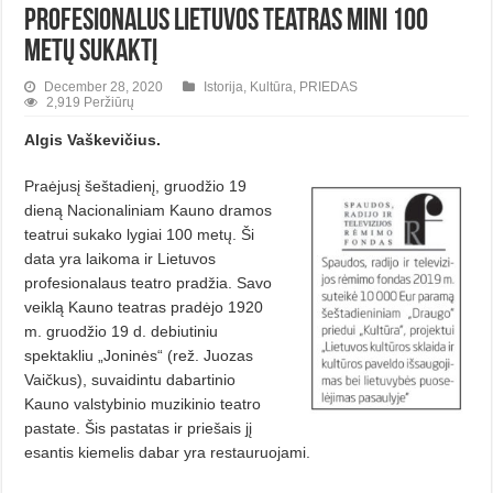
Profesionalus Lietuvos teatras mini 100
metų sukaktį
December 28, 2020
Istorija
,
Kultūra
,
PRIEDAS
2,919 Peržiūrų
Algis Vaškevičius.
Praėjusį šeštadienį, gruodžio 19
dieną Nacionaliniam Kauno dramos
teatrui sukako lygiai 100 metų. Ši
data yra laikoma ir Lietuvos
profesionalaus teatro pradžia. Savo
veiklą Kauno teatras pradėjo 1920
m. gruodžio 19 d. debiutiniu
spektakliu „Joninės“ (rež. Juozas
Vaičkus), suvaidintu dabartinio
Kauno valstybinio muzikinio teatro
pastate. Šis pastatas ir priešais jį
esantis kiemelis dabar yra restauruojami.