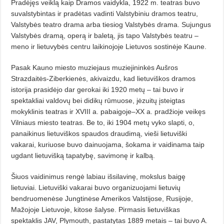
Pradėjęs veiklą kaip Dramos vaidykla, 1922 m. teatras buvo
suvalstybintas ir pradėtas vadinti Valstybiniu dramos teatru,
Valstybės teatro drama arba tiesiog Valstybės drama. Sujungus
Valstybės dramą, operą ir baletą, jis tapo Valstybės teatru –
meno ir lietuvybės centru laikinojoje Lietuvos sostinėje Kaune.
Pasak Kauno miesto muziejaus muziejininkės Aušros
Strazdaitės-Ziberkienės, akivaizdu, kad lietuviškos dramos
istorija prasidėjo dar gerokai iki 1920 metų – tai buvo ir
spektakliai valdovų bei didikų rūmuose, jėzuitų įsteigtas
mokyklinis teatras ir XVIII a. pabaigoje–XX a. pradžioje veikęs
Vilniaus miesto teatras. Be to, iki 1904 metų vyko slapti, o,
panaikinus lietuviškos spaudos draudimą, vieši lietuviški
vakarai, kuriuose buvo dainuojama, šokama ir vaidinama taip
ugdant lietuvišką tapatybę, savimonę ir kalbą.
Šiuos vaidinimus rengė labiau išsilavinę, mokslus baigę
lietuviai. Lietuviški vakarai buvo organizuojami lietuvių
bendruomenėse Jungtinėse Amerikos Valstijose, Rusijoje,
Mažojoje Lietuvoje, kitose šalyse. Pirmasis lietuviškas
spektaklis JAV, Plymouth, pastatytas 1889 metais – tai buvo A.