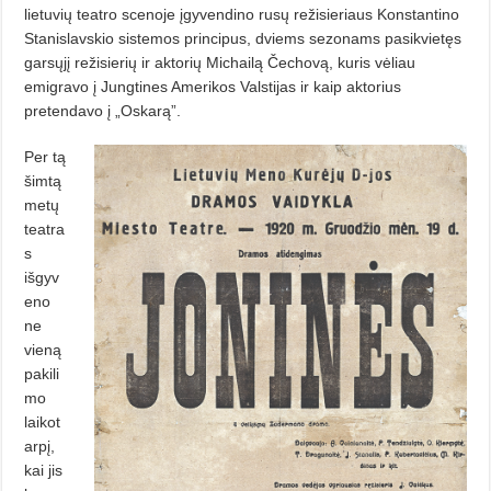
lietuvių teatro scenoje įgyvendino rusų režisieriaus Konstantino
Stanislavskio sistemos principus, dviems sezonams pasikvietęs
garsųjį režisierių ir aktorių Michailą Čechovą, kuris vėliau
emigravo į Jungtines Amerikos Valstijas ir kaip aktorius
pretendavo į „Oskarą”.
Per tą
šimtą
metų
teatra
s
išgyv
eno
ne
vieną
pakili
mo
laikot
arpį,
kai jis