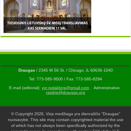
Draugas
/ 2345 W 56 St. / Chicago, IL 60636-1040
Tel: 773-585-9500 / Fax: 773-585-8284
E-mail (editorial):
vyr.redaktore@gmail.com
. Administrative:
rastine@draugas.org
© Copyright 2026, Visa medžiaga yra dienraščio "Draugas"
nuosavybė. This site may contain copyrighted material the use
of which has not always been specifically authorized by the