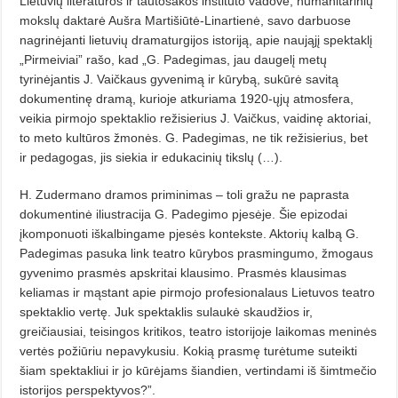
Lietuvių literatūros ir tautosakos instituto vadovė, humanitarinių
mokslų daktarė Aušra Martišiūtė-Linartienė, savo darbuose
nagrinėjanti lietuvių dramaturgijos istoriją, apie naująjį spektaklį
„Pirmeiviai” rašo, kad „G. Padegimas, jau daugelį metų
tyrinėjantis J. Vaičkaus gyvenimą ir kūrybą, sukūrė savitą
dokumentinę dramą, kurioje atkuriama 1920-ųjų atmosfera,
veikia pirmojo spektaklio režisierius J. Vaičkus, vaidinę aktoriai,
to meto kultūros žmonės. G. Padegimas, ne tik režisierius, bet
ir pedagogas, jis siekia ir edukacinių tikslų (…).
H. Zudermano dramos priminimas – toli gražu ne paprasta
dokumentinė iliustracija G. Padegimo pjesėje. Šie epizodai
įkomponuoti iškalbingame pjesės kontekste. Aktorių kalbą G.
Padegimas pasuka link teatro kūrybos prasmingumo, žmogaus
gyvenimo prasmės apskritai klausimo. Prasmės klausimas
keliamas ir mąstant apie pirmojo profesionalaus Lietuvos teatro
spektaklio vertę. Juk spektaklis sulaukė skaudžios ir,
greičiausiai, teisingos kritikos, teatro istorijoje laikomas meninės
vertės požiūriu nepavykusiu. Kokią prasmę turėtume suteikti
šiam spektakliui ir jo kūrėjams šiandien, vertindami iš šimtmečio
istorijos perspektyvos?”.