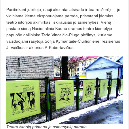
Pasitinkant jubiliejų, nauji akcentai atsirado ir teatro išorėje – jo
vidiniame kieme eksponuojama paroda, pristatanti įdomias
teatro istorijos akimirkas, iškiliausias jo asmenybes. Vieną
pastato sieną Nacionalinio Kauno dramos teatro kiemelyje
papuošė dailininko Tado Vincaičio-Plūgo piešinys, kuriame
vaizduojami rašytoja Sofija Kymantaitė-Čiurlionienė, režisierius
J. Vaičkus ir aktorius P. Kubertavičius.
Teatro istoriją primena jo asmenybių paroda.