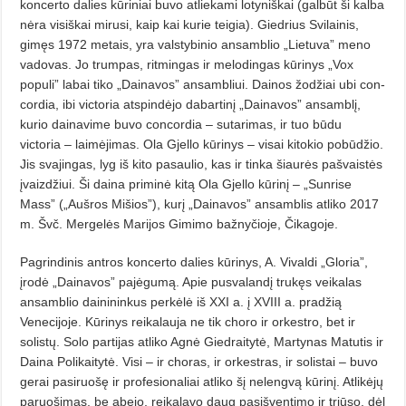
koncerto dalies kūriniai buvo atliekami lotyniškai (galbūt ši kalba
nėra visiškai mirusi, kaip kai kurie teigia). Giedrius Svilai­nis,
gimęs 1972 me­tais, yra valstybinio ansamblio „Lietuva” meno
vadovas. Jo trumpas, ritmingas ir melodingas kūrinys „Vox
populi” labai tiko „Dainavos” ansambliui. Dainos žodžiai ubi con­
cordia, ibi victoria atspin­dėjo dabartinį „Dainavos” ansamblį,
kurio dainavime buvo concordia – sutarimas, ir tuo būdu
victoria – laimėji­mas. Ola Gjello kūrinys – visai kitokio pobūdžio.
Jis svajingas, lyg iš kito pasaulio, kas ir tinka šiaurės pašvaistės
įvaizdžiui. Ši daina priminė kitą Ola Gjello kūrinį – „Sunrise
Mass” („Aušros Mišios”), kurį „Dainavos” ansamblis atliko 2017
m. Švč. Mergelės Marijos Gimimo bažnyčioje, Čikagoje.
Pagrindinis antros koncerto dalies kūrinys, A. Vivaldi „Gloria”,
įrodė „Dai­­­navos” pajėgumą. Apie pusvalandį trukęs veikalas
ansamblio dainininkus perkėlė iš XXI a. į XVIII a. pradžią
Venecijoje. Kūrinys reikalauja ne tik choro ir orkestro, bet ir
solistų. Solo partijas atliko Agnė Giedraitytė, Martynas Matutis ir
Daina Polikaitytė. Vi­si – ir choras, ir orkestras, ir solistai – bu­vo
gerai pasiruošę ir profesionaliai atliko šį nelengvą kūrinį. Atlikėjų
paruošimas, be abejo, reikalavo daug pasišventimo ir triūso, dėl