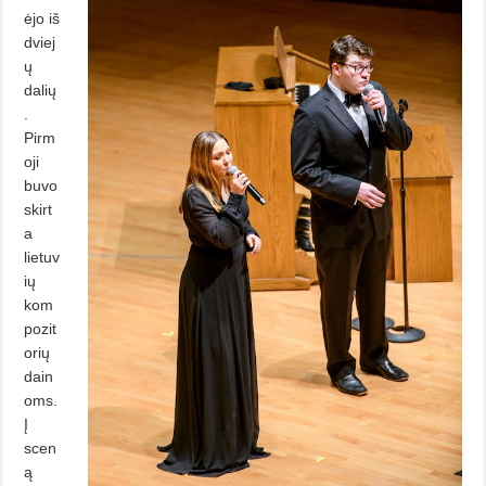
ėjo iš
dviej
ų
dalių
.
Pirm
oji
bu­vo
skirt
a
lietuv
ių
kom
pozit
orių
dain
oms.
Į
scen
ą