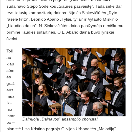
sudainavo Stepo Sodeikos „Šiaurės pašvaistę”. Ta­da sekė dar
trys lietuvių kompozitorių dainos: Nijolės Sinkevičiūtės „Ryto
raselė krito”, Leonido Abario „Tyliai, tyliai” ir Vytauto Miškinio
„Liaudies daina”. N. Sinkevičiūtės daina pasižymėjo ritmiškumu,
priminė liaudies su­tartines. O L. Abario daina buvo lyriškai
švelni.
Toli
au
klau
sėm
ės
graž
aus
muz
iki­
nio
intar
Dainuoja „Dainavos” ansamblio choristai.
po –
pianistė Lisa Kristina pagrojo Olivijos Urbonaitės „Melodiją”.