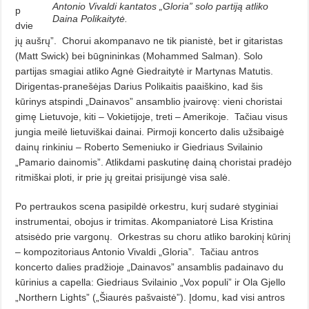
Antonio Vivaldi kantatos „Gloria” solo partiją atliko
p
Daina Polikaitytė.
dvie
jų aušrų”.
Chorui akompanavo ne tik pianistė, bet ir gitaristas
(Matt Swick) bei būgninin­kas (Mohammed Salman). Solo
partijas smagiai atliko Agnė Giedraitytė ir Martynas Matutis.
Dirigentas-pranešėjas Darius Polikaitis paaiškino, kad šis
kūrinys atspindi „Dainavos” ansamblio įvairovę: vieni choristai
gimę Lietuvoje, kiti – Vokietijoje, treti – Ame­­rikoje.
Tačiau visus
jungia meilė lietuviškai dainai. Pirmoji koncerto dalis užsibaigė
dainų rinkiniu – Roberto Semeniuko ir Giedriaus Svilainio
„Pamario dainomis”. Atlikdami paskutinę dainą choristai pradėjo
ritmiš­kai ploti, ir prie jų greitai prisijungė visa salė.
Po pertraukos scena pasipildė orkestru, kurį sudarė styginiai
instrumentai, obojus ir trimitas. Akompania­torė Lisa Kristina
atsisėdo prie vargonų.
Orkestras su choru atliko barokinį kūrinį
– kompozitoriaus Antonio Vivaldi „Gloria”.
Tačiau antros
koncerto dalies pradžioje „Dainavos” ansamblis padainavo du
kūrinius a capella: Giedriaus Svilainio „Vox populi” ir Ola Gjello
„Northern Lights” („Šiaurės pašvaistė”). Įdomu, kad visi antros