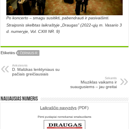
Po koncerto – smagu susitikti, pabendrauti ir pasivaišinti.
Straipsnis skelbtas laikraštyje „Draugas” (2022-ųjų m. Vasario 3
d. numeryje, Vol. CXIII NR. 9)
Etiketės
ČERNIUS-R
Ankstesnis
D. Malūkas lenktyniaus su
pačiais greičiausiais
Sekantis
Miuziklas vaikams ir
suaugusiems – jau greitai
Naujausias numeris
Laikraščio pavyzdys
(PDF)
Pirmi puslapiai nemokamai smalsuoliams