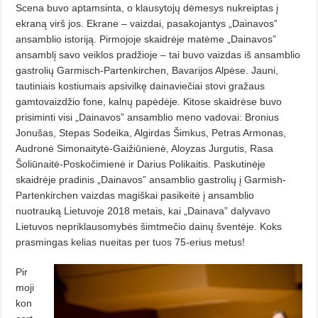
Scena buvo aptamsinta, o klausytojų dė­­mesys nukreiptas į
ekraną virš jos. Ekrane – vaizdai, pasakojantys „Dainavos”
ansamblio istoriją. Pirmojoje skaidrėje matėme „Dainavos”
ansamblį savo veiklos pradžioje – tai buvo vaizdas iš ansamblio
gastrolių Garmisch-Partenkirchen, Bavarijos Alpėse. Jauni,
tautiniais kostiumais apsivilkę dainaviečiai stovi gražaus
gamtovaizdžio fone, kalnų papėdėje. Kitose skaidrėse buvo
prisiminti visi „Dainavos” ansamblio meno vadovai: Bronius
Jonušas, Stepas Sodeika, Algirdas Šimkus, Petras Armonas,
Audronė Simonaitytė-Gaižiūnienė, Aloyzas Jurgutis, Rasa
Šoliūnaitė-Poskočimienė ir Darius Polikaitis. Paskutinėje
skaidrėje pradinis „Dainavos” ansamblio gastrolių į Garmish-
Partenkirchen vaizdas magiškai pasikeitė į ansamblio
nuotrauką Lietu­voje 2018 metais, kai „Dainava” dalyvavo
Lietuvos nepriklausomybės šimtmečio dainų šventėje. Koks
prasmin­gas kelias nueitas per tuos 75-erius metus!
Pir
moji
kon