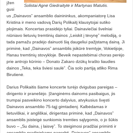
įžen
Solistai Agnė Giedraitytė ir Martynas Matutis.
gusi
us „Dainavos” ansamblio dainininkus, akompa­niatorę Lisa
Kristina ir meno vadovą Darių Polikaitį klausytojai sutiko
plojimais. Koncertas prasidėjo tyliai. Dainaviečiai švelniai
niūniavo lietuvių tremtinių dainos „Leiskit į tėvynę” melodiją, o
tada pamažu pradėjo dainuoti šią daugeliui pažįstamą dainą. Ji
priminė, kad „Dainavos” ansamblis įsikūrė tremtyje, Vokietijoje,
Hanau tremtinių stovykloje. Beveik nepastebimai choras perėjo
prie antrojo kūrinio – Dona­to Zakaro dzūkų krašto liaudies
dainos „Teka, teka šviesi saulė”. Čia solo partiją atliko Rima
Birutienė.
Darius Polikaitis šiame koncerte turėjo dvigubas pareigas –
dirigento ir pranešėjo. Įžanginėms dainoms pasibaigus, jis
trumpai pasveikino koncer­­to dalyvius, atvykusius švęsti
Dainavos ansamblio 75-tąjį gimtadienį. Kalbėdamas ir
lietuviškai, ir angliškai, dirigentas priminė, kad „Dainavos”
ansamblis įsisteigė sunkiomis tremties sąlygomis, o jo šūkis
buvo – „Su daina, į laisvę”. To steigimosi pradžiai primin­ti ir
ansamblio pradininkams pagerbti „Dainavos” ansamblis