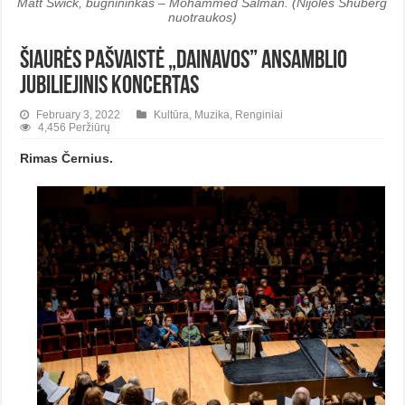
Matt Swick, būgnininkas – Mohammed Salman. (Nijolės Shuberg
nuotraukos)
Šiaurės pašvaistė „Dainavos” ansamblio
jubiliejinis koncertas
February 3, 2022
Kultūra
,
Muzika
,
Renginiai
4,456 Peržiūrų
Rimas Černius.