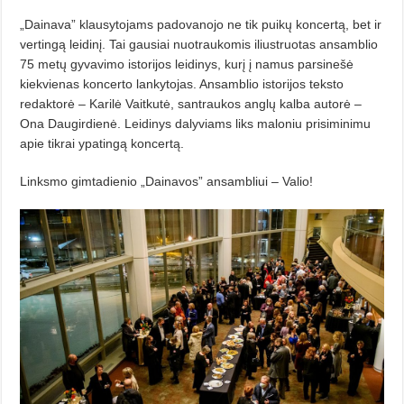
„Dainava” klausytojams padovanojo ne tik puikų koncertą, bet ir
vertin­­­gą leidinį. Tai gausiai nuotraukomis iliustruotas ansamblio
75 metų gyvavi­mo istorijos leidinys, kurį į namus par­­sinešė
kiekvienas koncerto lankyto­jas. Ansamblio istorijos teksto
redak­torė – Karilė Vaitkutė, santraukos anglų kalba autorė –
Ona Daugirdienė. Leidinys dalyviams liks maloniu prisi­minimu
apie tikrai ypatingą koncertą.
Linksmo gimtadienio „Dainavos” ansambliui – Valio!