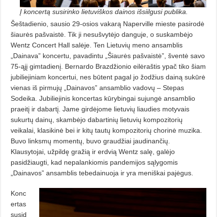
Į koncertą susirinko lietuviškos dainos išsiilgusi publika.
Šeštadienio, sausio 29-osios vakarą Naperville mieste pasirodė
šiaurės pašvaistė. Tik ji nesušvytėjo danguje, o suskambėjo
Wentz Concert Hall salė­je. Ten Lietuvių meno ansamblis
„Dainava” koncertu, pava­dintu „Šiaurės pašvaistė”, šventė savo
75-ąjį gimtadie­nį. Bernardo Brazdžionio eilėraštis ypač tiko šiam
jubiliejiniam koncertui, nes būtent pagal jo žodžius dainą sukūrė
vienas iš pirmujų „Dainavos” ansamblio vadovų – Stepas
Sodeika. Jubiliejinis koncertas kūrybingai sujungė ansamblio
praeitį ir dabartį. Ja­me girdėjome lietuvių liaudies motyvais
sukurtų dainų, skambėjo dabartinių lietuvių kompozitorių
veikalai, klasikinė bei ir kitų tautų kompozitorių chorinė muzika.
Buvo linksmų momentų, buvo graudžiai jaudinančių.
Klausytojai, užpildę gražią ir erdvią Wentz salę, galėjo
pasidžiaugti, kad nepalankiomis pandemijos sąlygomis
„Dainavos” ansamblis tebedainuoja ir yra meniškai pajėgus.
Konc
ertas
susid