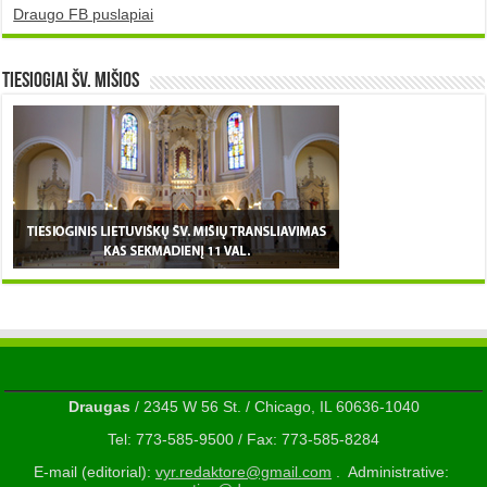
Draugo FB puslapiai
TIESIOGIAI šv. MIŠIOS
Draugas
/ 2345 W 56 St. / Chicago, IL 60636-1040
Tel: 773-585-9500 / Fax: 773-585-8284
E-mail (editorial):
vyr.redaktore@gmail.com
. Administrative: