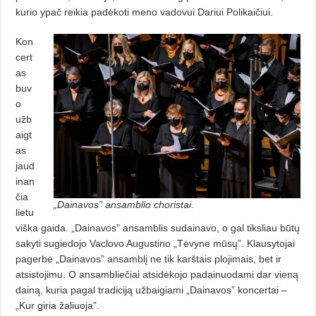
kurio ypač reikia padėkoti meno vadovui Dariui Polikaičiui.
Kon
cert
as
buv
o
užb
aigt
as
jaud
inan
čia
„Dainavos” ansamblio choristai.
lietu
viška gaida. „Dainavos” ansamblis sudainavo, o gal tiksliau būtų
sakyti sugiedojo Vaclovo Augustino „Tė­vyne mūsų”. Klausytojai
pagerbė „Dainavos” ansamblį ne tik karštais plojimais, bet ir
atsistojimu. O ansam­b­­­liečiai atsidėkojo padainuodami dar vieną
dainą, kuria pagal tradiciją užbai­giami „Dainavos” koncertai –
„Kur giria žaliuoja”.