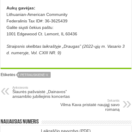
Aukų gavėjas:
Lithuanian-American Community
Federalinis Tax ID#: 36-3625439
Galite siųsti čekius paštu:
1001 Edgewood Ct. Lemont, IL 60436
Straipsnis skelbtas laikraštyje „Draugas” (2022-ųjų m. Vasario 3
d. numeryje, Vol. CXIII NR. 9)
Etiketės
PETRAUSKIENĖ-V.
Ankstesnis
Šiaurės pašvaistė „Dainavos”
ansamblio jubiliejinis koncertas
Sekantis
Vilma Kava pristatė naująjį savo
romaną
Naujausias numeris
Laikraščio pavyzdys
(PDF)