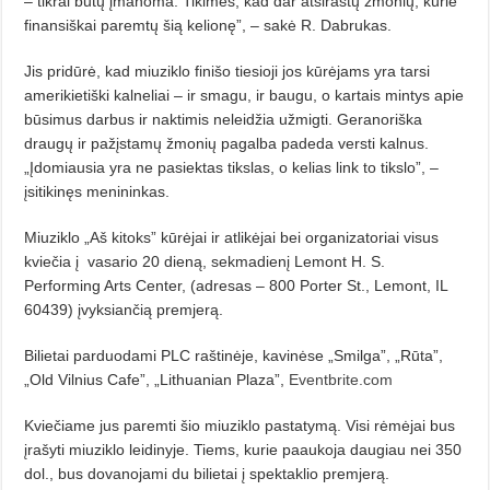
– tikrai būtų įmanoma. Tikimės, kad dar atsirastų žmonių, kurie
finansiškai paremtų šią kelionę”, – sakė R. Dabrukas.
Jis pridūrė, kad miuziklo finišo tiesioji jos kūrėjams yra tarsi
amerikietiški kalneliai – ir smagu, ir baugu, o kartais mintys apie
būsimus darbus ir naktimis neleidžia užmigti. Geranoriš­ka
draugų ir pažįstamų žmonių pagal­ba padeda versti kalnus.
„Įdomiausia yra ne pasiektas tikslas, o kelias link to tikslo”, –
įsitikinęs menininkas.
Miuziklo „Aš kitoks” kūrėjai ir atlikėjai bei organizatoriai visus
kviečia į
vasario 20 dieną, sekmadienį Lemont H. S.
Performing Arts Center, (adresas – 800 Porter St., Lemont, IL
60439) įvyksiančią premjerą.
Bilietai parduodami PLC raštinėje, kavinėse „Smilga”, „Rūta”,
„Old Vilnius Cafe”, „Lithuanian Plaza”,
Eventbrite.com
Kviečiame jus paremti šio miuzik­lo pastatymą. Visi rėmėjai bus
įrašyti miuziklo leidinyje. Tiems, kurie paaukoja daugiau nei 350
dol., bus dovano­jami du bilietai į spektaklio premjerą.