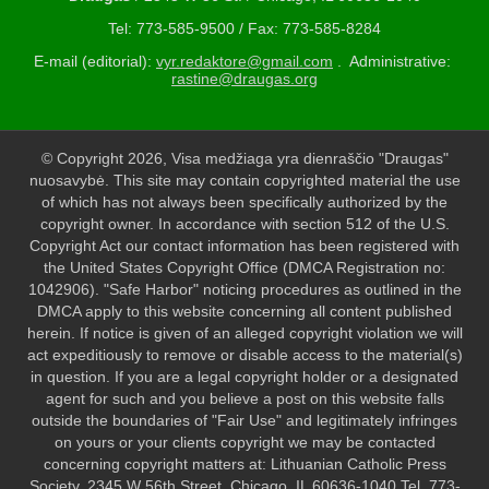
Tel: 773-585-9500 / Fax: 773-585-8284
E-mail (editorial):
vyr.redaktore@gmail.com
. Administrative:
rastine@draugas.org
© Copyright 2026, Visa medžiaga yra dienraščio "Draugas"
nuosavybė. This site may contain copyrighted material the use
of which has not always been specifically authorized by the
copyright owner. In accordance with section 512 of the U.S.
Copyright Act our contact information has been registered with
the United States Copyright Office (DMCA Registration no:
1042906). "Safe Harbor" noticing procedures as outlined in the
DMCA apply to this website concerning all content published
herein. If notice is given of an alleged copyright violation we will
act expeditiously to remove or disable access to the material(s)
in question. If you are a legal copyright holder or a designated
agent for such and you believe a post on this website falls
outside the boundaries of "Fair Use" and legitimately infringes
on yours or your clients copyright we may be contacted
concerning copyright matters at: Lithuanian Catholic Press
Society, 2345 W 56th Street, Chicago, IL 60636-1040 Tel. 773-