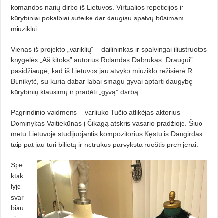
komandos narių dirbo iš Lietuvos. Virtualios repeticijos ir
kūrybiniai pokalbiai suteikė dar daugiau spalvų būsimam
miuziklui.
Vienas iš projekto „variklių” – dai­lininkas ir spalvingai iliustruotos
knygelės „Aš kitoks” autorius Rolandas Dabrukas „Draugui”
pasidžiaugė, kad iš Lietuvos jau atvyko miuziklo režisierė R.
Bunikytė, su kuria dabar labai smagu gyvai aptarti daugybę
kūrybinių klausimų ir pradėti „gyvą” darbą.
Pagrindinio vaidmens – varliuko Tu­čio atlikėjas aktorius
Dominykas Vaitiekūnas į Čikagą atskris vasario pradžioje. Šiuo
metu Lietuvoje studijuojantis kompozitorius Kęstutis Daugirdas
taip pat jau turi bilietą ir netru­kus parvyksta ruoštis premjerai.
Spe
ktak
lyje
svar
biau