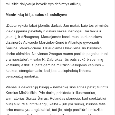
miuzikle dalyvauja beveik trys dešimtys atlikėjų.
Menininkų idėja sulaukė palaikymo
„Dabar vyksta labai įdomūs darbai. Jau matai, kaip tos pirminės
idėjos įgauna pavidalą ir viskas sekasi neblogai. Tai teikia ir
jaudulį, ir džiaugsmą. Matuojamės kostiumus, kuriuos siuva
dizainerės Auksuolė Marciulevičienė ir Atlantoje gyvenanti
Šarūnė Stankevičienė. Džiaugiamės kiekviena šio kūrybinio
darbo akimirka. Ne vienas žmogus mums pasiūlo pagalbą ir tai
yra nuostabu”, – sako R. Dabrukas. Jis pats sukūrė sceninių
kostiumų eskizus, pats gamina miuziklo veikėjams kepures –
kaukes, stengdamasis, kad jose atsispindėtų linksma
personažų nuotaika.
Vienas iš dekoracijų kūrėjų – nemenką šios srities patirtį turintis
Kernius Miežlaiškis. Prie darbų prisideda ir iliustratorius,
animatorius Sigitas Šniras. Rolandas planuoja, kad spektak­liui
būtų sukurti subtitrai anglų kalba – juk yra šeimų, kuriose tėtis
arba mama yra anglakabiai, tad jie, atėję pasižiūrėti miuziklo,