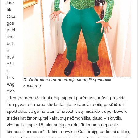
i ne
tik
Čika
gos
publ
ikai,
bet
ir
nuv
ežti
į
Los
R. Dabrukas demonstruoja vieną iš spektaklio
Ang
kostiumų.
eles
. Ten yra nemažai tautiečių taip pat parėmusių mūsų projektą.
Ten gyvena ir mano studentai, jie tikriausiai ateitų pasižiūrėti
spektaklio. Jeigu norėtume nuvežti visą miuziklo trupę, beveik
trisdešimt žmonių, tai kainuotų nežmoniškai daug – skrydis,
viešbutis – apie 18 tūks­tančių dolerių. Tai mums nepa-sie­
kiamas „kosmosas”. Tačiau nuvykti į Californiją su dalimi atlikėjų