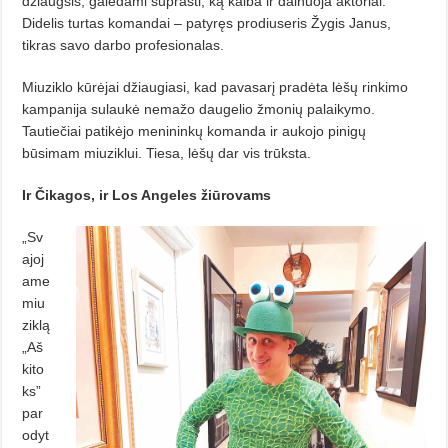
džiaugsis, galėdami suprasti, ką kalba ir dainuoja aktoriai.
Didelis turtas komandai – patyręs prodiuseris Žygis Janus,
tikras savo dar­bo profesionalas.
Miuziklo kūrėjai džiaugiasi, kad pavasarį pradėta lėšų rinkimo
kampanija sulaukė nemažo daugelio žmonių palaikymo.
Tautiečiai patikėjo menininkų komanda ir aukojo pinigų
būsimam miuziklui. Tiesa, lėšų dar vis trūksta.
Ir Čikagos, ir Los Angeles žiūrovams
„Sv
ajoj
ame
miu
ziklą
„Aš
kito
ks”
par
odyt