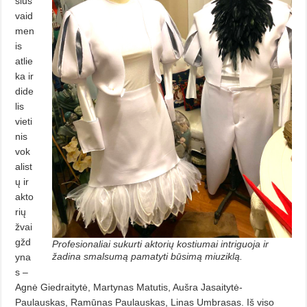
sius
vaid
men
is
atlie
ka ir
dide
lis
vieti
nis
vok
alist
ų ir
akto
rių
žvai
gžd
Profesionaliai sukurti aktorių kostiumai intriguoja ir
žadina smalsumą pamatyti būsimą miuziklą.
yna
s –
Agnė Giedrai­tytė, Martynas Matutis, Aušra Jasaitytė-
Paulauskas, Ramūnas Paulauskas, Linas Umbrasas. Iš viso