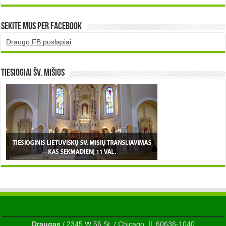
Sekite mus per Facebook
Draugo FB puslapiai
TIESIOGIAI šv. MIŠIOS
Draugas
/ 2345 W 56 St. / Chicago, IL 60636-1040