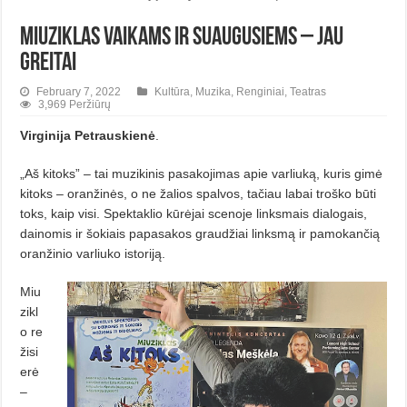
Miuziklas vaikams ir suaugusiems – jau
greitai
February 7, 2022
Kultūra
,
Muzika
,
Renginiai
,
Teatras
3,969 Peržiūrų
Virginija Petrauskienė
.
„Aš kitoks” – tai muzikinis pasako­jimas apie varliuką, kuris gimė
kitoks – oranžinės, o ne žalios spalvos, tačiau labai troško būti
toks, kaip visi. Spektaklio kūrėjai scenoje linksmais dialogais,
dainomis ir šokiais papasakos graudžiai linksmą ir pamokančią
oranžinio varliuko istoriją.
Miu
zikl
o re
žisi
erė
–