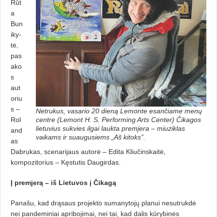
Rūt
a
Bun
iky­
tė,
pas
ako
s
aut
oriu
s –
Netrukus, vasario 20 dieną Lemonte esančiame menų
centre (Lemont H. S. Performing Arts Center) Čikagos
Rol
lietuvius sukvies ilgai laukta premjera – miuziklas
and
vaikams ir suaugusiems „Aš kitoks”.
as
Dabru­kas, scenarijaus autorė – Edita Kliučins­kaitė,
kompozitorius – Kęstutis Daugirdas.
Į premjerą – iš Lietuvos į Čikagą
Panašu, kad drąsaus projekto sumanytojų planui nesutrukdė
nei pan­deminiai apribojimai, nei tai, kad dalis kūrybinės