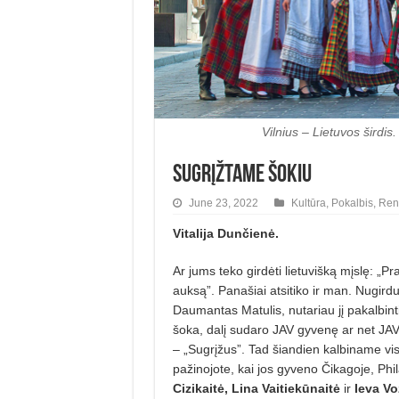
Vilnius – Lietuvos širdis
Sugrįžtame šokiu
June 23, 2022
Kultūra
,
Pokalbis
,
Ren
Vitalija Dunčienė.
Ar jums teko girdėti lietuvišką mįs­lę: 
auksą”. Panašiai atsitiko ir man. Nugirdu
Daumantas Matulis, nutariau jį pakalbinti
šoka, dalį sudaro JAV gyvenę ar net JAV
– „Sugrįžus”. Tad šiandien kalbiname vis
pažinojote, kai jos gyveno Čikagoje, Phil
Cizikaitė, Lina Vaitiekūnaitė
ir
Ieva Vo