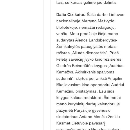
tais, su kuriais galime juo dalintis.
Dalia Cizikaitė:
Šalia darbo Lietu­vos
nacionalinėje Martyno Mažvydo
bibliotekoje, nemažai redaguoju,
verčiu. Metų pradžioje išėjo mano
sudarytas Alenos Landsbergytės-
Žemkalnytės paauglystės metais
rašytas „Aliutės dienoraštis”. Prieš
keletą savaičių įvyko kino režisierės
Giedrės Beinoriūtės knygos „Audrius
Kemežys. Akimirksnis spalvoms
suderinti”, skirtos per anksti Anapilin
iškeliavusiam kino operatoriui Audriui
Kemežiui, pristatymas. Esu šios
knygos kalbos redaktorė. Šie metai
mano kūrybinių dar­bų kalendoriuje
pažymėti Paryžiuje gyvenusio
skulptoriaus Antano Mončio ženklu.
Kasmet Lietuvoje pavasarį
vykstančiame kino filmų festivalyje