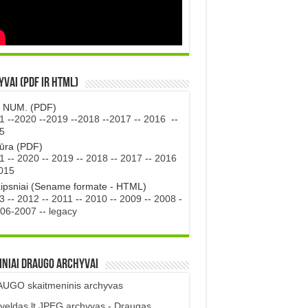
vai (PDF ir HTML)
. NUM. (PDF)
1
--
2020
--
2019
--
2018
--
2017
--
2016
--
5
tūra (PDF)
1
--
2020
--
2019
--
2018
--
2017
--
2016
015
aipsniai (Sename formate - HTML)
3
--
2012
--
2011
--
2010
--
2009
--
2008
-
06-2007
--
legacy
iniai DRAUGO Archyvai
UGO skaitmeninis archyvas
veldas.lt JPEG archyvas - Draugas