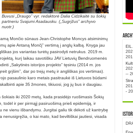
Buvusi „Draugo” vyr. redaktorė Dalia Cidzikaitė su šokių
partneriu Svajumi Asadausku. („Sugrįžus” archyvo
nuotr.)
Archy
džiamą Mončio sūnaus Jean-Christophe Moncys atsiminimų
imų apie Antaną Mončį” vertimą į anglų kalbą. Knyga jau
EIL
202
ngliškas jos variantas turėtų pasirodyti netrukus. 2019 m.
201
 projektą, kurį laikau savotišku JAV Lietuvių Bendruomenės
Kul
nti „Sakytinės istorijos projekto” tęsiniu (2014 m. jos
202
t grįšim”, dar po trejų metų ir angliškas jos vertimas).
--
2
rojo pasaulinio karo metais pasitraukė iš Lietuvos būdami
Str
akalbinti apie 35 žmones, tikiuosi, jog jų bus ir daugiau.
201
-
20
is šokiais iki 2020 metų, kada prasidėjo ruošimasis Šokių
, todėl ir per pirmąjį pasiruošimą prieš epidemiją, ir
su ne vienu išbandymu. Jurgitai galiu tik dėkoti už kantrybę
Istor
da nenusigręžia, o kai mato, kad beviltiškai jautiesi, visada
DRA
Epa