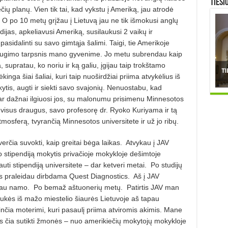
TIESI
čių planų. Vien tik tai, kad vykstu į Ameriką, jau atrodė
 po 10 metų grįžau į Lietuvą jau ne tik išmokusi anglų
dijas, apkeliavusi Ameriką, susilaukusi 2 vaikų ir
 pasidalinti su savo gimtąja šalimi. Taigi, tie Amerikoje
o augimo tarpsnis mano gyvenime. Jo metu subrendau kaip
upratau, ko noriu ir ką galiu, įgijau taip trokštamo
inga šiai šaliai, kuri taip nuoširdžiai priima atvykėlius iš
ytis, augti ir siekti savo svajonių. Nenuostabu, kad
bar dažnai ilgiuosi jos, su malonumu prisimenu Minnesotos
 visus draugus, savo profesorę dr. Ryoko Kuriyama ir tą
osferą, tvyrančią Minnesotos universitete ir už jo ribų.
erčia suvokti, kaip greitai bėga laikas.
Atvykau į JAV
o stipendiją mokytis privačioje mokykloje dešimtoje
ti stipendiją universitete – dar ketveri metai.
Po studijų
uos praleidau dirbdama Quest Diagnostics.
Aš į JAV
įžau namo.
Po bemaž aštuonerių metų.
Patirtis JAV man
iukės iš mažo miestelio šiaurės Lietuvoje aš tapau
nčia moterimi, kuri pasaulį priima atviromis akimis. Mane
s čia sutikti žmonės – nuo amerikiečių mokytojų mokykloje