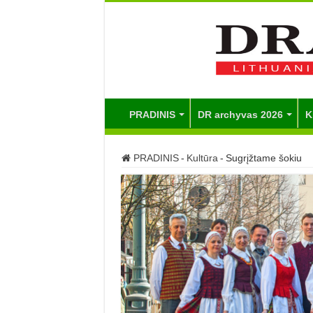
PRADINIS
DR archyvas 2026
K
PRADINIS
-
Kultūra
-
Sugrįžtame šokiu