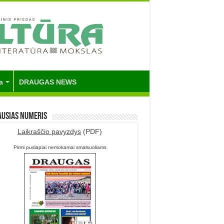
a
DRAUGAS NEWS
ausias numeris
Laikraščio pavyzdys
(PDF)
Pirmi puslapiai nemokamai smalsuoliams