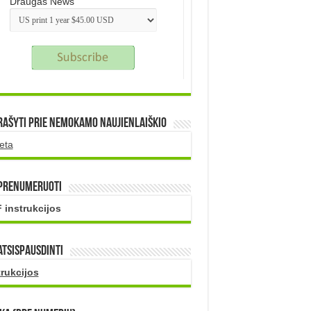
Draugas News
rašyti prie nemokamo naujienlaiškio
eta
 prenumeruoti
 instrukcijos
atsispausdinti
trukcijos