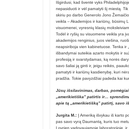
Išgirdusi, kad šventė vyks Philadelphijoje
nepasiduoti ir vėl pamatyti šį miestą. Tik
skiriu po darbo Generolo Jono Žemaičio
veikla – Akademijos ir kariūnų, būsimų Li
visuomenei, vyresnių klasių moksleiviams
Todėl ir ryšių su visuomene veikla yra į
akademijos renginius, juos viešina, ruoš
neapsiriboja vien kabinetuose. Tenka ir „
išbandymai suteikia azarto mokytis ir su
profesiją ir svarstydamas, ką norės daryt
savo šaliai ją ginti ir, jeigu reikės, pa
pamatyti ir kariūnų kasdienybę, kuri nėra 
pradžia. Tokie pavyzdžiai padeda kai kuri
Jūsų išsilavinimas, darbas, pomėgiai y
„amerikietiška” patirtis ir… sprendi
apie tą „amerikietišką” patirtį, savo
Jurgita M.:
Į Ameriką išvykau iš karto po
pas savo vyrą Daumantą, kuris tuo metu 
Lovrien vadovaujamoje laboratorijoje, ir 