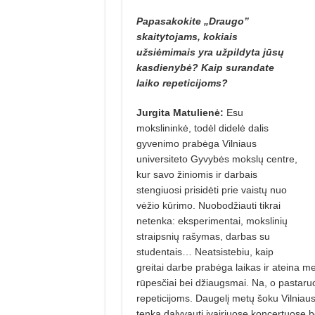
Papasakokite „Draugo”
skaitytojams, kokiais
užsiėmimais yra užpildyta jūsų
kasdienybė? Kaip surandate
laiko repeticijoms?
Jurgita Matulienė:
Esu
mokslininkė, todėl didelė dalis
gyvenimo prabėga Vilniaus
universiteto Gyvybės mokslų centre,
kur savo žiniomis ir darbais
stengiuosi prisidėti prie vaistų nuo
vėžio kūrimo. Nuobodžiauti tikrai
netenka: eksperimentai, mokslinių
straipsnių rašymas, darbas su
studentais… Neatsistebiu, kaip
greitai darbe prabėga laikas ir ateina met
rūpesčiai bei džiaugsmai. Na, o pastaruoj
repeticijoms. Daugelį metų šoku Vilniaus
tenka dalyvauti įvairiuose koncertuose b