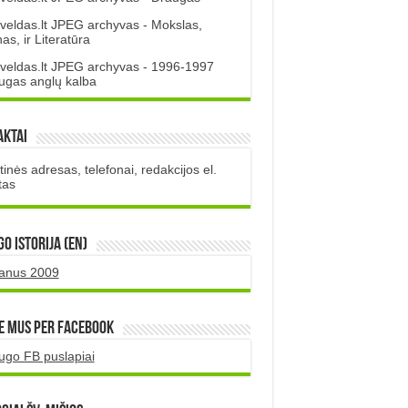
veldas.lt JPEG archyvas - Mokslas,
s, ir Literatūra
veldas.lt JPEG archyvas - 1996-1997
ugas anglų kalba
aktai
inės adresas, telefonai, redakcijos el.
tas
O istorija (EN)
uanus 2009
e mus per Facebook
ugo FB puslapiai