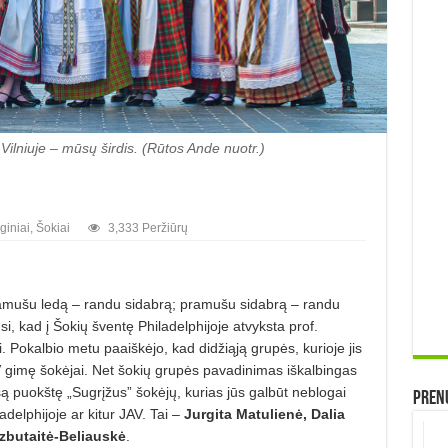
. Vilniuje – mūsų širdis. (Rūtos Ande nuotr.)
giniai
,
Šokiai
3,333 Peržiūrų
„Pramušu ledą – randu sidabrą; pramušu sidabrą – randu
si, kad į Šokių šventę Philadelphijoje atvyksta prof.
. Pokalbio metu paaiškėjo, kad didžiąją grupės, kurioje jis
 gimę šokėjai. Net šokių grupės pavadinimas iškalbingas
ą puokštę „Sugrįžus” šokėjų, kurias jūs galbūt neblogai
Prenu
adelphijoje ar kitur JAV. Tai –
Jurgita Matulienė, Dalia
zbutaitė-Beliauskė
.