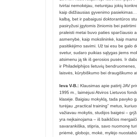
tvirtai nemokėjau, neturėjau jokių konkre
kaip didžiausias gyvenimo pasiekimas… O
kalbą, bet ir pabaigusi doktorantūros stu
pasiryžusi įgytomis žiniomis bei patirtimi
praleisti metai buvo paties sparčiausi
asmenybė, kaip mokslininkė, kaip mama, s
pasitikėjimo savimi. Už tai esu be galo dėk
svetur, sudaro puikias sąlygas jiems mok
atsimenu ją tik iš gerosios pusės. Ir da
ir Philadelphijos lietuvių bendruomenes,
laisvės, kūrybiškumo bei draugiškumo atm
Ieva V-B.:
Klausimas apie patirtį JAV priv
1995 m., laimėjusi Atviros Lietuvos fond
klasėje. Baigiau mokyklą, tada pavyko gau
turėjau „practical training” metus, kuri
važiavau mokytis, studijos baigėsi – gr
yra neįkainojama – iš baikščios mergaič
savarankiška, stipria, savo nuomonę turi
priėmė, globojo, mokė, mylėjo nuostabū