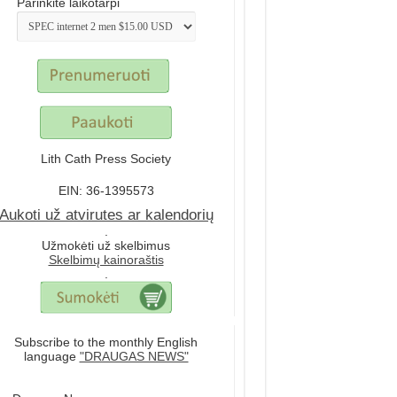
Parinkite laikotarpi
Lith Cath Press Society
EIN: 36-1395573
Aukoti už atvirutes ar kalendorių
.
Užmokėti už skelbimus
Skelbimų kainoraštis
.
Subscribe to the monthly English
language
"DRAUGAS NEWS"