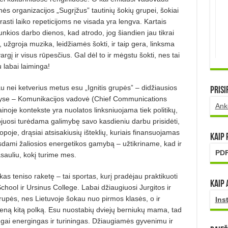
nės organizacijos „Sugrįžus” tautinių šokių grupei, šokiai
sti laiko repeticijoms ne visada yra lengva. Kartais
sunkios darbo dienos, kad atrodo, jog šiandien jau tikrai
 užgroja muzika, leidžiamės šokti, ir taip gera, linksma
gį ir visus rūpesčius. Gal dėl to ir mėgstu šokti, nes tai
 labai laiminga!
 nei ketverius metus esu „Ignitis grupės” – didžiausios
Prisi
šalyse – Komunikacijos vadovė (Chief Communications
Ank
inoje kontekste yra nuolatos linksniuojama tiek politikų,
uo­juosi turėdama galimybę savo kasdieniu darbu prisidėti,
poje, drąsiai atsisakiusių išteklių, kuriais finansuojamas
Kaip
ėsdami žaliosios energetikos gamybą – užtikriname, kad ir
PDF
asauliu, kokį turime mes.
kas teniso raketę – tai sportas, kurį pradėjau praktikuoti
Kaip 
ol ir Ursinus College. Labai džiaugiuosi Jurgitos ir
rupės, nes Lietuvoje šokau nuo pirmos klasės, o ir
Ins
ieną ki­tą polką. Esu nuostabių dviejų berniu­kų mama, tad
gai energingas ir turiningas. Džiaugiamės gyvenimu ir