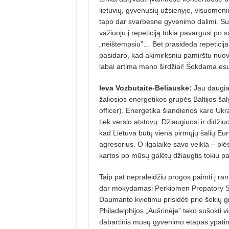
lietuvių, gyvenusių užsie­nyje, visuomeni
tapo dar svarbesne gyvenimo dalimi. Sura
važiuoju į repeticiją tokia pavargusi po 
„neištempsiu”… Bet prasideda repeticija,
pasidaro, kad akimirksniu pamirštu nuovar
labai artima mano širdžiai! Šokdama esu
Ieva Vozbutaitė-Beliauskė:
Jau daugiau
žaliosios energetikos grupės Baltijos 
officer). Energetika šiandienos karo Ukra
tiek verslo atstovų. Džiaugiuosi ir didži
kad Lietuva būtų viena pirmųjų šalių Euro
agresorius. O ilgalaike savo veikla – pl
kartos po mūsų galėtų džiaugtis tokiu p
Taip pat nepraleidžiu progos paimti į ran
dar mokydamasi Perkiomen Prepatory Scho
Daumanto kvietimu prisidėti prie šokių g
Philadelphijos „Aušrinėje” teko sušokti v
dabartinis mūsų gyvenimo etapas ypatin