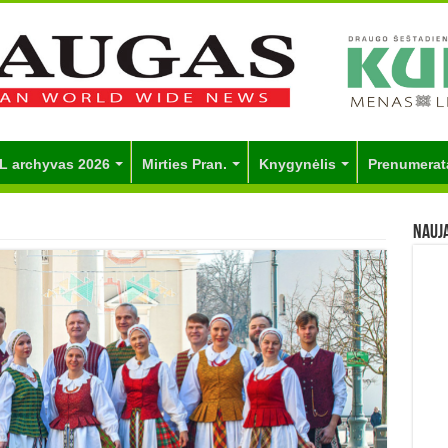
L archyvas 2026
Mirties Pran.
Knygynėlis
Prenumerat
Nauj