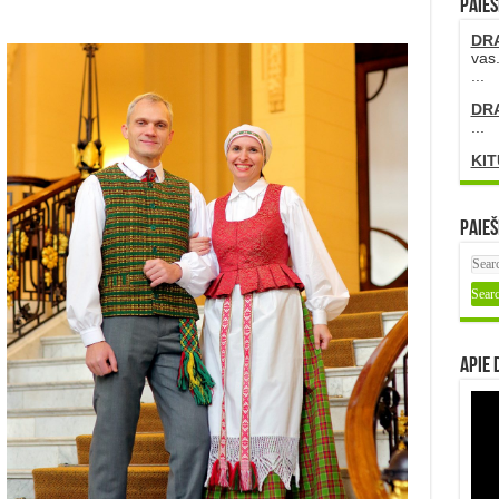
PAIEŠ
DR
vas.
...
DR
...
KIT
Paieš
Apie 