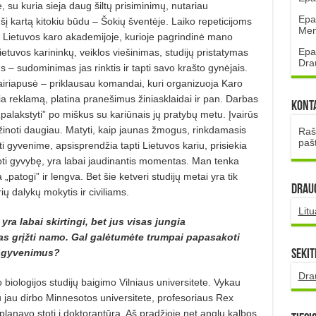
, su kuria sieja daug šiltų prisiminimų, nutariau
Epa
 šį kartą kitokiu būdu – Šokių šventėje. Laiko repeticijoms
Mena
 Lietuvos karo akademijoje, kurioje pagrindinė mano
Epa
etuvos karininkų, veiklos viešinimas, studijų pristatymas
Dra
 – sudominimas jas rinktis ir tapti savo krašto gynėjais.
vairiapusė – priklausau komandai, ku­ri organizuoja Karo
ia reklamą, platina pranešimus žiniasklaidai ir pan. Darbas
Kont
palakstyti” po miškus su kariūnais jų pratybų metu. Įvairūs
žinoti daugiau. Matyti, kaip jaunas žmogus, rinkdamasis
Rašt
paš
i gyvenime, apsisprendžia tapti Lietuvos kariu, prisiekia
aukoti gyvybę, yra labai jaudinantis momentas. Man tenka
„patogi” ir lengva. Bet šie ketveri studijų metai yra tik
DRAUG
ų dalykų mokytis ir civiliams.
Lit
ra labai skirtingi, bet jus visas jungia
mas grįžti namo. Gal galėtumėte trumpai papasakoti
 išgyvenimus?
Sekit
Dra
 biologijos studijų baigimo Vilniaus universitete. Vykau
jau dirbo Minnesotos universitete, profesoriaus Rex
planavo stoti į doktorantūrą. Aš pradžioje net anglų kalbos