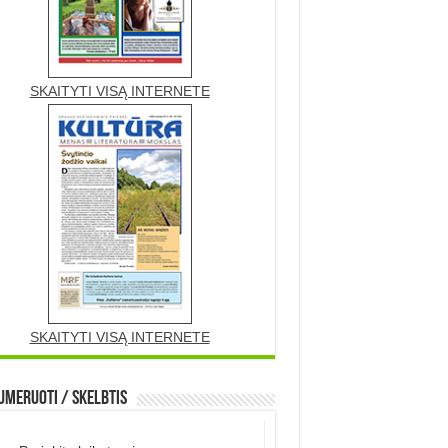
SKAITYTI VISĄ INTERNETE
SKAITYTI VISĄ INTERNETE
meruoti / Skelbtis