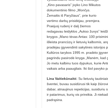
„Kino pavasaris” įvyko Lino Mi­kutos
dokumentinio filmo „Mončys.
Žemaitis iš Paryžiaus”, prie kurio
vertimo darbų prisidėjau, premjera.
Praėjusį rudenį ir dalį žiemos
redagavau leidyklos „Aukso žuvys” lei
knygos „Mano tėvas Antas: 100 prisimin
išleista prancūzų ir lietuvių kalbomis, a
pradėjau įgyvendinti sakytinės istorijos
Kultūros tarybos 1995 m. pradėto įgyvendi
pagrindu pasirodė knyga „Manėm, kad grei
Jo metu kalbinu tuos dypukus, kurie Ant
vaikais arba paaugliais. Iki šiol pavyko p
Lina Vaitiekūnaitė:
Su lietuvių tautinia
šventei, buvau susidūrusi tik kaip žiūrovė
dabar, atnaujinus repeticijas, susiduriu 
ir patarimus, kurių vis prireikia. Ji nieka
padrąsina.