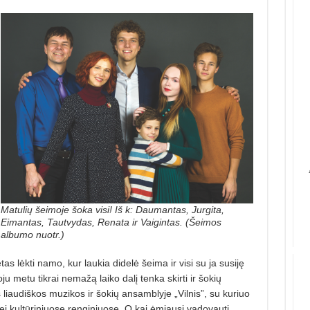
Matulių šeimoje šoka visi! Iš k: Daumantas, Jurgita,
Eimantas, Tautvydas, Renata ir Vaigintas. (Šeimos
albumo nuotr.)
as lėkti namo, kur laukia didelė šeima ir visi su ja susiję
u metu tikrai nemažą laiko dalį tenka skirti ir šokių
 liaudiškos muzikos ir šokių ansamblyje „Vilnis”, su kuriuo
ei kultūriniuose renginiuose. O kai ėmiausi vadovauti