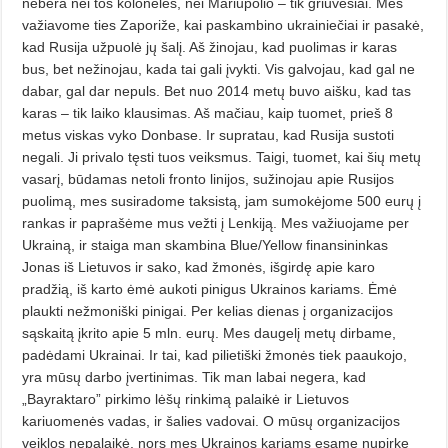
nebėra nei tos kolonėlės, nei Mariupolio – tik griuvėsiai. Mes
važiavome ties Zaporiže, kai paskambino ukrainiečiai ir pasakė,
kad Rusija užpuolė jų šalį. Aš žinojau, kad puolimas ir karas
bus, bet nežinojau, kada tai gali įvykti. Vis galvojau, kad gal ne
dabar, gal dar nepuls. Bet nuo 2014 metų buvo aišku, kad tas
karas – tik laiko klausimas. Aš mačiau, kaip tuomet, prieš 8
metus viskas vyko Donbase. Ir supratau, kad Rusija sustoti
negali. Ji privalo tęsti tuos veiksmus. Taigi, tuomet, kai šių metų
vasarį, būdamas netoli fronto linijos, sužinojau apie Rusijos
puolimą, mes susiradome taksistą, jam sumokėjome 500 eurų į
rankas ir paprašėme mus vežti į Lenkiją. Mes važiuojame per
Ukrainą, ir staiga man skambina Blue/Yellow finansininkas
Jonas iš Lie­tuvos ir sako, kad žmonės, išgirdę apie karo
pradžią, iš karto ėmė aukoti pinigus Ukrainos kariams. Ėmė
plaukti nežmoniški pinigai. Per kelias dienas į organizacijos
sąskaitą įkrito apie 5 mln. eurų. Mes daugelį metų dirbame,
padėdami Ukrainai. Ir tai, kad pilietiški žmonės tiek paaukojo,
yra mūsų darbo įvertinimas. Tik man labai negera, kad
„Bayraktaro” pirkimo lėšų rinkimą palaikė ir Lietuvos
kariuomenės vadas, ir šalies vadovai. O mūsų organizacijos
veiklos nepalaikė, nors mes Ukrainos kariams esame nupirkę