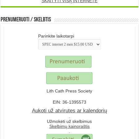
SKAITYTI VISĄ INTERNETE
Prenumeruoti / Skelbtis
Parinkite laikotarpi
Lith Cath Press Society
EIN: 36-1395573
Aukoti už atvirutes ar kalendorių
.
Užmokėti už skelbimus
Skelbimų kainoraštis
.