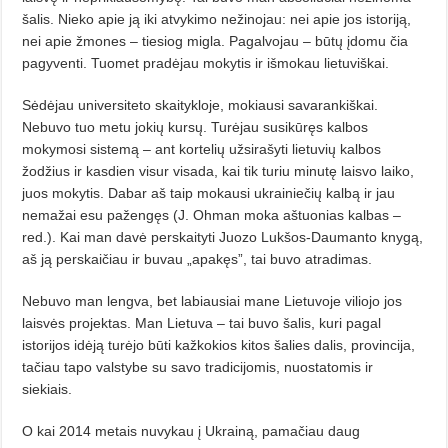
šalis. Nieko apie ją iki atvykimo nežinojau: nei apie jos istoriją,
nei apie žmones – tiesiog migla. Pagal­vojau – būtų įdomu čia
pagyventi. Tuomet pradėjau mokytis ir išmokau lietuviškai.
Sėdėjau universiteto skaitykloje, mokiausi savarankiškai.
Nebuvo tuo me­tu jokių kursų. Turėjau susikūręs kalbos
mokymosi sistemą – ant kortelių užsirašyti lietuvių kalbos
žodžius ir kasdien visur visada, kai tik turiu minutę laisvo laiko,
juos mokytis. Dabar aš taip mokausi ukrainiečių kalbą ir jau
nemažai esu pažengęs (J. Ohman moka aštuonias kalbas –
red.). Kai man davė perskaityti Juozo Lukšos-Daumanto knygą,
aš ją perskaičiau ir buvau „apakęs”, tai buvo atradimas.
Nebuvo man lengva, bet labiausiai mane Lietuvoje viliojo jos
laisvės projektas. Man Lietuva – tai buvo šalis, ku­ri pagal
istorijos idėją turėjo būti kažkokios kitos šalies dalis, provincija,
tačiau tapo valstybe su savo tradicijomis, nuostatomis ir
siekiais.
O kai 2014 metais nuvykau į Ukrainą, pamačiau daug