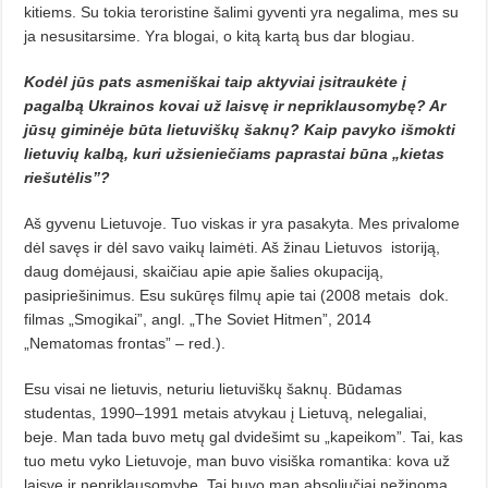
kitiems. Su tokia tero­ristine šalimi gyventi yra negalima, mes su
ja nesusitarsime. Yra blogai, o kitą kartą bus dar blogiau.
Kodėl jūs pats asmeniškai taip aktyviai įsitraukėte į
pagalbą Ukrainos kovai už laisvę ir nepriklausomybę? Ar
jūsų giminėje būta lietuviškų šaknų? Kaip pavyko išmokti
lietuvių kalbą, kuri užsieniečiams paprastai būna „kietas
riešutėlis”?
Aš gyvenu Lietuvoje. Tuo viskas ir yra pasakyta. Mes privalome
dėl savęs ir dėl savo vaikų laimėti. Aš žinau Lietu­vos
istoriją,
daug domėjausi, skaičiau apie apie šalies okupaciją,
pasipriešinimus. Esu sukūręs filmų apie tai (2008 metais
dok.
filmas „Smogikai”, angl. „The Soviet Hitmen”, 2014
„Nematomas frontas” – red.).
Esu visai ne lietuvis, neturiu lietu­viškų šaknų. Būdamas
studentas, 1990–1991 metais atvykau į Lietuvą, nelegaliai,
beje. Man tada buvo metų gal dvidešimt su „kapeikom”. Tai, kas
tuo metu vyko Lietuvoje, man buvo visiška romantika: kova už
laisvę ir nepriklausomybę. Tai buvo man absoliučiai nežinoma