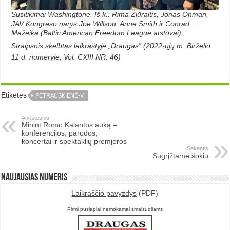
Susitikimai Washingtone. Iš k.: Rima Žiūraitis, Jonas Ohman,
JAV Kongreso narys Joe Willson, Anne Smith ir Conrad
Mažeika (Baltic American Freedom League atstovai).
Straipsnis skelbtas laikraštyje „Draugas” (2022-ųjų m. Birželio
11 d. numeryje, Vol. CXIII NR. 46)
Etiketės
PETRAUSKIENĖ-V.
Ankstesnis
Minint Romo Kalantos auką –
konferencijos, parodos,
koncertai ir spektaklių premjeros
Sekantis
Sugrįžtame šokiu
Naujausias numeris
Laikraščio pavyzdys
(PDF)
Pirmi puslapiai nemokamai smalsuoliams