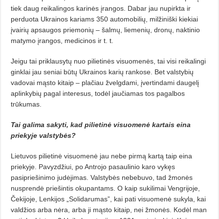
tiek daug reikalingos karinės įrangos. Dabar jau nupirkta ir
perduo­ta Ukrainos kariams 350 automobilių, milžiniški kiekiai
įvairių apsau­gos priemonių – šalmų, liemenių, dronų, naktinio
matymo įrangos, medicinos ir t. t.
Jeigu tai priklausytų nuo pilietinės visuomenės, tai visi reikalingi
ginklai jau seniai būtų Ukrainos karių ranko­se. Bet valstybių
vadovai mąsto kitaip – plačiau žvelgdami, įvertindami daugelį
aplinkybių pagal interesus, todėl jaučiamas tos pagalbos
trūkumas.
Tai galima sakyti, kad pilietinė visuomenė kartais eina
priekyje valstybės?
Lietuvos pilietinė visuomenė jau nebe pirmą kartą taip eina
priekyje. Pavyzdžiui, po Antrojo pasaulinio karo vykęs
pasipriešinimo judėjimas. Valsty­bės nebebuvo, tad žmonės
nusprendė priešintis okupantams. O kaip suki­limai Vengrijoje,
Čekijoje, Lenkijos „Solidarumas”, kai pati visuomenė su­kyla, kai
valdžios arba nėra, arba ji mąsto kitaip, nei žmonės. Kodėl man