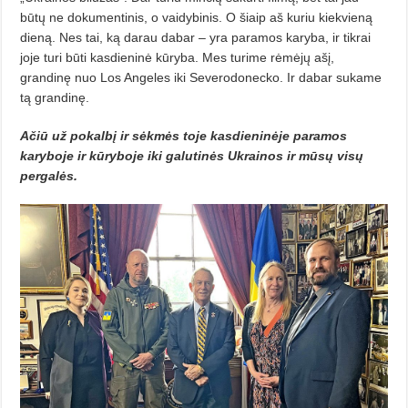
būtų ne dokumentinis, o vaidy­binis. O šiaip aš kuriu kiekvieną
dieną. Nes tai, ką darau dabar – yra para­mos karyba, ir tikrai
joje turi būti kasdieninė kūryba. Mes turime rėmėjų ašį,
grandinę nuo Los Angeles iki Severodonecko. Ir dabar sukame
tą grandinę.
Ačiū už pokalbį ir sėkmės toje kasdie­ninėje paramos
karyboje ir kūryboje iki galu­tinės Ukrainos ir mūsų visų
pergalės.