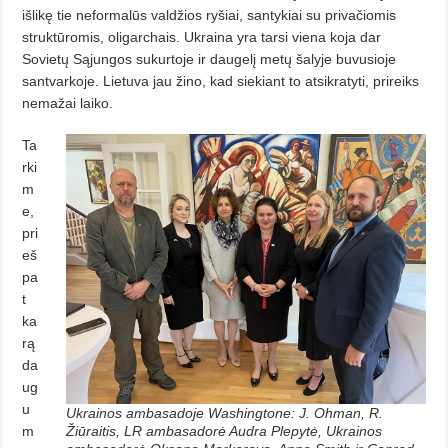
išlikę tie neformalūs valdžios ryšiai, santykiai su privačiomis
struktūromis, oligarchais. Ukraina yra tarsi viena koja dar
Sovietų Sąjungos sukurtoje ir daugelį metų šalyje buvusioje
santvarkoje. Lietuva jau ži­no, kad siekiant to atsikratyti, prireiks
nemažai laiko.
Ta
rki
m
e,
pri
eš
pa
t
ka
rą
da
ug
u
Ukrainos ambasadoje Washingtone: J. Ohman, R.
m
Žiūraitis, LR ambasadorė Audra Plepytė, Ukrainos