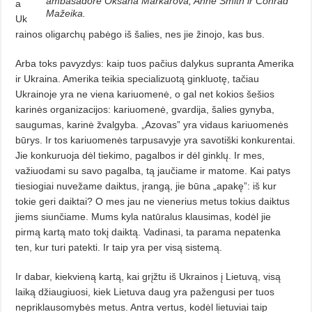
ambasadorė Oksana Markarova, Anne Smith ir Conrad
a
Mažeika.
Uk
rainos oligarchų pabėgo iš šalies, nes jie žinojo, kas bus.
Arba toks pavyzdys: kaip tuos pačius dalykus supranta Amerika
ir Ukraina. Amerika teikia specializuotą ginkluotę, tačiau
Ukrainoje yra ne viena kariuomenė, o gal net kokios šešios
karinės organizacijos: kariuomenė, gvardija, šalies gynyba,
saugumas, karinė žvalgyba. „Azovas” yra vidaus kariuomenės
būrys. Ir tos kariuomenės tarpusavyje yra savotiški konkurentai.
Jie konkuruoja dėl tiekimo, pagalbos ir dėl ginklų. Ir mes,
važiuodami su sa­vo pagalba, tą jaučiame ir matome. Kai patys
tiesiogiai nuvežame daiktus, įrangą, jie būna „apakę”: iš kur
tokie geri daiktai? O mes jau ne vienerius metus tokius daiktus
jiems siunčiame. Mums kyla natūralus klausimas, kodėl jie
pirmą kartą mato tokį daiktą. Vadi­nasi, ta parama nepatenka
ten, kur turi patekti. Ir taip yra per visą sistemą.
Ir dabar, kiekvieną kartą, kai grįžtu iš Ukrainos į Lietuvą, visą
laiką džiaugiuosi, kiek Lietuva daug yra pažengusi per tuos
nepriklausomybės metus. Antra vertus, kodėl lietuviai taip