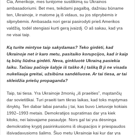
Čia, Amerikoje, mes turėjome susitikimą su Ukrainos
ambasadoriumi. Bet mes, teikdami pagalbą, dažniau būname
ten, Ukrainoje, ir matome ją iš vidaus, su jos stiprybėmis ir
silpnybė­mis. Ambasada nori gerai pasirodyti prieš Amerikos
valdžią, todėl stengiasi kurti gerą įvaizdį. O aš sakau, kad yra
ne visai taip.
Ką turite mintyse taip sakydamas? Teko girdėti, kad
Ukrainoje net ir karo metu, pasitaiko korupcijos, kad ir kaip
tą būtų liūdna girdėti. Neva, ginkluotė Ukrainą pasiekia
laiku. Tačiau pačioje šalyje iš taško A į tašką B ji ne visada
nukeliauja greitai, užsibūna sandėliuose. Ar tai tiesa, ar tai
skleidžia priešų pro­paganda?
Taip, tai tiesa. Yra Ukrainoje žmonių „iš praeities”, mąstančių
dar sovie­tiškai. Turi praeiti tam tikras laikas, kad toks mąstymas
išnyktų. Ten dabar labai panašu į tai, kas buvo Lietuvoje kokiais
1992–1993 metais. Demokratijos supratimas dar yra kiek
kitoks, nei lais­vajame pasaulyje. Nors gal tai yra dėsninga
demokratinę kryptį pasirinkusioms iš okupacijos ir priespaudos
išsivadavusioms šalims. Šiuo metu Uk­rainoje kai kur dar yra