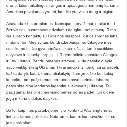
dronų, kitos reikalingos įrangos ir apsaugos priemonių kariams.
Amerikos privalumas yra tai, kad čia yra visko daug ir pigiau.
Atsiranda kitos problemos: licencijos, pervežimai, muitai ir t. t.
Bet vis tiek, susumavus privalumų daugiau, nei minusų. Rima
čia surado kontaktų su Ukrainos diaspora, kurios žmonės labai
rimtai dirba. Mes su jais bendra­darbiaujame. Čikagoje mes
susitikome su čia gyvenančiais ukrainiečiais, ta­me susitikime
dalyvavo ir lietuvių: tarp jų – LR generalinio konsulato Čikagoje
ir JAV Lietuvių Bendruomenės atstovai, kurie pasakojo apie
savo veiklą, skirtą Ukrainai. Tikrai jaučiasi žmonių noras padėti,
kažką daryti, kad Ukraina atsilaikytų. Tam jie ieško bet kokių
kontaktų: per pažįstamus perduoda savo surinktą labdarą,
patys skraidina labdaros lagaminus lėktuvais į Ukrainą. Tai
pažįs­tama: tas pilietinės visuomenės noras padėti turi didelę
jėgą ir kuria didelius dalykus.
Be to, kaip mes pastebėjome, yra kontaktų Washingtone su
lietuvių kilmės politikais. Nutarėme, kad reikia nuvažiuoti ir su
jais pasikalbėti.