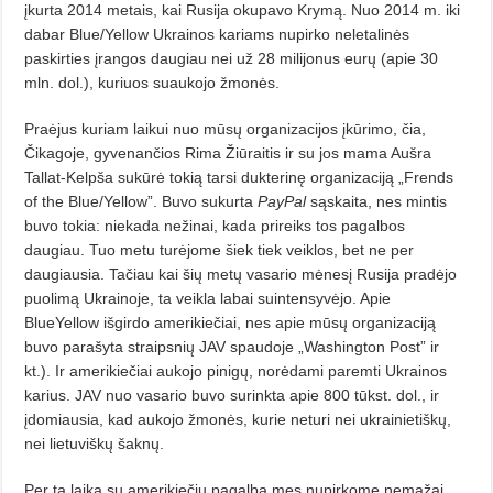
įkurta 2014 metais, kai Rusija okupavo Krymą. Nuo 2014 m. iki
dabar Blue/Yellow Ukrainos kariams nupirko neletalinės
paskirties įrangos daugiau nei už 28 milijonus eurų (apie 30
mln. dol.), kuriuos suaukojo žmonės.
Praėjus kuriam laikui nuo mūsų organizacijos įkūrimo, čia,
Čikagoje, gyvenančios Rima Žiūraitis ir su jos ma­ma Aušra
Tallat-Kelpša sukūrė tokią tarsi dukterinę organizaciją „Frends
of the Blue/Yellow”. Buvo sukurta
PayPal
sąskaita, nes mintis
buvo tokia: niekada nežinai, kada prireiks tos pagalbos
daugiau. Tuo metu turėjome šiek tiek veiklos, bet ne per
daugiausia. Tačiau kai šių metų vasario mėnesį Rusija pradėjo
puolimą Ukrainoje, ta veikla labai suintensyvėjo. Apie
BlueYellow išgirdo amerikiečiai, nes apie mūsų organiza­ciją
buvo parašyta straipsnių JAV spaudoje „Washington Post” ir
kt.). Ir amerikie­čiai aukojo pinigų, norėdami paremti Ukrainos
karius. JAV nuo vasario buvo surinkta apie 800 tūkst. dol., ir
įdomiausia, kad aukojo žmonės, kurie neturi nei ukrainietiškų,
nei lie­tuviškų šaknų.
Per tą laiką su amerikiečių pagalba mes nupirkome nemažai