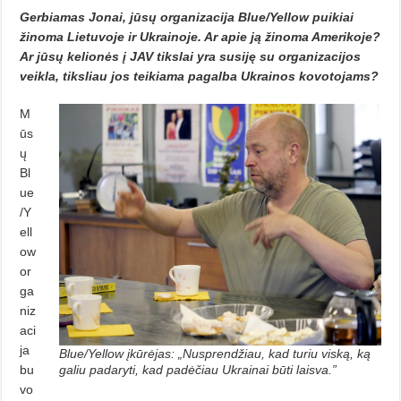
Gerbiamas Jonai, jūsų organizacija Blue/Yellow puikiai
žinoma Lietuvoje ir Ukrainoje. Ar apie ją žinoma Amerikoje?
Ar jūsų kelionės į JAV tikslai yra susiję su organizacijos
veikla, tiksliau jos teikiama pagalba Ukrainos kovotojams?
M
ūs
ų
Bl
ue
/Y
ell
ow
or
ga
niz
aci
ja
Blue/Yellow įkūrėjas: „Nusprendžiau, kad turiu viską, ką
bu
galiu padaryti, kad padėčiau Ukrainai būti laisva.”
vo