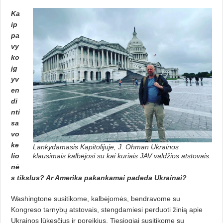
Ka
ip
pa
vy
ko
įg
yv
en
di
nti
sa
vo
ke
Lankydamasis Kapitolijuje, J. Ohman Ukrainos
lio
klausimais kalbėjosi su kai kuriais JAV valdžios atstovais.
nė
s tikslus? Ar Amerika pakan­­kamai padeda Ukrainai?
Washingtone susitikome, kalbėjomės, bendravome su
Kongreso tarnybų atstovais, stengdamiesi perduoti žinią apie
Ukrainos lūkesčius ir poreikius. Tiesiogiai susitikome su