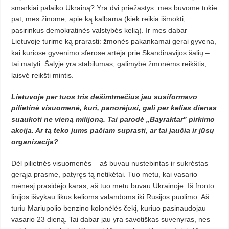
smarkiai palaiko Ukrainą? Yra dvi priežastys: mes buvome tokie
pat, mes žinome, apie ką kalbama (kiek reikia išmokti,
pasirinkus demokratinės valstybės kelią). Ir mes dabar
Lietuvoje turime ką prarasti: žmonės pakankamai gerai gyvena,
kai kuriose gyvenimo sferose artėja prie Skandinavijos šalių –
tai matyti. Šalyje yra stabilumas, galimybė žmonėms reikštis,
laisvė reikšti mintis.
Lietuvoje per tuos tris dešimtmečius jau susiformavo
pilietinė visuome­nė, kuri, panorėjusi, gali per kelias dienas
suaukoti ne vieną milijoną. Tai parodė „Bayraktar” pirkimo
akcija. Ar tą teko jums pačiam suprasti, ar tai jaučia ir jūsų
organizacija?
Dėl pilietnės visuomenės – aš buvau nustebintas ir sukrėstas
gerąja prasme, patyręs tą netikėtai. Tuo metu, kai vasario
mėnesį prasidėjo karas, aš tuo metu buvau Ukrainoje. Iš fronto
linijos išvykau likus kelioms valandoms iki Rusijos puolimo. Aš
turiu Mariupolio benzino kolonėlės čekį, kuriuo pasinaudojau
vasario 23 dieną. Tai dabar jau yra savotiškas suvenyras, nes