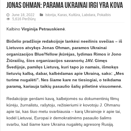
Jonas Ohman: parama Ukrainai irgi yra kova
June 18, 2022
Istorija
,
Karas
,
Kultūra
,
Labdara
,
Pokalbis
5,616 Peržiūrų
Kalbino
Virginija Petrauskienė
.
Birželio pradžioje redakcijoje lankėsi neeilinis svečias – iš
Lietuvos atvykęs Jonas Ohman, paramos Ukrainai
organizacijos Blue/Yellow įkūrėjas, lydimas Rimos ir Jono
Žiūraičių, šios organizacijos savanorių JAV. Gimęs
Švedijoje, pamilęs Lietuvą, kuri tapo jo namais, išmokęs
lietuvių kalbą, dabar, kalbėdamas apie Ukrainą, sako: „Mes
turime nugalėti”. Nes šiame kare ne tiesiogiai, o teikdama
paramą, kariauja taikių pasaulio šalių pilietinė visuomenė.
Redakcijoje gerdami kavą, kalbėjomės su dokumentinių filmų
kūrėju, žurnalistu, rašytoju, režisieriumi ir kovotoju J. Ohmanu
apie tai, kas šiuo metu svarbiausia – karą Ukrainoje ir apie tai,
kodėl Lietuvai, Europai ir demokratinėms pasaulio šalims
svarbu, kad šiame kare Ukraina nugalėtų agresorę Rusiją.