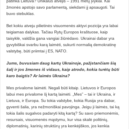
patinka Lietuva? Unikalus atvejis – 1991 metų įvykiai. Kai
žmonės apstojo savo parlamentą, siekdami jį apsaugoti. Tai
buvo stebuklas.
Bet kokiu atveju pilietinės visuomenės aktyvi pozicija yra labai
teigia­mas dalykas. Tačiau Rytų Europos kraštuose, kaip
taisyklė, valdžia gana vangiai žiūrėdavo. Ukrainai dabar yra
gyvybiškai svarbu karą laimėti, sukurti normalią demokratinę
valstybę, būti priimtai į ES, NATO.
Jums, buvusiam daug kartų Ukrainoje, pažįstančiam šią
šalį ir jos žmones iš vidaus, kaip atrodo, kokia turėtų būti
karo baigtis? Ar laimės Ukraina?
Mes privalome laimėti. Negali būti kitaip. Lietuvos ir Europos
labui mes privalome šį kartą laimėti. „Mes” – tai ir Ukraina, ir
Lietuva, ir Europa. Su tokia valstybe, kokia Rusija yra dabar,
gyventi šalia, yra nežmoniškai pavojinga. Jeigu ji laimės, tai ką
tokia šalis sugal­vos padaryti kitą kartą? Su savo priemonėmis,
resursais, visuomenės mąstymu, kur visa skalė politinių,
diplomatinių, karinių struktūrų yra kenkė­jiškos, jos kenkia