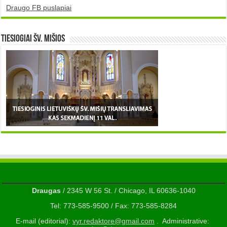
Draugo FB puslapiai
TIESIOGIAI šv. MIŠIOS
Draugas
/ 2345 W 56 St. / Chicago, IL 60636-1040
Tel: 773-585-9500 / Fax: 773-585-8284
E-mail (editorial):
vyr.redaktore@gmail.com
. Administrative: