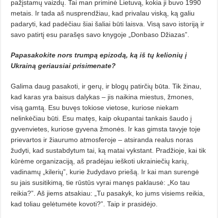
pažįstamų vaizdų. Tai man priminė Lietuvą, kokia ji buvo 1990
metais. Ir tada aš nusprendžiau, kad privalau viską, ką galiu
padaryti, kad padėčiau šiai šaliai būti laisva. Visą savo istoriją ir
savo patirtį esu parašęs savo knygoje „Donbaso Džiazas”.
Papasakokite nors trumpą epizodą, ką iš tų kelionių į
Ukrainą geriausiai prisimenate?
Galima daug pasakoti, ir gerų, ir blogų patirčių būta. Tik žinau,
kad karas yra baisus dalykas – jis naikina mies­tus, žmones,
visą gamtą. Esu buvęs tokiose vietose, kuriose niekam
nelinkėčiau būti. Esu matęs, kaip okupantai tankais šaudo į
gyvenvietes, kuriose gyvena žmonės. Ir kas gimsta tavyje toje
prievartos ir žiaurumo atmosferoje – atsiranda realus noras
žudyti, kad sustabdytum tai, ką matai vykstant. Pradžioje, kai tik
kūrėme organizaciją, aš pradėjau ieškoti ukrainiečių karių,
vadinamų „kilerių”, kurie žudydavo priešą. Ir kai man surengė
su jais susitikimą, tie rūstūs vyrai manęs paklausė: „Ko tau
reikia?”. Aš jiems atsakiau: „Tu pasakyk, ko jums visiems reikia,
kad toliau gelėtumėte kovoti?”. Taip ir prasidėjo.