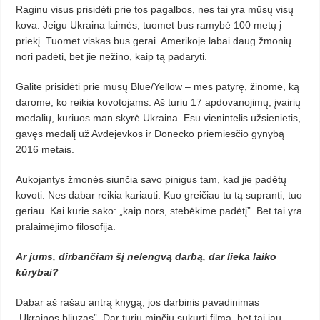
Raginu visus prisidėti prie tos pagalbos, nes tai yra mūsų visų
kova. Jeigu Ukraina laimės, tuomet bus ramybė 100 metų į
priekį. Tuomet viskas bus gerai. Amerikoje labai daug žmonių
nori padėti, bet jie nežino, kaip tą pada­ryti.
Galite prisidėti prie mūsų Blue/Yellow – mes patyrę, žinome, ką
darome, ko reikia kovotojams. Aš turiu 17 apdovanojimų, įvairių
medalių, kuriuos man skyrė Ukraina. Esu vienintelis užsienietis,
gavęs medalį už Avdejevkos ir Donecko priemiesčio gyny­bą
2016 metais.
Aukojantys žmonės siunčia savo pinigus tam, kad jie padėtų
kovoti. Nes dabar reikia kariauti. Kuo greičiau tu tą supranti, tuo
geriau. Kai kurie sako: „kaip nors, stebėkime padėtį”. Bet tai yra
pralaimėjimo filosofija.
Ar jums, dirbančiam šį nelengvą darbą, dar lieka laiko
kūrybai?
Dabar aš rašau antrą knygą, jos darbinis pavadinimas
„Ukrainos bliuzas”. Dar turiu minčių sukurti filmą, bet tai jau