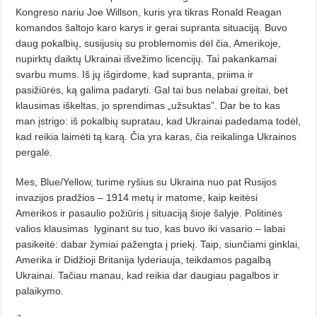
Kongreso nariu Joe Willson, kuris yra tikras Ronald Reagan
komandos šaltojo karo karys ir gerai supranta situaciją. Buvo
daug pokalbių, susijusių su problemomis dėl čia, Amerikoje,
nupirktų daiktų Ukrai­nai išvežimo licencijų. Tai pakankamai
svarbu mums. Iš jų išgirdome, kad supranta, priima ir
pasižiūrės, ką galima padaryti. Gal tai bus nelabai greitai, bet
klausimas iškeltas, jo sprendimas „užsuktas”. Dar be to kas
man įstrigo: iš pokalbių supratau, kad Ukrainai padedama todėl,
kad reikia laimėti tą karą. Čia yra karas, čia reikalinga Ukrainos
pergalė.
Mes, Blue/Yellow, turime ryšius su Ukraina nuo pat Rusijos
invazijos pradžios – 1914 metų ir matome, kaip keitėsi
Amerikos ir pasaulio požiūris į situa­ciją šioje šalyje. Politinės
valios klausimas
lyginant su tuo, kas buvo iki vasario – labai
pasikeitė: dabar žymiai pažengta į priekį. Taip, siunčiami ginklai,
Amerika ir Didžioji Britanija lyderiauja, teikdamos pagalbą
Ukrainai. Tačiau manau, kad reikia dar dau­giau pagalbos ir
palaikymo.