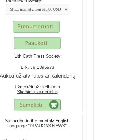
Parinkite laikotarpi
Lith Cath Press Society
EIN: 36-1395573
Aukoti už atvirutes ar kalendorių
.
Užmokėti už skelbimus
Skelbimų kainoraštis
.
Subscribe to the monthly English
language
"DRAUGAS NEWS"