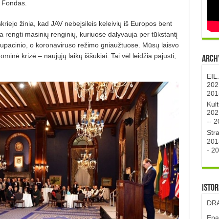
ų Fondas.
kriejo žinia, kad JAV ne­be­įsileis keleivių iš Europos bent
a rengti masinių renginių, kuriuo­se dalyvauja per tūkstantį
upaci­nio, o koronaviruso režimo gniaužtuose. Mūsų laisvo
minė krizė – naujųjų laikų iššūkiai. Tai vėl leidžia pajusti,
Archy
EIL
202
201
Kul
202
--
2
Str
201
-
20
Istor
DRA
Epa