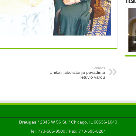
TIESI
Sekantis
Unikali laboratorija pavadinta
lietuvio vardu
Draugas
/ 2345 W 56 St. / Chicago, IL 60636-1040
Tel: 773-585-9500 / Fax: 773-585-8284