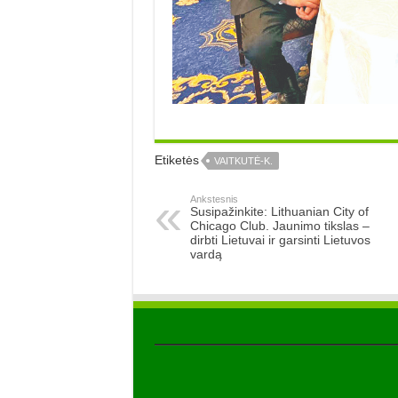
Etiketės
VAITKUTĖ-K.
Ankstesnis
Susipažinkite: Lithuanian City of
Chicago Club. Jaunimo tikslas –
dirbti Lietuvai ir garsinti Lietuvos
vardą