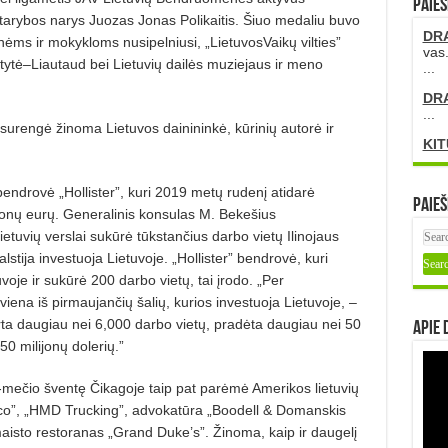
PAIEŠ
 tarybos narys Juozas Jonas Polikaitis. Šiuo medaliu buvo
DR
nėms ir mokykloms nusipelniusi, „LietuvosVaikų vilties”
vas.
­tytė–Liautaud bei Lietuvių dailės muziejaus ir meno
...
DR
...
surengė žinoma Lietuvos dainininkė, kūrinių autorė ir
KIT
endrovė „Hollister”, kuri 2019 metų rudenį atidarė
Paieš
onų eurų. Generalinis konsulas M. Bek­e­šius
tuvių verslai sukūrė tūkstančius darbo vietų Ilinojaus
valstija investuoja Lietuvoje. „Hollis­ter” bendrovė, kuri
oje ir sukū­rė 200 darbo vietų, tai įrodo. „Per
ena iš pirmaujančių šalių, kurios investuoja Lietuvoje, –
rta daugiau nei 6,000 darbo vietų, pradėta daugiau nei 50
Apie 
50 milijonų dolerių.”
-mečio šventę Čikagoje taip pat parėmė Amerikos lietuvių
co”, „HMD Trucking”, advokatūra „Boo­dell & Domanskis
aisto res­to­ranas „Grand Duke’s”. Žinoma, kaip ir daugelį