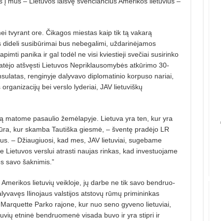
nos į mus – Lietuvos laisvę šven­čiančius Amerikos lietuvius –
i tvyrant ore. Čikagos miestas kaip tik tą vakarą
dideli susibū­rimai bus nebegalimi, uždarinėjamos
pimti panika ir gal todėl ne visi kviestieji svečiai susirinko
 atėjo atšvęsti Lietuvos Nepriklausomybės atkūrimo 30-
ulatas, renginyje da­lyvavo diplomatinio korpuso nariai,
s organizacijų bei verslo lyderiai, JAV lietuviškų
ą matome pasaulio žemėla­pyje. Lietuva yra ten, kur yra
ul­tūra, kur skamba Tautiška giesmė, – šventę pradėjo LR
us. – Džiaugiuosi, kad mes, JAV lietuviai, sugebame
me Lietuvos verslui atrasti naujas rinkas, kad investuojame
ės savo šaknimis.”
r Amerikos lietuvių veikloje, jų darbe ne tik savo bendruo­
­lyvavęs Ilinojaus valstijos atstovų rū­mų primininkas
arquette Par­ko rajone, kur nuo seno gyveno lietuviai,
uvių etninė bendruomenė visa­da buvo ir yra stipri ir