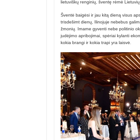
lietuviškų renginių, šventę rėmė Lietuvi
Šventė baigėsi ir jau kitą dieną visus aps
trisdešimt dienų, Ilinojuje nebebus galim
žmonių. Imame gyventi nebe politinio ok
judėjimo apribojimai, spėriai kylanti ekono
kokia brangi ir kokia trapi yra laisvė.