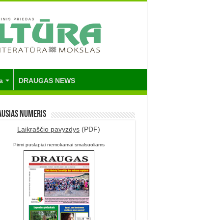
a
DRAUGAS NEWS
ausias numeris
Laikraščio pavyzdys
(PDF)
Pirmi puslapiai nemokamai smalsuoliams