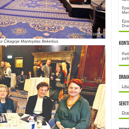
Epa
Mena
Epa
Dra
las Čikagoje Mantvydas Bekešius.
Kont
Rašt
paš
DRAUG
Lit
Sekit
Dra