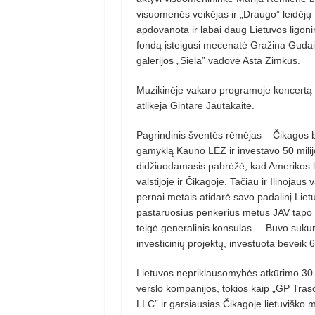
visuomenės veikėjas ir „Draugo” leidėjų
apdovanota ir labai daug Lietuvos ligoni
fon­dą įsteigusi mecenatė Gražina Gu­dai
galerijos „Siela” vadovė Asta Zimkus.
Muzikinėje vakaro programoje kon­certą 
atlikėja Gintarė Jautakaitė.
Pagrindinis šventės rėmėjas – Čikagos b
gamyklą Kauno LEZ ir investavo 50 milij
didžiuodamasis pabrėžė, kad Amerikos lie
valstijoje ir Čikagoje. Tačiau ir Ilinojaus 
pernai metais atidarė savo padalinį Lietuv
pastaruosius penkerius metus JAV tapo vi
teigė generalinis konsulas. – Buvo suku
investicinių projektų, in­vestuota beveik 6
Lietuvos nepriklausomybės at­kū­rimo 30
verslo kompanijos, tokios kaip „GP Tras
LLC” ir garsiausias Čikagoje lietuviško m