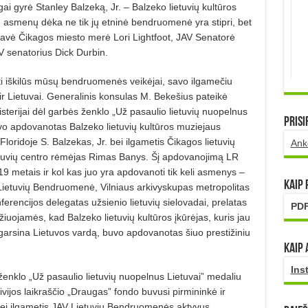
gai gyrė Stanley Balzeką, Jr. – Balzeko lietuvių kultūros
 asmenų dėka ne tik jų etninė bendruomenė yra stipri, bet
rdavė Čikagos miesto merė Lori Lightfoot, JAV Senatorė
V senatorius Dick Durbin.
 iškilūs mūsų bendruomenės veikėjai, savo ilgamečiu
r Lie­tuvai. Generalinis konsulas M. Beke­šius pateikė
sterijai dėl garbės ženklo „Už pasaulio lietuvių nuopelnus
Prisi
o apdovanotas Balzeko lie­tuvių kultūros muziejaus
lori­doje S. Balzekas, Jr. bei ilgametis Čikagos lietuvių
Ank
uvių centro rė­mėjas Rimas Banys. Šį apdovanojimą LR
019 metais ir kol kas juo yra apdovanoti tik keli asmenys –
Kaip
Lietuvių Bendruomenė, Vilniaus arkivyskupas metropolitas
erencijos delegatas užsienio lietuvių sielovadai, prelatas
PDF
uojamės, kad Balzeko lietuvių kultūros įkūrėjas, kuris jau
arsina Lietuvos vardą, buvo apdovanotas šiuo presti­žiniu
Kaip 
Ins
ženklo „Už pasaulio lietuvių nuopelnus Lietuvai” medaliu
­vijos laikraščio „Draugas” fondo bu­vusi pirmininkė ir
bei ilgametis JAV Lietuvių Bendruomenės aktyvus