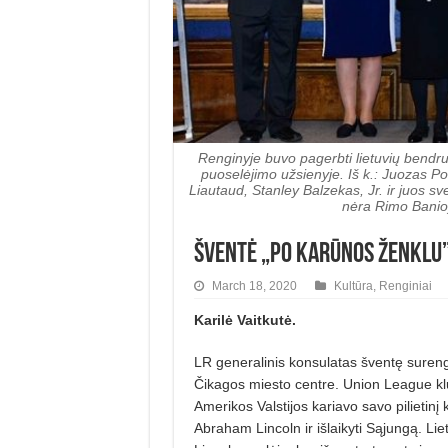
Renginyje buvo pagerbti lietuvių bendru
puoselėjimo užsienyje. Iš k.: Juozas Po
Liautaud, Stanley Balzekas, Jr. ir juos 
nėra Rimo Banio)
Šventė „po karūnos ženklu
March 18, 2020
Kultūra
,
Renginiai
Karilė Vaitkutė.
LR generalinis konsulatas šventę sureng
Čikagos miesto centre. Union League klu
Amerikos Valstijos ka­riavo savo pilietinį 
Abraham Lincoln ir išlaikyti Są­jungą. L