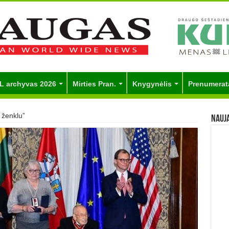
L archyvas 2026
Mirties Pran.
Knygynėlis
Prenumerat
 ženklu”
Nauj