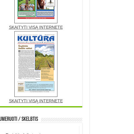
SKAITYTI VISĄ INTERNETE
SKAITYTI VISĄ INTERNETE
meruoti / Skelbtis