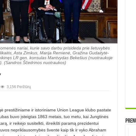
omenės nariai, kurie savo darbu prisideda prie lietuvybės
likaitis, Asta Zimkus, Marija Remienė, Gražina Gudaitytė-
sveikinęs LR gen. konsulas Mantvydas Bekešius (nuotraukoje
. (Sandros Ščedrinos nuotraukos)
”
3,156 Peržiūrų
ė prestižiniame ir istoriniame Union League klubo pastate
bas buvo įsteigtas 1863 metais, tuo metu, kai Jungtinės
Prenu
karą, ir reikėjo susitelkti, išreikšti paramą prezidentui
ietuvos nepriklausomybės šventė kaip tik ir vyko Abraham