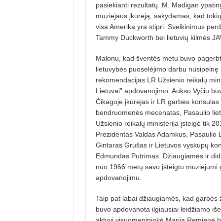
pasiekian­ti rezultatų. M. Madigan ypatin
muziejaus įkūrėją, sakydamas, kad tokių
visa Amerika yra stipri. Sveikinimus pe
Tammy Duckworth bei lietuvių kil­mės JA
Malonu, kad šventės metu buvo pagerbti
lietuvybės puoselėjimo darbu nusipelnę i
rekomendacijas LR Už­sienio reikalų mini
Lietuvai” apdovanojimo. Aukso Vyčiu buv
Čikagoje įkūrėjas ir LR garbės konsulas F
bendruomenės mecenatas, Pasaulio liet
Užsienio reikalų ministerija įsteigė tik 2
Prezidentas Valdas Adamkus, Pasau­lio 
Gintaras Grušas ir Lietuvos vyskupų konf
Edmundas Putri­mas. Džiaugiamės ir didži
nuo 1966 metų savo įsteigtu muziejumi g
apdovanojimu.
Taip pat labai džiaugiamės, kad garbės 
buvo apdovanota ilgiausiai leidžiamo išei
aktyvi visuome­ni­ninkė Marija Remienė 