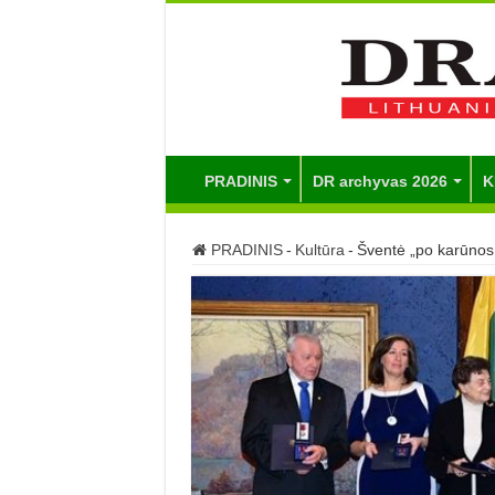
PRADINIS
DR archyvas 2026
K
PRADINIS
-
Kultūra
-
Šventė „po karūnos