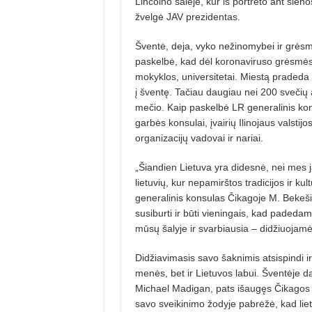
Lin­colno salėje, kur iš portreto ant sie­
žvelgė JAV prezidentas.
Šventė, deja, vyko nežinomybei ir grėsme
paskelbė, kad dėl koronaviruso grėsmės 
mokyklos, universitetai. Miestą pra­deda a
į šventę. Tačiau daugiau nei 200 svečių
mečio. Kaip paskelbė LR generalinis kons
garbės konsulai, įvairių Ilinojaus valstijo
organizacijų vado­vai ir nariai.
„Šiandien Lietuva yra didesnė, nei mes j
lietuvių, kur nepamirštos tradicijos ir k
generalinis konsulas Čikagoje M. Bekeši
susiburti ir būti vienin­gais, kad padeda
mūsų šalyje ir svarbiausia – didžiuojam
Didžiavimasis savo šaknimis at­sispindi i
me­nės, bet ir Lietuvos labui. Šventėje da
Michael Madigan, pats išaugęs Čikagos M
savo sveikinimo žodyje pabrėžė, kad liet