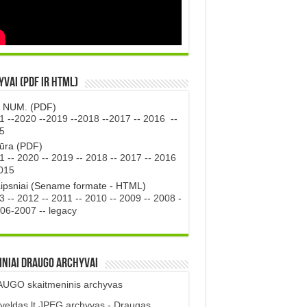
vai (PDF ir HTML)
. NUM. (PDF)
1
--
2020
--
2019
--
2018
--
2017
--
2016
--
5
tūra (PDF)
1
--
2020
--
2019
--
2018
--
2017
--
2016
015
aipsniai (Sename formate - HTML)
3
--
2012
--
2011
--
2010
--
2009
--
2008
-
06-2007
--
legacy
iniai DRAUGO Archyvai
UGO skaitmeninis archyvas
veldas.lt JPEG archyvas - Draugas