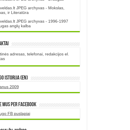
veldas.lt JPEG archyvas - Mokslas,
s, ir Literatūra
veldas.lt JPEG archyvas - 1996-1997
ugas anglų kalba
aktai
inės adresas, telefonai, redakcijos el.
tas
O istorija (EN)
uanus 2009
e mus per Facebook
ugo FB puslapiai