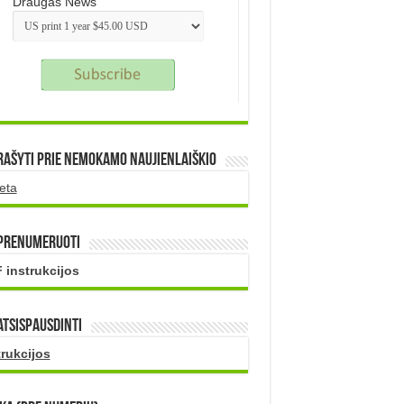
Draugas News
rašyti prie nemokamo naujienlaiškio
eta
 prenumeruoti
 instrukcijos
atsispausdinti
trukcijos