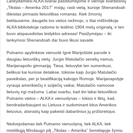
Lankydamiesi ALKA svariai pasistūmėjome ir vienoje svarbesnių
„Tikslas – Amerika 2017” misijų: rasti vietą, kurioje Shenandoah
išleistas pirmasis lietuviškas romanas. Kiek žmonių
beklausėme, daugelis tos vietos nežinojo, o štai milžiniškoje
ALKA bibliotekoje radome to leidinio 1904 metų originalą, ir ten
buvo atspausdintas leidyklos adresas! Pasižymėjau – iki
lankymosi Shenandoah dar buvo likusi savaitė.
Putnamo apylinkėse vienuolė Ignė Marijošiūtė parodė ir
daugiau lietuviškų vietų: Jurgio Matulaičio senelių namus,
Marijanapolio gimnaziją. Tiesa, lietuvybė ten sumenkusi,
belikusi kai kuriose detalėse, tokiose kaip Jurgio Matulaičio
paveikslas, per jo beatifikaciją kabojęs Romoje. Marijanapolyje
vyrauja amerikiečių ir azijiečių vaikai, Matulaičio namuose
lietuvių irgi mažuma. Labai svarbu, kad dvi labai lietuviškos
Putnamo vietos – ALKA ir vienuolynas – tokios ir liktų, kad,
bendradarbiaujant su Lietuva ir sudominant kitus Amerikos
lietuvius, atsirastų kaip pakeisti dabartinius jų prižiūrėtojus.
Nedvejodamas tiek Putnamo vienuolyną, tiek ALKA, tiek
mistiškąją Mindaugo pilį „Tikslas – Amerika” žemėlapyje žymiu