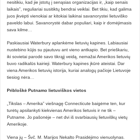
nesitikiu, kad jie įstotų į senąsias organizacijas ir, „kaip senais
laikais”, reguliariai susitiktų bendrai veiklai. Bet tikiu, kad galima
juos įkvėpti vienokiai ar kitokiai laikinai savanorystei lietuviško
paveldo labui. Savanorystė dabar populiari, kaip ir domėjimasis
sava kilme…
Paskiausiai Waterbury aplankėme lietuvių kapines. Labiausiai
nustebino kūjis su pjautuvu ant vieno antkapio. Bet prieškariu,
iki sovietai parodė savo tikrąjį veidą, nemažai Amerikos lietuvių
buvo radikalūs kairieji. Waterbury kapines įkūrė ateistai. Dar
viena Amerikos lietuvių istorija, kuriai analogų pačioje Lietuvoje
tiesiog nėra…
Pribloškė Putnamo lietuviškos vietos
„Tikslas – Amerika” viešnagę Connecticute baigėme ten, kur
turėtų apsilankyti kiekvienas Amerikos lietuvis ir ne tik –
Putname. Jo pašonėje – net dvi iš svarbiausių lietuviškų vietų
Amerikoje.
Viena jų – Švč. M. Marijos Nekalto Prasidėjimo vienuolynas.