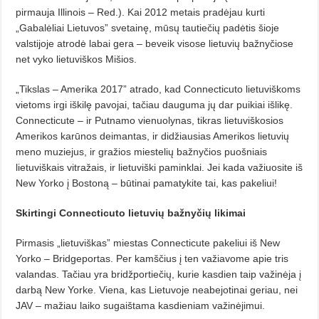
pirmauja Illinois – Red.). Kai 2012 metais pradėjau kurti
„Gabalėliai Lietuvos” svetainę, mūsų tautiečių padėtis šioje
valstijoje atrodė labai gera – beveik visose lietuvių bažnyčiose
net vyko lietuviškos Mišios.
„Tikslas – Amerika 2017” atrado, kad Connecticuto lietuviškoms
vietoms irgi iškilę pavojai, tačiau dauguma jų dar puikiai išlikę.
Connecticute – ir Putnamo vienuolynas, tikras lietuviškosios
Amerikos karūnos deimantas, ir didžiausias Amerikos lietuvių
meno muziejus, ir gražios miestelių bažnyčios puošniais
lietuviškais vitražais, ir lietuviški paminklai. Jei kada važiuosite iš
New Yorko į Bostoną – būtinai pamatykite tai, kas pakeliui!
Skirtingi Connecticuto lietuvių
bažnyčių likimai
Pirmasis „lietuviškas” miestas Connecticute pakeliui iš New
Yorko – Bridgeportas. Per kamščius į ten važiavome apie tris
valandas. Tačiau yra bridžportiečių, kurie kasdien taip važinėja į
darbą New Yorke. Viena, kas Lietuvoje neabejotinai geriau, nei
JAV – mažiau laiko sugaištama kasdieniam važinėjimui.