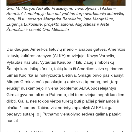
Švč. M. Marijos Nekalto Prasidėjimo vienuolynas „Tikslas –
Amerika” žemėlapyje bus pažymėtas tarp svarbiausių lietuviškų
vietų. Iš k.: seserys Margarita Bareikaitė, Ignė Marijošiūtė,
Eugenija Lukošiūtė, projekto autoriai Augustinas ir Aistė
Žemaičiai ir seselė Ona Mikailaitė.
Dar daugiau Amerikos lietuvių meno – anapus gatvės, Amerikos
lietuvių kultūros archyvo (ALKA) muziejuje. Kazys Varnelis,
Vytautas Kasiulis, Vytautas Kašuba ir kiti. Daug simboliškų
Šaltojo karo laikų kūrinių, tokių kaip iš Amerikos laivo spiriamas
Simas Kudirka ar nukryžiuota Lietuva. Smagu buvo pasiklausyti
Mirgos Girniuvienės pasakojimų apie visą tą meną, bet „tarp
eilučių” nuskambėjo ir viena problema: ALKA puoselėjantys
Girniai gyvena toli nuo Putnamo, dėl to muziejus negali kasdien
dirbti. Gaila, nes tokios vietos turėtų būti plačiai prieinamos ir
plačiai žinomos. Tačiau visi norintys aplankyti ALKA tai gali
padaryti sutarę, o į Putnamo vienuolyno erdves galima patekti
nuolat.