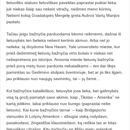
lietuviško statuso lietuviškas paveldas paprastai puikiai lieka:
juk niekas šiaip sau nekeis vitražų, neišmes meno kūrinių.
Nebent kokią Gvadalupės Mergelę greta Aušros Vartų Marijos
pastato.
Tačiau jeigu bažnyčia parduodama kitoms reikmėms, dažnai iš
lietuvybės ten belieka nebent kertinis akmuo. Arba net jo
nelieka: tą išvydome New Haven, Yale universiteto mieste, kur
prieš dešimtmetį lietuvių bažnyčia virto butais ir niekas net
nebeprimena jos istorijos. Ansonia mieste lietuvių bažnyčia
prieš porą metų buvo parduota nekatalikams – ten dar likęs
paminklas su Gedimino stulpais šventoriuje, bet ar jis liks ilgam,
jau priklauso nuo naujųjų savininkų, tai – jų žemė…
Kol bažnyčios katalikiškos, lietuvybė jose lieka, bet galimybės
visą tą grožį pamatyti savo akimis, kaip „Tikslas – Amerika” ne
kartą įsitikino, labai priklauso nuo kunigo (paprastai nebe
lietuvio). Kai kurie bažnyčios tarnai
– kaip Bridgeporto
vienuolės iš Lotynų Amerikos – džiugiai viską rodydavo,
pasakodavo, žingeidžiai klausinėdavo, ką reiškia tas ar kitas
lietuviškas užrašas. Kitų bažnyčių ne Mišių metu aplankyti