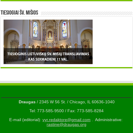
TIESIOGIAI šv. MIŠIOS
Draugas
/ 2345 W 56 St. / Chicago, IL 60636-1040
Tel: 773-585-9500 / Fax: 773-585-8284
E-mail (editorial):
vyr.redaktore@gmail.com
. Administrative:
rastine@draugas.org