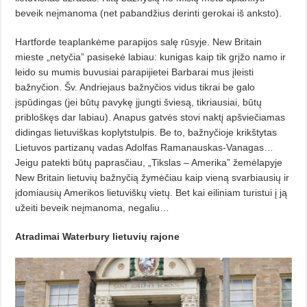
beveik neįmanoma (net pabandžius derinti gerokai iš anksto).
Hartforde teaplankėme parapijos salę rūsyje. New Britain
mieste „netyčia” pasisekė labiau: kunigas kaip tik grįžo namo ir
leido su mumis buvusiai parapijietei Barbarai mus įleisti
bažnyčion. Šv. Andriejaus bažnyčios vidus tikrai be galo
įspūdingas (jei būtų pavykę įjungti šviesą, tikriausiai, būtų
pribloškęs dar labiau). Anapus gatvės stovi naktį apšviečiamas
didingas lietuviškas koplytstulpis. Be to, bažnyčioje krikštytas
Lietuvos partizanų vadas Adolfas Ramanauskas-Vanagas…
Jeigu patekti būtų paprasčiau, „Tikslas – Amerika” žemėlapyje
New Britain lietuvių bažnyčią žymėčiau kaip vieną svarbiausių ir
įdomiausių Amerikos lietuviškų vietų. Bet kai eiliniam turistui į ją
užeiti beveik neįmanoma, negaliu…
Atradimai Waterbury lietuvių rajone