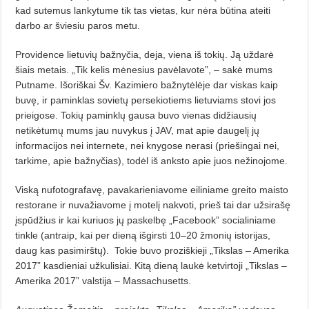
kad sutemus lankytume tik tas vietas, kur nėra būtina ateiti
darbo ar šviesiu paros metu.
Providence lietuvių bažnyčia, deja, viena iš tokių. Ją uždarė
šiais metais. „Tik kelis mėnesius pavėlavote”, – sakė mums
Putname. Išoriškai Šv. Kazimiero bažnytėlėje dar viskas kaip
buvę, ir paminklas sovietų persekiotiems lietuviams stovi jos
prieigose. Tokių paminklų gausa buvo vienas didžiausių
netikėtumų mums jau nuvykus į JAV, mat apie daugelį jų
informacijos nei internete, nei knygose nerasi (priešingai nei,
tarkime, apie bažnyčias), todėl iš anksto apie juos nežinojome.
Viską nufotografavę, pavakarieniavome eiliniame greito maisto
restorane ir nuvažiavome į motelį nakvoti, prieš tai dar užsirašę
įspūdžius ir kai kuriuos jų paskelbę „Facebook” socialiniame
tinkle (antraip, kai per dieną išgirsti 10–20 žmonių istorijas,
daug kas pasimirštų).
Tokie buvo proziškieji „Tikslas – Amerika
2017” kasdieniai užkulisiai. Kitą dieną laukė ketvirtoji „Tikslas –
Amerika 2017” valstija – Massachusetts.