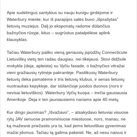
Apie sudėtingus santykius su nauju kunigu girdėjome ir
Waterbury mieste, kur iš parapijos salės buvo „išprašytas”
lietuvių muziejus. Dalį jo eksponatų radome dūlančius
bažnyčios rūsyje, kitus – sugrūstus patalpėlėse aplink
klausyklas.
Tačiau Waterbury paliko vieną geriausių įspūdžių Connecticute.
Lietuviškų vietų ten radau daugiau, nei tikėjausi. Stovi didžiulė
mokykla (deja, apleista) su Vyčiu fasade, o bažnyčios vitražai
vieni gražiausių rytinėje pakrantėje. Pasitikusių Waterbury
lietuvių dėka pamatėme ir tris lietuvių klubus, ir senas lietuvių
nuotraukas kepykloje, dar siūlančioje juodos duonos (nors ir
nevisai lietuviškos). Waterbury Vyčių kuopa – trečia gausiausia
Amerikoje. Deja ir ten jauniausiems nariams apie 40 metų.
Kur dingo jaunimas? „Išvažiavo”, – atsakydavo lietuviai visuose
rytų JAV senuose pramoniniuose miestuose, nors, manau, ne
ką mažesnė priežastis yra ta, kad jiems lietuviškas gyvenimas
mažai įdomus. Tačiau tą galima pakeisti. Ne, aš nesu naivus ir