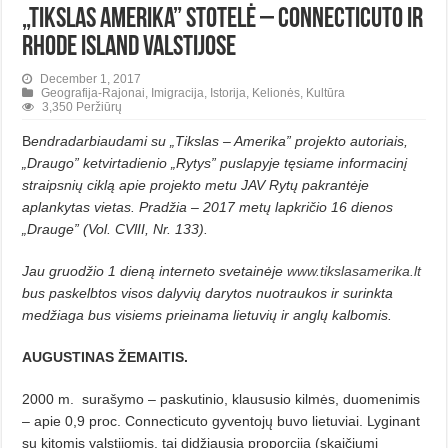
„Tikslas Amerika” stotelė – Connecticuto ir
Rhode Island valstijose
December 1, 2017
Geografija-Rajonai
,
Imigracija
,
Istorija
,
Kelionės
,
Kultūra
3,350 Peržiūrų
B
endradarbiaudami su „Tikslas – Amerika” projekto autoriais,
„Draugo” ketvirtadienio „Rytys” puslapyje tęsiame informacinį
straipsnių ciklą apie projekto metu JAV Rytų pakrantėje
aplankytas vietas. Pradžia – 2017 metų lapkričio 16 dienos
„Drauge” (Vol. CVlII, Nr. 133).
Jau gruodžio 1 dieną interneto svetainėje
www.tikslasamerika.lt
bus paskelbtos visos dalyvių darytos nuotraukos ir surinkta
medžiaga bus visiems prieinama lietuvių ir
anglų kalbomis.
AUGUSTINAS ŽEMAITIS.
2000 m.
surašymo – paskutinio, klaususio kilmės, duomenimis
– apie 0,9 proc. Connecticuto gyventojų buvo lietuviai. Lyginant
su kitomis valstijomis, tai didžiausia proporcija (skaičiumi