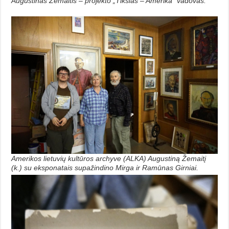
Augustinas Žemaitis – projekto „Tikslas – Amerika” vadovas.
Amerikos lietuvių kultūros archyve (ALKA) Augustiną Žemaitį
(k.) su eksponatais supažindino Mirga ir Ramūnas Girniai.