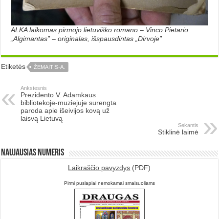
ALKA laikomas pirmojo lietuviško romano – Vinco Pietario
„Algimantas” – originalas, išspausdintas „Dirvoje”
Etiketės
ŽEMAITIS-A.
Ankstesnis
Prezidento V. Adamkaus
bibliotekoje-muziejuje surengta
paroda apie išeivijos kovą už
laisvą Lietuvą
Sekantis
Stiklinė laimė
Naujausias numeris
Laikraščio pavyzdys
(PDF)
Pirmi puslapiai nemokamai smalsuoliams