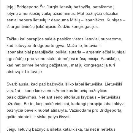
Įėję į Bridgeporto Šv. Jurgio lietuvių bažnyčią, pataikėme į
lotynų amerikiečių vaikų užsiėmimus. Mat bažnyčia oficialiai
seniai nebėra lietuvių ir dauguma Mišių – ispaniškos. Kunigas –
iš argentiniečių Įsikūnijusio Žodžio kongregacijos.
Tačiau kai parapijos salėje pasitiko vietos lietuviai, supratome,
kad lietuvybė Bridgeporte gyva. Maža to, lietuviai ir
ispanakalbiai parapijiečiai puikiai sutaria – argentiniečiai kunigai
irgi sėdėjo prie vieno stalo, domėjosi mūsų misija. Paaiškėjo,
kad net turime bendrų pažįstamų, mat jų kongregacija turi
atstovų ir Lietuvoje.
Svarbiausia, kad pati bažnyčia išliko labai lietuviška. Lietuviški
vitražai – kone kiekvienos Amerikos lietuvių bažnyčios
pasididžiavimas. Net ant seno altoriaus kryžiaus – lietuviškas
užrašas. Be to, kaip sakė vietiniai, kadangi parapija labai aktyvi,
bažnyčia beveik nuolat atidaryta. Važiuodami pro Bridgeportą
galite stabtelti ir viską patys išvysti.
Jeigu lietuvių bažnyčia išlieka katalikiška, tai net ir netekus