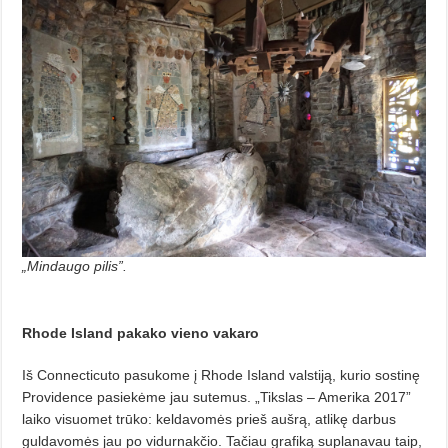
„Mindaugo pilis”.
Rhode Island pakako
vieno vakaro
Iš Connecticuto pasukome į Rhode Island valstiją, kurio sostinę
Providence pasiekėme jau sutemus. „Tikslas – Amerika 2017”
laiko visuomet trūko: keldavomės prieš aušrą, atlikę darbus
guldavomės jau po vidurnakčio. Tačiau grafiką suplanavau taip,