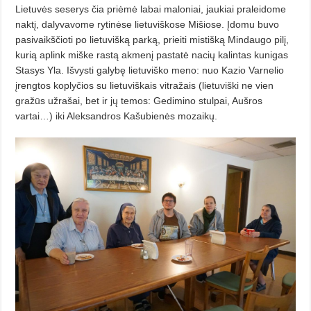
Lietuvės seserys čia priėmė labai maloniai, jaukiai praleidome
naktį, dalyvavome rytinėse lietuviškose Mišiose. Įdomu buvo
pasivaikščioti po lietuvišką parką, prieiti mistišką Mindaugo pilį,
kurią aplink miške rastą akmenį pastatė nacių kalintas kunigas
Stasys Yla. Išvysti galybę lietuviško meno: nuo Kazio Varnelio
įrengtos koplyčios su lietuviškais vitražais (lietuviški ne vien
gražūs užrašai, bet ir jų temos: Gedimino stulpai, Aušros
vartai…) iki Aleksandros Kašubienės mozaikų.