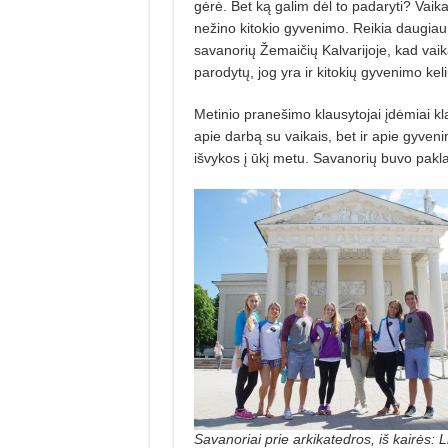
gėrė. Bet ką galim dėl to padaryti? Vaika
nežino kitokio gyvenimo. Reikia daugiau
savanorių Žemaičių Kalvarijoje, kad vai
parodytų, jog yra ir kitokių gyvenimo keli
Metinio pranešimo klausytojai įdėmiai kl
apie darbą su vaikais, bet ir apie gyveni
išvykos į ūkį metu. Savanorių buvo paklau
Savanoriai prie arkikatedros, iš kairės: L