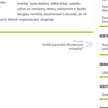
rtas,
mokslą” tęsia darbus, telkia lėšas, palaiko
Epa
a
ryšius su remiamų centrų vadovėmis ir laukia
Mena
daugiau norinčių savanoriauti Lietuvoje, jei ne
Epa
atymo kitame organizacijos renginyje.
Dra
Kont
Sekantis
Kodėl pasirinkti Montessori
Rašt
mokyklą?
paš
DRAUG
Lit
Sekit
Dra