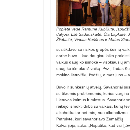
Popietę vedė Ramunė Kubiliūtė. Įspūdži
dalijosi: Lilė Sadauskaitė, Ūla Lapkutė, J
Žliobaitė, Vincas Rušėnas ir Matas Stan
susitikdavo su rizikos grupės šeimų vaika
darbe buvo – kuo daugiau laiko praleisti 
vaikus daug ko išmokė – visokiausių amer
daug ko išmoko iš vaikų. Pvz., Tadas Ku
mokino lietuviškų žodžių, o mes juos – a
Buvo ir sunkesnių atvejų. Savanoriai su
su tikromis problemomis, kurios vargina
Lietuvos kaimus ir miestus. Savanoriam
reikėjo išmokti dirbti su vaikais, kurių tėv
alkoholikai ar net mirę nuo alkoholizmo. 
Petrulytė, kuri savanoriavo Žemaičių
Kalvarijoje, sakė: „Nepatiko, kad visi [tėv