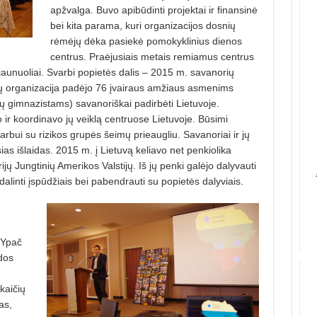
apžvalga. Buvo apibūdinti projektai ir finansinė
bei kita parama, kuri organizacijos dosnių
rėmėjų dėka pasiekė pomokyklinius dienos
centrus. Praėjusiais metais remiamus centrus
 jaunuoliai. Svarbi popietės dalis – 2015 m. savanorių
ų organizacija padėjo 76 įvairaus amžiaus asmenims
ų gimnazistams) savanoriškai padirbėti Lietuvoje.
 ir koordinavo jų veiklą centruose Lietuvoje. Būsimi
rbui su rizikos grupės šeimų prieaugliu. Savanoriai ir jų
as išlaidas. 2015 m. į Lietuvą keliavo net penkiolika
rijų Jungtinių Amerikos Valstijų. Iš jų penki galėjo dalyvauti
dalinti įspūdžiais bei pabendrauti su popietės dalyviais.
 Ypač
dos
kaičių
as,