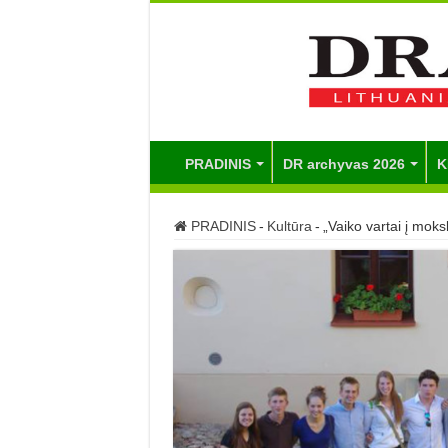
PRADINIS
DR archyvas 2026
K
PRADINIS
-
Kultūra
-
„Vaiko vartai į moksl