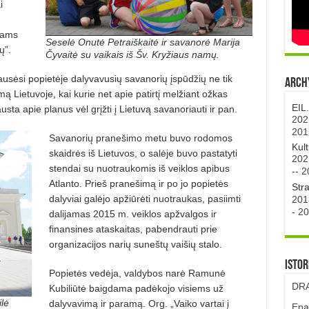
i
kams
Seselė Onutė Petraiškaitė ir savanorė Marija
ų”.
Čyvaitė su vaikais iš Šv. Kryžiaus namų.
ausėsi popietėje dalyvavusių savanorių įspūdžių ne tik
Archy
mą Lietuvoje, kai kurie net apie patirtį melžiant ožkas
EIL
sta apie planus vėl grįžti į Lietuvą savanoriauti ir pan.
202
201
Savanorių pranešimo metu buvo rodomos
Kul
skaidrės iš Lietuvos, o salėje buvo pastatyti
202
stendai su nuotraukomis iš veiklos apibus
--
2
Atlanto. Prieš pranešimą ir po jo popietės
Str
dalyviai galėjo apžiūrėti nuotraukas, pasiimti
201
-
20
dalijamas 2015 m. veiklos apžvalgos ir
finansines ataskaitas, pabendrauti prie
organizacijos narių suneštų vaišių stalo.
Istor
Popietės vedėja, valdybos narė Ramunė
DRA
Kubiliūtė baigdama padėkojo visiems už
ilė
dalyvavimą ir paramą. Org. „Vaiko vartai į
Epa