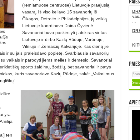
PAIEŠ
(remiamuose centruose) Lietuvoje praėjusią
DR
vasarą. Iš viso keliavo 15 savanorių iš
vas.
Čikagos, Detroito ir Philadelphijos, jų veiklą
...
Lietuvoje koordinavo Daina Čyvienė.
DR
ais
Savanoriai buvo paskirstyti į atskiras vietas
...
ulija
Lietuvoje ir dirbo Kazlų Rūdoje, Varėnoje,
kus.
KIT
Vilniuje ir Žemaičių Kalvarijoje. Kas dieną jie
is ir su jais praleisdavo popietę. Svarbiausia savanorių
su vaikais ir parodyti jiems meilės ir dėmesio. Savanoriai
Paieš
ikietiškų sporto žaidimų, žodžių, bet savanoriai ir patys
nickas, kuris savanoriavo Kazlų Rūdoje, sakė: „Vaikai mus
ngliškų”.
sidūrė
Apie 
s
ai yra
Amilija
ai] ten