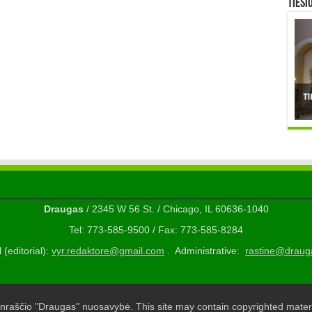
TIESI
Draugas
/ 2345 W 56 St. / Chicago, IL 60636-1040
Tel: 773-585-9500 / Fax: 773-585-8284
 (editorial):
vyr.redaktore@gmail.com
. Administrative:
rastine@draug
nraščio "Draugas" nuosavybė. This site may contain copyrighted materi