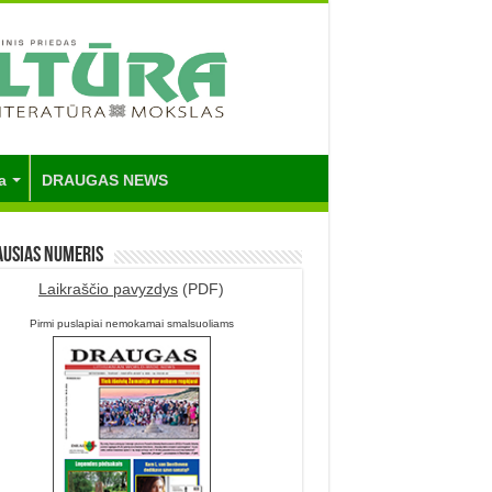
a
DRAUGAS NEWS
ausias numeris
Laikraščio pavyzdys
(PDF)
Pirmi puslapiai nemokamai smalsuoliams