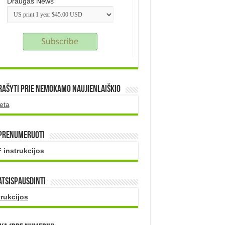
Draugas News
rašyti prie nemokamo naujienlaiškio
eta
 prenumeruoti
 instrukcijos
atsispausdinti
trukcijos