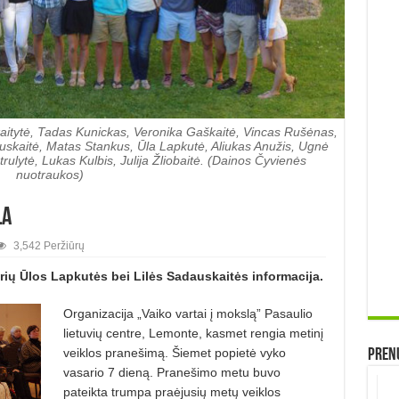
ikaitytė, Tadas Kunickas, Veronika Gaškaitė, Vincas Rušėnas,
auskaitė, Matas Stankus, Ūla Lapkutė, Aliukas Anužis, Ugnė
trulytė, Lukas Kulbis, Julija Žliobaitė. (Dainos Čyvienės
nuotraukos)
la
3,542 Peržiūrų
orių Ūlos Lapkutės bei Lilės Sadauskaitės informacija.
Organizacija „Vaiko vartai į mokslą” Pasaulio
lietuvių centre, Lemonte, kasmet rengia metinį
veiklos pranešimą. Šiemet popietė vyko
Prenu
vasario 7 dieną. Pranešimo metu buvo
pateikta trumpa praėjusių metų veiklos