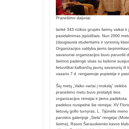
Pranešimo dalyviai.
lankė 343 rizikos grupės šeimų vaikai ir
pasidalinimas įspūdžiais. Nuo 2000 met
(daugiausia studentams ir vyresnių klasi
Organizacijos valdyba jiems tarpininkavo
savanoriai organizacijos buvo paruošti da
šeimos padengė visas su kelione susijusi
lietuviškai kalbančių jaunų savanorių iš t
vasario 7 d. rengiamoje popietėje ir pasi
Šių metų „Vaiko vartai į mokslą” veiklos
pranešimo metu buvo pristatyti šios
organizacijos rėmėjai ir jiems padėkota.
padėkos nusipelnė šie rėmėjai: XV Flori
lietuvių golfo turnyras, L. Tijūnėlis meno
parodos galerijoje „Siela” rengėjai (Mote
šeima), Rasos Šarauskienės kavos klub