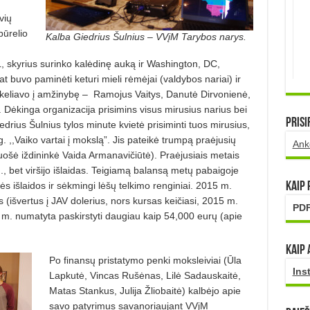
vių
būrelio
Kalba Giedrius Šulnius – VVįM Tarybos narys.
L, skyrius surinko kalėdinę auką ir Washington, DC,
 buvo paminėti keturi mieli rėmėjai (valdybos nariai) ir
iškeliavo į amžinybę – Ramojus Vaitys, Danutė Dirvonienė,
 Dėkinga organizacija prisimins visus mirusius narius bei
Prisi
drius Šulnius tylos minute kvietė prisiminti tuos mirusius,
 ,,Vaiko vartai į mokslą”. Jis pateikė trumpą praėjusių
Ank
ošė iždininkė Vaida Armanavičiūtė). Praėjusiais metais
, bet viršijo išlaidas. Teigiamą balansą metų pabaigoje
s išlaidos ir sėkmingi lėšų telkimo renginiai. 2015 m.
Kaip
(išvertus į JAV dolerius, nors kursas keičiasi, 2015 m.
PDF
m. numatyta paskirstyti daugiau kaip 54,000 eurų (apie
Kaip 
Po finansų pristatymo penki moksleiviai (Ūla
Ins
Lapkutė, Vincas Rušėnas, Lilė Sadauskaitė,
Matas Stankus, Julija Žliobaitė) kalbėjo apie
savo patyrimus savanoriaujant VVįM