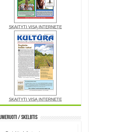
SKAITYTI VISĄ INTERNETE
SKAITYTI VISĄ INTERNETE
meruoti / Skelbtis