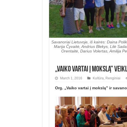
Savanoriai Lietuvoje, iš kairės: Daina Pol
Marija Čyvaitė, Andrius Blekys, Lilė Sad
Orentaitė, Darius Volertas, Amilija Pe
„Vaiko vartai į mokslą” veik
March 1, 2016
Kultūra
,
Renginiai
Org. „Vaiko vartai į mokslą” ir savan