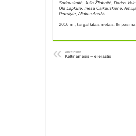
Sadauskaitė, Julia Žliobaitė, Darius Vole
Ūla Lapkutė, Inesa Čaikauskienė, Amilij
Petrulytė, Aliukas Anužis.
2016 m., tai gal kitais metais. Iki pasim
Ankstesnis
Kaltinamasis – eilėraštis