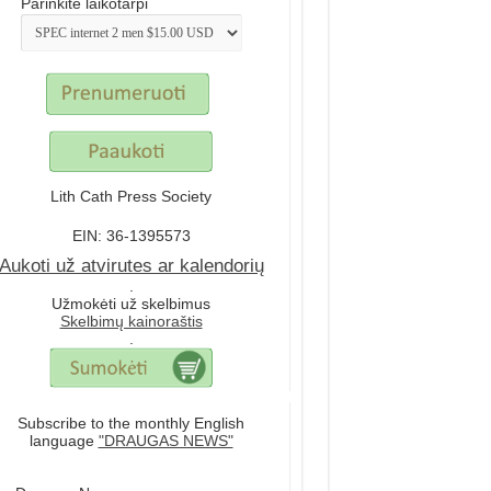
Parinkite laikotarpi
Lith Cath Press Society
EIN: 36-1395573
Aukoti už atvirutes ar kalendorių
.
Užmokėti už skelbimus
Skelbimų kainoraštis
.
Subscribe to the monthly English
language
"DRAUGAS NEWS"