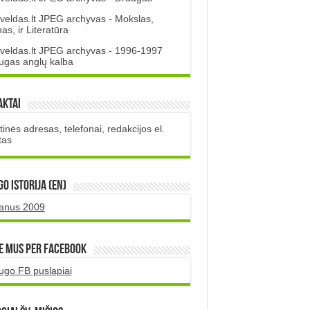
veldas.lt JPEG archyvas - Mokslas,
s, ir Literatūra
veldas.lt JPEG archyvas - 1996-1997
ugas anglų kalba
aktai
inės adresas, telefonai, redakcijos el.
tas
O istorija (EN)
uanus 2009
e mus per Facebook
ugo FB puslapiai