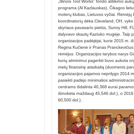
„Illinois Tool Works” fondo atitikimo aukų
programa (Al Kazlauskas), Čikagos lietu
moterų klubas, Lietuvos vyčiai. Rėmėjų 
koordinatorių dėka Cleveland, OH, vyko
skyriaus pavasario pietūs, Sunny Hill, F
dalyvavo skautų Kaziuko mugėje. Taip pat
organizacijos padėjėjai, kurie 2015 m. 
Regina Kučienė ir Pranas Pranckevičius.
rėmėjus. Organizacijos tarybos narys Gie
kurių atminimui pagerbti buvo aukota org.
metų finansinę ataskaitą (duomenis paru
organizacijos pajamos neprilygo 2014 m.
pasiekti padėjo minimalios administracinė
centrams išdalinta 40,368 eurai paramos 
išmokėta maždaug 45,546 dol.), o 2016 
60,500 dol.).