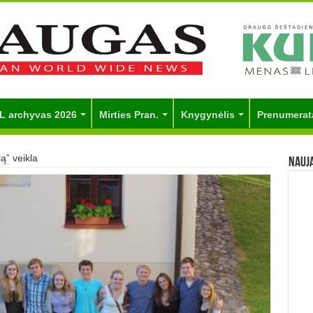
L archyvas 2026
Mirties Pran.
Knygynėlis
Prenumerat
ą” veikla
Nauj