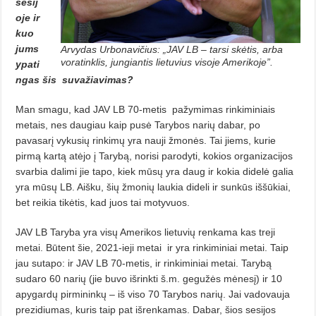
sesij
oje ir
kuo
jums
Arvydas Urbonavičius: „JAV LB – tarsi skėtis, arba
voratinklis, jungiantis lietuvius visoje Amerikoje”.
ypati
ngas šis
suvažiavimas?
Man smagu, kad JAV LB 70-metis
pažymimas rinkiminiais
metais, nes daugiau kaip pusė Tarybos narių dabar, po
pavasarį vykusių rinkimų yra nauji žmonės. Tai jiems, kurie
pirmą kartą atėjo į Tarybą, norisi parodyti, kokios organizacijos
svarbia dalimi jie tapo, kiek mūsų yra daug ir kokia didelė galia
yra mūsų LB. Aišku, šių žmonių laukia dideli ir sunkūs iššūkiai,
bet reikia tikėtis, kad juos tai motyvuos.
JAV LB Taryba yra visų Amerikos lietuvių renkama kas treji
metai. Būtent šie, 2021-ieji metai
ir yra rinkiminiai metai. Taip
jau sutapo: ir JAV LB 70-metis, ir rinkiminiai metai. Tarybą
sudaro 60 narių (jie buvo išrinkti š.m. gegužės mėnesį) ir 10
apygardų pirmininkų – iš viso 70 Tarybos narių. Jai vadovauja
prezidiumas, kuris taip pat išrenkamas. Dabar, šios sesijos