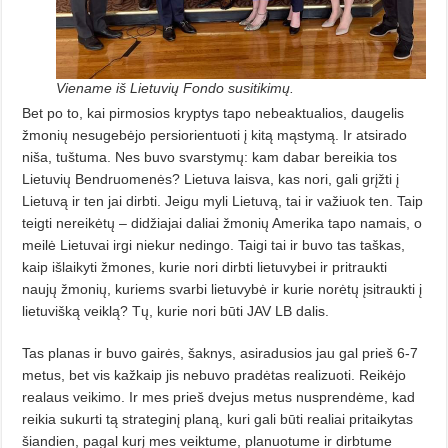
Viename iš Lietuvių Fondo susitikimų.
Bet po to, kai pirmosios kryptys tapo nebeaktualios, daugelis
žmonių nesugebėjo persiorientuoti į kitą mąstymą. Ir atsirado
niša, tuštuma. Nes buvo svarstymų: kam dabar bereikia tos
Lietuvių Bendruomenės? Lietuva laisva, kas nori, gali grįžti į
Lietuvą ir ten jai dirbti. Jeigu myli Lietuvą, tai ir važiuok ten. Taip
teigti nereikėtų – didžiajai daliai žmonių Amerika tapo namais, o
meilė Lietuvai irgi niekur nedingo. Taigi tai ir buvo tas taškas,
kaip išlaikyti žmones, kurie nori dirbti lietuvybei ir pritraukti
naujų žmonių, kuriems svarbi lietuvybė ir kurie norėtų įsitraukti į
lietuvišką veiklą? Tų, kurie nori būti JAV LB dalis.
Tas planas ir buvo gairės, šaknys, asiradusios jau gal prieš 6-7
metus, bet vis kažkaip jis nebuvo pradėtas realizuoti. Reikėjo
realaus veikimo. Ir mes prieš dvejus metus nusprendėme, kad
reikia sukurti tą strateginį planą, kuri gali būti realiai pritaikytas
šiandien, pagal kurį mes veiktume, planuotume ir dirbtume