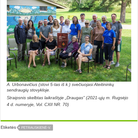
A. Urbonavičius (stovi 5-tas iš k.) svečiuojasi Ateitininkų
sendraugių stovykloje.
Straipsnis skelbtas laikraštyje „Draugas” (2021-ųjų m. Rugsėjo
4 d. numeryje, Vol. CXII NR. 70)
Etiketės
PETRAUSKIENĖ-V.