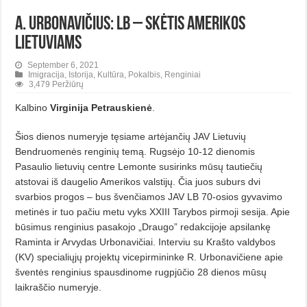
A. Urbonavičius: LB – skėtis Amerikos
lietuviams
September 6, 2021
Imigracija
,
Istorija
,
Kultūra
,
Pokalbis
,
Renginiai
3,479 Peržiūrų
Kalbino
Virginija Petrauskienė
.
Šios dienos numeryje tęsiame artėjančių JAV Lietuvių
Bendruomenės renginių temą. Rugsėjo 10-12 dienomis
Pasaulio lietuvių centre Lemonte susirinks mūsų tautiečių
atstovai iš daugelio Amerikos valstijų. Čia juos suburs dvi
svarbios progos – bus švenčiamos JAV LB 70-osios gyvavimo
metinės ir tuo pačiu metu vyks XXIII Tarybos pirmoji sesija. Apie
būsimus renginius pasakojo „Draugo” redakcijoje apsilankę
Raminta ir Arvydas Urbonavičiai. Interviu su Krašto valdybos
(KV) specialiųjų projektų vicepirmininke R. Urbonavičiene apie
šventės renginius spausdinome rugpjūčio 28 dienos mūsų
laikraščio numeryje.