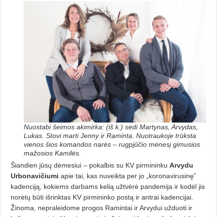
Nuostabi šeimos akimirka: (iš k.) sėdi Martynas, Arvydas,
Lukas. Stovi marti Jenny ir Raminta. Nuotraukoje trūksta
vienos šios komandos narės – rugpjūčio mėnesį gimusios
mažosios Kamilės.
Šiandien jūsų dėmesiui – pokalbis su KV pirmininku
Arvydu
Urbonavičiumi
apie tai, kas nuveikta per jo „koronavirusinę”
kadenciją, kokiems darbams kelią užtvėrė pandemija ir kodėl jis
norėtų būti išrinktas KV pirmininko postą ir antrai kadencijai.
Žinoma, nepraleidome progos Ramintai ir Arvydui užduoti ir