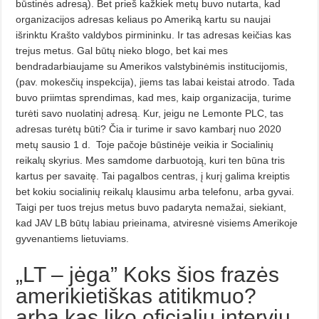
būstinės adresą). Bet prieš kažkiek metų buvo nutarta, kad
organizacijos adresas keliaus po Ameriką kartu su naujai
išrinktu Krašto valdybos pirmininku. Ir tas adresas keičias kas
trejus metus. Gal būtų nieko blogo, bet kai mes
bendradarbiaujame su Amerikos valstybinėmis institucijomis,
(pav. mokesčių inspekcija), jiems tas labai keistai atrodo. Tada
buvo priimtas sprendimas, kad mes, kaip organizacija, turime
turėti savo nuolatinį adresą. Kur, jeigu ne Lemonte PLC, tas
adresas turėtų būti? Čia ir turime ir savo kambarį nuo 2020
metų sausio 1 d.
Toje pačoje būstinėje veikia ir Socialinių
reikalų skyrius. Mes samdome darbuotoją, kuri ten būna tris
kartus per savaitę. Tai pagalbos centras, į kurį galima kreiptis
bet kokiu socialinių reikalų klausimu arba telefonu, arba gyvai.
Taigi per tuos trejus metus buvo padaryta nemažai, siekiant,
kad JAV LB būtų labiau prieinama, atviresnė visiems Amerikoje
gyvenantiems lietuviams.
„LT – jėga” Koks šios frazės
amerikietiškas atitikmuo?
arba kas liko oficialių interviu