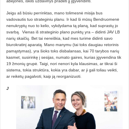
abejonės, iškils uždavinys pradėti jį įgyvendinti.
Jeigu aš būsiu perrinktas, mano tolimesnė misija bus
vadovautis tuo strateginiu planu. Ir kad ši mūsų Bendruomenė
nenukryptų nuo to kelio, vykdydama tą planą, kad suprastų jo
svarbą.
Vienas iš strateginio plano punktų yra – didinti JAV LB
narių skaičių. Bet tai nereiškia, kad mes turime didinti savo
biurokratinį aparatą. Mano manymu (tai toks daugiau retorinis
pamąstymas), yra šioks toks disbalansas, kai 70 tarybos narių
kasmet, susirinkę į sesijas, numato gaires, kurias įgyvendina tik
19 žmonių grupė. Taigi, nori nenori kyla klausimas, ar tikrai ši
sistema, tokia struktūra, kokia yra dabar, ar ji gali toliau veikti,
ar reikėtų pagalvoti, kaip ją reorganizuoti.
J