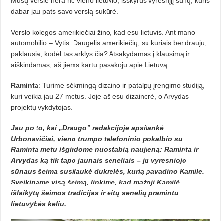
Mūsų versle nėra nė vieno lietuvio, išskyrus vyresnįjį sūnų, kuris
dabar jau pats savo verslą sukūrė.
Verslo kolegos amerikiečiai žino, kad esu lietuvis. Ant mano
automobilio – Vytis. Daugelis amerikiečių, su kuriais bendrauju,
paklausia, kodėl tas arklys čia? Atsakydamas į klausimą ir
aiškindamas, aš jiems kartu pasakoju apie Lietuvą.
Raminta
: Turime sėkmingą dizaino ir patalpų įrengimo studiją,
kuri veikia jau 27 metus. Joje aš esu dizainerė, o Arvydas –
projektų vykdytojas.
Jau po to, kai „Draugo” redakcijoje
a
psilankė
Urbonavičiai, vieno trumpo telefoninio pokalbio su
Raminta metu išgirdome nuostabią naujieną: Raminta ir
Arvydas ką tik tapo jaunais seneliais – jų vyresniojo
sūnaus šeima susilaukė dukrelės, kurią pavadino Kamile.
Sveikiname visą šeimą, linkime, kad mažoji Kamilė
išlaikytų šeimos tradicijas ir eitų senelių pramintu
lietuvybės keliu.