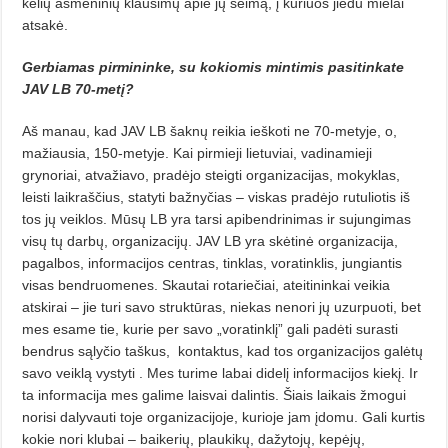
kelių asmeninių klausimų apie jų šeimą, į kuriuos jiedu mielai
atsakė.
Gerbiamas pirmininke, su kokiomis mintimis pasitinkate
JAV LB 70-metį?
Aš manau, kad JAV LB šaknų reikia ieškoti ne 70-metyje, o,
mažiausia, 150-metyje. Kai pirmieji lietuviai, vadinamieji
grynoriai, atvažiavo, pradėjo steigti organizacijas, mokyklas,
leisti laikraščius, statyti bažnyčias – viskas pradėjo rutuliotis iš
tos jų veiklos. Mūsų LB yra tarsi apibendrinimas ir sujungimas
visų tų darbų, organizacijų. JAV LB yra skėtinė organizacija,
pagalbos, informacijos centras, tinklas, voratinklis, jungiantis
visas bendruomenes. Skautai rotariečiai, ateitininkai veikia
atskirai – jie turi savo struktūras, niekas nenori jų uzurpuoti, bet
mes esame tie, kurie per savo „voratinklį” gali padėti surasti
bendrus sąlyčio taškus,
kontaktus, kad tos organizacijos galėtų
savo veiklą vystyti . Mes turime labai didelį informacijos kiekį. Ir
ta informacija mes galime laisvai dalintis. Šiais laikais žmogui
norisi dalyvauti toje organizacijoje, kurioje jam įdomu. Gali kurtis
kokie nori klubai – baikerių, plaukikų, dažytojų, kepėjų,