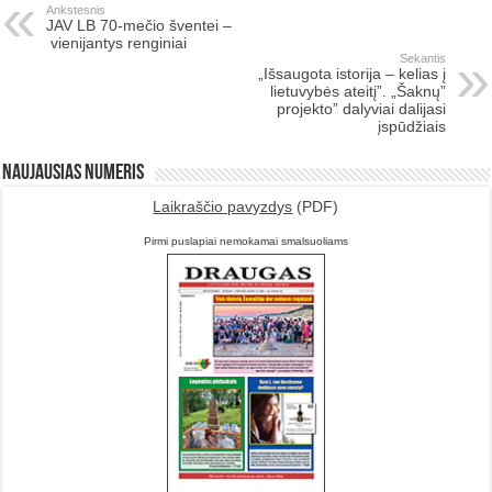
Ankstesnis
JAV LB 70-mečio šventei –
vienijantys renginiai
Sekantis
„Išsaugota istorija – kelias į
lietuvybės ateitį”. „Šaknų”
projekto” dalyviai dalijasi
įspūdžiais
Naujausias numeris
Laikraščio pavyzdys
(PDF)
Pirmi puslapiai nemokamai smalsuoliams