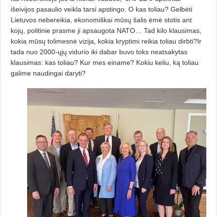
išeivijos pasaulio veikla tarsi apstingo. O kas toliau? Gelbėti
Lietuvos nebereikia, ekonomiškai mūsų šalis ėmė stotis ant
kojų, politinie prasme ji apsaugota NATO… Tad kilo klausimas,
kokia mūsų tolimesnė vizija, kokia kryptimi reikia toliau dirbti?Ir
tada nuo 2000-ųjų vidurio iki dabar buvo toks neatsakytas
klausimas: kas toliau? Kur mes einame? Kokiu keliu, ką toliau
galime naudingai daryti?