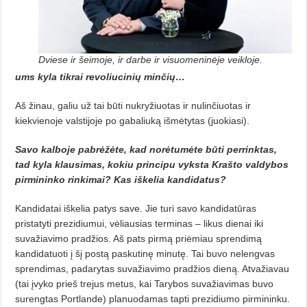
Dviese ir šeimoje, ir darbe ir visuomeninėje veikloje.
ums kyla tikrai revoliucinių minčių…
Aš žinau, galiu už tai būti nukryžiuotas ir nulinčiuotas ir
kiekvienoje valstijoje po gabaliuką išmėtytas (juokiasi).
Savo kalboje pabrėžėte, kad norėtumėte būti perrinktas,
tad kyla klausimas, kokiu principu vyksta Krašto valdybos
pirmininko rinkimai? Kas iškelia kandidatus?
Kandidatai iškelia patys save. Jie turi savo kandidatūras
pristatyti prezidiumui, vėliausias terminas – likus dienai iki
suvažiavimo pradžios. Aš pats pirmą priėmiau sprendimą
kandidatuoti į šį postą paskutinę minutę. Tai buvo nelengvas
sprendimas, padarytas suvažiavimo pradžios dieną. Atvažiavau
(tai įvyko prieš trejus metus, kai Tarybos suvažiavimas buvo
surengtas Portlande) planuodamas tapti prezidiumo pirmininku.