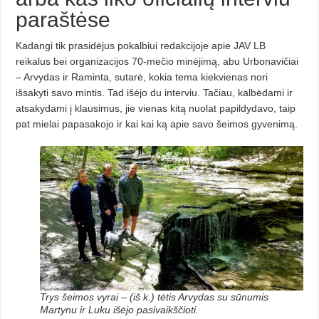
paraštėse
Kadangi tik prasidėjus pokalbiui redakcijoje apie JAV LB
reikalus bei organizacijos 70-mečio minėjimą, abu Urbonavičiai
– Arvydas ir Raminta, sutarė, kokia tema kiekvienas nori
išsakyti savo mintis. Tad išėjo du interviu. Tačiau, kalbėdami ir
atsakydami į klausimus, jie vienas kitą nuolat papildydavo, taip
pat mielai papasakojo ir kai kai ką apie savo šeimos gyvenimą.
Trys šeimos vyrai – (iš k.) tėtis Arvydas su sūnumis
Martynu ir Luku išėjo pasivaikščioti.