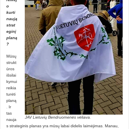
o
kurti
naują
strat
eginį
planą
?
Mūsų
strukt
ūros
išsilai
kymui
reikia
turėti
planą
. Ir
tas
JAV Lietuvių Bendruomenės vėliava.
nauja
s strateginis planas yra mūsų labai didelis laimėjimas. Manau,