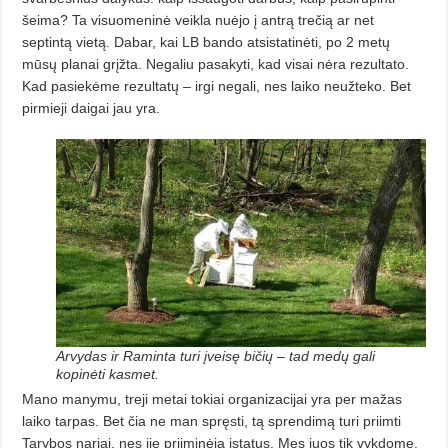
šeima? Ta visuomeninė veikla nuėjo į antrą trečią ar net
septintą vietą. Dabar, kai LB bando atsistatinėti, po 2 metų
mūsų planai grįžta. Negaliu pasakyti, kad visai nėra rezultato.
Kad pasiekėme rezultatų – irgi negali, nes laiko neužteko. Bet
pirmieji daigai jau yra.
Arvydas ir Raminta turi įveisę bičių – tad medų gali
kopinėti kasmet.
Mano manymu, treji metai tokiai organizacijai yra per mažas
laiko tarpas. Bet čia ne man spręsti, tą sprendimą turi priimti
Tarybos nariai, nes jie priiminėja įstatus. Mes juos tik vykdome.