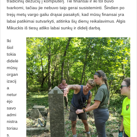
tradicinių dėžučių į kompiuterį. Tie finansai ir iki tol buvo
tvarkomi, tačiau jie nebuvo taip gerai susisteminti. Šindien po
trejų metų vargo galiu drąsai pasakyti, kad mūsų finansai yra
labai patikimai sutvarkyti, atitinka šių dienų reikalavimus. Algis
Mikuckis iš tiesų atliko labai sunkų ir didelį darbą.
Iki
šiol
tokia
didelė
mūsų
organ
izacij
a
netur
ėjo
savo
admi
nistra
toriau
s.