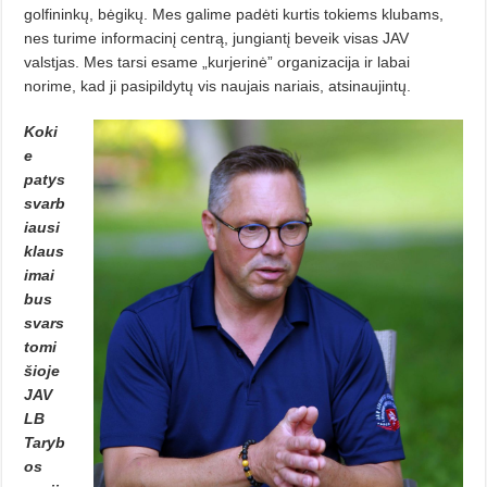
golfininkų, bėgikų. Mes galime padėti kurtis tokiems klubams,
nes turime informacinį centrą, jungiantį beveik visas JAV
valstjas. Mes tarsi esame „kurjerinė” organizacija ir labai
norime, kad ji pasipildytų vis naujais nariais, atsinaujintų.
Koki
e
patys
svarb
iausi
klaus
imai
bus
svars
tomi
šioje
JAV
LB
Taryb
os