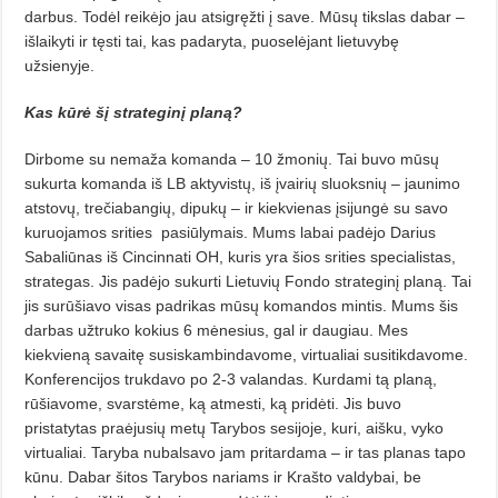
darbus. Todėl reikėjo jau atsigręžti į save. Mūsų tikslas dabar –
išlaikyti ir tęsti tai, kas padaryta, puoselėjant lietuvybę
užsienyje.
Kas kūrė šį strateginį planą?
Dirbome su nemaža komanda – 10 žmonių. Tai buvo mūsų
sukurta komanda iš LB aktyvistų, iš įvairių sluoksnių – jaunimo
atstovų, trečiabangių, dipukų – ir kiekvienas įsijungė su savo
kuruojamos srities
pasiūlymais. Mums labai padėjo Darius
Sabaliūnas iš Cincinnati OH, kuris yra šios srities specialistas,
strategas. Jis padėjo sukurti Lietuvių Fondo strateginį planą. Tai
jis surūšiavo visas padrikas mūsų komandos mintis. Mums šis
darbas užtruko kokius 6 mėnesius, gal ir daugiau. Mes
kiekvieną savaitę susiskambindavome, virtualiai susitikdavome.
Konferencijos trukdavo po 2-3 valandas. Kurdami tą planą,
rūšiavome, svarstėme, ką atmesti, ką pridėti. Jis buvo
pristatytas praėjusių metų Tarybos sesijoje, kuri, aišku, vyko
virtualiai. Taryba nubalsavo jam pritardama – ir tas planas tapo
kūnu. Dabar šitos Tarybos nariams ir Krašto valdybai, be