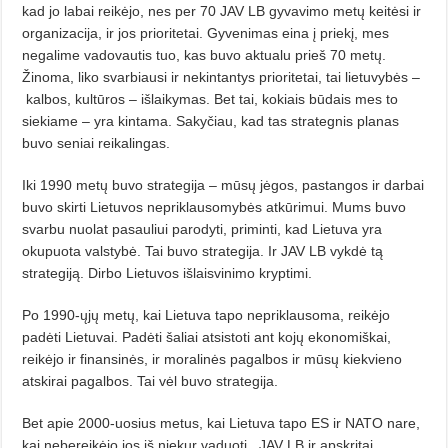
kad jo labai reikėjo, nes per 70 JAV LB gyvavimo metų keitėsi ir
organizacija, ir jos prioritetai. Gyvenimas eina į priekį, mes
negalime vadovautis tuo, kas buvo aktualu prieš 70 metų.
Žinoma, liko svarbiausi ir nekintantys prioritetai, tai lietuvybės –
kalbos, kultūros – išlaikymas. Bet tai, kokiais būdais mes to
siekiame – yra kintama. Sakyčiau, kad tas strategnis planas
buvo seniai reikalingas.
Iki 1990 metų buvo strategija – mūsų jėgos, pastangos ir darbai
buvo skirti Lietuvos nepriklausomybės atkūrimui. Mums buvo
svarbu nuolat pasauliui parodyti, priminti, kad Lietuva yra
okupuota valstybė. Tai buvo strategija. Ir JAV LB vykdė tą
strategiją. Dirbo Lietuvos išlaisvinimo kryptimi.
Po 1990-ųjų metų, kai Lietuva tapo nepriklausoma, reikėjo
padėti Lietuvai. Padėti šaliai atsistoti ant kojų ekonomiškai,
reikėjo ir finansinės, ir moralinės pagalbos ir mūsų kiekvieno
atskirai pagalbos. Tai vėl buvo strategija.
Bet apie 2000-uosius metus, kai Lietuva tapo ES ir NATO nare,
kai nebereikėjo jos iš niekur vaduoti,
JAV LB ir apskritai