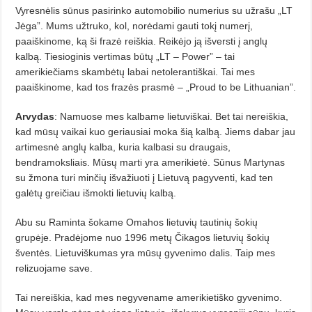
Vyresnėlis sūnus pasirinko automobilio numerius su užrašu „LT
Jėga”. Mums užtruko, kol, norėdami gauti tokį numerį,
paaiškinome, ką ši frazė reiškia. Reikėjo ją išversti į anglų
kalbą. Tiesioginis vertimas būtų „LT – Power” – tai
amerikiečiams skambėtų labai netolerantiškai. Tai mes
paaiškinome, kad tos frazės prasmė – „Proud to be Lithuanian”.
Arvydas
: Namuose mes kalbame lietuviškai. Bet tai nereiškia,
kad mūsų vaikai kuo geriausiai moka šią kalbą. Jiems dabar jau
artimesnė anglų kalba, kuria kalbasi su draugais,
bendramoksliais. Mūsų marti yra amerikietė. Sūnus Martynas
su žmona turi minčių išvažiuoti į Lietuvą pagyventi, kad ten
galėtų greičiau išmokti lietuvių kalbą.
Abu su Raminta šokame Omahos lietuvių tautinių šokių
grupėje. Pradėjome nuo 1996 metų Čikagos lietuvių šokių
šventės. Lietuviškumas yra mūsų gyvenimo dalis. Taip mes
relizuojame save.
Tai nereiškia, kad mes negyvename amerikietiško gyvenimo.