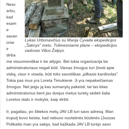
Nesv
arbu,
kad
esam
e
savan
Lukas Urbonavičius su Marija Čyvaite ekspedicijos
oriai
„Šaknys” metu. Tolimesniame plane – ekspedicijos
ir
vadovas Vilius Žalpys.
dirba
me visuomeniškai ir be atlygio. Bet tokia organizacija be
administratoriaus negali būti. Vienas žmogus turi žinoti apie
viską, visur ir visada, būti toks savotiškas „pilkasis kardinolas”.
Tokia pas mus yra Loreta Timukienė. Ji yra nepakeičiamas
žmogus. Net jeigu ją kas sumanytų pakeisti, tai tas kitas
administratorius bent jau dvejus metus turėtų sėdėti šalia
Loretos stalo ir mokytis, kaip dirbti.
Ir, pagaliau, po šitiekos metų JAV LB turi savo adresą. Man
truputį buvo keista, kad nebuvo nuolatinės būstinės (Juozas
Polikaitis man yra sakęs, kad kažkada JAV LB turėjo savo