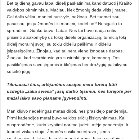
Bet tą dieną gavau labai didelį paskatinimą kandidatuoti į Krašto
valdybos pirmininkus. Mačiau, kiek žmonių deda viltis į mane.
Gal dalis vėliau manimi nusivylė, nežinau. Bet tuomet sau
pasakiau: jeigu žmonės tiki manimi, kodėl ne? Nesigailiu to
sprendimo. Sunku buvo. Labai. Nes tai buvo nauja sritis –
prisiimti atsakomybę už tokią didelę organizaciją, turinčią tokį
didelį moralinį svorį, su tokiu dideliu palikimu ir dideliu
įsipareigojimu. Žinojau, kad tai nėra vieno žmogaus darbas.
Žinojau, kad svarbiausia yra susirinkti gerą komandą. Tas
pasitikėjimas savo jėgomis ir tikėjimas bendražygių palaikymu
suteikė jėgų.
Tikriausiai šios, artėjančios sesijos metu turėtų būti
uždegta „žalia šviesa” jūsų darbo tęsiniui, nes turėjote per
mažai laiko savo planams įgyvendinti.
Man kliuvo nedėkingas metas dirbti, nes prasidėjo pandemija.
Pirmi kadencijos metai buvo veiklos sričių išsigryninimas. Kai
nusprendėme, kuria kryptimi norime judėti, atėjo pandemija. Ir
tuomet viskas stojo. Žmonės susikoncentravo į jiems
svarbesnius dalykus: kaip išsaugoti darbus, kaip pasirūpinti