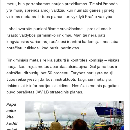
metu, bus perrenkamas naujas prezidiumas. Tie visi žmonės
yra mūsų sprendžiamoji valdžia, kuri numato gaires į priekį
visiems metams. Ir tuos planus turi vykdyti Krašto valdyba.
Labai svarbūs punktai šiame suvažiavime – prezidiumo ir
Krašto valdybos pirmininko rinkimai. Man tai nėra pats
lengviausias variantas, ruošiuosi ir antrai kadencijai, nes labai
norėčiau ir tikiuosi, kad būsiu perrinktas.
Rinkiminiais metais reikia sukurti ir kontrolės komisiją – viskas
nauja, kas trejus metus aparatas atsinaujina. Gal jame bus ir
anksčiau dirbusių, bet 50 procentų Tarybos narių yra nauji.
Juos reikia įvesti į darbus, instruktuoti. Taigi, šie metai yra
rinkiminiai ir informacijos skleidimo. Nes šiais metais pagaliau
buvo parašytas JAV LB strateginis planas.
Papa
sako
kite
kodėl
reikėj