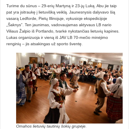
Turime du sūnus – 29-erių Martyną ir 23-jų Luką. Abu jie taip
pat yra įsitraukę į lietuvišką veiklą. Jaunesnysis dalyvavo šią
vasarą Ledforde, Pietų Illinojuje, vykusioje ekspedicijoje
„Šaknys”. Ten jaunimas, vadovaujamas aktyvaus LB nario
Viliaus Žalpio iš Portlando, tvarkė nykstančias lietuvių kapines.
Lukas organizuoja ir vieną iš JAV LB 70-mečio minėjimo
renginių – jis atsakingas už sporto šventę.
Omahos lietuvių tautinių šokių grupėje.