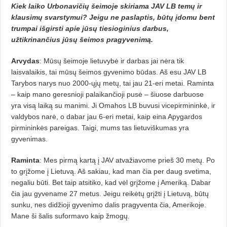
Kiek laiko Urbonavičių šeimoje skiriama JAV LB temų ir
klausimų svarstymui? Jeigu ne paslaptis, būtų įdomu bent
trumpai išgirsti apie jūsų tiesioginius darbus,
užtikrinančius jūsų šeimos pragyvenimą.
Arvydas
: Mūsų šeimoje lietuvybė ir darbas jai nėra tik
laisvalaikis, tai mūsų šeimos gyvenimo būdas. Aš esu JAV LB
Tarybos narys nuo 2000-ųjų metų, tai jau 21-eri metai. Raminta
– kaip mano geresnioji palaikančioji pusė – šiuose darbuose
yra visą laiką su manimi. Ji Omahos LB buvusi vicepirmininkė, ir
valdybos narė, o dabar jau 6-eri metai, kaip eina Apygardos
pirmininkės pareigas. Taigi, mums tas lietuviškumas yra
gyvenimas.
Raminta
: Mes pirmą kartą į JAV atvažiavome prieš 30 metų. Po
to grįžome į Lietuvą. Aš sakiau, kad man čia per daug svetima,
negaliu būti. Bet taip atsitiko, kad vėl grįžome į Ameriką. Dabar
čia jau gyvename 27 metus. Jeigu reikėtų grįžti į Lietuvą, būtų
sunku, nes didžioji gyvenimo dalis pragyventa čia, Amerikoje.
Mane ši šalis suformavo kaip žmogų.