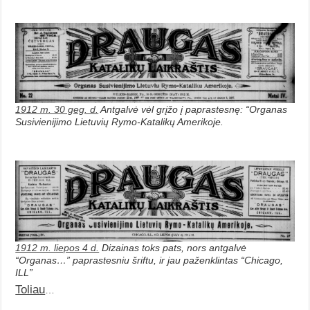
1912 m. 30 geg. d.
Antgalvė vėl grįžo į paprastesnę: “Organas
Susivienijimo Lietuvių Rymo-Katalikų Amerikoje.
1912 m. liepos 4 d.
Dizainas toks pats, nors antgalvė
“Organas…” paprastesniu šriftu, ir jau paženklintas “Chicago,
ILL”
Toliau
…