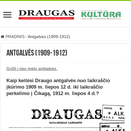
PRADINIS
-
Antgalvės (1909-1912)
Antgalvės (1909-1912)
Grįžti į visų metų antgalves.
Kaip keitėsi Draugo antgalvės nuo laikraščio
įkūrimo 1909 m. liepos 12 d. iki laikraščio
perkelimo į Čikagą, 1912 m. liepos 4 d.?