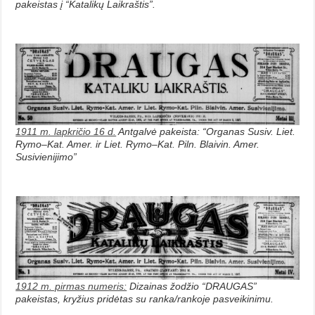
pakeistas į “Katalikų Laikraštis”.
1911 m. lapkričio 16 d.
Antgalvė pakeista: “Organas Susiv. Liet.
Rymo–Kat. Amer. ir Liet. Rymo–Kat. Piln. Blaivin. Amer.
Susivienijimo”
1912 m. pirmas numeris:
Dizainas žodžio “DRAUGAS”
pakeistas, kryžius pridėtas su ranka/rankoje pasveikinimu.