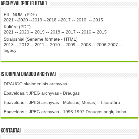
Archyvai (PDF ir HTML)
EIL. NUM. (PDF)
2021
--
2020
--
2019
--
2018
--
2017
--
2016
--
2015
Kultūra (PDF)
2021
--
2020
--
2019
--
2018
--
2017
--
2016
--
2015
Straipsniai (Sename formate - HTML)
2013
--
2012
--
2011
--
2010
--
2009
--
2008
--
2006-2007
--
legacy
Istoriniai DRAUGO Archyvai
DRAUGO skaitmeninis archyvas
Epaveldas.lt JPEG archyvas - Draugas
Epaveldas.lt JPEG archyvas - Mokslas, Menas, ir Literatūra
Epaveldas.lt JPEG archyvas - 1996-1997 Draugas anglų kalba
Kontaktai