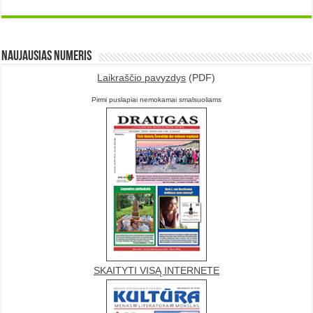
Naujausias numeris
Laikraščio pavyzdys
(PDF)
Pirmi puslapiai nemokamai smalsuoliams
SKAITYTI VISĄ INTERNETE