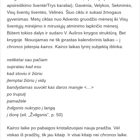
apsireiškimo šventė/Trys karaliai), Gavėnia, Velykos, Sek­minės,
Visų šventų šventės, Vėlinės. Šiuo ciklu ir sukasi žmogaus
gyvenimas. Metų ciklas nuo Advento gruodžio mėnesį iki Visų
šventųjų minėjimo ir mirusiųjų atminimo lapkričio mėnesį.
Būtent tokios dalys ir sudaro V. Aušros knygos struktūrą. Bet
knygoje
fiksuojamas ne tik įprastas kalendorinis laikas – į
chronos
įsiterpia
kairos
.
Kairos
laikas lyrinį subjek­tą ištinka:
netikėtai sau pačiam
supratau kad esu
kad stoviu ir žiūriu
įtemptai žiūriu į vidų
bandydamas suvokt kas daros manyje <…>
po truputį
pamažėle
žvilgsnis nukrypo į langą
į išorę
(eil. „Žvilgsnis”, p. 50)
Kairos
laike po pabaigos kristalizuojasi nauja pradžia. Vėl
viskas iš pradžių, tik jau kitaip. Ir visai kitaip nei
chronos
laike.