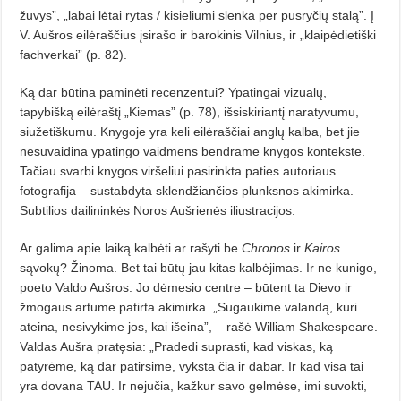
žuvys”, „labai lėtai rytas / kisieliumi slenka per pusryčių stalą”. Į
V. Aušros eilėraš­čius įsirašo ir barokinis Vilnius, ir „klaipėdietiški
fachverkai” (p. 82).
Ką dar būtina paminėti recenzentui? Ypatingai vizualų,
tapybišką eilėraštį „Kiemas” (p. 78), išsiskiriantį naratyvumu,
siužetiškumu. Knygoje yra keli eilėraščiai anglų kalba, bet jie
nesuvaidina ypatingo vaidmens bendrame knygos kontekste.
Tačiau svarbi knygos viršeliui pasirinkta paties autoriaus
fotografija – sustabdyta sklendžiančios plunksnos akimirka.
Subtilios dailininkės Noros Aušrienės iliustracijos.
Ar galima apie laiką kalbėti ar rašyti be
Chronos
ir
Kairos
sąvokų? Žinoma. Bet tai būtų jau kitas kalbėjimas. Ir ne kunigo,
poeto Valdo Aušros. Jo dėmesio centre – būtent ta Dievo ir
žmogaus artume patirta akimirka. „Sugaukime valandą, kuri
ateina, nesivykime jos, kai išeina”, – rašė William Shakespeare.
Valdas Aušra pratęsia: „Pradedi suprasti, kad viskas, ką
patyrėme, ką dar patirsime, vyksta čia ir dabar. Ir kad visa tai
yra dovana TAU. Ir nejučia, kažkur savo gelmėse, imi suvokti,