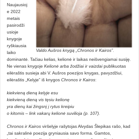
Naujausioj
e 2022
metais
pasirodži
u­sioje
knygoje
ryškiausia
Valdo Aušros knygą „Chronos ir Kairos”.
laiko
dominantė. Tačiau kelias, kelionė ir laikas neišvengiamai susiję.
Ne vienas knygoje
Kelionė arba žodžiai ir vaizdai
publikuotas
eilėraštis susieja abi V. Aušros poezijos knygas, pavyzdžiui,
eilėraštis „Kelyje” iš knygos
Chronos ir Kairos
:
kiekvieną dieną kelyje esu
kiekvieną dieną vis tęsiu kelionę
yra dienų kai žingsnį į rytus kreipiu
o kitomis – link vakarų kelionė suvilioja (p. 107).
Chronos ir Kairos
viršelyje rašytojas Alvydas Šlepikas rašo, kad
„tai sakralinė poezija gryniausia savo forma. Gamtos,