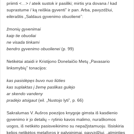
priimti <…> / ateik sustok ir pasiliki; mirtis yra dovana / kad
suprastume / ką reiškia gyventi” ir pan. Arba, pavyzdžiui,
eilėraštis „Saldaus gyvenimo obuolienė”:
žmonių gyvenimai
kaip tie obuoliai
ne visada tinkami
bendro gyvenimo obuolienei
(p. 99)
Netikėtai ataidi ir Kristijono Donelaičio Metų „Pavasario
linksmybių” tonacijos:
kas pasislėpęs buvo nuo liūties
kas suplaktas į žemę paslikas gulėjo
ar skendo vandeny
pradėjo atsigaut
(eil. „Nustojo lyti”, p. 66)
Sakralumas V. Aušros poezijos knygoje gimsta iš kasdienio
gyvenimo ir jo detalių – rytinio kavos malimo, nuraškomos
uogos, iš netikėto pasisveikinimo su nepažįstamuoju. Išsiskiria
kelios netikėtos metaforos ir palyginimai, pavyzdžiui, „atminties