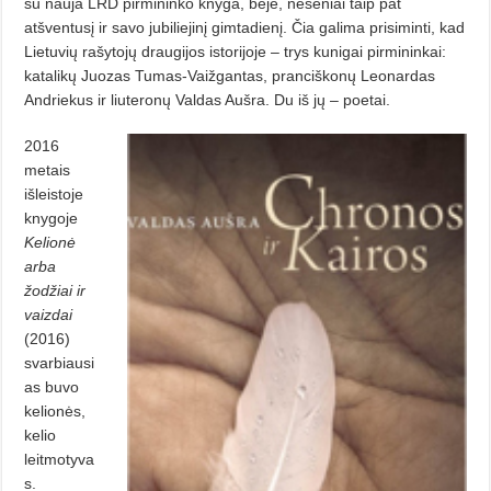
su nauja LRD pirmininko kny­ga, beje, neseniai taip pat
atšventusį ir savo jubiliejinį gimtadienį. Čia galima prisiminti, kad
Lietuvių rašytojų draugijos istorijoje – trys kunigai pirmininkai:
katalikų Juozas Tumas-Vaižgantas, pranciškonų Leonardas
Andriekus ir liuteronų Valdas Aušra. Du iš jų – poetai.
2016
metais
išleistoje
knygoje
Kelionė
arba
žodžiai ir
vaizdai
(2016)
svarbiausi
as buvo
kelionės,
kelio
leitmotyva
s.