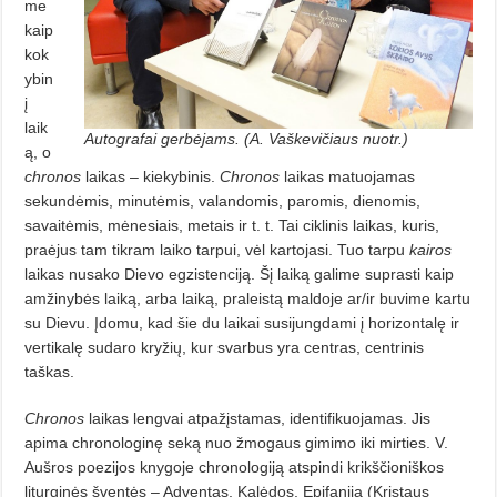
me
kaip
kok
ybin
į
laik
Autografai gerbėjams. (A. Vaškevičiaus nuotr.)
ą, o
chronos
laikas – kiekybinis.
Chronos
laikas matuojamas
sekundėmis, minutėmis, valandomis, paromis, dienomis,
savaitėmis, mėnesiais, metais ir t. t. Tai ciklinis laikas, kuris,
praėjus tam tikram laiko tarpui, vėl kartojasi. Tuo tarpu
kairos
laikas nusako Dievo egzistenciją. Šį laiką galime suprasti kaip
amžinybės laiką, arba laiką, praleistą maldoje ar/ir buvime kartu
su Dievu. Įdomu, kad šie du laikai susijungdami į horizontalę ir
vertikalę sudaro kryžių, kur svarbus yra centras, centrinis
taškas.
Chronos
laikas lengvai atpažįstamas, identifikuojamas. Jis
apima chronologinę seką nuo žmogaus gimimo iki mirties. V.
Aušros poezijos knygoje chronologiją atspindi krikščioniškos
liturginės šventės – Adventas, Kalėdos, Epifanija (Kristaus