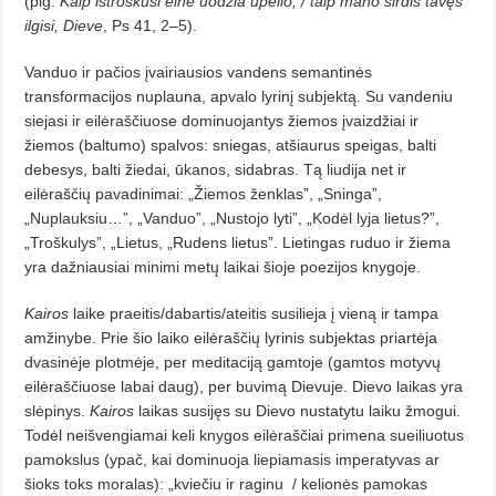
(plg.
Kaip ištroš­kusi elnė uodžia upelio, / taip mano širdis tavęs
ilgisi, Dieve
, Ps 41, 2–5).
Vanduo ir pačios įvairiausios vandens semantinės
transformacijos nuplauna, apvalo lyrinį subjektą. Su vandeniu
siejasi ir eilėraščiuose dominuojantys žiemos įvaizdžiai ir
žiemos (baltumo) spalvos: sniegas, atšiaurus speigas, balti
debesys, balti žiedai, ūkanos, sidabras. Tą liudija net ir
eilėraščių pavadinimai: „Žiemos ženklas”, „Sninga”,
„Nuplauksiu…”, „Vanduo”, „Nustojo lyti”, „Kodėl lyja lietus?”,
„Troškulys”, „Lietus, „Rudens lietus”. Lietingas ruduo ir žiema
yra dažniausiai minimi metų laikai šioje poezijos knygoje.
Kairos
laike praeitis/dabartis/ateitis susilieja į vieną ir tampa
amžinybe. Prie šio laiko eilėraščių lyrinis subjektas priartėja
dvasinėje plotmėje, per me­ditaciją gamtoje (gamtos motyvų
eilėraščiuose labai daug), per buvimą Dievuje. Dievo laikas yra
slėpinys.
Kairos
laikas susijęs su Dievo nustatytu laiku žmogui.
Todėl neišvengiamai keli knygos eilėraščiai primena sueiliuotus
pamokslus (ypač, kai dominuoja liepiamasis imperatyvas ar
šioks toks moralas): „kviečiu ir raginu
/ kelionės pamokas