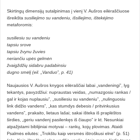
Skirtingų dimensijų sutalpinimas į vienį V. Aušros eilėraščiuose
išreikšta
susiliejimo su vandeniu, išsiliejimo, ištekėjimo
metaforomis:
susiliesiu su vandeniu
tapsiu srove
tapsiu žvynu žuvies
neriančiu upės gelmėn
žvaigždžių sidabru padabinsiu
dugno smėlį (eil. „Vanduo”, p. 41)
Naujausios V. Aušros knygos eilėraščiai labai „vandeningi”, lyg
tekantys, pavyzdžiui: nupraustas veidas, „numazgosiu rankas /
gal ir kojas nuplausiu”, „susiliesiu su vandeniu”, „nulinguosiu
link didžio vandens”, „kas stumdys debesis / pritvinkusius
vandens”, prakaito, lietaus lašai; sakai išteka iš praplėštos
širdies, „geriu vandenį pasilenkęs iš čiaupo” ir kt. Nesunkiai
atpažįstami biblijiniai motyvai – rankų, kojų plovimas. Ataidi
Psalmės eilutės: „Trokštu kaip versmės ištroškusi elnė” (p. 51)