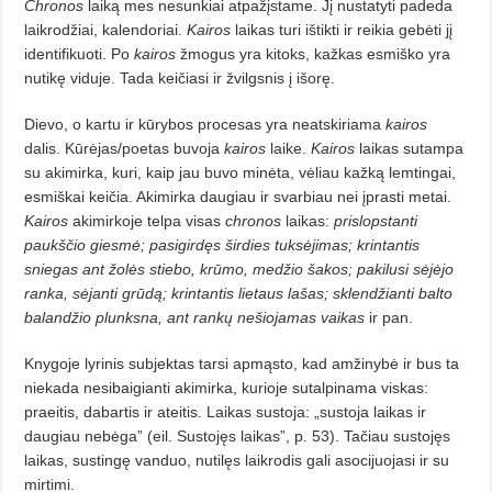
Chronos
laiką mes nesun­kiai atpažįstame. Jį nustatyti padeda
laikrodžiai, kalendoriai.
Kairos
laikas turi ištikti ir reikia gebėti jį
identifikuoti. Po
kairos
žmogus yra kitoks, kažkas esmiško yra
nutikę viduje. Tada keičiasi ir žvilgsnis į išorę.
Dievo, o kartu ir kūrybos procesas yra neatskiriama
kairos
dalis. Kūrėjas/poetas buvoja
kairos
laike.
Kairos
laikas sutampa
su akimirka, kuri, kaip jau buvo minėta, vėliau kažką lemtingai,
esmiškai keičia. Akimirka daugiau ir svarbiau nei įprasti metai.
Kairos
akimirkoje telpa visas
chronos
laikas:
prislopstanti
paukščio giesmė; pasigirdęs širdies tuksėjimas; krintantis
sniegas ant žolės stiebo, krūmo, medžio šakos; pakilusi sėjėjo
ranka, sėjanti grūdą; krintantis lietaus lašas; sklendžianti balto
balandžio plunksna, ant rankų nešiojamas vaikas
ir pan.
Knygoje lyrinis subjektas tarsi apmąsto, kad amžinybė ir bus ta
niekada nesibaigianti akimirka, kurioje sutalpinama viskas:
praeitis, dabartis ir atei­tis. Laikas sustoja: „sustoja laikas ir
daugiau nebėga” (eil. Sustojęs laikas”, p. 53). Tačiau sustojęs
laikas, sustingę vanduo, nutilęs laikrodis gali asocijuojasi ir su
mirtimi.