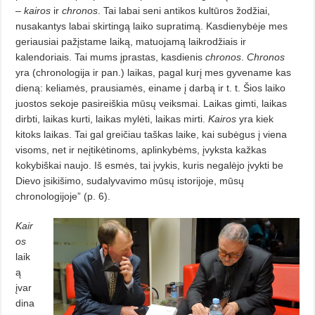
–
kairos
ir
chronos
. Tai labai seni antikos kultūros žodžiai,
nusakantys labai skirtingą laiko supratimą. Kasdienybėje mes
geriausiai pažįstame laiką, matuojamą laikrodžiais ir
kalendoriais. Tai mums įprastas, kasdienis
chronos
.
Chronos
yra (chronologija ir pan.) laikas, pagal kurį mes gyvename kas
dieną: keliamės, prausiamės, einame į darbą ir t. t. Šios laiko
juostos sekoje pasireiškia mūsų veiksmai. Laikas gimti, laikas
dirbti, laikas kurti, laikas mylėti, laikas mirti.
Kairos
yra kiek
kitoks laikas. Tai gal greičiau taškas laike, kai subėgus į viena
visoms, net ir neįtikėtinoms, aplinkybėms, įvyksta kažkas
kokybiškai naujo. Iš esmės, tai įvykis, kuris negalėjo įvykti be
Dievo įsikišimo, sudalyvavimo mūsų istorijoje, mūsų
chronologijoje” (p. 6).
Kair
os
laik
ą
įvar
dina