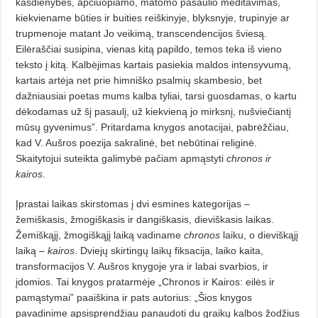
kasdienybės, apčiuopiamo, matomo pasaulio meditavimas,
kiekviename būties ir buities reiškinyje, blyksnyje, trupinyje ar
trupmenoje matant Jo veikimą, transcendencijos šviesą.
Eilėraščiai susipina, vienas kitą papildo, temos teka iš vieno
teksto į kitą. Kalbėjimas kartais pasiekia maldos intensyvumą,
kartais artėja net prie himniško psalmių skambesio, bet
dažniausiai poetas mums kalba tyliai, tarsi guosdamas, o kartu
dėkodamas už šį pasaulį, už kiekvieną jo mirksnį, nušviečiantį
mūsų gyvenimus”. Pritardama knygos anotacijai, pabrėžčiau,
kad V. Aušros poezija sakralinė, bet nebūtinai religinė.
Skaitytojui suteikta galimybė pačiam apmąstyti
chronos ir
kairos
.
Įprastai laikas skirstomas į dvi esmines kategorijas –
žemiškasis, žmogiškasis ir dangiškasis, dieviškasis laikas.
Žemiškąjį, žmogiškąjį laiką vadiname
chronos
laiku, o dieviškąjį
laiką –
kairos
. Dviejų skirtingų laikų fiksacija, laiko kaita,
transformacijos V. Aušros knygoje yra ir labai svarbios, ir
įdomios. Tai knygos pratarmėje „Chronos ir Kairos: eilės ir
pamąstymai” paaiškina ir pats autorius: „Šios knygos
pavadinime apsisprendžiau panaudoti du graikų kalbos žodžius