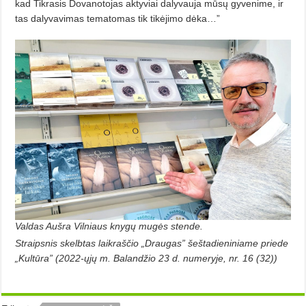
kad Tikrasis Dovanotojas aktyviai dalyvauja mūsų gyvenime, ir
tas dalyvavimas tematomas tik tikėjimo dė­ka…”
Valdas Aušra Vilniaus knygų mugės stende.
Straipsnis skelbtas laikraščio „Draugas” šeštadieniniame priede
„Kultūra” (2022-ųjų m. Balandžio 23 d. numeryje, nr. 16 (32))