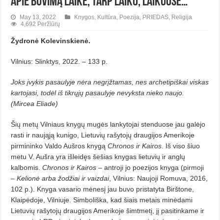
Apie buvimą laike, tarp laiko, laikuose…
May 13, 2022
Knygos
,
Kultūra
,
Poezija
,
PRIEDAS
,
Religija
4,692 Peržiūrų
Žydronė Kolevinskienė.
Vilnius: Slinktys, 2022. – 133 p.
Joks įvykis pasaulyje nėra negrįžtamas, nes archetipiškai viskas
kartojasi, todėl iš tikrųjų pasaulyje nevyksta nieko naujo.
(Mircea Eliade)
Šių metų Vilniaus knygų mugės lankytojai stenduose jau galėjo
rasti ir naująją kunigo, Lietuvių rašytojų draugijos Amerikoje
pirmininko Valdo Aušros knygą
Chronos ir Kairos
. Iš viso šiuo
metu V. Aušra yra išleidęs šešias knygas lietuvių ir anglų
kalbomis.
Chronos ir Kairos
– antroji jo poezijos knyga (pirmoji
–
Kelionė arba žodžiai ir vaizdai
, Vilnius: Naujoji Romuva, 2016,
102 p.). Knyga vasario mėnesį jau buvo pristatyta Birštone,
Klaipėdoje, Vilniuje. Simboliška, kad šiais metais minėdami
Lietuvių rašytojų draugijos Amerikoje šimtmetį, jį pasitinkame ir