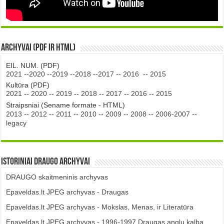
Archyvai (PDF ir HTML)
EIL. NUM. (PDF)
2021
--
2020
--
2019
--
2018
--
2017
--
2016
--
2015
Kultūra (PDF)
2021
--
2020
--
2019
--
2018
--
2017
--
2016
--
2015
Straipsniai (Sename formate - HTML)
2013
--
2012
--
2011
--
2010
--
2009
--
2008
--
2006-2007
--
legacy
Istoriniai DRAUGO Archyvai
DRAUGO skaitmeninis archyvas
Epaveldas.lt JPEG archyvas - Draugas
Epaveldas.lt JPEG archyvas - Mokslas, Menas, ir Literatūra
Epaveldas.lt JPEG archyvas - 1996-1997 Draugas anglų kalba