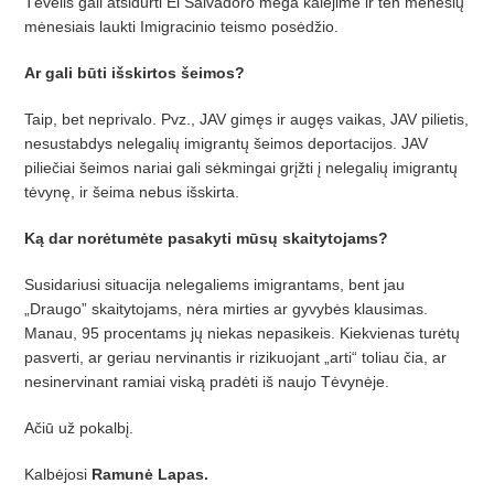
Tėvelis gali atsidurti El Salvadoro mega kalėjime ir ten mėnesių
mė
nesiais laukti Imigracinio teismo pos
ėdžio.
Ar gali bū
ti i
šskirtos šeimos?
Taip, bet neprivalo. Pvz., JAV gimęs ir augęs vaikas, JAV pilietis,
nesustabdys nelegalių imigrantų šeimos deportacijos. JAV
piliečiai š
eimos nariai gali s
ėkmingai grįžti į nelegalių imigrantų
tėvynę, ir šeima nebus išskirta.
Ką dar norėtumėte
pasakyti
mūsų skaitytojams?
Susidariusi situacija nelegaliems imigrantams, bent jau
„Draugo” skaitytojams, nėra mirties ar gyvybės klausimas.
Manau, 95 procentams jų
niekas nepasikeis. Kiekvienas tur
ėtų
pasverti, ar geriau nervinantis ir rizikuojant „arti“ toliau čia, ar
nesinervinant ramiai viską pradė
ti i
š
naujo T
ėvynėje.
Ačiū už pokalbį.
Kalbėjosi
Ramunė Lapas.