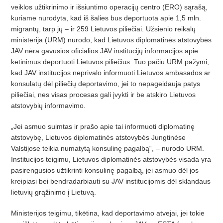
veiklos u
žtikrinimo ir išsiuntimo operacijų
centro (ERO) s
ąrašą,
kuriame nurodyta, kad iš šalies bus deportuota apie 1,5 mln.
migrantų, tarp jų – ir 259 Lietuvos piliečiai. Užsienio reikalų
ministerija (URM) nurodo, kad Lietuvos diplomatinės atstovybės
JAV nėra gavusios oficialios JAV institucijų informacijos apie
ketinimus deportuoti Lietuvos piliečius. Tuo pačiu URM pažymi,
kad JAV institucijos neprivalo informuoti Lietuvos ambasados ar
konsulatų dė
l pilie
čių deportavimo, jei to nepageidauja patys
pilieč
iai, nes visas procesas gali
įvykti ir be atskiro Lietuvos
atstovybių informavimo.
„Jei asmuo suimtas ir prašo apie tai informuoti diplomatinę
atstovybę
, Lietuvos diplomatin
ės atstovybė
s Jungtin
ėse
Valstijose teikia numatytą konsulinę pagalbą“, –
nurodo URM.
Institucijos teigimu, Lietuvos diplomatin
ės atstovybė
s visada yra
pasirengusios u
žtikrinti konsulinę pagalbą, jei asmuo dėl jos
kreipiasi bei bendradarbiauti su JAV institucijomis dėl sklandaus
lietuvių grąž
inimo
į
Lietuv
ą.
Ministerijos teigimu, tik
ėtina, kad deportavimo atvejai, jei tokie