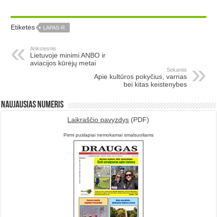
Etiketės
LAPAS-R.
Ankstesnis
Lietuvoje minimi ANBO ir
aviacijos kūrėjų metai
Sekantis
Apie kultūros pokyčius, varnas
bei kitas keistenybes
Naujausias numeris
Laikraščio pavyzdys
(PDF)
Pirmi puslapiai nemokamai smalsuoliams