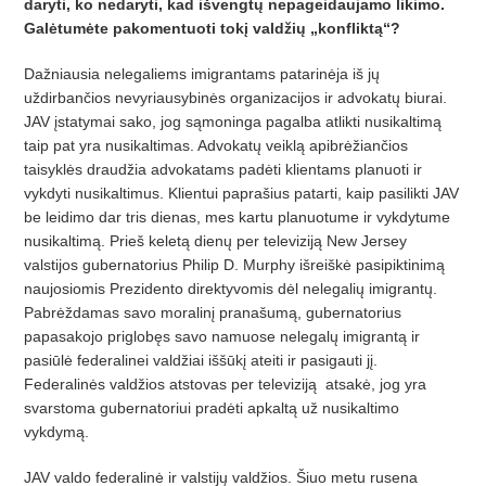
daryti, ko nedaryti, kad išvengtų nepageidaujamo likimo.
Galėtumėte pakomentuoti tokį valdžių „konfliktą“?
Daž
niausia nelegaliems imigrantams patarin
ėja iš jų
uždirbančios nevyriausybinės organizacijos ir advokatų biurai.
JAV įstatymai sako, jog są
moninga pagalba atlikti nusikaltim
ą
taip pat yra nusikaltimas. Advokatų veiklą apibrėžiančios
taisyklės draudžia advokatams padėti klientams planuoti ir
vykdyti nusikaltimus. Klientui papraš
ius patarti, kaip pasilikti JAV
be leidimo dar tris dienas, mes kartu planuotume ir vykdytume
nusikaltim
ą. Prieš keletą
dien
ų per televiziją New Jersey
valstijos gubernatorius Philip D. Murphy išreiškė pasipiktinimą
naujosiomis
Prezidento direktyvomis dė
l nelegali
ų imigrantų.
Pabrėždamas savo moralinį pranašumą, gubernatorius
papasakojo priglobę
s savo namuose nelegal
ų imigrantą ir
pasiūlė
federalinei vald
žiai iššūkį ateiti ir pasigauti jį.
Federalinės valdžios atstovas per televiziją atsakė, jog yra
svarstoma gubernatoriui pradėti apkaltą už nusikaltimo
vykdymą.
JAV valdo federalinė
ir valstij
ų valdž
ios.
Šiuo metu rusena