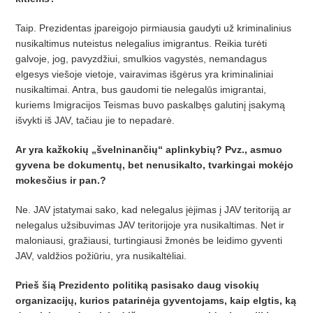
Taip. Prezidentas įpareigojo pirmiausia gaudyti už kriminalinius
nusikaltimus nuteistus nelegalius imigrantus. Reikia turėti
galvoje, jog, pavyzdžiui, smulkios vagystė
s, nemandagus
elgesys vie
šoje vietoje, vairavimas išgėrus yra kriminaliniai
nusikaltimai. Antra, bus gaudomi tie nelegalūs imigrantai,
kuriems Imigracijos Teismas
buvo paskalb
ęs galutinį įsakymą
išvykti iš JAV, tačiau jie to nepadarė.
Ar yra kažkokių „š
velninan
čių“ aplinkybių? Pvz., asmuo
gyvena be dokumentų, bet nenusikalto, tvarkingai mokė
jo
mokes
čius ir pan.?
Ne. JAV įstatymai sako, kad nelegalus įėjimas į JAV teritoriją ar
nelegalus užsibuvimas JAV teritorijoje yra nusikaltimas. Net ir
maloniausi, gražiausi, turtingiausi žmonės be leidimo gyventi
JAV, valdž
ios po
žiūriu, yra nusikaltėliai.
Prieš šią Prezidento politiką pasisako daug visokių
organizacijų
, kurios patarin
ėja gyventojams, kaip elgtis, ką