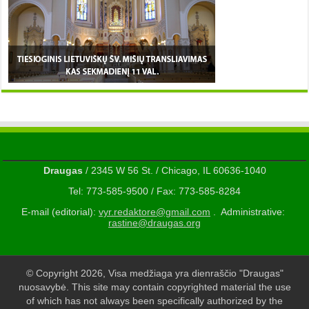
Draugas
/ 2345 W 56 St. / Chicago, IL 60636-1040
Tel: 773-585-9500 / Fax: 773-585-8284
E-mail (editorial):
vyr.redaktore@gmail.com
. Administrative:
rastine@draugas.org
© Copyright 2026, Visa medžiaga yra dienraščio "Draugas"
nuosavybė. This site may contain copyrighted material the use
of which has not always been specifically authorized by the