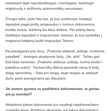
nelaukiant tapti nepriekaištingais, mandagiais, tvarkingai
reigistruotų ir prižiūrėtų automomiblių vairuotojais.
Žmogui tylint, įvyks štai kas: jis bus areštuotas nustatyti
tapatybei pagal pirštų
antspaudus ir turimus dokumentus,
kredito kortas, telefon
ą bei kitus daiktus. Per keletą
dien
ų
išaiškėjus tapatybei ir imigraciniam statusui, jis bus perkeltas į
imigracin
į kalėjimą laukti Imigracijos Teismo.
Kai pareigųnas prie durų; „Prašome atidaryti, policija, norėtume
pakalbėti“, teisingas atsakymas būtų; „Ne, ačiū“. Tačiau gali
bū
ti kitas variantas:
„Prašome atidaryti, policija, turime areš
to /
paie
š
kos order
į“. Tuomet kiltų dilema pasirinkti vieną iš
keli
ų
blogų
sprendim
ų – šokti pro langą, bėgti stogais ar atidaryti
duris, prieš pareigūnams jas išlaužiant.
Jei asmuo gyvena su padirbtais dokumentais, ar geriau
yra jų nerodyti?
Abejotinos kilmės dokumentai yra naudingi nepilnamečiams
nusipirkti alaus. Atsidūrus situacijoje, kai tokius dokumentus