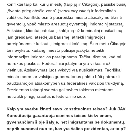
konfliktai tarp kai kurių miestų (tarp jų ir Čikagos)
, pasiskelbusi
ų
„švento prieglobsč
io zona
” (
sanctuary cities
) ir federalinės
valdž
ios. Konflikto esm
ė
pasirei
škia miesto atsisakymu tikrinti
gyventojų, ypač miesto arešuotų gyventojų
, imigracin
į statusą.
Anksčiau, klientui patekus į kalėjimą už kriminalinį nusikaltimą,
jam grėsdavo, atsėdė
jus bausm
ę, atitekti Imigracijos
pareigūnams ir keliauti į
imigracin
į kalėjimą. Šiuo metu Čikagoje
tai nevyksta, kadangi miesto policijai įsakyta neteikti
informacijos Imigracijos pareigūnams. Tačiau tikėtina, kad tai
netrukus pasikeis. Federaliniai įstatymai yra viršesni už
vietinius. Atsisakymas juos vykdyti yra nusikaltimas. Teoriškai,
miesto meras ar valstijos gubernatorius galėtų būti patraukti
baudžiamojon atsakomybėn už federalinės valdžios trukdymą.
Prezidentas taipogi svarsto galimybes tokiems miestams
nutraukti pinig
ų srautus iš federalinio iž
do.
Kaip yra svarbu žinoti savo konstitucines teises? Juk JAV
Konstitucija garantuoja esmines teises kiekvienam,
gyvenanč
iam
šioje šalyje, net imigrantams be dokumentų,
nepriklausomai nuo to, kas yra šalies prezidentas, ar taip?