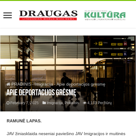
PRADINIS
-
Imigracija
-
Apie deportacijos grėsmę
Apie deportacijos grėsmę
February 7, 2025
Imigracija
,
Pokalbis
4,133 Peržiūrų
RAMUNĖ LAPAS.
JAV žiniasklaida neseniai paviešino JAV Imigracijos ir muitinė
s