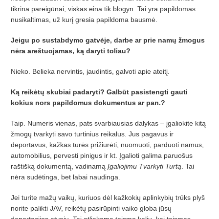
tikrina pareigūnai, viskas eina tik blogyn. Tai yra papildomas
nusikaltimas, už kurį
gresia papildoma bausm
ė.
Jeigu po sustabdymo gatvėje, darbe ar prie namų žmogus
nėra areštuojamas, ką daryti toliau?
Nieko. Belieka nervintis, jaudintis, galvoti apie ateitį.
Ką reikėtų skubiai padaryti? Galbū
t pasistengti gauti
kokius nors papildomus dokumentus ar pan.?
Taip. Numeris vienas, pats svarbiausias dalykas
– įgaliokite kitą
žmogų tvarkyti savo turtinius reikalus. Jus pagavus ir
deportavus, kažkas turės prižiūrėti, nuomuoti, parduoti namus,
automobilius, pervesti pinigus ir kt. Į
galioti galima paruo
šus
raštišką dokumentą, vadinamą
Įgaliojimu Tvarkyti Turtą
. Tai
nėra sudė
tinga, bet labai naudinga.
Jei turite mažų vaikų
, kuriuos d
ėl kažkokių aplinkybių trūks plyš
norite palikti JAV, reikėtų pasirūpinti vaiko globa jūsų
deportacijos atveju. Tai atliekama teismo keliu, kai teismas