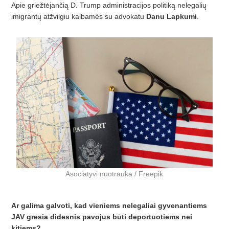
Apie griežtėjančią D. Trump administracijos politiką nelegalių
imigrantų atžvilgiu kalbamės su advokatu
Danu Lapkumi
.
Asociatyvi nuotrauka / Freepik
Ar galima galvoti, kad vieniems nelegaliai gyvenantiems
JAV gresia didesnis pavojus būti deportuotiems nei
kitiems?