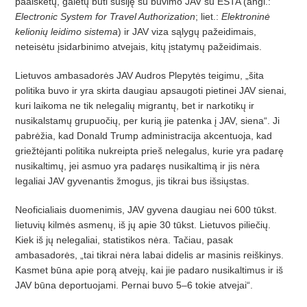
paaiškėtų, galėtų būti susiję su buvimo JAV su ESTA (angl.:
Electronic System for Travel Authorization
; liet.:
Elektronin
ė
kelionių
leidimo sistema
) ir JAV viza s
ą
lyg
ų pažeidimais,
neteisėtu įsidarbinimo atvejais, kitų įstatymų paž
eidimais.
Lietuvos ambasador
ės JAV Audros Plepytės teigimu, „šita
politika buvo ir yra skirta daugiau apsaugoti pietinei JAV sienai,
kuri laikoma ne tik nelegalių migrantų, bet ir narkotikų ir
nusikalstamų grupuočių
, per kuri
ą jie patenka į
JAV, siena
“. Ji
pabrėžia, kad Donald Trump administracija akcentuoja, kad
griežtė
janti politika nukreipta prie
š nelegalus, kurie yra padarę
nusikaltimų, jei asmuo yra padaręs nusikaltimą ir jis nėra
legaliai JAV gyvenantis žmogus, jis tikrai bus išsių
stas.
Neoficialiais duomenimis, JAV gyvena daugiau nei 600 tūkst.
lietuvių kilmės asmenų, iš jų apie 30 tūkst. Lietuvos piliečių
.
Kiek i
š jų
nelegaliai, statistikos n
ėra. Tačiau, pasak
ambasadorės, „tai tikrai nėra labai didelis ar masinis reiškinys.
Kasmet būna apie porą atvejų, kai jie padaro nusikaltimus ir iš
JAV būna deportuojami. Pernai buvo 5–6 tokie atvejai“.