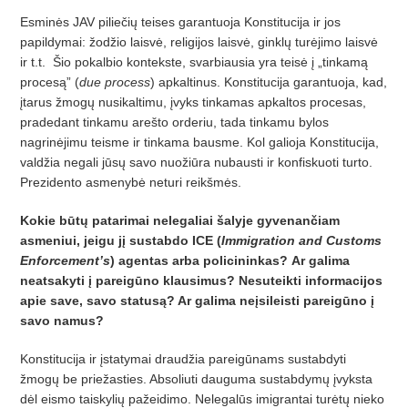
Esminės JAV piliečių teises garantuoja Konstitucija ir jos
papildymai: žodžio laisvė, religijos laisvė
, ginkl
ų turė
jimo laisv
ė
ir t.t. Šio pokalbio kontekste, svarbiausia yra teisė į „tinkamą
procesą” (
due process
) apkaltinus. Konstitucija garantuoja, kad,
įtarus žmogų nusikaltimu, įvyks tinkamas apkaltos procesas,
pradedant tinkamu arešto orderiu, tada tinkamu bylos
nagrinėjimu teisme ir tinkama bausme. Kol galioja Konstitucija,
valdžia negali jūsų
savo nuo
žiūra nubausti ir konfiskuoti turto.
Prezidento asmenybė neturi reikšmės.
Kokie būtų
patarimai
nelegaliai šalyje gyvenančiam
asmeniui, jeigu jį
sustabdo ICE
(
Immigration and Customs
Enforcement’s
) agentas arba policininkas? Ar galima
neatsakyti į pareigūno klausimus? Nesuteikti informacijos
apie save, savo statusą? Ar galima neį
sileisti pareig
ūno į
savo namus?
Konstitucija ir įstatymai draudžia pareigūnams sustabdyti
žmogų be priež
asties. Absoliuti dauguma sustabdym
ų įvyksta
dė
l eismo taiskyli
ų paž
eidimo. Nelegal
ūs imigrantai turėtų nieko