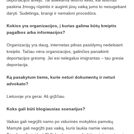
paskiria žmogų rūpintis ir auginti jūsų vaiką jums to nesugebant
daryti. Sudėtinga, brangi ir nemaloni procedūra.
Kokios yra organizacijos, į
kurias galima b
ūtų kreiptis
pagalbos arba informacijos?
Organizacijų
yra daug, internetas pilnas pasi
ūlymų
nedelsiant
kreiptis. Ta
č
iau n
ėra organizacijos, galinčios panaikinti
deportacijos grėsmę
. Jei esi nelegalus imigrantas
– tau gresia
deportacija.
Ką
pasakytum tiems, kurie neturi dokument
ų ir neturi
advokato?
Lietuvoje yra gerai. Aš grįžčiau.
Koks gali būti blogiausias scenarijus?
Vaikas gali negrįžti namo po vidurinė
s mokyklos pamok
ų.
Mamytė gali negrįžti pas vaiką, kuris laukia namie vienas.