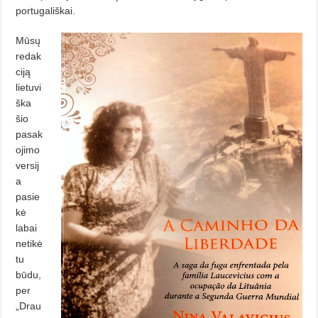
portugališkai.
Mūsų
redak
ciją
lietuvi
ška
šio
pasak
ojimo
versij
a
pasie
kė
labai
netikė
tu
būdu,
per
„Drau