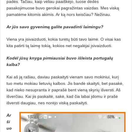
padės. Tačiau, kaip vėliau paaiškėjo, tuose dėdės
pasakojimuose buvo gerokai pagražintas vaizdas. Mes viską
pamatėme kitomis akimis. Ar ką nors keisčiau? Nežinau.
Ar jūs savo gyvenimą galite pavadinti laimingu?
Viena yra įsivaizduoti, kokia turė­tų būti tavo laimė. O visai kas
kita patirti tą laimę tokią, kokios net negalėjai įsivaizduoti.
Kodėl jūsų knyga pirmiausiai buvo išleista portugalų
kalba?
Kai aš ją rašiau, daviau paskaityti vienam savo mokiniui, kurį
tuo metu mokiau lietuvių kalbos. Jis bandė skaityti, bet pasakė,
kad nieko nesupranta ir paprašė bent vieną skyrių išversti. Aš
išverčiau. Kai jis paskaitė, sakė, kad čia labai įdomu ir prašė
išvers­ti daugiau, nes norėjo viską paskaityti.
Ar
ši
uo