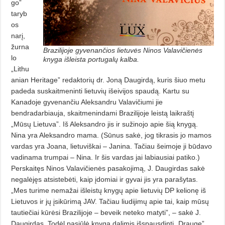
go”
taryb
os
narį,
žurna
Brazilijoje gyvenančios lietuvės Ninos Valavičienės
lo
knyga išleista portugalų kalba.
„Lithu
anian Heritage” redaktorių dr. Joną Daugirdą, kuris šiuo metu
padeda suskaitmeninti lietuvių išeivijos spaudą. Kartu su
Kanadoje gyve­nančiu Aleksandru Valavičiumi jie
bendradarbiau­ja, skaitmenindami Brazilijoje leistą laikraštį
„Mūsų Lietuva”. Iš Aleksandro jis ir sužinojo apie šią knygą.
Nina yra Aleksandro mama. (Sūnus sakė, jog tikrasis jo mamos
vardas yra Joana, lietuviškai – Janina. Tačiau šeimoje ji būdavo
vadinama trumpai – Nina. Ir šis vardas jai labiau­siai patiko.)
Perskaitęs Ninos Valavičienės pasakojimą, J. Daugirdas sakė
negalėjęs atsistebėti, kaip įdomiai ir gyvai jis yra parašytas.
„Mes turime nema­žai išleistų knygų apie lietuvių DP kelionę iš
Lietuvos ir jų įsikūrimą JAV. Tačiau liudijimų apie tai, kaip mū­sų
tautiečiai kūrėsi Brazilijoje – beveik neteko matyti”, – sakė J.
Daugir­das. Todėl pasiūlė knygą dalimis išspausdinti „Drauge”.