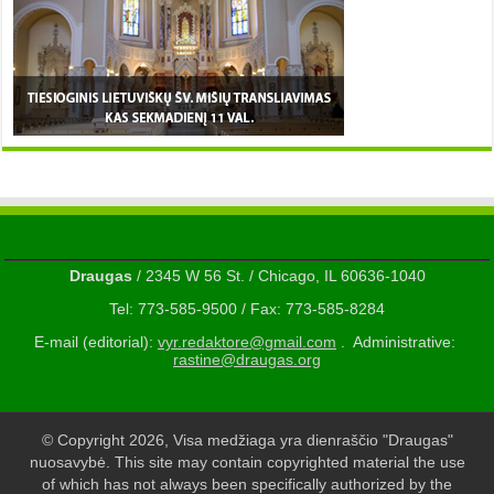
Draugas
/ 2345 W 56 St. / Chicago, IL 60636-1040
Tel: 773-585-9500 / Fax: 773-585-8284
E-mail (editorial):
vyr.redaktore@gmail.com
. Administrative:
rastine@draugas.org
© Copyright 2026, Visa medžiaga yra dienraščio "Draugas"
nuosavybė. This site may contain copyrighted material the use
of which has not always been specifically authorized by the