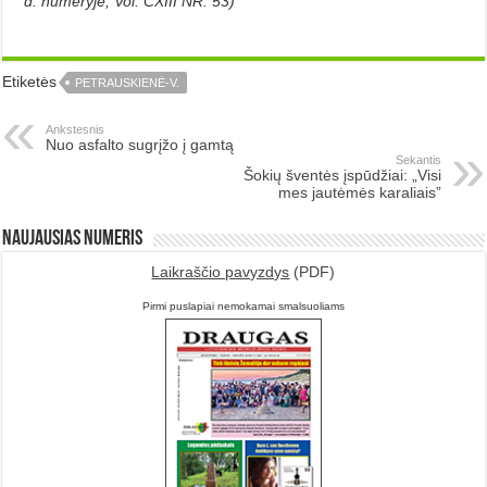
d. numeryje, Vol. CXIII NR. 53)
Etiketės
PETRAUSKIENĖ-V.
Ankstesnis
Nuo asfalto sugrįžo į gamtą
Sekantis
Šokių šventės įspūdžiai: „Visi
mes jautėmės karaliais”
Naujausias numeris
Laikraščio pavyzdys
(PDF)
Pirmi puslapiai nemokamai smalsuoliams