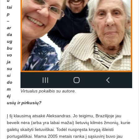
u
tai
p
–
ar
da
ug
bu
vo
ja
su
si
do
m
Virtualus pokalbis su autore.
ėj
usių ir pirkusių?
Į šį klausimą atsakė Aleksandras. Jo teigimu, Brazilijoje jau
beveik nėra (arba yra labai mažai) lietuvių kilmės žmonių, kurie
galėtų skaityti lietuviškai. Todėl nuspręsta knygą išleisti
portugališkai. Mama 2005 metais ranka į sąsiuvinį buvo jau