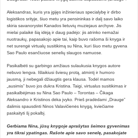
Aleksandras, kuris yra įgijęs inžinieriaus specialybę ir dirbo
logistikos srityje, šiuo metu yra pensininkas ir dalį savo laiko
skiria savanorystei Kanados lietuvių muziejaus archyve. Jis
mielai palaikė šią idėją ir daug padėjo: jis atrinko nemažai
nuotraukų, papasakojo apie tai, kaip buvo rašoma ši kny­ga ir
net surengė virtualų susitikimą su Nina, kuri šiuo metu gyvena
Sao Paulo esančiuose senelių slaugos namuose.
Pasikalbėti su garbingo amžiaus sulaukusia knygos autore
nebuvo lengva. Išlaikiusi šviesų protą, atmintį ir humoro
jausmą, ji nebegali džiaugtis gera klausa. Todėl mamos
„ausimis” buvo jos dukra Kristina. Taigi, virtua­lus susitikimas ir
pasikalbėjimas su Ni­na Sao Paulo – Torontas – Čikaga
Aleksandro ir Kristinos dėka įvyko. Prieš pradėdami „Drauge”
dalimis spausdin­ti Ninos Valavičienės knygą, kviečiame
paskaityti šį pokalbį.
Gerbiama Nina, jūsų knygoje ap­rašytas šeimos gyvenimas
yra tikrai ypatingas. Rašote apie savo senelę, pasakojate