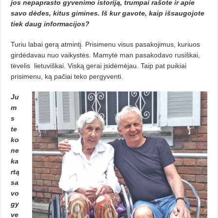
jos nepaprasto gyvenimo istoriją, trumpai rašote ir apie
savo dėdes, kitus gimines. Iš kur gavote, kaip išsaugojote
tiek daug informacijos?
Turiu labai gerą atmintį. Prisime­­nu visus pasakojimus, kuriuos
girdėdavau nuo vaikystės. Mamytė man pasakodavo rusiškai,
tėvelis
lietuviškai. Viską gerai įsidėmėjau. Taip pat pui­kiai
prisimenu, ką pačiai teko pergyventi.
Ju
m
s
te
ko
ne
ka
rtą
sa
vo
gy
ve