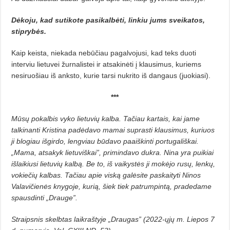
Dėkoju, kad sutikote pasikalbėti, linkiu jums sveikatos,
stiprybės.
Kaip keista, niekada nebūčiau pagalvojusi, kad teks duoti
interviu lietuvei žurnalistei ir atsakinėti į klausimus, kuriems
nesiruošiau iš anksto, kurie tarsi nukrito iš dangaus (juokiasi).
***
Mūsų pokalbis vyko lietuvių kalba. Tačiau kartais, kai jame
talkinanti Kristina padėdavo mamai suprasti klausimus, kuriuos
ji blogiau išgirdo, lengviau būdavo paaiškinti portugališkai.
„Mama, atsakyk lietuviškai”, primindavo dukra. Nina yra puikiai
išlaikiusi lietuvių kalbą. Be to, iš vaikystės ji mokėjo rusų, lenkų,
vokiečių kalbas. Tačiau apie viską galėsite paskaityti Ninos
Valavičienės knygoje, kurią, šiek tiek patrumpintą, pradedame
spausdinti „Drauge”.
Straipsnis skelbtas laikraštyje „Draugas” (2022-ųjų m. Liepos 7