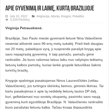
Apie gyvenimą ir laimę, kurtą Brazilijoje
July 10, 2022
Imigracija
,
Istorija
,
Knygos
,
Pokalbis
5,529 Peržiūrų
Virginija Petrauskienė.
Brazilijoje, Sao Paulo mieste gyve­nanti lietuvė Nina Valavičienė
neseniai atšventė savo 96-erių metų sukaktį. Prieš kiek daugiau
nei 20 metų, palaidojusi vyrą, ji nusprendė parašyti knygą apie
savo nepaprastą gyvenimą. Ir taip pamažu, pamažu gimė
rankraštis. Jis buvo rašomas laisvu laiku nuo rašy­tojos teikiamų
lietuvių kalbos pamokų, kurias lankė grupelė lietuviškas šaknis
turinčių brazilų.
Knygoje spalvingai pasakojamas Ninos Laucevičiūtės (vėliau
Valavičie­nės), jos turtingos ūkininkų šeimos, giminės likimas. Tai
kartu pasakojimas ir apie tą nedidelę lietuvių tautos DP dalį,
kuri, gelbėdamasi nuo sovietų okupantų, pasirinko savo naują
gyvenimą kurti egzotiškoje Brazilijoje. N. Valavičienės rankraštis
buvo parašytas lietuvių kalba. Tačiau knyga išspausdinta