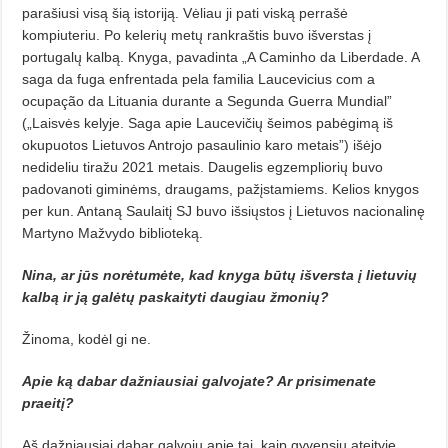
parašiusi visą šią istoriją. Vėliau ji pati viską perrašė
kompiuteriu. Po kelerių metų rankraštis buvo išverstas į
portugalų kalbą. Knyga, pavadinta „A Caminho da Liberdade. A
saga da fuga enfrentada pela familia Laucevicius com a
ocupação da Lituania durante a Segunda Guerra Mundial”
(„Laisvės kelyje. Saga apie Laucevičių šeimos pabėgimą iš
okupuotos Lietuvos Antrojo pasaulinio karo metais”) išėjo
nedideliu tiražu 2021 metais. Daugelis egzempliorių buvo
padovanoti giminėms, draugams, pažįstamiems. Kelios knygos
per kun. Antaną Saulaitį SJ buvo išsiųstos į Lietuvos nacionalinę
Martyno Mažvydo biblioteką.
Nina, ar jūs norėtumėte, kad knyga būtų išversta į lietuvių
kalbą ir ją galėtų paskaityti daugiau žmonių?
Žinoma, kodėl gi ne.
Apie ką dabar dažniausiai galvojate? Ar prisimenate
praeitį?
Aš dažniausiai dabar galvoju apie tai, kaip gyvensiu ateityje.