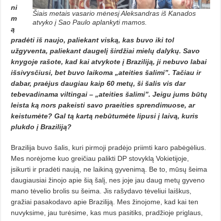
ni
Šiais metais vasario mėnesį Aleksandras iš Kanados
m
atvyko į Sao Paulo aplankyti mamos.
ą
pradėti iš naujo, paliekant viską, kas buvo iki tol
užgyventa, paliekant daugelį širdžiai mielų dalykų. Savo
knygoje rašote, kad kai atvykote į Braziliją, ji nebuvo labai
išsivysčiusi, bet buvo laikoma „ateities šalimi”. Tačiau ir
dabar, praėjus daugiau kaip 60 metų, ši šalis vis dar
tebevadinama viltingai – „ateities šalimi”. Jeigu jums būtų
leista ką nors pakeisti savo praeities sprendimuose, ar
keistumėte? Gal tą kartą nebūtumėte lipusi į laivą, kuris
plukdo į Braziliją?
Brazilija buvo šalis, kuri pirmoji pradėjo priimti karo pabėgėlius.
Mes norėjome kuo greičiau palikti DP stovyklą Vokietijoje,
įsikurti ir pradėti naują, ne laikiną gyvenimą. Be to, mū­sų šeima
daugiausiai žinojo apie šią ša­lį, nes joje jau daug metų gyveno
mano tėvelio brolis su šeima. Jis rašydavo tėveliui laiškus,
gražiai pasakodavo apie Braziliją. Mes žinojome, kad kai ten
nuvyksime, jau turėsime, kas mus pasitiks, pradžioje priglaus,