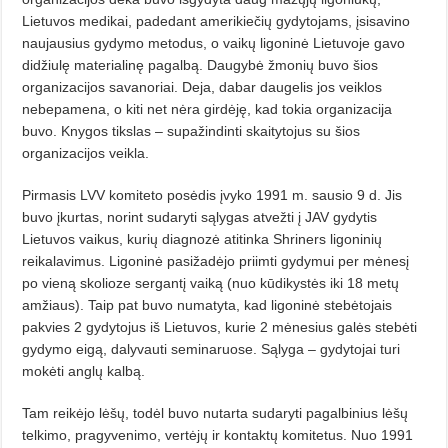
Lietuvos medikai, padedant amerikiečių gydytojams, įsisavino
naujausius gydymo metodus, o vaikų ligoninė Lietuvoje gavo
didžiulę materialinę pagalbą. Daugybė žmonių buvo šios
organizacijos savanoriai. Deja, dabar daugelis jos veiklos
nebepamena, o kiti net nėra girdėję, kad tokia organizacija
buvo. Knygos tikslas – supažindinti skaitytojus su šios
organizacijos veikla.
Pirmasis LVV komiteto posėdis įvyko 1991 m. sausio 9 d. Jis
buvo įkurtas, norint sudaryti sąlygas atvežti į JAV gydytis
Lietuvos vaikus, kurių diagnozė atitinka Shriners ligoninių
reikalavimus. Ligoninė pasižadėjo priimti gydymui per mėnesį
po vieną skolioze sergantį vaiką (nuo kūdikystės iki 18 metų
amžiaus). Taip pat buvo numatyta, kad ligoninė stebėtojais
pakvies 2 gydytojus iš Lietuvos, kurie 2 mėnesius galės stebėti
gydymo eigą, dalyvauti seminaruose. Sąlyga – gydytojai turi
mokėti anglų kalbą.
Tam reikėjo lėšų, todėl buvo nutarta sudaryti pagalbinius lėšų
telkimo, pragyvenimo, vertėjų ir kontaktų komitetus. Nuo 1991