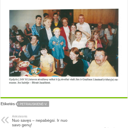
Etiketės
PETRAUSKIENĖ-V.
Ankstesnis
Nuo savęs – nepabėgsi. Ir nuo
savo genų!