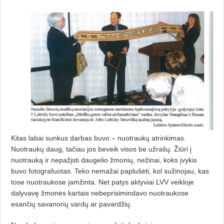
Kitas labai sunkus darbas buvo – nuotraukų atrinkimas.
Nuotraukų daug, tačiau jos beveik visos be užrašų. Žiūri į
nuotrauką ir nepažįsti daugelio žmonių, nežinai, koks įvykis
buvo foto­grafuotas. Teko nemažai paplušėti, kol sužinojau, kas
tose nuotraukose įamžinta. Net patys aktyviai LVV veikloje
dalyvavę žmonės kartais nebeprisimindavo nuotraukose
esančių savanorių vardų ar pavardžių.