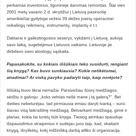
perkamas inventorius, ligoninėje daromas remontas. Štai vien
2001 metų vasario 2 d. skrydžiui į Lietuvą pasiruošę
amerikiečiai gydytojai vežėsi 39 dėžes įvairių operacinei
reikalingų reikmenų, instrumentų, implantų ir t.t.
Daktarai ir gailestingosios seserys, vykdami į Lietuvą, aukoja
savo laiką, sugebėjimus Lietuvos vaikams. Lietuvoje jie
dirbdavo savo atostogų sąskaita.
Papasakokite, su kokiais iššūkiais teko susidurti, rengiant
šią knygą? Kas buvo sunkiausia? Kokie netikėtumai,
atradimai? Ar viską pavyko padaryti taip, kaip norėjote?
Iššūkių buvo tikrai nemažai. Parsivežiau šūsnį medžiagos,
sėdžiu ir galvoju: „koks velnias nešė mane į tą galerą?”. Bet
išeities nebeturėjau, tad pirmiausia ėmiau daryti tvarką – surū­
šiavau visą laikraštinę medžiagą. Betvarkant medžiagą, gimė ir
planas, kokia tai turėtų būti knyga. Tiesiog atrin­kau spaudoje
išspausdintus straipsnius ir sudėjau juos taip, kad, skaitant
knygą, išryškėtų, kokį milžinišką darbą atliko ši organizacija.