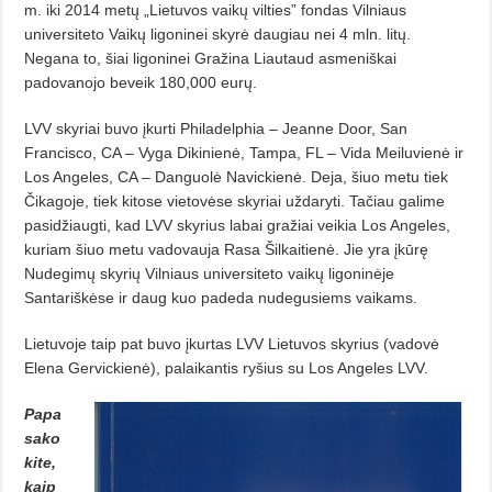
m. iki 2014 metų „Lietuvos vaikų vilties” fondas Vilniaus
universiteto Vaikų ligoninei skyrė daugiau nei 4 mln. litų.
Negana to, šiai ligoninei Gražina Liautaud asmeniškai
padovanojo beveik 180,000 eurų.
LVV skyriai buvo įkurti Philadelphia – Jeanne Door, San
Francisco, CA – Vyga Dikinienė, Tampa, FL – Vida Meiluvienė ir
Los Angeles, CA – Danguolė Navickienė. Deja, šiuo metu tiek
Čikagoje, tiek kitose vietovėse skyriai uždaryti. Tačiau galime
pasidžiaugti, kad LVV skyrius labai gražiai veikia Los Angeles,
kuriam šiuo metu vadovauja Rasa Šilkaitienė. Jie yra įkūrę
Nudegimų skyrių Vilniaus universiteto vaikų ligoninėje
Santariškėse ir daug kuo padeda nudegusiems vaikams.
Lietuvoje taip pat buvo įkurtas LVV Lietuvos skyrius (vadovė
Elena Gervickienė), palaikantis ryšius su Los Angeles LVV.
Papa
sako
kite,
kaip