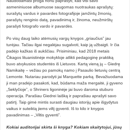
Naudodamasi proga noriu paprašyti, kad visi savo
asmeniniuose albumuose saugomas nuotraukas aprašytų:
surašytų vardus ir pavardes fotografijoje įamžintų žmonių,
parašytų renginio datą, pavadinimą ir, žinoma, neužmirštų
parašyti fotografo vardo ir pavardės.
Po visų daug laiko atėmusių vargų knygos „griaučius” jau
turėjau. Tačiau ilgai negalėjau sugalvoti, kaip ją užbaigti. Ir čia
padėjo kažkas iš aukščiau. Prisiminiau, kad 2018 metais
Čikagos lituanistinėje mokykloje atlikti pedagoginę praktiką
buvo atvykusios studentės iš Lietuvos. Kartą vieną jų – Giedrę
Namikaitę – vežiau po pamokų namo į Pasaulio lietuvių centrą
Lemonte. Nutariau parodyti jai Marquette parką. Bevažiuodama
ji man pradėjo pasakoti, kad, būdama maža mergaitė, ji gyveno
„Seklyčioje”, o Shriners ligoninėje jai buvo daroma stuburo
operacija. Parašiau Giedrei laišką ir paprašiau aprašyti savo
patirtį. Taip gimė mintis surasti daugiau istorijų apie išgydytus
vaikus ir suteiktą jiems viltį gyventi. Iš to kilo ir knygos
pavadinimas – „Viltis gyventi”.
Kokiai auditorijai skirta ši knyga? Kokiam skaitytojui, jūsų