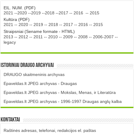
EIL. NUM. (PDF)
2021
--
2020
--
2019
--
2018
--
2017
--
2016
--
2015
Kultūra (PDF)
2021
--
2020
--
2019
--
2018
--
2017
--
2016
--
2015
Straipsniai (Sename formate - HTML)
2013
--
2012
--
2011
--
2010
--
2009
--
2008
--
2006-2007
--
legacy
Istoriniai DRAUGO Archyvai
DRAUGO skaitmeninis archyvas
Epaveldas.lt JPEG archyvas - Draugas
Epaveldas.lt JPEG archyvas - Mokslas, Menas, ir Literatūra
Epaveldas.lt JPEG archyvas - 1996-1997 Draugas anglų kalba
Kontaktai
Raštinės adresas, telefonai, redakcijos el. paštas