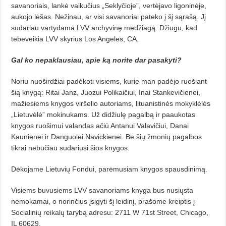
savanoriais, lankė vaikučius „Seklyčioje”, vertėjavo ligoninėje,
aukojo lėšas. Nežinau, ar visi savanoriai pateko į šį sąrašą. Jį
sudariau vartydama LVV archyvinę medžiagą. Džiugu, kad
tebeveikia LVV skyrius Los Angeles, CA.
Gal ko nepaklausiau, apie ką norite dar pasakyti?
Noriu nuoširdžiai padėkoti visiems, kurie man padėjo ruošiant
šią knygą: Ritai Janz, Juozui Polikaičiui, Inai Stankevičienei,
mažiesiems knygos viršelio autoriams, lituanistinės mokyklėlės
„Lietuvėlė” mokinukams. Už didžiulę pagalbą ir paaukotas
knygos ruošimui valandas ačiū Antanui Valavičiui, Danai
Kaunienei ir Danguolei Navickienei. Be šių žmonių pagalbos
tikrai nebūčiau sudariusi šios knygos.
Dėkojame Lietuvių Fondui, parėmusiam knygos spausdinimą.
Visiems buvusiems LVV savanoriams knyga bus nusiųsta
nemokamai, o norinčius įsigyti šį leidinį, prašome kreiptis į
Socialinių reikalų tarybą adresu: 2711 W 71st Street, Chicago,
IL 60629.