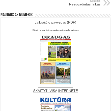
Sekantis
Nesugadintas laikas
Naujausias numeris
Laikraščio pavyzdys
(PDF)
Pirmi puslapiai nemokamai smalsuoliams
SKAITYTI VISĄ INTERNETE