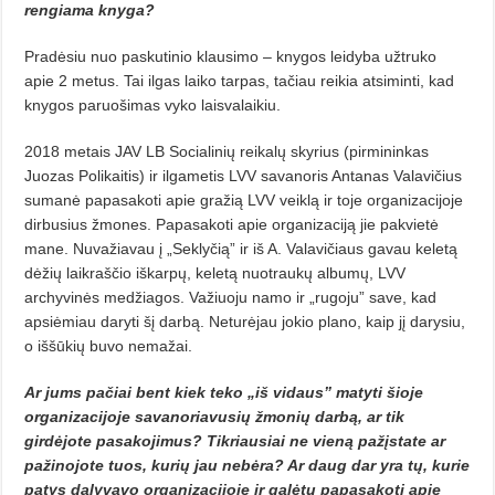
rengiama knyga?
Pradėsiu nuo paskutinio klausimo – knygos leidyba užtruko
apie 2 metus. Tai ilgas laiko tarpas, tačiau reikia atsiminti, kad
knygos paruošimas vyko laisvalaikiu.
2018 metais JAV LB Socialinių reikalų skyrius (pirmininkas
Juozas Polikaitis) ir ilgametis LVV savanoris Antanas Valavičius
sumanė papasakoti apie gražią LVV veiklą ir toje organizacijoje
dirbusius žmones. Papasakoti apie organizaciją jie pakvietė
mane. Nuvažiavau į „Seklyčią” ir iš A. Valavičiaus gavau keletą
dėžių laikraščio iškarpų, keletą nuotraukų albumų, LVV
archyvinės medžiagos. Važiuoju namo ir „rugoju” save, kad
apsiėmiau daryti šį darbą. Neturėjau jokio plano, kaip jį darysiu,
o iššūkių buvo nemažai.
Ar jums pačiai bent kiek teko „iš vidaus” matyti šioje
organizacijoje savanoriavusių žmonių darbą, ar tik
girdėjote pasakojimus? Tikriausiai ne vieną pažįstate ar
pažinojote tuos, kurių jau nebėra? Ar daug dar yra tų, kurie
patys dalyva­vo organizacijoje ir galėtų papasakoti apie