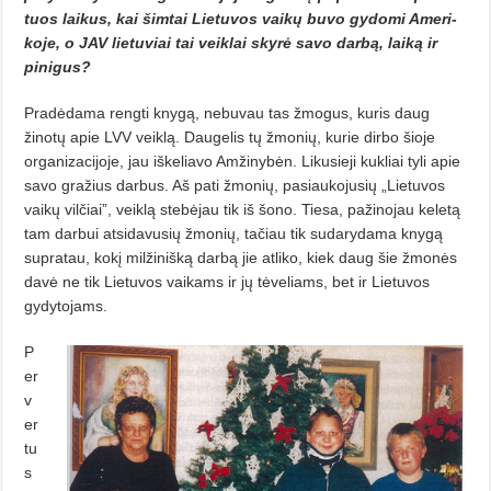
tuos laikus, kai šimtai Lie­­tuvos vaikų buvo gydomi Ameri­
koje, o JAV lietuviai tai veiklai skyrė savo darbą, laiką ir
pinigus?
Pradėdama rengti knygą, nebuvau tas žmogus, kuris daug
žinotų apie LVV veiklą. Daugelis tų žmonių, kurie dirbo šioje
organizacijoje, jau iškeliavo Amžinybėn. Likusieji kukliai tyli apie
savo gražius darbus. Aš pati žmonių, pasiaukojusių „Lietuvos
vaikų vilčiai”, veiklą stebėjau tik iš šono. Tiesa, pažinojau keletą
tam darbui atsidavusių žmonių, tačiau tik sudarydama knygą
supratau, kokį milžinišką darbą jie atliko, kiek daug šie žmonės
davė ne tik Lietuvos vaikams ir jų tėveliams, bet ir Lietuvos
gydytojams.
P
er
v
er
tu
s