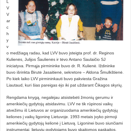
L
V
V
ar
c
h
y
v
o medžiagą radau, kad LVV buvo įsteigta prof. dr. Reginos
Kulienės, Julijos Šaulienės ir tėvo Antano Saulaičio SJ
iniciatyva. Pirmąja pirmininke buvo dr. R. Kulienė. Iždininke
buvo išrinkta Birutė Jasaitienė, sekretore – Aldona Šmulkštienė.
Po kiek laiko LVV pirmininkauti buvo pakviesta Gražina
Liautaud, kuri šias pareigas ėjo iki pat uždarant Čikagos skyrių.
Rengdama knygą, negalėjau atsistebėti žmonių gerumu ir
amerikiečių gydytojų atsidavimu. LVV ne tik rūpinosi vaikų
atvežimu iš Lietuvos ar organizuodama amerikiečių gydytojų
keliones į vaikų ligoninę Lietuvoje. 1993 metais įvyko pirmoji
amerikiečių gydytojų kelionė į Lietuvą. Ligoninei buvo siunčiami
instrumentai, lietuvių gydytojams buvo skaitomos paskaitos,