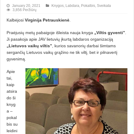
January 20, 2021
Knygos
,
Labdara
,
Pokalbis
,
Sveikata
3,856 Peržiūrų
Kalbėjosi
Virginija Petrauskienė
.
Praėjusių metų pabaigoje išleista nauja knyga
„Viltis gyventi”
.
Ji pasakoja apie JAV lietuvių įkurtą labdaros organizaciją
„Lietuvos vaikų viltis”
, kurios savanorių darbai šimtams
sergančių Lietuvos vaikų grąžino ne tik viltį, bet ir pilnavertį
gyvenimą.
Apie
tai,
kaip
atsira
do ši
knyg
a –
pokal
bis su
leidini