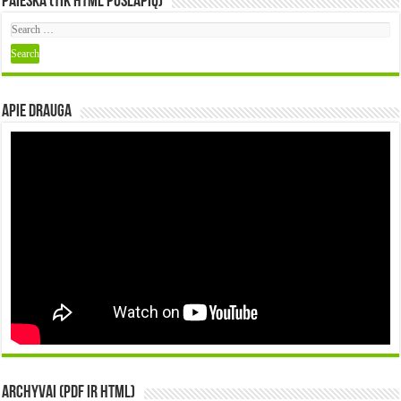
Paieška (tik HTML puslapių)
Apie DRAUGA
Archyvai (PDF ir HTML)