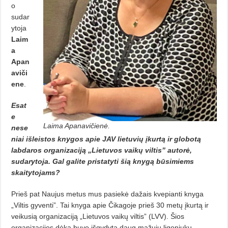
o
sudar
ytoja
Laim
a
Apan
aviči
ene
.
Esat
e
Laima Apanavičienė.
nese
niai išleistos knygos apie JAV lietuvių įkurtą ir globotą
labdaros organizaciją „Lietuvos vaikų viltis” autorė,
sudarytoja. Gal galite pristatyti šią knygą būsimiems
skaitytojams?
Prieš pat Naujus metus mus pasiekė dažais kvepianti knyga
„Viltis gyventi”. Tai knyga apie Čikagoje prieš 30 metų įkurtą ir
veikusią organizaciją „Lietuvos vaikų viltis” (LVV). Šios
organizacijos dėka buvo išgydyta daug mažųjų ligoniukų,