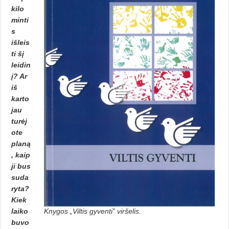
kilo
minti
s
išleis
ti šį
leidin
į? Ar
iš
karto
jau
turėj
ote
planą
, kaip
ji bus
suda
ryta?
Kiek
laiko
Knygos „Viltis gyventi” viršelis.
buvo