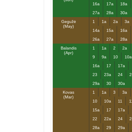
16a
17a
18a
27a
28a
30a
Gegužė
1
1a
2a
3a
(May)
14a
15a
16a
26a
27a
28a
Balandis
1
1a
2
2a
(Apr)
9
9a
10
10a
16a
17
17a
23
23a
24
2
29a
30
30a
Kovas
1
1a
3
3a
(Mar)
10
10a
11
1
15a
17
17a
22
22a
24
2
28a
29
29a