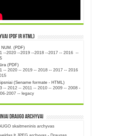
vai (PDF ir HTML)
. NUM. (PDF)
1
--
2020
--
2019
--
2018
--
2017
--
2016
--
5
tūra (PDF)
1
--
2020
--
2019
--
2018
--
2017
--
2016
015
aipsniai (Sename formate - HTML)
3
--
2012
--
2011
--
2010
--
2009
--
2008
-
06-2007
--
legacy
iniai DRAUGO Archyvai
UGO skaitmeninis archyvas
veldas.lt JPEG archyvas - Draugas