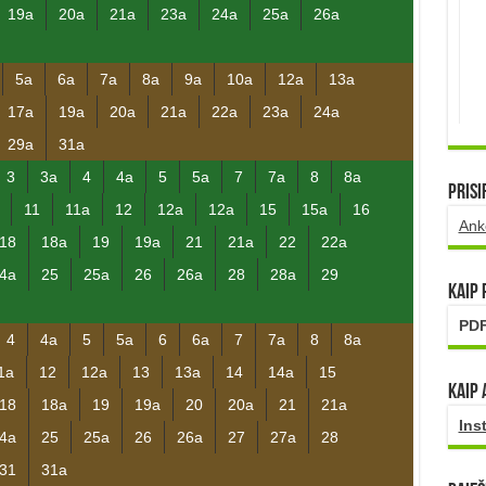
19a
20a
21a
23a
24a
25a
26a
5a
6a
7a
8a
9a
10a
12a
13a
17a
19a
20a
21a
22a
23a
24a
29a
31a
3
3a
4
4a
5
5a
7
7a
8
8a
Prisi
11
11a
12
12a
12a
15
15a
16
Ank
18
18a
19
19a
21
21a
22
22a
4a
25
25a
26
26a
28
28a
29
Kaip
PDF
4
4a
5
5a
6
6a
7
7a
8
8a
1a
12
12a
13
13a
14
14a
15
Kaip 
18
18a
19
19a
20
20a
21
21a
Ins
4a
25
25a
26
26a
27
27a
28
31
31a