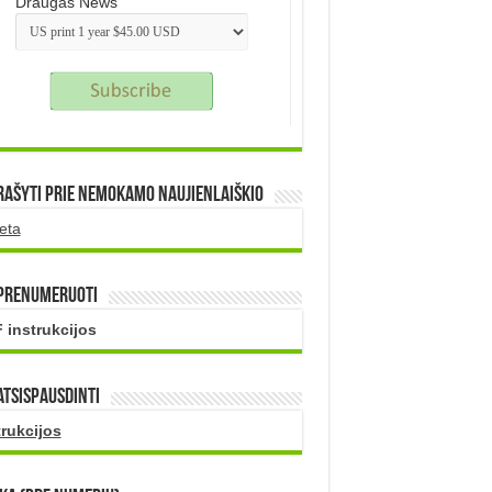
Draugas News
rašyti prie nemokamo naujienlaiškio
eta
 prenumeruoti
 instrukcijos
atsispausdinti
trukcijos