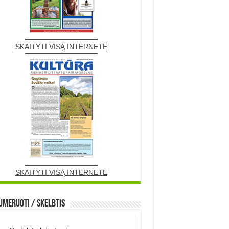
SKAITYTI VISĄ INTERNETE
SKAITYTI VISĄ INTERNETE
meruoti / Skelbtis