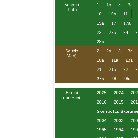
Vasaris
1
1a
3
3a
(Feb)
10
10a
11
1
15a
17
17a
22
22a
24
2
28a
Sausis
2
2a
3
3a
(Jan)
10a
11a
13a
21
21a
22
2
27a
28
28a
….
Eiliniai
2025
2024
202
numeriai
2016
2015
201
Skenuotas Skaitmen
2004
2003
200
1995
1994
199