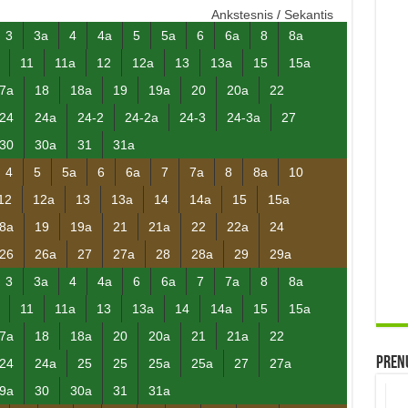
Ankstesnis
/
Sekantis
3
3a
4
4a
5
5a
6
6a
8
8a
11
11a
12
12a
13
13a
15
15a
7a
18
18a
19
19a
20
20a
22
24
24a
24-2
24-2a
24-3
24-3a
27
30
30a
31
31a
4
5
5a
6
6a
7
7a
8
8a
10
12
12a
13
13a
14
14a
15
15a
8a
19
19a
21
21a
22
22a
24
26
26a
27
27a
28
28a
29
29a
3
3a
4
4a
6
6a
7
7a
8
8a
11
11a
13
13a
14
14a
15
15a
7a
18
18a
20
20a
21
21a
22
Prenu
24
24a
25
25
25a
25a
27
27a
9a
30
30a
31
31a