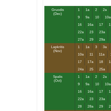
Gruodis
1
1a
2
2a
(Dec)
9
9a
10
10a
16
16a
17
1
22a
23
23a
27a
29
29a
Lapkritis
1
1a
3
3a
(Nov)
10a
11
11a
17
17a
18
1
24a
25
25a
Spalis
1
1a
2
2a
(Oct)
9
9a
10
10a
16
16a
17
1
22a
23
23a
28
28a
29
2