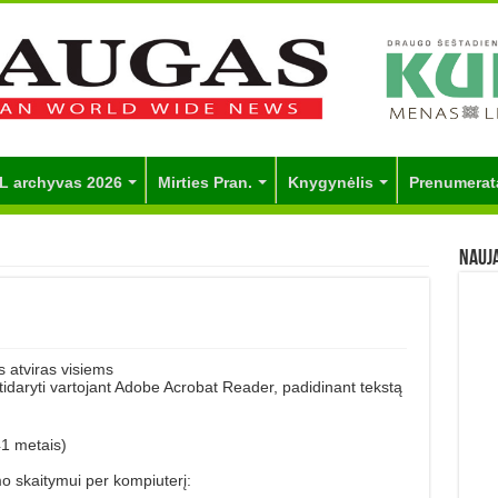
L archyvas 2026
Mirties Pran.
Knygynėlis
Prenumerat
Nauj
 atviras visiems
 atidaryti vartojant Adobe Acrobat Reader, padidinant tekstą
41 metais)
mo skaitymui per kompiuterį: