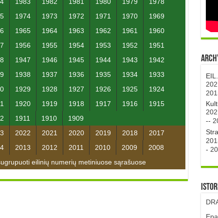
4
1983
1982
1981
1980
1979
1978
5
1974
1973
1972
1971
1970
1969
6
1965
1964
1963
1962
1961
1960
7
1956
1955
1954
1953
1952
1951
Archy
8
1947
1946
1945
1944
1943
1942
9
1938
1937
1936
1935
1934
1933
EIL
202
0
1929
1928
1927
1926
1925
1924
201
Kul
1
1920
1919
1918
1917
1916
1915
202
2
1911
1910
1909
--
2
Str
3
2022
2021
2020
2019
2018
2017
201
4
2013
2012
2011
2010
2009
2008
-
20
grupuoti eilinių numerių metiniuose sąrašuose
Istor
DRA
Epa