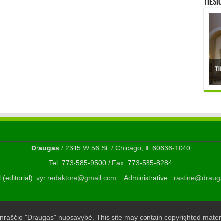
TIESI
Draugas
/ 2345 W 56 St. / Chicago, IL 60636-1040
Tel: 773-585-9500 / Fax: 773-585-8284
 (editorial):
vyr.redaktore@gmail.com
. Administrative:
rastine@draug
nraščio "Draugas" nuosavybė. This site may contain copyrighted materi