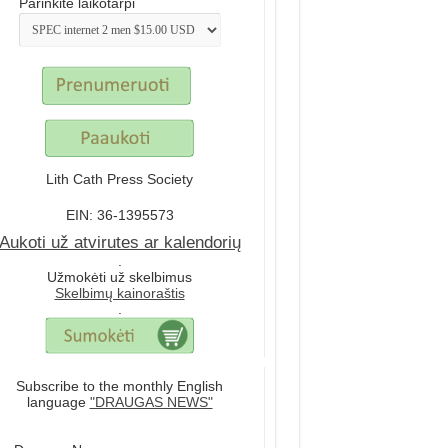
Parinkite laikotarpi
Lith Cath Press Society
EIN: 36-1395573
Aukoti už atvirutes ar kalendorių
.
Užmokėti už skelbimus
Skelbimų kainoraštis
.
Subscribe to the monthly English
language
"DRAUGAS NEWS"