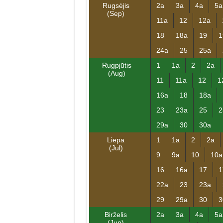
Rugsėjis
2a
3a
4a
5a
(Sep)
11a
12
12a
18
18a
19
1
24a
25
25a
Rugpjūtis
1
1a
2
2a
(Aug)
11
11a
12
1
16a
18
18a
23
23a
25
2
29a
30
30a
Liepa
1
1a
2
2a
(Jul)
9
9a
10
10a
16
16a
17
1
22a
23
23a
29
29a
30
3
Birželis
2a
3a
4a
5a
(Jun)