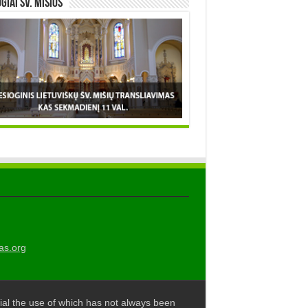
OGIAI šv. MIŠIOS
as.org
al the use of which has not always been