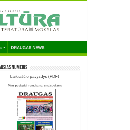
a
DRAUGAS NEWS
ausias numeris
Laikraščio pavyzdys
(PDF)
Pirmi puslapiai nemokamai smalsuoliams