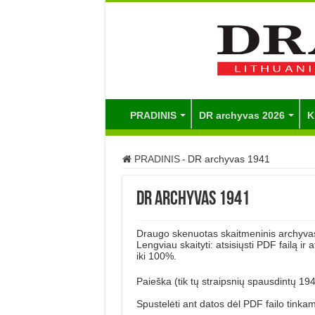
PRADINIS
DR archyvas 2026
K
PRADINIS
-
DR archyvas 1941
DR archyvas 1941
Draugo skenuotas skaitmeninis archyvas
Lengviau skaityti: atsisiųsti PDF failą ir
iki 100%.
Paieška (tik tų straipsnių spausdintų 19
Spustelėti ant datos dėl PDF failo tinka