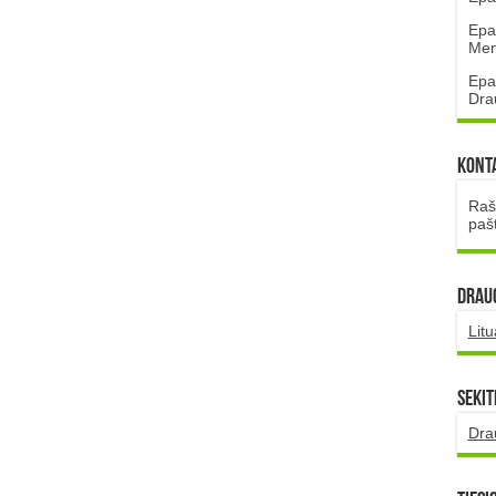
Epa
Mena
Epa
Dra
Kont
Rašt
paš
DRAUG
Lit
Sekit
Dra