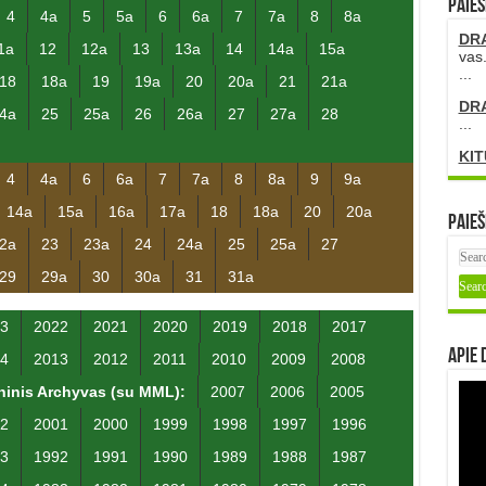
PAIEŠ
4
4a
5
5a
6
6a
7
7a
8
8a
DR
1a
12
12a
13
13a
14
14a
15a
vas.
...
18
18a
19
19a
20
20a
21
21a
DR
4a
25
25a
26
26a
27
27a
28
...
KIT
4
4a
6
6a
7
7a
8
8a
9
9a
14a
15a
16a
17a
18
18a
20
20a
Paieš
2a
23
23a
24
24a
25
25a
27
29
29a
30
30a
31
31a
3
2022
2021
2020
2019
2018
2017
Apie 
4
2013
2012
2011
2010
2009
2008
inis Archyvas (su MML):
2007
2006
2005
2
2001
2000
1999
1998
1997
1996
3
1992
1991
1990
1989
1988
1987