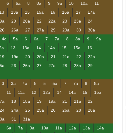
6
6a
8
8a
9
9a
10
10a
11
13
13a
15
15a
16
16a
17
17a
9a
20
20a
22
22a
23
23a
24
26
26a
27
27a
29
29a
30
30a
4c
5a
6
6a
7
7a
8
8a
9
9a
2a
13
13a
14
14a
15
15a
16
19
19a
20
20a
21
21a
22
22a
5a
26
26a
27
27a
28
28a
29
3
3a
4a
5
5
5a
7
7a
8
8a
11
11a
12
12a
14
14a
15
15a
7a
18
18a
19
19a
21
21a
22
24
24a
25
25a
26
26a
28
28a
0a
31
31a
6a
7a
9a
10a
11a
12a
13a
14a