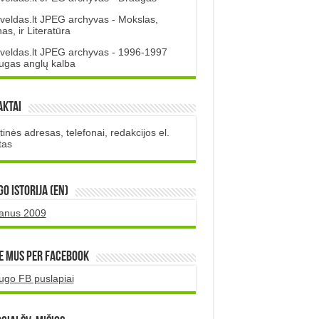
veldas.lt JPEG archyvas - Mokslas,
s, ir Literatūra
veldas.lt JPEG archyvas - 1996-1997
ugas anglų kalba
aktai
inės adresas, telefonai, redakcijos el.
tas
O istorija (EN)
uanus 2009
e mus per Facebook
ugo FB puslapiai