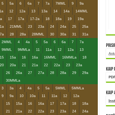
5
5a
6
6a
7
7a
7MML
9
9a
1a
12
12a
13
13a
14
14a
14MML
a
17
17a
17-2a
18
18a
19
19a
1a
21MML
23
23a
24
24a
25
25a
7a
28
28a
28MML
30
30a
31
31a
2MML
4
4a
5
5a
6
6a
7
7a
Prisi
9MML
9MMLa
11
11a
12
12a
13
Ank
15
15a
16
16a
16MML
16MMLa
18
20
20a
21
21a
22
22a
23
23a
Kaip
26
26a
27
27a
28
28a
29
29a
PDF
30MMLa
3
3a
4
4a
5
5a
5MML
5MMLa
Kaip 
9
9a
10
10a
11
11a
12
12a
Ins
15
15a
16
16a
17
17a
18
18a
21
21a
22
22a
23
23a
24
24a