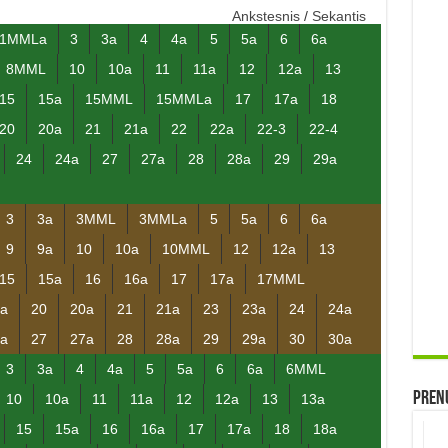
Ankstesnis
/
Sekantis
1MMLa
3
3a
4
4a
5
5a
6
6a
8MML
10
10a
11
11a
12
12a
13
15
15a
15MML
15MMLa
17
17a
18
20
20a
21
21a
22
22a
22-3
22-4
24
24a
27
27a
28
28a
29
29a
3
3a
3MML
3MMLa
5
5a
6
6a
9
9a
10
10a
10MML
12
12a
13
15
15a
16
16a
17
17a
17MML
a
20
20a
21
21a
23
23a
24
24a
a
27
27a
28
28a
29
29a
30
30a
3
3a
4
4a
5
5a
6
6a
6MML
Prenu
10
10a
11
11a
12
12a
13
13a
15
15a
16
16a
17
17a
18
18a