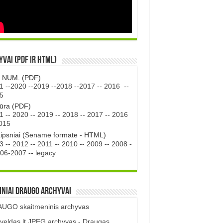
vai (PDF ir HTML)
. NUM. (PDF)
1
--
2020
--
2019
--
2018
--
2017
--
2016
--
5
tūra (PDF)
1
--
2020
--
2019
--
2018
--
2017
--
2016
015
aipsniai (Sename formate - HTML)
3
--
2012
--
2011
--
2010
--
2009
--
2008
-
06-2007
--
legacy
iniai DRAUGO Archyvai
UGO skaitmeninis archyvas
veldas.lt JPEG archyvas - Draugas