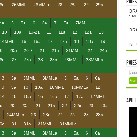
PAIEŠ
6a
26MML
26MMLa
28
28a
29
29a
DR
vas.
...
4a
5
5a
6
6a
7
7a
7MML
DR
10
10a
10-2a
11
11a
12
12a
13
...
14MML
16
16a
17
17a
18
18a
19
KIT
0
20a
20-2
21
21a
21MML
24
24a
6a
27
27a
28
28a
28MML
28MMLa
Paieš
3
3a
3MML
3MMLa
5
5a
6
6a
9
9a
10
10a
10MML
10MMLa
12
14
15
15a
16
16a
17
17a
17MML
Apie 
a
20
20a
21
21a
22
22a
23
23a
24MMLa
26
26a
27
27a
28
28a
0a
31
31a
31MML
31MMLa
3
3a
3MML
3MMLa
5
5a
6
6a