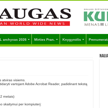
L archyvas 2026
Mirties Pran.
Knygynėlis
Prenumerat
Nauj
 atviras visiems.
 atidaryti vartojant Adobe Acrobat Reader, padidinant tekstą
62 metais)
mo skaitymui per kompiuterį: