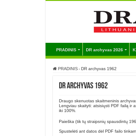
PRADINIS
DR archyvas 2026
K
PRADINIS
-
DR archyvas 1962
DR archyvas 1962
Draugo skenuotas skaitmeninis archyvas
Lengviau skaityti: atsisiųsti PDF failą ir
iki 100%.
Paieška (tik tų straipsnių spausdintų 19
Spustelėti ant datos dėl PDF failo tinka