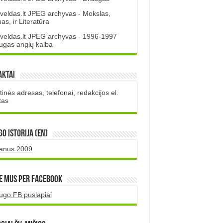
veldas.lt JPEG archyvas - Mokslas,
s, ir Literatūra
veldas.lt JPEG archyvas - 1996-1997
ugas anglų kalba
aktai
inės adresas, telefonai, redakcijos el.
tas
O istorija (EN)
uanus 2009
e mus per Facebook
ugo FB puslapiai