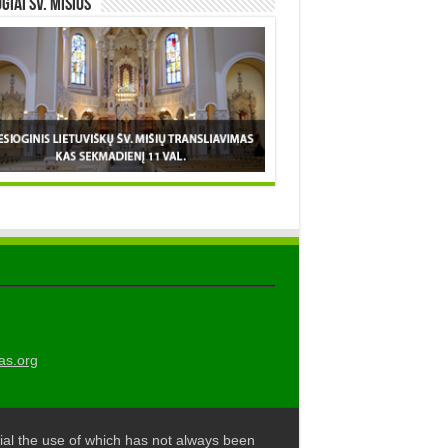
OGIAI šv. MIŠIOS
as.org
al the use of which has not always been