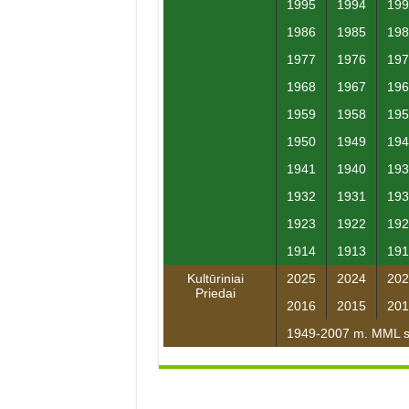
1995
1994
199
1986
1985
198
1977
1976
197
1968
1967
196
1959
1958
195
1950
1949
194
1941
1940
193
1932
1931
193
1923
1922
192
1914
1913
191
Kultūriniai
2025
2024
202
Priedai
2016
2015
201
1949-2007 m. MML su