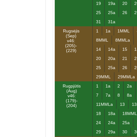
19
19a
20
2
25
25a
26
2
31
31a
Rugsėjis
1
1a
1MML
(Sep)
8MML
8MMLa
v46:
(205)-
14
14a
15
1
(229)
20
20a
21
2
25
25a
26
2
29MML
29MMLa
Rugpjūtis
1
1a
2
2a
(Aug)
7
7a
8
8a
v46:
(179)-
11MMLa
13
13
(204)
18
18a
18MML
24
24a
25a
29
29a
30
3