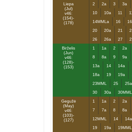
Liepa
2
2a
3
3a
(Jul)
10
10a
11
1
v46:
(154)-
14MMLa
16
16
(178)
20
20a
21
2
26
26a
27
2
Birželis
1
1a
2
2a
(Jun)
8
8a
9
9a
v46:
(128)-
13a
14
14a
(153)
18a
19
19a
23MML
25
25a
30
30a
30MML
Gegužė
1
1a
2
2a
(May)
7
7a
8
8a
v46:
(103)-
12MML
14
14a
(127)
19
19a
19MML