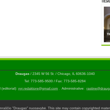
TIESI
Draugas
/ 2345 W 56 St. / Chicago, IL 60636-1040
Tel: 773-585-9500 / Fax: 773-585-8284
 (editorial):
vyr.redaktore@gmail.com
. Administrative:
rastine@draug
nraščio "Draugas" nuosavybė. This site may contain copyrighted materi