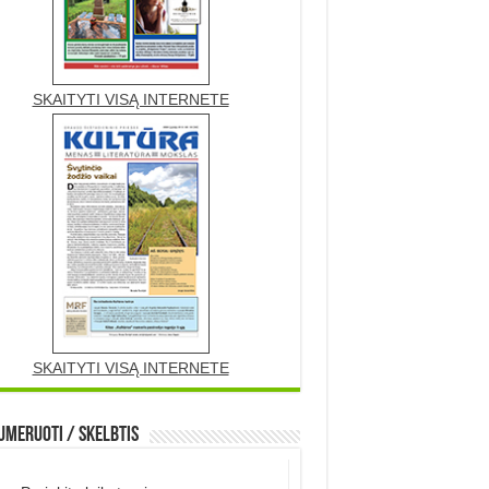
SKAITYTI VISĄ INTERNETE
SKAITYTI VISĄ INTERNETE
meruoti / Skelbtis