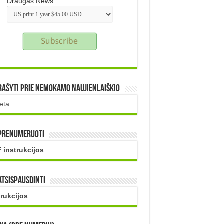
Draugas News
rašyti prie nemokamo naujienlaiškio
eta
 prenumeruoti
 instrukcijos
atsispausdinti
trukcijos