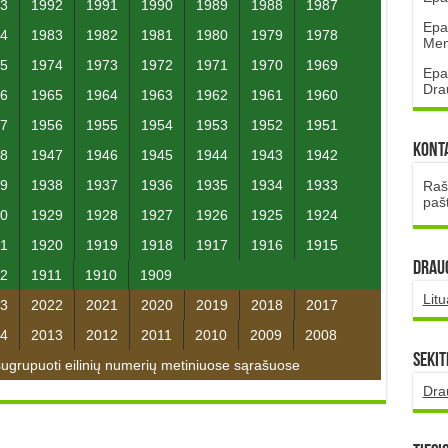
3
1992
1991
1990
1989
1988
1987
Epa
4
1983
1982
1981
1980
1979
1978
Mena
5
1974
1973
1972
1971
1970
1969
Epa
Dra
6
1965
1964
1963
1962
1961
1960
7
1956
1955
1954
1953
1952
1951
Kont
8
1947
1946
1945
1944
1943
1942
9
1938
1937
1936
1935
1934
1933
Rašt
paš
0
1929
1928
1927
1926
1925
1924
1
1920
1919
1918
1917
1916
1915
DRAUG
2
1911
1910
1909
Lit
3
2022
2021
2020
2019
2018
2017
4
2013
2012
2011
2010
2009
2008
Sekit
grupuoti eilinių numerių metiniuose sąrašuose
Dra