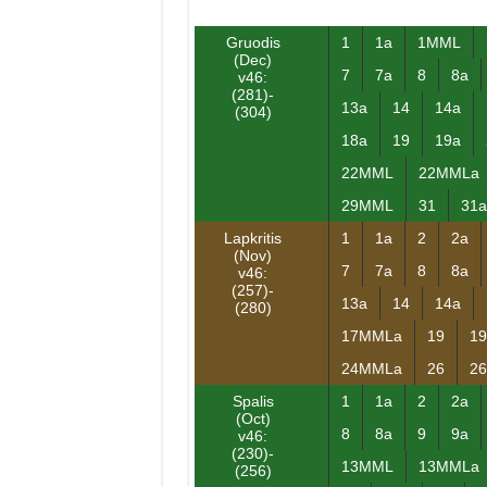
Gruodis
1
1a
1MML
(Dec)
7
7a
8
8a
v46:
(281)-
13a
14
14a
(304)
18a
19
19a
22MML
22MMLa
29MML
31
31a
Lapkritis
1
1a
2
2a
(Nov)
7
7a
8
8a
v46:
(257)-
13a
14
14a
(280)
17MMLa
19
19
24MMLa
26
26
Spalis
1
1a
2
2a
(Oct)
8
8a
9
9a
v46:
(230)-
13MML
13MMLa
(256)