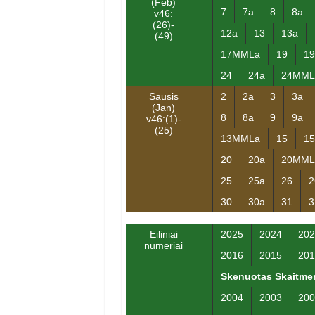
(Feb)
7
7a
8
8a
v46:
(26)-
12a
13
13a
(49)
17MMLa
19
19
24
24a
24MML
Sausis
2
2a
3
3a
(Jan)
8
8a
9
9a
v46:(1)-
(25)
13MMLa
15
15
20
20a
20MML
25
25a
26
2
30
30a
31
3
….
Eiliniai
2025
2024
202
numeriai
2016
2015
201
Skenuotas Skaitmen
2004
2003
200