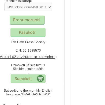
Parinkite laikotarpi
Lith Cath Press Society
EIN: 36-1395573
Aukoti už atvirutes ar kalendorių
.
Užmokėti už skelbimus
Skelbimų kainoraštis
.
Subscribe to the monthly English
language
"DRAUGAS NEWS"