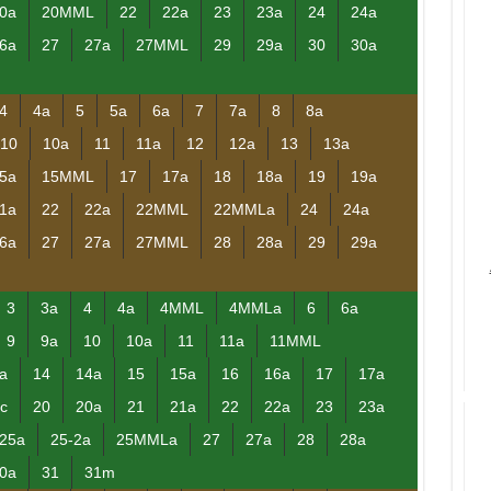
0a
20MML
22
22a
23
23a
24
24a
6a
27
27a
27MML
29
29a
30
30a
4
4a
5
5a
6a
7
7a
8
8a
10
10a
11
11a
12
12a
13
13a
5a
15MML
17
17a
18
18a
19
19a
1a
22
22a
22MML
22MMLa
24
24a
6a
27
27a
27MML
28
28a
29
29a
3
3a
4
4a
4MML
4MMLa
6
6a
9
9a
10
10a
11
11a
11MML
a
14
14a
15
15a
16
16a
17
17a
c
20
20a
21
21a
22
22a
23
23a
25a
25-2a
25MMLa
27
27a
28
28a
0a
31
31m