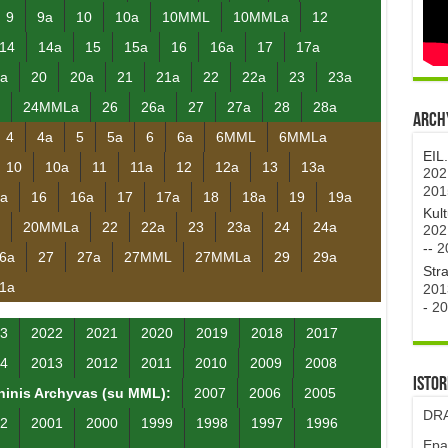
9
9a
10
10a
10MML
10MMLa
12
14
14a
15
15a
16
16a
17
17a
a
20
20a
21
21a
22
22a
23
23a
24MMLa
26
26a
27
27a
28
28a
Archy
4
4a
5
5a
6
6a
6MML
6MMLa
EIL
10
10a
11
11a
12
12a
13
13a
202
201
a
16
16a
17
17a
18
18a
19
19a
Kul
20MMLa
22
22a
23
23a
24
24a
202
--
2
6a
27
27a
27MML
27MMLa
29
29a
Str
1a
201
-
20
3
2022
2021
2020
2019
2018
2017
4
2013
2012
2011
2010
2009
2008
Istor
inis Archyvas (su MML):
2007
2006
2005
DRA
2
2001
2000
1999
1998
1997
1996
Epa