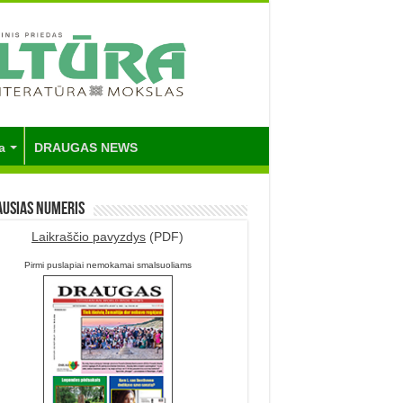
a
DRAUGAS NEWS
ausias numeris
Laikraščio pavyzdys
(PDF)
Pirmi puslapiai nemokamai smalsuoliams