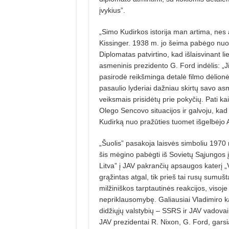
įvykius”.
„Simo Kudirkos istorija man artima, nes a
Kissinger. 1938 m. jo šeima pabėgo nuo 
Diplomatas patvirtino, kad išlaisvinant li
asmeninis prezidento G. Ford indėlis: „J
pasirodė reikšminga detalė filmo dėlionėje
pasaulio lyderiai dažniau skirtų savo asm
veiksmais prisidėtų prie pokyčių. Pati kai
Olego Sencovo situacijos ir galvoju, kad
Kudirką nuo pražūties tuomet išgelbėj
„Šuolis” pasakoja laisvės simboliu 1970 m
šis mėgino pabėgti iš Sovietų Sąjungos į
Litva” į JAV pakrančių apsau­gos katerį „V
grąžin­tas atgal, tik prieš tai rusų sumuš
milžiniškos tarptautinės reakcijos, visoje
nepriklausomybę. Galiausiai Vladimiro ka
didžiųjų valstybių – SSRS ir JAV vadovai.
JAV prezidentai R. Nixon, G. Ford, garsia