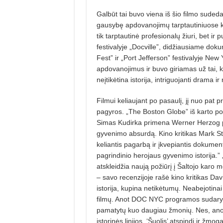
Galbūt tai buvo viena iš šio filmo sude
gausybę apdovanojimų tarptautiniuose ki
tik tarptautinė profesionalų žiuri, bet ir
festivalyje „Docville”, didžiausiame dok
Fest” ir „Port Jefferson” festivalyje New
apdovanojimus ir buvo giriamas už tai, k
neįtikėtina istorija, intriguojanti drama i
Filmui keliaujant po pasaulį, jį nuo pat p
pagyros. „The Boston Globe” iš karto po 
Simas Kudirka primena Werner Herzog pe
gyvenimo absurdą. Kino kritikas Mark Stoj
keliantis pagarbą ir įkvepiantis dokumen
pagrindinio herojaus gyvenimo istorija.”
atskleidžia naują požiūrį į Šaltojo karo met
– savo recenzijoje rašė ki­no kritikas Da
istorija, kupina netikėtumų. Neabejotina
filmų. Anot DOC NYC programos sudaryt
pamatytų kuo daugiau žmonių. Nes, anot jo
istorinės linijos, ‘Šuolis’ atspindi ir žmog