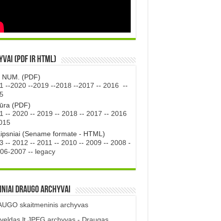
vai (PDF ir HTML)
. NUM. (PDF)
1
--
2020
--
2019
--
2018
--
2017
--
2016
--
5
tūra (PDF)
1
--
2020
--
2019
--
2018
--
2017
--
2016
015
aipsniai (Sename formate - HTML)
3
--
2012
--
2011
--
2010
--
2009
--
2008
-
06-2007
--
legacy
iniai DRAUGO Archyvai
UGO skaitmeninis archyvas
veldas.lt JPEG archyvas - Draugas