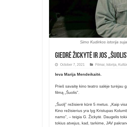
Simo Kudirkos istorija suja
Giedrė Žickytė ir jos „Šuolis
October 7, 2021
Filmai
,
Istorija
,
Kultū
Ieva Marija Mendeikaitė.
Prieš savaitę kino teatro salėje turėjau 
filmą „Šuolis”.
„Šuolį” režisierė kūrė 5 metus. „Kaip visa
Kino režisierius yra lyg Kristupas Kolumba
namo”, – teigia G. Žickytė. Daugelis tokio
tokius atvejus, kad, tarkime, JAV pakran