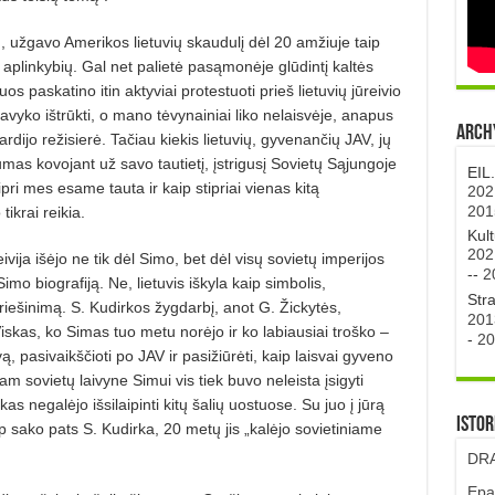
u, užgavo Amerikos lietuvių skaudulį dėl 20 amžiuje taip
s aplinkybių. Gal net palietė pasąmonėje glūdintį kaltės
s paskatino itin aktyviai protestuoti prieš lietuvių jūreivio
vyko ištrūkti, o mano tėvynainiai liko nelaisvėje, anapus
Archy
rdijo režisierė. Tačiau kiekis lietuvių, gyvenančių JAV, jų
mas kovojant už savo tautietį, įstrigusį Sovietų Sąjungoje
EIL
pri mes esame tauta ir kaip stipriai vienas kitą
202
201
ikrai reikia.
Kul
202
ivija išėjo ne tik dėl Simo, bet dėl visų sovietų imperijos
--
2
Simo biografiją. Ne, lietuvis iškyla kaip simbolis,
Str
ipriešinimą. S. Kudirkos žygdarbį, anot G. Žickytės,
201
skas, ko Si­mas tuo metu norėjo ir ko labiausiai troško –
-
20
, pasivaikščioti po JAV ir pasižiūrėti, kaip laisvai gyveno
 sovietų laivyne Simui vis tiek buvo neleista įsigyti
s negalėjo išsilaipinti kitų šalių uostuose. Su juo į jūrą
Istor
 sako pats S. Kudirka, 20 metų jis „kalėjo sovietiniame
DRA
Epa