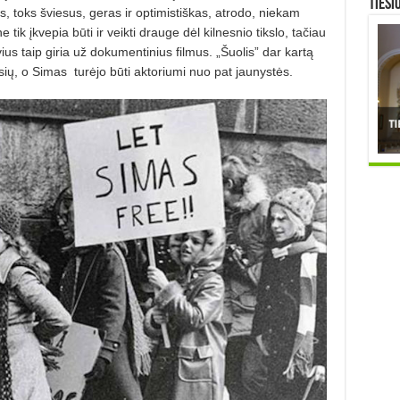
TIESI
toks šviesus, geras ir optimistiškas, atrodo, niekam
tik įkvepia būti ir veikti drauge dėl kilnesnio tikslo, tačiau
vius taip giria už dokumentinius filmus. „Šuolis” dar kartą
sių, o Simas
turėjo būti aktoriumi nuo pat jaunystės.