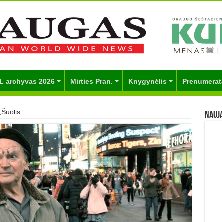
L archyvas 2026
Mirties Pran.
Knygynėlis
Prenumerat
„Šuolis”
Nauj