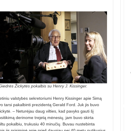
Giedrės Žickytės pokalbis su Henry J. Kissinger.
tiniu valstybės sekretoriumi Henry Kissinger apie Simą
o tarsi pakalbinti prezidentą Gerald Ford. Juk jis buvo
Žickytė. – Neturėjau daug vilties, kad pavyks gauti šį
usitikimą derinome trejetą mėnesių, jam buvo skirta
 šiltu pokalbiu, trukusiu 40 minučių. Buvau nustebinta
is jis prisiminė apie prieš daugiau nei 40 metų nutikusius