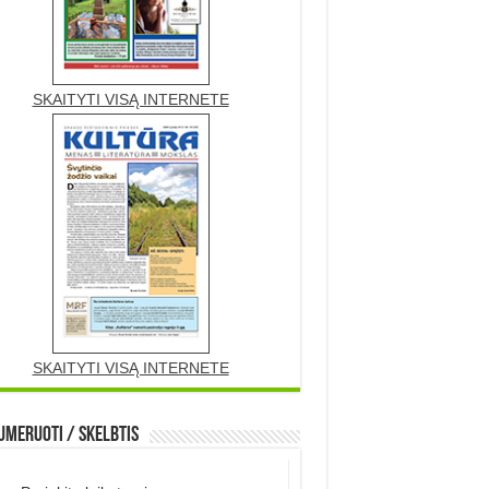
SKAITYTI VISĄ INTERNETE
SKAITYTI VISĄ INTERNETE
meruoti / Skelbtis