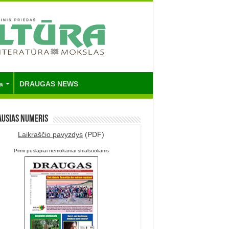
a
DRAUGAS NEWS
ausias numeris
Laikraščio pavyzdys
(PDF)
Pirmi puslapiai nemokamai smalsuoliams