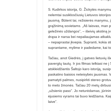
S. Kudirkos istorija, G. Žickytės ma­nym
nelemtai susiklosčiusių Lietuvos istorijo
jausmą. Būtent tai, režisierės manymu, juo
grąžinimą sovietams. „Aš laisvas, man pa
geležinės uždangos”, – išeivių akstiną įva
drąsa ir narsa bei nepaliaujamas atkaklu
– nepaprastai įkvepia. Supranti, kokia sti
suprantame, mylime ir padedame, kai to t
Tačiau, anot Giedrės, į gatves lietuvių iše
pavergtų tautų. Ir jos filmas telkiasi ne į 
atskleidžiantis Šaltojo karo istoriją, sus
paskatino baisios neteisybės jausmas. Vi
pamatyti palmes, nusipirkti stereo grotuvą
to meto žmonės. Tačiau 20 metų dirbusiam
„užsienio paso”. Jo neturėdamas, jūrininka
ėjusiems vyrams tai buvo leidžiama. Kaip
laive”.