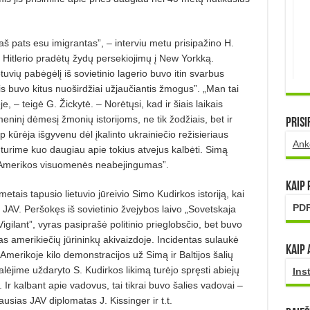
š pats esu imigrantas”, – inter­viu metu prisipažino H.
Hitlerio pradėtų žydų persekiojimų į New Yorkką.
etuvių pabėgėlį iš sovietinio lagerio buvo itin svarbus
is buvo kitus nuoširdžiai užjaučiantis žmogus”. „Man tai
, – teigė G. Žickytė. – Norėtųsi, kad ir šiais laikais
eninį dėmesį žmonių istorijoms, ne tik žodžiais, bet ir
Prisi
p kūrėja išgyvenu dėl įkalinto ukrainiečio režisieriaus
Ank
 turime kuo daugiau apie tokius atvejus kalbėti. Simą
o Amerikos visuomenės neabejingumas”.
Kaip
etais tapusio lietuvio jūreivio Simo Kudirkos istoriją, kai
PDF
 JAV. Peršokęs iš sovietinio žvejybos laivo „Sovetskaja
igilant”, vyras pasiprašė politinio prieglobsčio, bet buvo
tas amerikiečių jūrininkų akivaizdoje. Incidentas sulaukė
Kaip 
 Amerikoje kilo demonstracijos už Simą ir Baltijos šalių
lėjime uždaryto S. Kudirkos likimą turėjo spręsti abiejų
Ins
 Ir kalbant apie vadovus, tai tikrai buvo šalies vadovai –
usias JAV diplomatas J. Kissinger ir t.t.