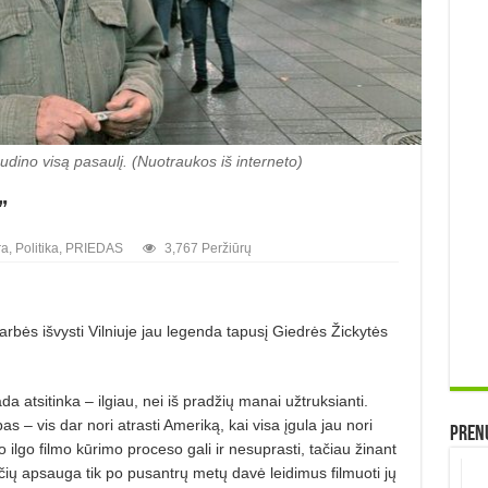
udino visą pasaulį. (Nuotraukos iš interneto)
”
ra
,
Politika
,
PRIEDAS
3,767 Peržiūrų
garbės išvysti Vilniuje jau legenda tapusį Giedrės Žickytės
da atsitinka – ilgiau, nei iš pradžių manai užtruksianti.
s – vis dar nori atrasti Ameriką, kai visa įgula jau nori
Prenu
 ilgo filmo kūrimo proceso gali ir nesuprasti, tačiau žinant
čių apsauga tik po pusantrų metų davė leidimus filmuoti jų