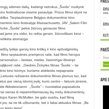
PAIEŠ
damųjų sėkmės dalių, kadangi netrukus „Šuolis” nuskynė
DR
no festivaliuose visame pasaulyje. Prizus filmui skyrė ne
vas.
...
 publika. Tarptautiniame Belgijos dokumentinio kino
umentinio kino festivalyje Massachusetts, JAV „Salem Film
DR
...
 Yorke „Šuolis” pelnė žiūrovų geriausio filmo
ad jame yra visko, ko reikia geram, žiūroviškam kinui –
KIT
r netikėta atomazga.
radžių lydėjo garsių kino kritikų ir kino apžvalgininkų
Paieš
filmo tarptautinės premjeros rašė, kad filmo herojus
rsonažus – keistas, mie­las, žaismingai ištvėręs
iljković rašė: „Giedrės Žickytės filmas ‘Šuolis’ – tai
tinio kino kūrinys, kuriame atskleista nepaprasta
 „Lietuvės režisierės dokumentinis filmas įdomus tuo, kad
Apie 
us per vieną istorinį įvykį, kurio centre – lietuvis jūreivis,
vide Abbatescianni.
„Šuolis” – nuostabiai papasakota
i tai vienas iš nepamirštamiausių šių metų dokumentinių
ojos Karen McMullen, be galo svarbu, kad filmą
s, tai ne tik užburiantis, bet ir labai aktualus filmas. „Be
aus teisių temą”.