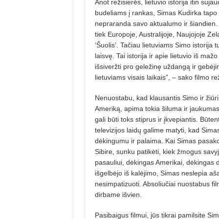
Anot režisierės, lietuvio istorija itin suj
budeliams į rankas, Simas Kudirka tapo ž
nepraranda savo aktualumo ir šiandien. S
tiek Europoje, Australijoje, Naujojoje Zela
‘Šuolis’. Tačiau lietuviams Simo istorija tu
laisvę. Tai istorija ir apie lietuvio iš ma
išsiveržti pro geležinę uždangą ir gebėji
lietuviams visais laikais”, – sako filmo re
Nenuostabu, kad klausantis Simo ir žiūrin
Ameriką, apima tokia šiluma ir jaukumas
gali būti toks stiprus ir įkvepiantis. Būt
televizijos laidų galime matyti, kad Simas
dėkingumu ir palaima. Kai Simas pasakoj
Sibire, sunku patikėti, kiek žmogus savy
pasauliui, dėkingas Amerikai, dėkingas dr
išgelbėjo iš kalėjimo, Simas neslepia aša
nesimpatizuoti. Absoliučiai nuostabus fil
dirbame išvien.
Pasibaigus filmui, jūs tikrai pamilsite Sim