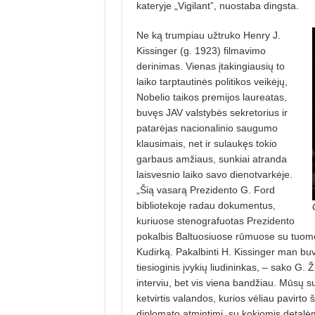
kateryje „Vigilant”, nuostaba dingsta.
Ne ką trumpiau užtruko Henry J.
Kissinger (g. 1923) filmavimo
derinimas. Vienas įtakingiausių to
laiko tarptautinės politikos veikėjų,
Nobelio taikos premijos laureatas,
buvęs JAV valstybės sekretorius ir
patarėjas nacionalinio saugumo
klausimais, net ir sulaukęs tokio
garbaus amžiaus, sun­kiai atranda
laisvesnio laiko savo dienotvarkėje.
„Šią vasarą Prezidento G. Ford
bibliotekoje radau dokumentus,
kuriuose stenografuotas Prezidento
pokalbis Baltuosiuose rūmuose su tuome
Kudirką. Pakalbinti H. Kissinger man buv
tiesioginis įvykių liudininkas, – sako G. 
interviu, bet vis viena bandžiau. Mūsų s
ketvirtis valandos, kurios vėliau pavirto
diplomato atmintimi, su kokiomis detalėm