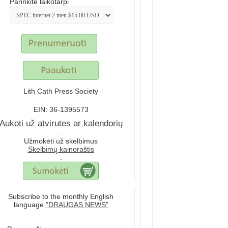
Parinkite laikotarpi
Lith Cath Press Society
EIN: 36-1395573
Aukoti už atvirutes ar kalendorių
.
Užmokėti už skelbimus
Skelbimų kainoraštis
.
Subscribe to the monthly English
language
"DRAUGAS NEWS"