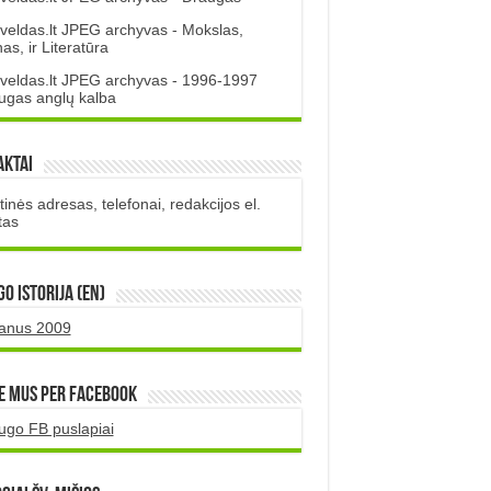
veldas.lt JPEG archyvas - Mokslas,
s, ir Literatūra
veldas.lt JPEG archyvas - 1996-1997
ugas anglų kalba
aktai
inės adresas, telefonai, redakcijos el.
tas
O istorija (EN)
uanus 2009
e mus per Facebook
ugo FB puslapiai