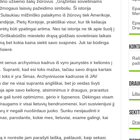
audino užsienio šalių žiūrovus. „Grąžintas sovietiniams
mogaus laisvių pažeidimo simboliu. Ši istorija
Epa
Mena
ulaukiau milžiniško palaikymo iš žiūrovų tiek Amerikoje,
ndijoje, Pietų Korėjoje, praktiškai visur, kur tik keliauja
Epa
Dra
rėtų būti ypatingai artima. Nes tai istorija ne tik apie šuolį į
žo Griškabūdžio miestelio drąsą gūdžiais sovietiniais laikais
mą bet kokia kaina siekti savo svajonės. Juk tai būdinga
Kont
žisierė.
Rašt
t senus archyvinius kadrus iš vyro jaunystės ir kelionės į
paš
. Supranti, kad esi toks mažas, tačiau savo drąsa kartais
ent toks ir yra Simas. Archyviniuose kadruose iš JAV
 dar ne visai supranta angliškai, bet jo veidas švyti
DRAUG
a apie savo kelionę, atsiminimus ir draugus, prarastus
Lit
je gali turėti optimizmo, gėrio ir šypsenos. Dėkingas visam
augams ir visai lietuvių bendruomenei, kuri susivienijusi jį
rų ir negaili nuoširdaus juoko. Sunku nesijaudinti ir
Sekit
mas, parodantis, kokie mes, lietuviai, esame galingi, kai
Dra
ą ir norėsite jam parašyti laišką, paklausti, kaip sekasi.