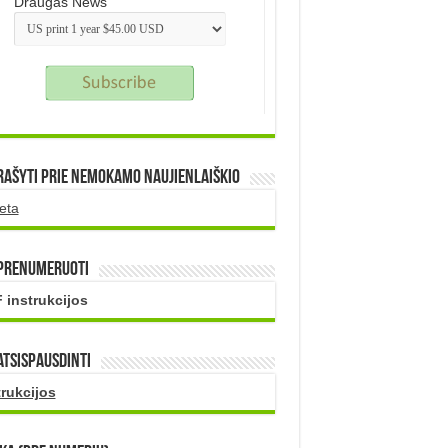
Draugas News
rašyti prie nemokamo naujienlaiškio
eta
 prenumeruoti
 instrukcijos
atsispausdinti
trukcijos