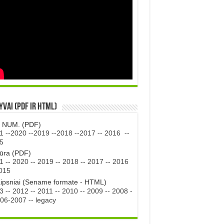
vai (PDF ir HTML)
. NUM. (PDF)
1
--
2020
--
2019
--
2018
--
2017
--
2016
--
5
tūra (PDF)
1
--
2020
--
2019
--
2018
--
2017
--
2016
015
aipsniai (Sename formate - HTML)
3
--
2012
--
2011
--
2010
--
2009
--
2008
-
06-2007
--
legacy