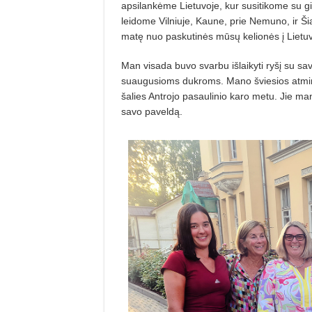
apsilankėme Lietuvoje, kur susitikome su g
leidome Vilniuje, Kaune, prie Nemuno, ir Š
matę nuo paskutinės mūsų kelionės į Lietuv
Man visada buvo svarbu išlaikyti ryšį su sa
suaugusioms dukroms. Mano šviesios atminti
šalies Antrojo pasaulinio karo metu. Jie m
savo paveldą.