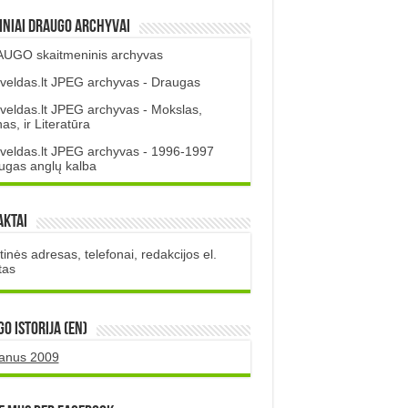
iniai DRAUGO Archyvai
UGO skaitmeninis archyvas
veldas.lt JPEG archyvas - Draugas
veldas.lt JPEG archyvas - Mokslas,
s, ir Literatūra
veldas.lt JPEG archyvas - 1996-1997
ugas anglų kalba
aktai
inės adresas, telefonai, redakcijos el.
tas
O istorija (EN)
uanus 2009