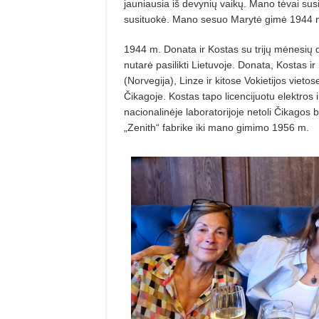
jauniausia iš devynių vaikų. Mano tėvai su
susituokė. Mano sesuo Marytė gimė 1944 m
1944 m. Donata ir Kostas su trijų mėnesių 
nutarė pasilikti Lietuvoje. Donata, Kostas 
(Norvegija), Linze ir kitose Vokietijos vieto
Čikagoje. Kostas tapo licencijuotu elektros i
nacionalinėje laboratorijoje netoli Čikagos
„Zenith“ fabrike iki mano gimimo 1956 m.