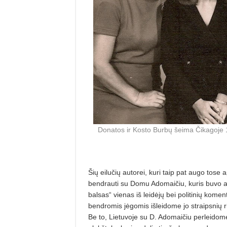
Donatos ir Kosto Burbų šeima Čikagoje 1
Šių eilučių autorei, kuri taip pat augo tose
bendrauti su Domu Adomaičiu, kuris buvo akty
balsas“ vienas iš leidėjų bei politinių kome
bendromis jėgomis išleidome jo straipsnių r
Be to, Lietuvoje su D. Adomaičiu perleidom