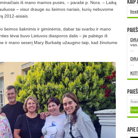
Kaip 
iminaičiais iš mano mamos pusės, – parašė p. Nora. – Laiką
iauliuose – visur drauge su šeimos nariais, kurių nebuvome
Ins
ą 2012-aisiais.
vo šeimos šaknimis ir giminėmis, dabar tai svarbu ir ma­no
PAIEŠ
es tėvai buvo Lietuvos diasporos dalis – jie pabėgo iš
DR
ane ir mano seserį Mary Burbaitę užaugino taip, kad žinotume
vas.
...
DR
...
KIT
Paieš
Apie 