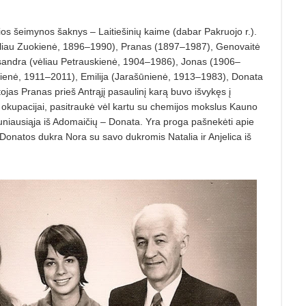
ios šeimynos šaknys – Laitiešinių kaime (dabar Pakruojo r.).
vėliau Zuokienė, 1896–1990), Pranas (1897–1987), Genovaitė
sandra (vėliau Petrauskienė, 1904–1986), Jonas (1906–
kienė, 1911–2011), Emilija (Jarašūnienė, 1913–1983), Donata
as Pranas prieš Antrąjį pasaulinį karą buvo išvykęs į
nei okupacijai, pasitraukė vėl kartu su chemijos mokslus Kauno
auniausiąja iš Adomaičių – Donata. Yra proga pašnekėti apie
 Donatos dukra Nora su savo dukromis Natalia ir Anjelica iš