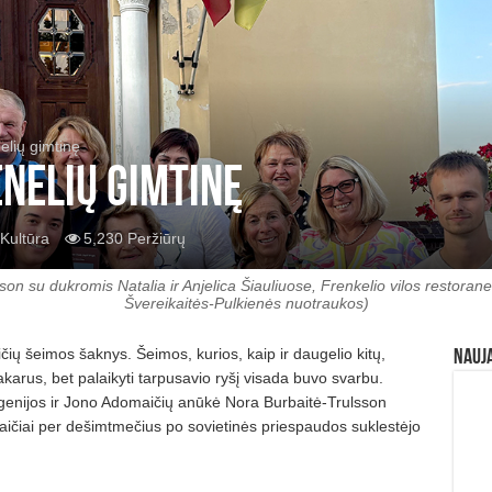
nelių gimtinę
enelių gimtinę
Kultūra
5,230 Peržiūrų
on su dukromis Natalia ir Anjelica Šiauliuose, Frenkelio vilos restoran
Švereikaitės-Pulkienės nuotraukos)
čių šeimos šaknys. Šeimos, kurios, kaip ir daugelio kitų,
Nauj
karus, bet palaikyti tarpusavio ryšį visada buvo svarbu.
ugenijos ir Jono Adomaičių anūkė Nora Burbaitė-Trulsson
naičiai per dešimtmečius po sovietinės priespaudos suklestėjo