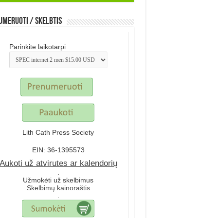
meruoti / Skelbtis
Parinkite laikotarpi
Lith Cath Press Society
EIN: 36-1395573
Aukoti už atvirutes ar kalendorių
.
Užmokėti už skelbimus
Skelbimų kainoraštis
.