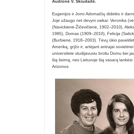
Audronė V. Škiudaitė.
Eugenijos ir Jono Adomaičių didelės ir darn
Joje užaugo net devyni vaikai: Veronika (
(Navickienė-Žičevičienė, 1902–2010), Alek
1985), Domas (1909–2010), Felicija (Salic
(Burbienė, 1918–2003). Tėvų ūkio paveldėtoj
Ameriką, grįžo ir, artėjant antrajai sovieti
universitete studijavusiu broliu Domu bei j
šią šeimą, nes Lietuvoje šią vasarą lankėsi
Arizonos.