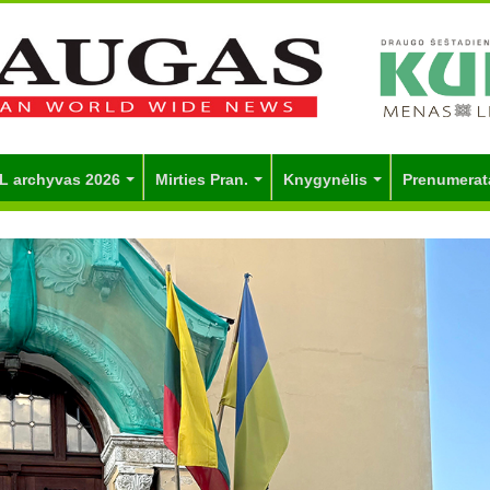
L archyvas 2026
Mirties Pran.
Knygynėlis
Prenumerat