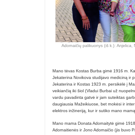
Adomaičių palikuonys (iš k.): Anjelica,
Mano tėvas Kostas Burba gimė 1916 m. Kaza
Jeka­terina Novikova studijavo mediciną ir p
Jekaterina ir Kostas 1923 m. persikėlė į Maž
veikiančią iki šiol (Vladui Burbai už nuopeln
vardu pavadinta gatvė ir jam suteiktas garb
daugiausia Mažeikiuose, bet mokėsi ir inter
elektros inžineriją, kur ir sutiko mano mamą
Mano mama Donata Adomaitytė gimė 1918 m.
Adomaitienės ir Jono Adomaičio (jis buvo Pa