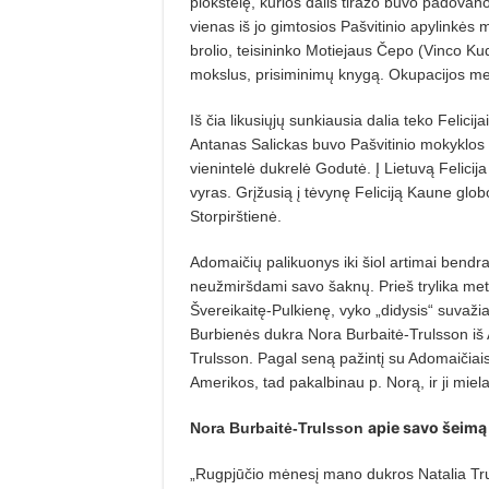
plokštelę, kurios dalis tiražo buvo padovano
vienas iš jo gimtosios Pašvitinio apylinkė
brolio, teisininko Motiejaus Čepo (Vinco Kudir
mokslus, prisiminimų knygą. Okupacijos met
Iš čia likusiųjų sunkiausia dalia teko Felici
Antanas Salickas buvo Pašvitinio mokyklos ve
vienintelė dukrelė Godutė. Į Lietu­vą Felicij
vyras. Grįžusią į tėvynę Feliciją Kaune glo
Storpirštienė.
Adomaičių palikuonys iki šiol artimai bendra
neužmiršdami savo šaknų. Prieš trylika me
Švereikaitę-Pulkienę, vyko „didysis“ suvaž
Burbienės dukra Nora Burbaitė-Trulsson iš A
Trulsson. Pagal seną pažintį su Adomaičiai
Amerikos, tad pakalbinau p. Norą, ir ji miel
apie savo šeimą
Nora Burbaitė-Trulsson
„Rugpjūčio mėnesį mano dukros Natalia Trul