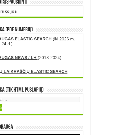
atsispausdinti
trukcijos
KA (PDF numerių)
AUGAS ELASTIC SEARCH
(iki 2026 m.
 24 d.)
AUGAS NEWS / LH
(2013-2024)
Ų LAIKRAŠČIŲ ELASTIC SEARCH
ka (tik HTML puslapių)
DRAUGA