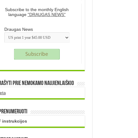
Subscribe to the monthly English
language
"DRAUGAS NEWS"
Draugas News
rašyti prie nemokamo naujienlaiškio
eta
 prenumeruoti
 instrukcijos