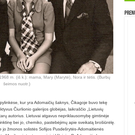
Prenu
968 m. (iš k.): mama, Mary (Marytė), Nora ir tėtis. (Burbų
šeimos nuotr.)
 apylinkėse, kur yra Adomaičių šaknys, Čikagoje buvo tekę
vus Čiurlionio galerijos globėjas, laikraščio „Lietuvių
ntarų autorius. Lietuvai atgavus nepriklausomybę gimtinėje
inktinę bei jo, chemiko, pastebėjimų apie sveikatą brošiūrėlę.
e jo žmonos solistės Sofijos Pusdešrytės-Adomaitienės