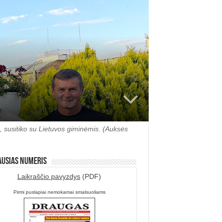
e, susitiko su Lietuvos giminėmis. (Auksės
ausias numeris
Laikraščio pavyzdys
(PDF)
Pirmi puslapiai nemokamai smalsuoliams