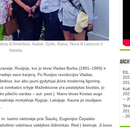
 Nora iš Amerikos, Auksė, Gytis, Daiva, Nora iš Lietuvos ir
Natalia.
Archy
nėje, Rusijoje, kur jo tėvai Vladas Burba (1891–1969) ir
EIL
radėjo savo karjerą. Po Rusijos revoliucijos Vladas,
202
eikius, kur abu jauni gydytojai įkūrė modernią ligoninę,
201
us sveikatos srityje Mažeikiuose yra pastatytas biustas, jo
Kul
202
ės piliečio vardas – aut. past.). Mano tėvas Kostas augo
--
2
natinėje mokykloje Rygoje, Latvijoje. Kaune jis studijavo
Str
.
201
-
20
 kaimo vietovėje prie Šiaulių, Eugenijos Čepaitės
švitinio valsčiaus valdybos iždininkas. Red.) šeimoje. Ji buvo