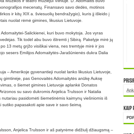
ta Muzikos ir teatro muziejui Vilniuje. D. Adomaitis buvo
s monografijos mecenatų. Finansavo savo dėdės, motinos
kos ir kitų XIX a. šviesuolių bendražygio), kuris jį išleido į
ais nuolat rėmė gimines, likusius Lietuvoje.
jai Adomaitytei-Salickienei, kuri buvo mokytoja. Jos vyras
dėjas. Tik todėl abu buvo ištremti į Sibirą. Pakely­je mirė jų
a po 13 metų grįžo visiškai viena, nes tremtyje mirė ir jos
bojo sesers Emilijos Adomaitytės-Jarašūnienės dukra Dalia
uja – Amerikoje gyvenantieji nuolat lanko likusius Lietuvoje,
tų gimtinėje, pas Genovaitės Adomaitytės anūkę Auksę
Prisi
iavimas, o šiemet gimines Lietuvoje aplankė Donatos
Ank
rizonos su savo dukromis Anjelica Trulsson ir Natalia
s nutariau pasidomėti šiemetinėmis kaimynų viešniomis iš
ai sutiko papasakoti apie save ir savo šeimą.
Kaip
PDF
sson, Anjelica Trulsson ir aš patyrėme didžiulį džiaugsmą –