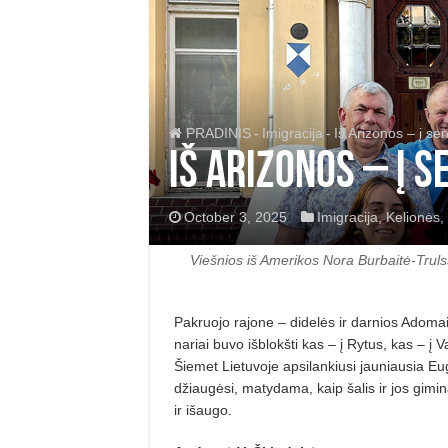
PRADINIS
-
Imigracija
-
Iš Arizonos – į se
Iš Arizonos – į s
October 3, 2025
Imigracija
,
Kelionės
,
Viešnios iš Amerikos Nora Burbaitė-Trulss
Pakruojo rajone – didelės ir darnios Adomai
nariai buvo išblokšti kas – į Rytus, kas – į
Va
Šiemet Lietuvoje apsilankiusi jauniausia E
džiaugėsi, matydama, kaip šalis ir jos gimi
ir išaugo.