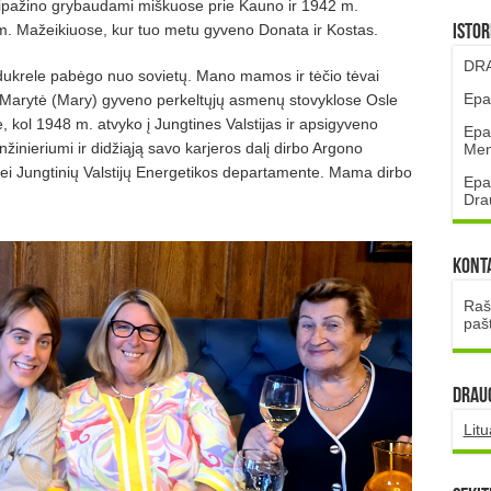
sipažino grybaudami miškuose prie Kauno ir 1942 m.
. Mažeikiuose, kur tuo metu gyveno Donata ir Kostas.
Istor
DRA
dukrele pabėgo nuo sovietų. Mano mamos ir tėčio tėvai
Epa
ir Marytė (Mary) gyveno perkeltųjų asmenų stovyklose Osle
se, kol 1948 m. atvyko į Jungtines Valstijas ir apsigyveno
Epa
nžinieriumi ir didžiąją savo karjeros dalį dirbo Argono
Mena
 bei Jungtinių Valstijų Energetikos departamente. Mama dirbo
Epa
Dra
Kont
Rašt
paš
DRAUG
Lit