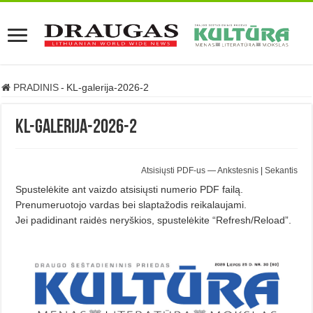
PRADINIS
-
KL-galerija-2026-2
KL-galerija-2026-2
Atsisiųsti PDF-us
—
Ankstesnis
|
Sekantis
Spustelėkite ant vaizdo atsisiųsti numerio PDF failą.
Prenumeruotojo vardas bei slaptažodis reikalaujami.
Jei padidinant raidės neryškios, spustelėkite “Refresh/Reload”.