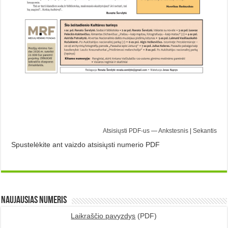
Atsisiųsti PDF-us
—
Ankstesnis
|
Sekantis
Spustelėkite ant vaizdo atsisiųsti numerio PDF
Naujausias numeris
Laikraščio pavyzdys
(PDF)