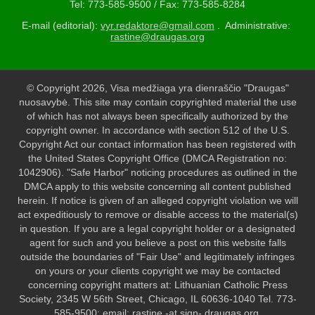
Tel: 773-585-9500 / Fax: 773-585-8284
E-mail (editorial):
vyr.redaktore@gmail.com
. Administrative:
rastine@draugas.org
© Copyright 2026, Visa medžiaga yra dienraščio "Draugas"
nuosavybė. This site may contain copyrighted material the use
of which has not always been specifically authorized by the
copyright owner. In accordance with section 512 of the U.S.
Copyright Act our contact information has been registered with
the United States Copyright Office (DMCA Registration no:
1042906). "Safe Harbor" noticing procedures as outlined in the
DMCA apply to this website concerning all content published
herein. If notice is given of an alleged copyright violation we will
act expeditiously to remove or disable access to the material(s)
in question. If you are a legal copyright holder or a designated
agent for such and you believe a post on this website falls
outside the boundaries of "Fair Use" and legitimately infringes
on yours or your clients copyright we may be contacted
concerning copyright matters at: Lithuanian Catholic Press
Society, 2345 W 56th Street, Chicago, IL 60636-1040 Tel. 773-
585-9500; email: rastine -at sign- draugas.org.