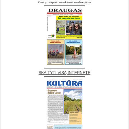
Pirmi puslapiai nemokamai smalsuoliams
SKAITYTI VISĄ INTERNETE