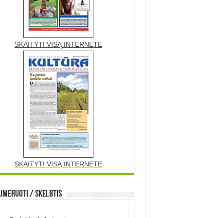
SKAITYTI VISĄ INTERNETE
SKAITYTI VISĄ INTERNETE
meruoti / Skelbtis