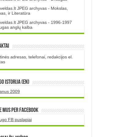
veldas.lt JPEG archyvas - Mokslas,
s, ir Literatūra
veldas.lt JPEG archyvas - 1996-1997
ugas anglų kalba
aktai
inės adresas, telefonai, redakcijos el.
tas
O istorija (EN)
uanus 2009
e mus per Facebook
ugo FB puslapiai