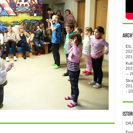
Archy
EIL
202
201
Kul
202
--
2
Str
201
-
20
Istor
DRA
Epa