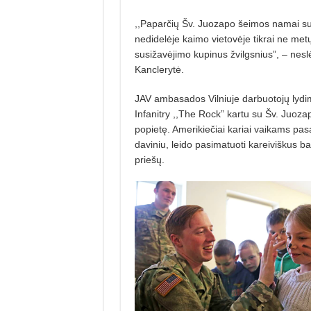
,,Paparčių Šv. Juozapo šeimos namai s
nedidelėje kaimo vietovėje tikrai ne metų
susižavėjimo
kupinus žvilgsnius”, – ne
Kanclerytė.
JAV ambasados Vilniuje darbuotojų lydim
Infanitry ,,The Rock” kartu su
Šv. Juoza
popietę. Amerikiečiai kariai
vaikams pasa
daviniu, leido pasimatuoti kareiviškus ba
priešų.