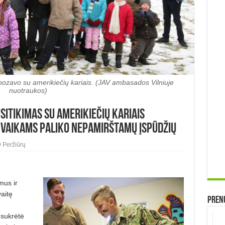
pozavo su amerikiečių kariais. (JAV ambasados Vilniuje
nuotraukos)
sitikimas su amerikiečių kariais
s vaikams paliko nepamirštamų įspūdžių
 Peržiūrų
mus ir
aitę
Prenu
 sukrėtė