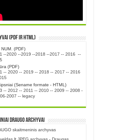
vai (PDF ir HTML)
. NUM. (PDF)
1
--
2020
--
2019
--
2018
--
2017
--
2016
--
5
tūra (PDF)
1
--
2020
--
2019
--
2018
--
2017
--
2016
015
aipsniai (Sename formate - HTML)
3
--
2012
--
2011
--
2010
--
2009
--
2008
-
06-2007
--
legacy
iniai DRAUGO Archyvai
UGO skaitmeninis archyvas
veldas.lt JPEG archyvas - Draugas