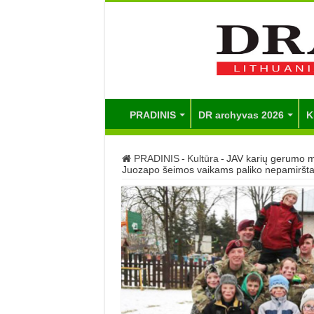
PRADINIS
DR archyvas 2026
K
PRADINIS
-
Kultūra
-
JAV karių gerumo mi
Juozapo šeimos vaikams paliko nepamiršt