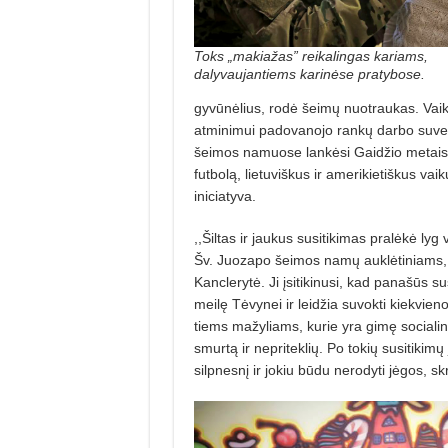
Toks „makiažas” reikalingas kariams,
dalyvaujantiems karinėse pratybose.
gyvūnėlius, rodė šeimų nuotraukas. Vaikai
atminimui padovanojo rankų darbo suveny
šeimos namuose lankėsi Gaidžio metais. 
futbolą, lietuviškus ir amerikietiškus v
iniciatyva.
,,Šiltas ir jaukus susitikimas pralėkė ly
Šv. Juozapo šeimos namų auklėtiniams, ne
Kanclerytė. Ji įsitikinusi, kad panašūs su
meilę Tėvynei ir leidžia suvokti kiekvieno
tiems mažyliams, kurie yra gimę sociali
smurtą ir nepriteklių. Po tokių susitikimų 
silpnesnį ir jokiu būdu nerodyti jėgos, skr