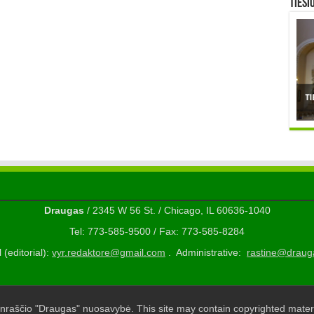
TIESI
Draugas
/ 2345 W 56 St. / Chicago, IL 60636-1040
Tel: 773-585-9500 / Fax: 773-585-8284
 (editorial):
vyr.redaktore@gmail.com
. Administrative:
rastine@draug
nraščio "Draugas" nuosavybė. This site may contain copyrighted materi