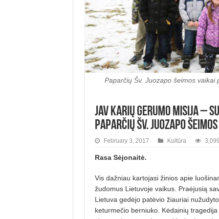
Paparčių Šv. Juozapo šeimos vaikai 
JAV karių gerumo misija – Su
Paparčių Šv. Juozapo šeimo
February 3, 2017
Kultūra
3,099
Rasa Sėjonaitė.
Vis dažniau
kartojasi žinios apie
luošina
žudomus Lietuvoje vaikus. Praėjusią sav
Lietuva gedėjo patėvio žiauriai nužudyto
keturmečio berniuko. Kėdainių tragedija