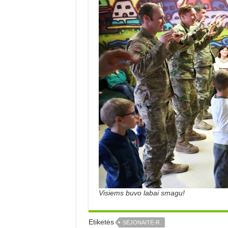
Visiems buvo labai smagu!
Etiketės
SĖJONAITĖ-R.