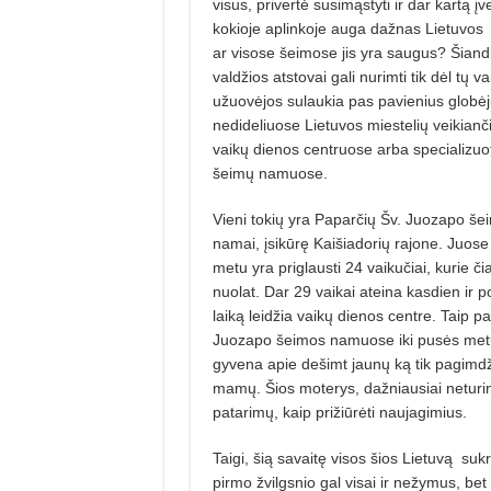
visus, privertė susimąstyti ir dar kartą įver
kokioje aplinkoje auga dažnas Lietuvos
ar visose šeimose jis yra saugus? Šiand
valdžios atstovai gali nurimti tik dėl tų va
užuovėjos sulaukia pas pavienius globėj
nedideliuose Lietuvos miestelių veikianč
vaikų dienos centruose
arba specializu
šeimų namuose.
Vieni tokių yra Paparčių Šv. Juozapo še
namai, įsikūrę Kaišiadorių rajone. Juose
metu yra priglausti 24 vaikučiai, kurie č
nuolat. Dar 29 vaikai ateina kasdien ir
laiką leidžia vaikų dienos centre. Taip pa
Juozapo šeimos namuose iki pusės met
gyvena apie dešimt jaunų ką tik pagimdž
mamų. Šios moterys, dažniausiai neturinč
patarimų, kaip prižiūrėti naujagimius.
Taigi, šią savaitę visos šios Lietuvą
sukr
pirmo žvilgsnio gal visai ir nežymus, bet 