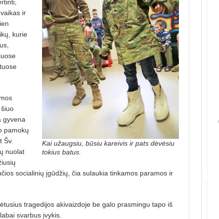
tinti,
vaikas ir
ien
ikų, kurie
us,
iuose
otuose
imos
 šiuo
ia gyvena
 po pamokų
t Šv.
Kai užaugsiu, būsiu kareivis ir pats dėvėsiu
ų nuolat
tokius batus.
iusių
ios socialinių įgūdžių, čia sulaukia tinkamos paramos ir
ėtusius tragedijos akivaizdoje be galo prasmingu tapo
iš
labai svarbus įvykis.