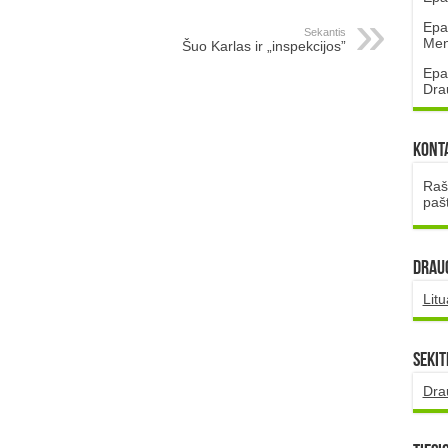
Epa
Sekantis
Mena
Šuo Karlas ir „inspekcijos”
Epa
Dra
Kont
Rašt
paš
DRAUG
Lit
Sekit
Dra