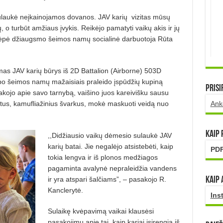
ulaukė neįkainojamos dovanos. JAV karių
vizitas mūsų
, o turbūt amžiaus įvykis. Reikėjo pamatyti vaikų akis ir jų
slėpė džiaugsmo šeimos
namų socialinė darbuotoja Rūta
as JAV karių būrys iš 2D Battalion (Airborne) 503D
po šeimos namų mažaisiais praleido įspūdžių kupiną
Prisi
kojo apie savo tarnybą, vaišino juos kareivišku sausu
tus, kamufliažinius
švarkus,
mokė maskuoti veidą nuo
Ank
Kaip
,,Didžiausio vaikų dėmesio sulaukė JAV
karių batai. Jie negalėjo atsistebėti, kaip
PDF
tokia lengva ir iš plonos medžiagos
pagaminta avalynė nepraleidžia vandens
ir yra atspari šalčiams”, – pasakojo R.
Kaip 
Kanclerytė.
Ins
Sulaikę kvėpavimą vaikai klausėsi
pasakojimų
apie tai,
kaip kariai
įsirengia iš