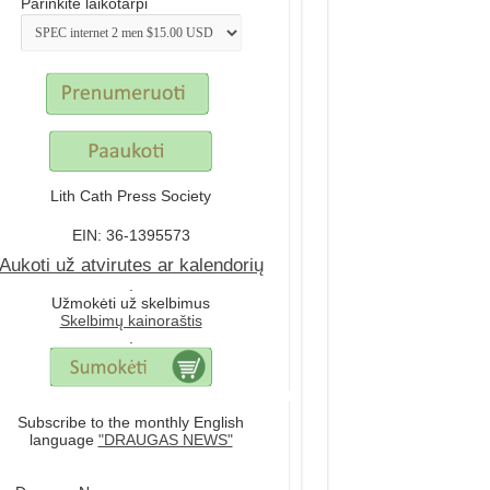
Parinkite laikotarpi
Lith Cath Press Society
EIN: 36-1395573
Aukoti už atvirutes ar kalendorių
.
Užmokėti už skelbimus
Skelbimų kainoraštis
.
Subscribe to the monthly English
language
"DRAUGAS NEWS"