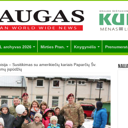
L archyvas 2026
Mirties Pran.
Knygynėlis
Prenumerat
sija – Susitikimas su amerikiečių kariais Paparčių Šv.
Nauj
amų įspūdžių