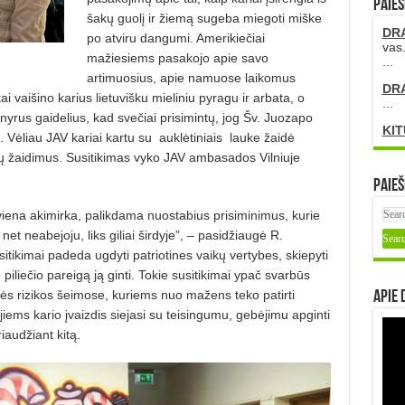
PAIEŠ
šakų guolį ir žiemą sugeba miegoti miške
DR
po atviru dangumi. Amerikiečiai
vas.
mažiesiems pasakojo apie savo
...
artimuosius, apie namuose laikomus
DR
 vaišino karius lietuvišku mieliniu pyragu ir arbata, o
...
rus gaidelius, kad svečiai prisimintų, jog Šv. Juozapo
KIT
Vėliau JAV kariai kartu su
auklėtiniais
lauke žaidė
aikų žaidimus. Susitikimas vyko JAV ambasados Vilniuje
Paieš
g viena akimirka, palikdama nuostabius prisiminimus, kurie
t neabejoju, liks giliai širdyje”, – pasidžiaugė R.
sitikimai padeda ugdyti patriotines vaikų vertybes, skiepyti
 piliečio pareigą ją ginti. Tokie susitikimai ypač svarbūs
nės rizikos šeimose, kuriems nuo mažens teko patirti
Apie 
jiems kario įvaizdis
siejasi su teisingumu, gebėjimu apginti
iaudžiant kitą.