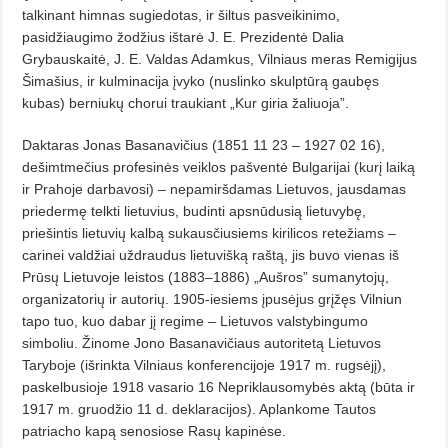
talkinant himnas sugiedotas, ir šiltus pasveikinimo,
pasidžiaugimo žodžius ištarė J. E. Prezidentė Dalia
Grybauskaitė, J. E. Valdas Adamkus, Vilniaus meras Remigijus
Šimašius, ir kulminacija įvyko (nuslinko skulptūrą gaubęs
kubas) berniukų chorui traukiant „Kur giria žaliuoja”.
Daktaras Jonas Basanavičius (1851 11 23 – 1927 02 16),
dešimtmečius profesinės veiklos pašventė Bulgarijai (kurį laiką
ir Prahoje darbavosi) – nepamiršdamas Lietuvos, jausdamas
priedermę telkti lietuvius, budinti apsnūdusią lietuvybę,
priešintis lietuvių kalbą sukausčiusiems kirilicos retežiams –
carinei valdžiai uždraudus lietuvišką raštą, jis buvo vienas iš
Prūsų Lietuvoje leistos (1883–1886) „Aušros” sumanytojų,
organizatorių ir autorių. 1905-iesiems įpu­sėjus grįžęs Vilniun
tapo tuo, kuo dabar jį regime – Lietuvos valstybingumo
simboliu. Žinome Jo­no Basanavičiaus autoritetą Lietuvos
Taryboje (išrinkta Vilniaus konferencijoje 1917 m. rugsėjį),
paskelbusioje 1918 vasario 16 Nepriklausomybės aktą (būta ir
1917 m. gruodžio 11 d. deklaracijos). Aplankome Tautos
patriacho kapą senosiose Rasų kapinėse.