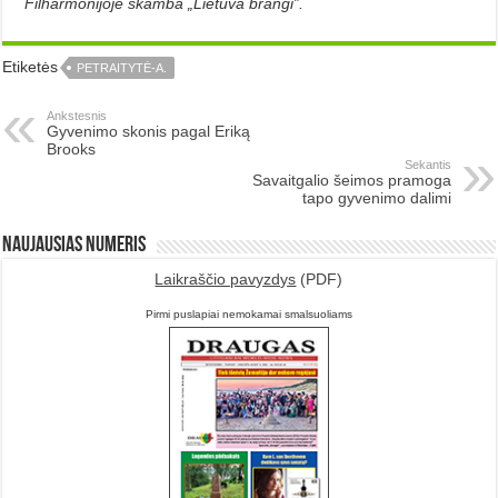
Filharmonijoje skamba „Lietuva brangi”.
Etiketės
PETRAITYTĖ-A.
Ankstesnis
Gyvenimo skonis pagal Eriką
Brooks
Sekantis
Savaitgalio šeimos pramoga
tapo gyvenimo dalimi
Naujausias numeris
Laikraščio pavyzdys
(PDF)
Pirmi puslapiai nemokamai smalsuoliams