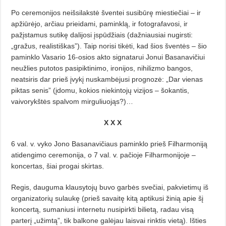
Po ceremonijos neišsilakstė šventei susibūrę miestiečiai – ir
apžiūrėjo, arčiau prieidami, pamink­lą, ir fotografavosi, ir
pažįstamus sutikę dalijosi įspūdžiais (dažniausiai nugirsti:
„gražus, realistiškas”). Taip norisi tikėti, kad šios šventės – šio
paminklo Vasario 16-osios akto signatarui Jonui Basanavičiui
neužlies putotos pasipiktinimo, ironijos, nihilizmo bangos,
neatsiris dar prieš įvykį nuskambėjusi prognozė: „Dar vienas
piktas senis” (įdomu, kokios niekintojų vizijos – šokantis,
vaivorykštės spalvom mirguliuojąs?)…
X X X
6 val. v. vyko Jono Basanavičiaus paminklo prieš Filharmoniją
atidengimo ceremonija, o 7 val. v. pačioje Filharmonijoje –
koncertas, šiai progai skirtas.
Regis, dauguma klausytojų buvo garbės svečiai, pakvietimų iš
organizatorių sulaukę (prieš savaitę kitą aptikusi žinią apie šį
koncertą, sumaniusi internetu nusipirkti bilietą, radau visą
parterį „užimtą”, tik balkone galėjau laisvai rinktis vietą). Išties