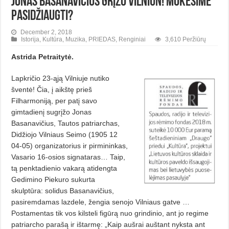
Jonas Basanavičius grįžo Vilniun! Mokėsime
pasidžiaugti?
December 2, 2018
Istorija
,
Kultūra
,
Muzika
,
PRIEDAS
,
Renginiai
3,610 Peržiūrų
Astrida Petraitytė.
Lapkričio 23-ąją Vilniuje nutiko
šventė! Čia, į aikštę prieš
Filharmoniją, per patį savo
gimtadienį sugrįžo Jonas
Basanavičius, Tautos patriarchas,
Didžiojo Vilniaus Seimo (1905 12
04-05) organizatorius ir pirmininkas,
Vasario 16-osios signataras… Taip,
tą penktadienio vakarą atidengta
Gedimino Piekuro sukurta
skulptūra: solidus Basanavičius,
pasiremdamas lazdele, žengia senojo Vilniaus gatve …
Postamentas tik vos kilsteli figūrą nuo grindinio, ant jo regime
patriarcho parašą ir ištarmę: „Kaip aušrai auštant nyksta ant