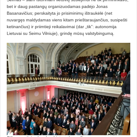
bet ir daug pastangų organizuodamas padėjo Jonas
Basanavičius; perskaityta jo prisiminimų ištraukėlė (net
nuvargęs maldydamas viens kitam prieštaraujančius, susipešti
ketinančius) ir priimtieji reikalavimai (dar „tik”: autonomija
Lietuvai su Seimu Vilniuje), grindę mūsų valstybingumą.