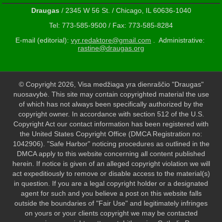
Draugas
/ 2345 W 56 St. / Chicago, IL 60636-1040
Tel: 773-585-9500 / Fax: 773-585-8284
E-mail (editorial):
vyr.redaktore@gmail.com
. Administrative:
rastine@draugas.org
© Copyright 2026, Visa medžiaga yra dienraščio "Draugas"
nuosavybė. This site may contain copyrighted material the use
of which has not always been specifically authorized by the
copyright owner. In accordance with section 512 of the U.S.
Copyright Act our contact information has been registered with
the United States Copyright Office (DMCA Registration no:
1042906). "Safe Harbor" noticing procedures as outlined in the
DMCA apply to this website concerning all content published
herein. If notice is given of an alleged copyright violation we will
act expeditiously to remove or disable access to the material(s)
in question. If you are a legal copyright holder or a designated
agent for such and you believe a post on this website falls
outside the boundaries of "Fair Use" and legitimately infringes
on yours or your clients copyright we may be contacted