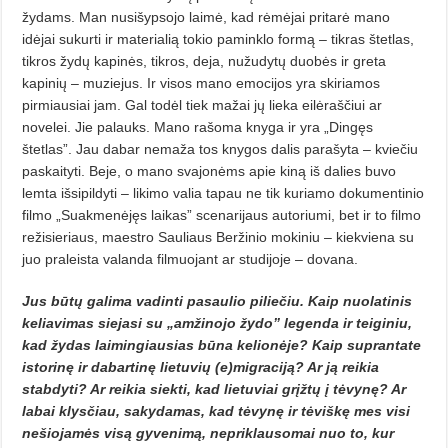
žydams. Man nusišypsojo laimė, kad rėmėjai pritarė mano
idėjai sukurti ir materialią tokio paminklo formą – tikras štetlas,
tikros žydų kapinės, tikros, deja, nužudytų duobės ir greta
kapinių – muziejus. Ir visos mano emocijos yra skiriamos
pirmiausiai jam. Gal todėl tiek mažai jų lieka eilėraščiui ar
novelei. Jie palauks. Mano rašoma knyga ir yra „Dingęs
štetlas”.
Jau dabar nemaža tos knygos dalis parašyta – kviečiu
paskai­tyti. Beje, o mano svajonėms apie kiną iš dalies buvo
lemta išsipildyti – likimo valia tapau ne tik kuriamo dokumentinio
filmo „Suakmenėjęs laikas” scenarijaus autoriumi, bet ir to filmo
režisieriaus,
maestro Sau­liaus Beržinio mokiniu – kiekviena su
juo praleista valanda filmuojant ar studijoje – dovana.
Jus būtų galima vadinti pa­sau­lio piliečiu. Kaip nuolatinis
keliavimas siejasi su „amžinojo žydo” legenda ir teiginiu,
kad žydas lai­mingiausias būna kelionėje? Kaip suprantate
istorinę ir dabartinę lietuvių (e)migraciją? Ar ją reikia
stabdyti? Ar reikia siekti, kad lietuviai grįžtų į tėvynę? Ar
labai klysčiau, sakydamas, kad tėvynę ir tėviškę mes visi
nešiojamės visą gyvenimą, nepriklausomai nuo to, kur