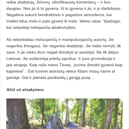
reikia skaitytojų, žiūrovų, idiotiškiausių komentarų – ir kuo
daugiau. Nes jis iš to gyvena. Iš to gyvena ir jis, ir jo darbdavys.
Negalima sukurti bendrabūvio ir pagarbos atmosferos, kai
maitini kitus melu ir pats gyveni iš melo. Velnio ratas. Ypatingai,
kai rašantieji nebejaučia atsakomybės.
Aš nebeskaitau meluojančių ir manipuliuojančių autorių. Jie
negerbia žmogaus. Jie negerbia skaitytojo. Jie nieko nemyli, tik
save. Ir jie nieko doro negali išmokyti ar pasiūlyti. Ne tik idėjos
Lietuvai. Jie sudarinėja priešų sąrašus. Ir juos gromuliuoja ir
jais atrajoja. Kaip rašo mano Tėvas, „turime išmokti gyventi kaip
kapinėse”.
Gal tuomet atsirastų vietos Kitam mūsų name ar
gatvėje. Gal ir planeta pasikeistų į gerąją pusę…
Ačiū už atsakymus.