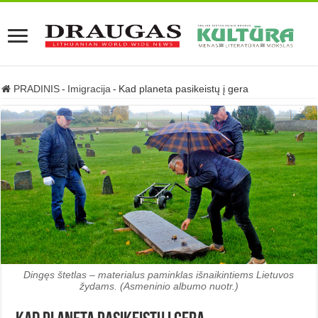
PRADINIS
-
Imigracija
-
Kad planeta pasikeistų į gera
Dingęs štetlas – materialus paminklas išnaikintiems Lietuvos
žydams. (Asmeninio albumo nuotr.)