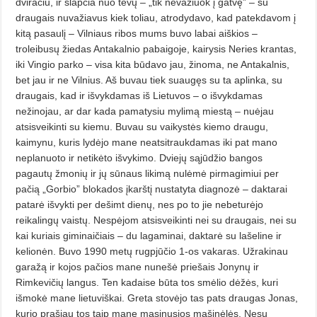
dviračiu, ir slapčia nuo tėvų – „tik nevažiuok į gatvę” – su
draugais nuvažiavus kiek toliau, atrodydavo, kad patekdavom į
kitą pasaulį – Vilniaus ribos mums buvo labai aiškios –
troleibusų žiedas Antakalnio pabaigoje, kairysis Ne­ries krantas,
iki Vingio parko – visa kita būdavo jau, žinoma, ne Anta­kalnis,
bet jau ir ne Vilnius. Aš buvau tiek suaugęs su ta aplinka, su
draugais, kad ir išvykdamas iš Lietuvos – o išvykdamas
nežinojau, ar dar kada pamatysiu mylimą miestą – nuėjau
atsisveikinti su kiemu. Buvau su vaikystės kiemo draugu,
kaimynu, kuris lydėjo mane neatsitraukdamas iki pat mano
neplanuoto ir netikėto išvykimo. Dviejų sąjūdžio bangos
pagautų žmonių ir jų sūnaus likimą nulėmė pirmagimiui per
pačią „Gor­bio” blokados įkarštį nustatyta diagnozė – daktarai
patarė išvykti per dešimt dienų, nes po to jie nebeturėjo
reikalingų vaistų. Nespėjom atsi­sveikinti nei su draugais, nei su
kai kuriais giminaičiais – du lagaminai, daktarė su lašeline ir
kelionėn. Buvo 1990 metų rugpjūčio 1-os vakaras. Užrakinau
garažą ir kojos pačios mane nunešė priešais Jonynų ir
Rimkevičių langus. Ten kadaise būta tos smėlio dėžės, kuri
išmokė mane lietuviškai. Greta stovėjo tas pats draugas Jonas,
kurio prašiau tos taip mane masinusios mašinėlės. Nesu