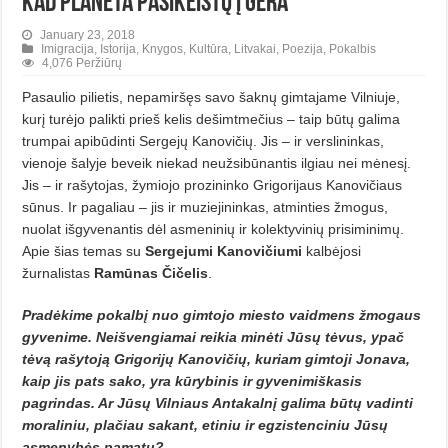
Kad planeta pasikeistų į gera
January 23, 2018
Imigracija
,
Istorija
,
Knygos
,
Kultūra
,
Litvakai
,
Poezija
,
Pokalbis
4,076 Peržiūrų
Pasaulio pilietis, nepamiršęs savo šaknų gimtajame Vilniuje,
kurį turėjo palikti prieš kelis dešimtmečius – taip būtų galima
trumpai apibūdinti Sergejų Kanovičių. Jis – ir verslininkas,
vienoje šalyje beveik niekad neužsibūnantis ilgiau nei mėnesį.
Jis – ir rašytojas, žymiojo prozininko Grigorijaus Kanovičiaus
sūnus. Ir pagaliau – jis ir muzieji­ninkas, at­minties žmogus,
nuolat išgyvenantis dėl asmeninių ir kolektyvinių prisiminimų.
Apie šias temas su
Sergejumi Kanovičiumi
kalbėjosi
žurnalistas
Ramūnas Čičelis
.
Pradėkime pokalbį nuo gimtojo miesto vaidmens žmogaus
gyvenime. Neišvengiamai reikia minėti Jūsų tėvus, ypač
tėvą rašytoją Grigorijų Kanovičių, kuriam gimtoji Jonava,
kaip jis pats sako, yra kūrybinis ir gyvenimiškasis
pagrindas. Ar Jūsų Vilniaus Anta­kalnį galima būtų vadinti
mora­liniu, plačiau sakant, etiniu ir eg­zistenciniu Jūsų
asmenybės pamatu?