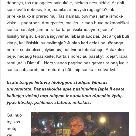
debesys, tos rugiagelės palaukėje, niekaip ne­susidėvi. Ar gali
susidevėti debesis, kurį pamilai ar nuvysti rugiagėlė? Tik
prireikė laiko ir praradimų. Tas namas, buvimas jame išmokė
visko – pagarbos, draugystės, meilės. Ir man buvo nežmoniškai
sunku pasakyti jam antrą kartą po išsikraustymo „sudie”.
Išsiskyrimą su Lietuva išgyvenau labai skaudžiai. Bet ar gali būti
kitaip, kai išsiskiri su mylimąja? Juolab kad geležinė uždanga,
nors ir su dideliais įplyšimais, bet tvirtai tebekabojo. Antakalnis,
beje, nedaug tepasikeitė. Kartais norėčiau pasa­kyti „deja”, labai
retai „ačiū Dievui”.
Nors vienos pagrindinės gatvės rajoną lyg ir
sunku subjauroti, bet neturėtų būti taip sunku ir sutvarkyti.
Esate baigęs lietuvių filologijos studijas Vilniaus
universitete. Papasakokite apie pasirinkimą (apie jį esate
kalbėjęs viešai) tarp rašymo ir nuolatinio rūpesčio žydų,
ypač litvakų, palikimu, statusu, reikalais.
Gal nuo
trylikos
metų,
kai