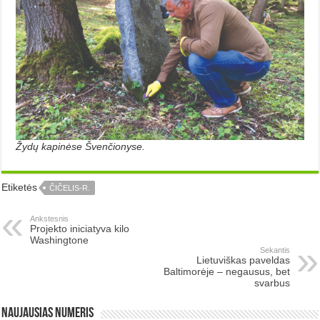
Žydų kapinėse Švenčionyse.
Etiketės
ČIČELIS-R.
Ankstesnis
Projekto iniciatyva kilo
Washingtone
Sekantis
Lietuviškas paveldas
Baltimorėje – negausus, bet
svarbus
Naujausias numeris