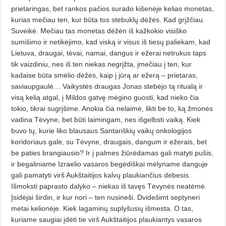
prietaringas, bet rankos pačios surado kišenėje kelias monetas,
kurias mečiau ten, kur būta tos stebuklų dėžės. Kad grįžčiau.
Suveikė. Mečiau tas monetas dėžėn iš kažkokio visiško
sumišimo ir netikėjimo, kad viską ir visus iš tiesų paliekam, kad
Lietuva, draugai, tėvai, namai, dangus ir ežerai netrukus taps
tik vaizdiniu, nes iš ten niekas negrįžta, įmečiau į ten, kur
kadaise būta smėlio dėžės, kaip į jūrą ar ežerą – prietaras,
saviaupgaulė… Vaikystės draugas Jonas stebėjo tą ritualą ir
visą kelią atgal, į Mildos gatvę mėgino guosti, kad nieko čia
tokio, tikrai sugrįšime. Anokia čia nelaimė, likti be to, ką žmonės
vadina Tėvyne, bet būti laimingam, nes išgelbsti vaiką. Kiek
buvo tų, kurie liko blausaus San­tariškių vaikų onkologijos
koridoriaus gale, su Tėvyne, draugais, dan­gum ir ežerais, bet
be paties brangiausio? Ir į palmes žiūrėdamas gali matyti pušis,
ir begaliniame Izraelio vasaros begėdiškai mėlyname danguje
gali pamatyti virš Aukštaitijos kalvų plaukiančius debesis.
Išmoksti paprasto dalyko – niekas iš tavęs Tėvynės neatėmė.
Įsidėjai širdin, ir kur nori – ten nusineši. Dvidešimt sep­tyneri
metai kelionėje. Kiek lagaminų suplyšusių išmesta. O tas,
kuriame saugiai įdėti tie virš Aukš­taitijos plaukiantys vasaros