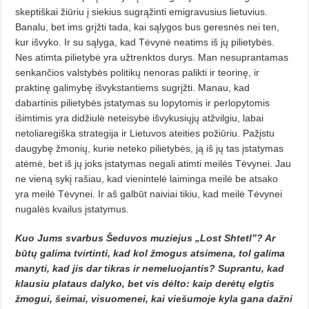
skeptiškai žiūriu į siekius sugrąžinti emigravusius lietuvius.
Banalu, bet ims grįžti tada, kai sąlygos bus geresnės nei ten,
kur išvyko. Ir su sąlyga, kad Tėvynė neatims iš jų pilietybės.
Nes atimta pilietybė yra užtrenktos durys. Man nesuprantamas
senkančios valstybės politikų nenoras palikti ir teorinę, ir
praktinę galimybę išvykstantiems sugrįžti.
Manau, kad
dabartinis pilietybės įstatymas su lopytomis ir perlopytomis
išimtimis
yra didžiulė neteisybė išvykusiųjų atžvilgiu, labai
netoliaregiška strategija ir Lietuvos atei­ties požiūriu. Pažįstu
daugybę žmo­nių, kurie neteko pilietybės, ją iš jų tas įstatymas
atėmė, bet iš jų joks įstatymas negali atimti meilės Tė­vynei. Jau
ne vieną sykį rašiau, kad vienintelė laiminga meilė be atsako
yra meilė Tėvynei. Ir aš galbūt naiviai tikiu, kad meilė Tėvynei
nugalės kvailus įstatymus.
Kuo Jums svarbus Šeduvos muziejus „Lost Shtetl”? Ar
būtų galima tvirtinti, kad kol žmogus atsimena, tol galima
manyti, kad jis dar tikras ir nemeluojantis? Suprantu, kad
klausiu plataus dalyko, bet vis dėlto: kaip derėtų elgtis
žmogui, šeimai, visuomenei, kai viešumoje kyla gana dažni