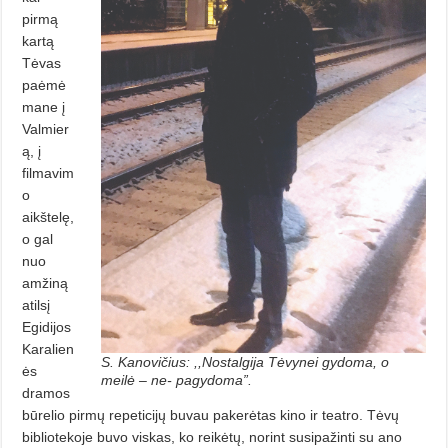
pirmą
kartą
Tėvas
paėmė
mane į
Valmier
ą, į
filmavim
o
aikštelę,
o gal
nuo
amži­ną
atilsį
Egidijos
Karalien
S. Kanovičius: ,,Nostalgija Tėvynei gydoma, o
ės
meilė – ne- pagydoma”.
dramos
būrelio pirmų repeticijų buvau pake­rėtas kino ir teatro. Tėvų
bibliotekoje buvo viskas, ko reikėtų, norint susipažinti su ano