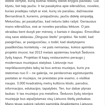
didele vertybe, kurią būtinai reikėtų išleisti knygos pavidalu. Gal
klystu, bet taip jaučiu. Ir tai pasakytina apie eilėraščius, noveles,
kurias pradėjau rašyti ar esė, kurių vis parašau, dažniausiai
Bernardinai.lt, kuriems, prisipažinsiu, jaučiu didelę simpatiją.
Meluo­čiau, jei pasakyčiau, kad neturiu laiko rašyti. Geriausius
mano eilėraščius, esė ar noveles parašiau lėktuve. O jais
skraidau bent dusyk per mėnesį, o kartais ir daugiau. Emociškai
visą save atidaviau „Din­gusio štetlo” projektui. Ne todėl, kad
pasigirčiau, ar pasiguosčiau, o todėl, kad skaitytojams
paaiškinčiau kontekstą – nė pats nemaniau, kokios apimties
projekto imuosi, kai 2013 metais apsiėmiau tvarkyti Šeduvos
žydų kapus. Projektas iš kapų restauravimo peraugo į
modernaus muziejaus statybas. Lietuvoje nuo
nepriklausomybės laikų tai bus antras mu­ziejus, kuris yra
statomas nuo 0 – ne galerija, ne perdaromas egzistuojantis
pastatas ar muziejus, ne priestatas prie esamo, o visiškai
naujas. 3,000 kvadratinių metrų kultūros klodo, parodos,
informacijos, edukacijos, tapatybės. Ten, kur dabar plynas
laukas. Ir tas muziejus yra metafora. Šeduvos žydų istorijos
muziejuje bus atpažįstamas visų Lietuvos štetlų pėdsakas.
Mano tėvas sukūrė rašyti­nį paminklą išnaikintiems Lietuvos