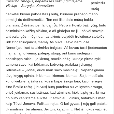
Pasaulio žmogus, nepamiršęs šaknų gimtajame
penkerių
Vilniuje – Sergejus Kanovičius.
metų
netikėtai buvau pa­kviestas į butą, kuriame prabėgo mano
pirmieji du dešimtmečiai. Ten net liko dalis mūsų baldų,
pianinas. Žiūrėjau per langą į Šv. Petro ir Povilo bažnyčią, buto
šeimininkas kažką aiškino, o aš girdėjau ne jį – aš vėl stovėjau
ant palangės, mėgindamas akimis palydėti troleibuso stotelės
link žingsniuojančią mamą. Aš buvau savo namuose.
Nenorėjau, kad ta akimirka baigtųsi. Aš buvau tarsi įbetonuotas
į tą namą, jo kiemą, palėpę, stogą, ant kurio sėdėjau ir
pasislėpęs rūkiau, jo kiemą, smėlio dėžę, kurioje pirmą sykį
atmenu save, kai būdamas ketverių, prabilau į draugą
lietuviškai – „Jonai, duok man savo mašinėlę”. Nepabaigiama
tėvų knygų spinta, ir kiemas, kiemas, kiemas. Su jo medžiais,
kurio kiek­vieną šaką rankos ir kojos žinojo taip, kaip neregys
žino Brailio raštą. Į buvusį butą patekau su vaikystės draugu,
prieš įeidamas susilažinau, kad atminsiu, kiek laiptų yra iki ma­
no buto ketvirtame aukšte. Ir atminiau. Vilnius, Antakalnis man,
kaip Tėvui Jonava. Paliktas rojus. O kol gyvas, į rojų gali patekti
tik minti­mis. Jei atmeni. Jei turi, ką atminti. Net išmokus važinėti