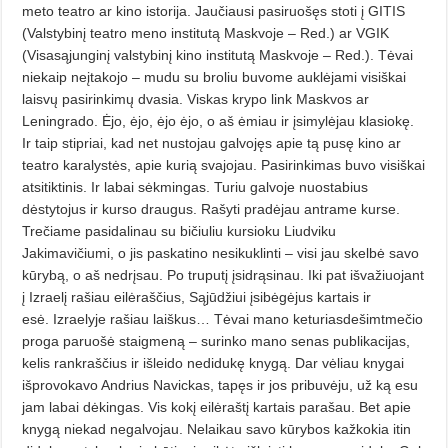
meto teatro ar kino istorija. Jaučiausi pasiruošęs stoti į GITIS
(Valstybinį teatro meno institutą Maskvoje – Red.) ar VGIK
(Visasąjunginį valstybinį kino institutą Maskvoje – Red.). Tėvai
niekaip neįtakojo – mudu su broliu buvome auklėjami visiškai
laisvų pasirinki­mų dvasia. Viskas krypo link Mask­vos ar
Leningrado.
Ėjo, ėjo, ėjo ėjo, o aš ėmiau ir įsimylėjau klasiokę.
Ir taip stipriai, kad net nustojau galvojęs apie tą pusę kino ar
teatro karalystės, apie kurią svajojau.
Pasirin­kimas buvo visiškai
atsitiktinis. Ir labai sėkmingas. Turiu galvoje nuo­stabius
dėstytojus ir kurso draugus. Rašyti pradėjau antrame kurse.
Trečiame pasidalinau su bičiuliu kursioku Liudviku
Jakimavičiumi, o jis paskatino nesikuklinti – visi jau skelbė savo
kūrybą, o aš nedrįsau.
Po truputį įsidrąsinau. Iki pat išvažiuojant
į Izraelį rašiau eilėraščius, Sąjūdžiui įsibėgėjus kartais ir
esė.
Izraelyje rašiau laiškus… Tėvai mano keturiasdešimtmečio
proga paruošė staigmeną – surinko mano senas publikacijas,
kelis rankraščius ir išleido nedidukę knygą. Dar vėliau knygai
išprovokavo Andrius Navic­kas, tapęs ir jos pribuvėju, už ką esu
jam labai dėkingas. Vis kokį eilėraštį kartais parašau. Bet apie
knygą niekad negalvojau. Nelaikau savo kūrybos kažkokia itin