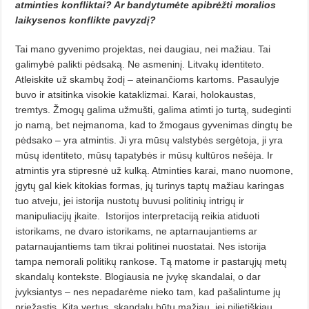
atminties konfliktai? Ar bandytumėte apibrėžti moralios
laikysenos konflikte pavyzdį?
Tai mano gyvenimo projektas, nei daugiau, nei mažiau. Tai
galimybė palikti pėdsaką. Ne asmeninį. Lit­vakų identiteto.
Atleiskite už skambų žodį – ateinančioms kartoms. Pa­saulyje
buvo ir atsitinka visokie kata­klizmai. Karai, holokaustas,
tremtys. Žmogų galima užmušti, galima atim­ti jo turtą, sudeginti
jo namą, bet neįmanoma, kad to žmogaus gyvenimas dingtų be
pėdsako – yra atmintis. Ji yra mūsų valstybės sergėtoja, ji yra
mūsų identiteto, mūsų tapatybės ir mūsų kultūros nešėja. Ir
atmintis yra stipresnė už kulką. Atminties karai, mano nuomone,
įgytų gal kiek kitokias formas, jų turinys taptų mažiau karingas
tuo atveju, jei istorija nustotų buvusi politinių intrigų ir
manipuliacijų įkaite.
Istorijos interpretaciją reikia atiduoti
istorikams, ne dvaro istorikams, ne aptarnaujantiems ar
patarnaujantiems tam tikrai politinei nuostatai. Nes istorija
tampa nemorali politikų rankose. Tą matome ir pastarųjų metų
skandalų kontekste. Blogiausia ne įvykę skandalai, o dar
įvyksiantys – nes nepa­darėme nieko tam, kad pašalintume jų
priežastis. Kita vertus, skandalų būtų mažiau, jei pilietiškiau