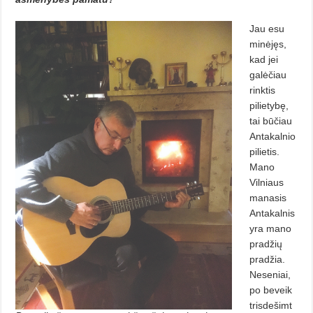
Jau esu
minėjęs,
kad jei
galėčiau
rinktis
pilietybę,
tai būčiau
Antakal­nio
pilietis.
Mano
Vilniaus
manasis
Antakalnis
yra mano
pradžių
pra­džia.
Neseniai,
po beveik
trisdešimt