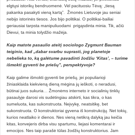
elgtųsi istorikų bendruomenė. Vėl pacituosiu Tėvą: „tiesą
pakanka pasakyti vieną kartą”.
Žmonės Lietuvoje jau seniai
nebijo istorinės tiesos. Jos bijo politikai. O politikai-bailiai
geriausiai tarpsta manipuliuodami
prigąsdinta minia. Tik, ačiū
Dievui, ta minia tolydžio mažėja.
Kaip matote pasaulio ateitį sociologo Zygmunt Bauman
teigi­nio, kad „dabar svarbu suprasti, jog planetoje
nebelieka to, ką galėtume pavadinti žodžiu ‘Kitas’, – turime
išmokti gyventi be priešų”, perspektyvoje?
Kaip galime išmokti gyventi be priešų, jei populiarioji
žiniasklaida kiekvieną dieną mėgina jų ieškoti, o neradusi,
būtinai juos sukuria… Žmonėms interneto ir socialinių tinklų
pasaulyje darosi vis sudėtingiau atskirti, kas tikra, o kas
sumeluota, kas sukonstruota. Neįvykę, neatsitikę, bet
sukonstruota. O konstruktoriai gyvena iš konstrukcijų. Net tokių,
kurios neatlaiko ir dienos. Nes vieną netikrą dalyką jau keičia
kitas, konvejeris dirba visu spartumu, liejasi komentarai ir
emocijos. Nes taip parašė tūlas žodžių konstruktorius. Jam