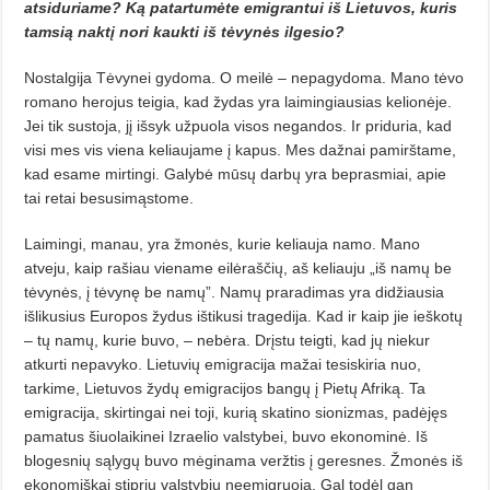
atsiduriame? Ką patartumėte emigrantui iš Lietuvos, kuris
tamsią naktį nori kaukti iš tėvynės ilgesio?
Nostalgija Tėvynei gydoma. O meilė – nepagydoma. Mano tėvo
ro­mano herojus teigia, kad žydas yra laimingiausias kelionėje.
Jei tik sustoja, jį išsyk užpuola visos negandos. Ir priduria, kad
visi mes vis viena keliaujame į kapus. Mes dažnai pa­mirštame,
kad esame mirtingi. Ga­lybė mūsų darbų yra beprasmiai, apie
tai retai besusimąstome.
Laimingi, manau, yra žmonės, kurie keliauja namo. Mano
atveju, kaip rašiau viename eilėraščių, aš keliauju „iš namų be
tėvynės, į tėvynę be namų”. Namų praradimas yra didžiausia
išlikusius Europos žydus ištikusi tragedija. Kad ir kaip jie ieškotų
– tų namų, kurie buvo, – nebėra. Drįstu teigti, kad jų niekur
atkurti nepavyko. Lietuvių emigracija mažai tesiskiria nuo,
tarkime, Lietuvos žydų emigracijos bangų į Pietų Afriką. Ta
emigracija, skirtingai nei toji, kurią skatino sionizmas, padėjęs
pamatus šiuolaikinei Izraelio valstybei, buvo ekonominė. Iš
blogesnių sąlygų buvo mėginama veržtis į geresnes. Žmonės iš
ekonomiškai stip­rių valstybių neemigruoja. Gal todėl gan