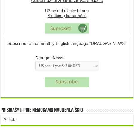
Aukoti už atvirutes ar kalendorių
.
Užmokėti už skelbimus
Skelbimų kainoraštis
.
Subscribe to the monthly English language
"DRAUGAS NEWS"
Draugas News
Prisirašyti prie nemokamo naujienlaiškio
Anketa