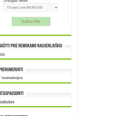
Draugas News
rašyti prie nemokamo naujienlaiškio
eta
 prenumeruoti
 instrukcijos
atsispausdinti
trukcijos