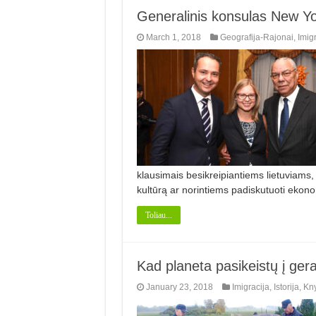
Generalinis konsulas New Yor
March 1, 2018
Geografija-Rajonai
,
Imigr
klausimais besikreipiantiems lietuviams
kultūrą ar norintiems padiskutuoti ekon
Toliau...
Kad planeta pasikeistų į ger
January 23, 2018
Imigracija
,
Istorija
,
Kn