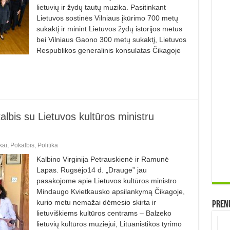
lietuvių ir žydų tautų muzika. Pasitinkant
Lietuvos sostinės Vilniaus įkūrimo 700 metų
sukaktį ir minint Lietuvos žydų istorijos metus
bei Vilniaus Gaono 300 metų sukaktį, Lietuvos
Respublikos generalinis konsulatas Čikagoje
albis su Lietuvos kultūros ministru
kai
,
Pokalbis
,
Politika
Kalbino Virginija Petrauskienė ir Ramunė
Lapas. Rugsėjo14 d. „Drauge” jau
pasakojome apie Lietuvos kultūros ministro
Mindaugo Kvietkausko apsilankymą Čikagoje,
kurio metu nemažai dėmesio skirta ir
Prenu
lietuviškiems kultūros centrams – Balzeko
lietuvių kultūros muziejui, Lituanistikos tyrimo