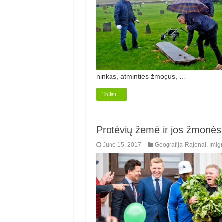
ninkas, at­minties žmogus, …
Toliau...
Protėvių žemė ir jos žmonės
June 15, 2017
Geografija-Rajonai
,
Imigr