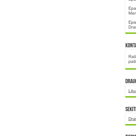
Epa
Mena
Epa
Dra
Kont
Rašt
paš
DRAUG
Lit
Sekit
Dra