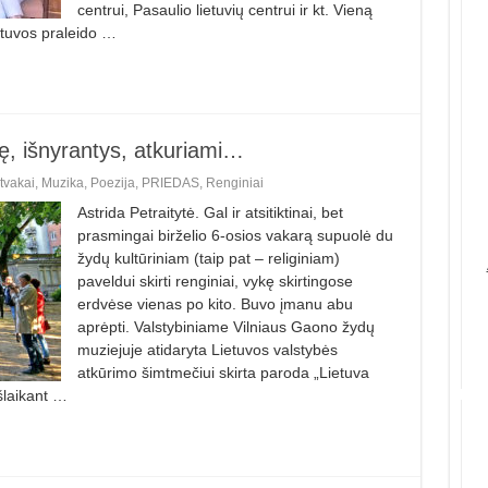
centrui, Pasaulio lietuvių centrui ir kt. Vieną
ietuvos praleido …
kę, išnyrantys, atkuriami…
tvakai
,
Muzika
,
Poezija
,
PRIEDAS
,
Renginiai
Astrida Petraitytė. Gal ir atsitiktinai, bet
prasmingai birželio 6-osios vakarą supuolė du
žydų kultūriniam (taip pat – religiniam)
paveldui skirti renginiai, vykę skirtingose
erdvėse vienas po kito. Buvo įmanu abu
aprėpti. Valstybiniame Vilniaus Gaono žydų
muziejuje atidaryta Lietuvos valstybės
atkūrimo šimtmečiui skirta paroda „Lietuva
šlaikant …