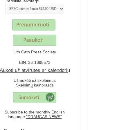
Parinkite laikotarpi
Lith Cath Press Society
EIN: 36-1395573
Aukoti už atvirutes ar kalendorių
.
Užmokėti už skelbimus
Skelbimų kainoraštis
.
Subscribe to the monthly English
language
"DRAUGAS NEWS"