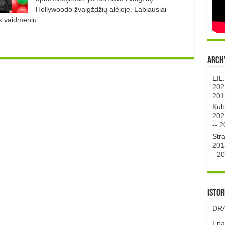
Hollywoodo žvaigždžių alėjoje. Labiausiai
rk vaidmeniu …
Archy
EIL
202
201
Kul
202
--
2
Str
201
-
20
Istor
DRA
Epa