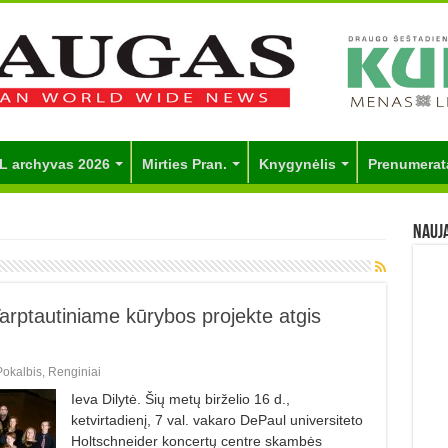
L archyvas 2026
Mirties Pran.
Knygynėlis
Prenumerat
Nauj
arptautiniame kūrybos projekte atgis
Pokalbis
,
Renginiai
Ieva Dilytė. Šių metų birželio 16 d.,
ketvirtadienį, 7 val. vakaro DePaul universiteto
Holtschneider koncertų centre skambės