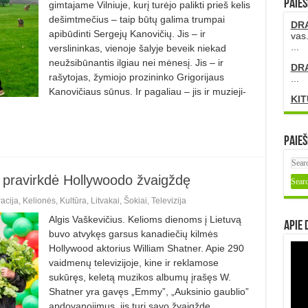
PAIEŠ
gimtajame Vilniuje, kurį turėjo palikti prieš kelis
dešimtmečius – taip būtų galima trumpai
DR
apibūdinti Sergejų Kanovičių. Jis – ir
vas.
...
verslininkas, vienoje šalyje beveik niekad
neužsibūnantis ilgiau nei mėnesį. Jis – ir
DR
rašytojas, žymiojo prozininko Grigorijaus
...
Kanovičiaus sūnus. Ir pagaliau – jis ir muzieji­
KIT
Paieš
 pravirkdė Hollywoodo žvaigždę
acija
,
Kelionės
,
Kultūra
,
Litvakai
,
Šokiai
,
Televizija
Algis Vaškevičius. Kelioms dienoms į Lietuvą
Apie 
buvo atvykęs garsus kanadiečių kilmės
Hollywood aktorius William Shatner. Apie 290
vaidmenų televizijoje, kine ir reklamose
sukūręs, keletą muzikos albumų įrašęs W.
Shatner yra gavęs „Emmy”, „Auksinio gaublio”
apdovanojimus, jis turi savo žvaigždę