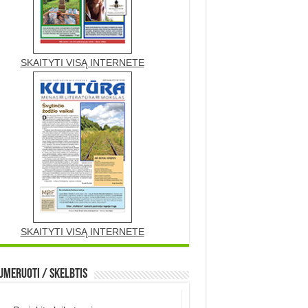
SKAITYTI VISĄ INTERNETE
SKAITYTI VISĄ INTERNETE
meruoti / Skelbtis