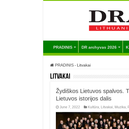
PRADINIS
DR archyvas 2026
K
PRADINIS
-
Litvakai
Litvakai
Žydiškos Lietuvos spalvos. T
Lietuvos istorijos dalis
June 7, 2022
Kultūra
,
Litvakai
,
Muzika
,