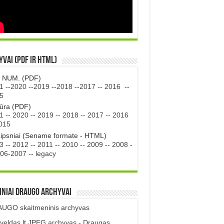
vai (PDF ir HTML)
. NUM. (PDF)
1
--
2020
--
2019
--
2018
--
2017
--
2016
--
5
tūra (PDF)
1
--
2020
--
2019
--
2018
--
2017
--
2016
015
aipsniai (Sename formate - HTML)
3
--
2012
--
2011
--
2010
--
2009
--
2008
-
06-2007
--
legacy
iniai DRAUGO Archyvai
UGO skaitmeninis archyvas
veldas.lt JPEG archyvas - Draugas