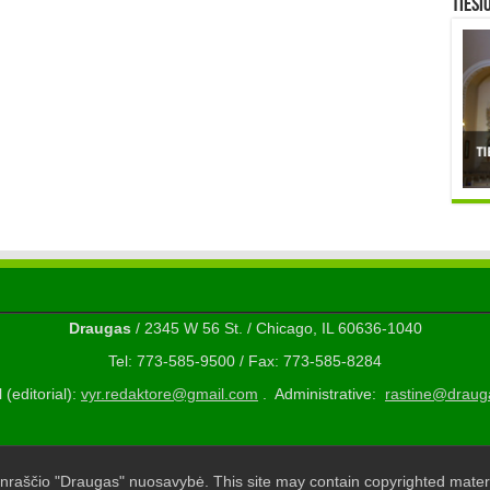
TIESI
Draugas
/ 2345 W 56 St. / Chicago, IL 60636-1040
Tel: 773-585-9500 / Fax: 773-585-8284
 (editorial):
vyr.redaktore@gmail.com
. Administrative:
rastine@draug
nraščio "Draugas" nuosavybė. This site may contain copyrighted materi