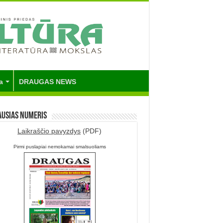
a
DRAUGAS NEWS
ausias numeris
Laikraščio pavyzdys
(PDF)
Pirmi puslapiai nemokamai smalsuoliams