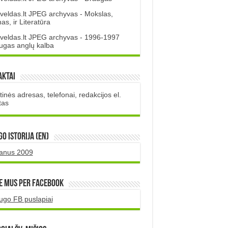
veldas.lt JPEG archyvas - Mokslas,
s, ir Literatūra
veldas.lt JPEG archyvas - 1996-1997
ugas anglų kalba
aktai
inės adresas, telefonai, redakcijos el.
tas
O istorija (EN)
uanus 2009
e mus per Facebook
ugo FB puslapiai