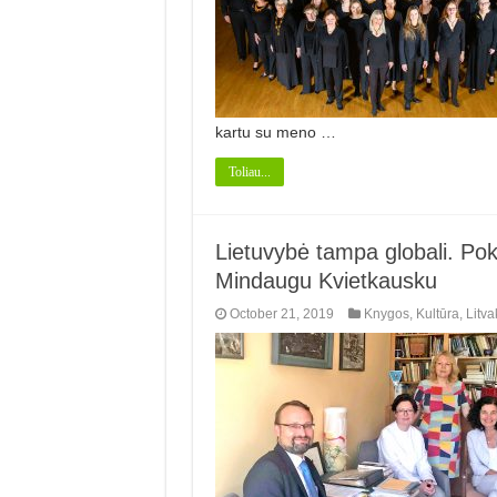
kartu su meno …
Toliau...
Lietuvybė tampa globali. Pok
Mindaugu Kvietkausku
October 21, 2019
Knygos
,
Kultūra
,
Litva