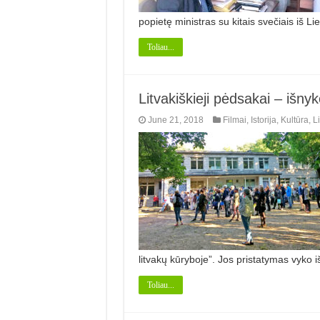
popietę ministras su kitais svečiais iš L
Toliau...
Litvakiškieji pėdsakai – išny
June 21, 2018
Filmai
,
Istorija
,
Kultūra
,
Li
litvakų kūryboje”. Jos pristatymas vyko i
Toliau...