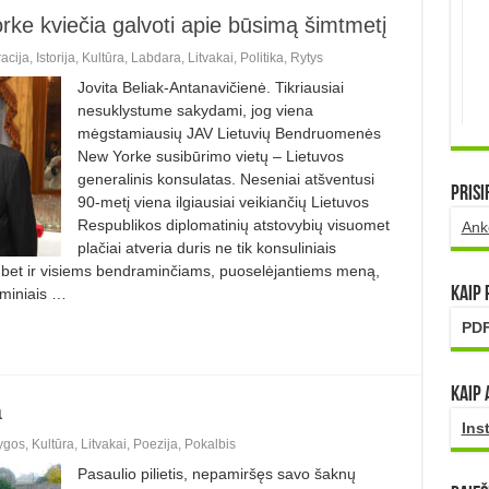
ke kviečia galvoti apie būsimą šimtmetį
acija
,
Istorija
,
Kultūra
,
Labdara
,
Litvakai
,
Politika
,
Rytys
Jovita Beliak-Antanavičienė. Tikriausiai
nesuklystume sakydami, jog viena
mėgstamiausių JAV Lietuvių Bendruomenės
New Yorke susibūrimo vietų – Lietuvos
generalinis konsulatas. Neseniai atšventusi
Prisi
90-metį viena ilgiausiai veikiančių Lietuvos
Respublikos diplomatinių atstovybių visuomet
Ank
plačiai atveria duris ne tik konsuliniais
, bet ir visiems bendraminčiams, puoselėjantiems meną,
Kaip
ominiais …
PDF
Kaip 
a
Ins
ygos
,
Kultūra
,
Litvakai
,
Poezija
,
Pokalbis
Pasaulio pilietis, nepamiršęs savo šaknų