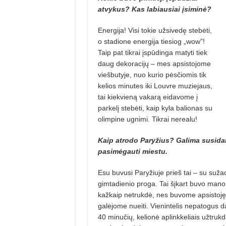
atvykus? Kas labiausiai įsiminė?
Energija! Visi tokie užsivedę stebėti,
o stadione energija tiesiog „wow”!
Taip pat tikrai įspūdinga matyti tiek
daug dekoracijų – mes apsistojome
viešbutyje, nuo ku­rio pėsčiomis tik
kelios minutes iki Louvre muziejaus,
tai kiekvieną vakarą eidavome į
parkelį stebėti, kaip kyla balionas su
olimpine ugnimi. Tikrai nerealu!
Kaip atrodo Paryžius? Galima susidar
pasimėgauti miestu.
Esu buvusi Paryžiuje prieš tai – su su­
gimtadienio proga. Tai šįkart buvo mano
kažkaip netrukdė, nes buvome apsistoję p
galėjome nueiti. Vienintelis nepatogus d
40 minučių, kelionė aplinkkeliais užtrukd