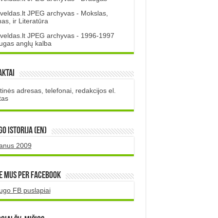
veldas.lt JPEG archyvas - Mokslas,
s, ir Literatūra
veldas.lt JPEG archyvas - 1996-1997
ugas anglų kalba
aktai
inės adresas, telefonai, redakcijos el.
tas
O istorija (EN)
uanus 2009
e mus per Facebook
ugo FB puslapiai