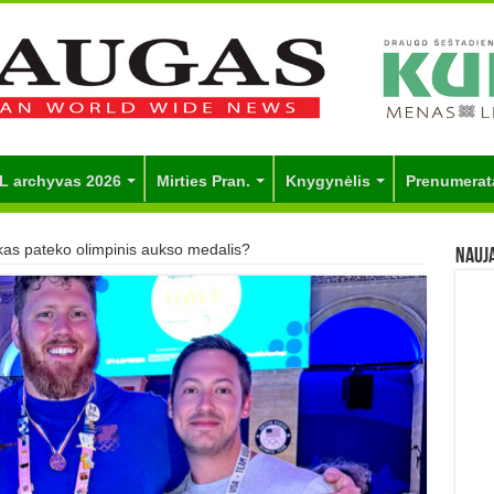
L archyvas 2026
Mirties Pran.
Knygynėlis
Prenumerat
nkas pateko olimpinis aukso medalis?
Nauj