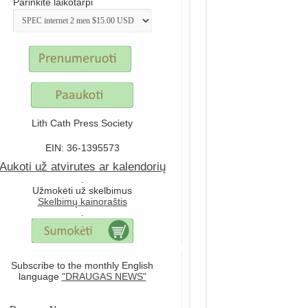
Parinkite laikotarpi
Lith Cath Press Society
EIN: 36-1395573
Aukoti už atvirutes ar kalendorių
.
Užmokėti už skelbimus
Skelbimų kainoraštis
.
Subscribe to the monthly English
language
"DRAUGAS NEWS"