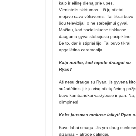
kaip ir eilinę dieną prie upės.
Vienintelis skirtumas – iš jų atletai
mojavo savo vėlia­vomis. Tai tikrai buvo
šou televizijai, o ne stebėjimui gyvai.
Mačiau, kad socialiniuose tinkluose
dauguma gyvai stebėjusių pasipiktino.
Be to, dar ir stipriai lijo. Tai buvo tikrai
apgailėtina ceremonija.
Kaip nutiko, kad tapote draugai su
Ryan?
Aš nesu draugė su Ryan, jis gyvena ki­toje
sužadėtinis jį ir jo visą at­letų šeimą paž
buvo kambariokai varžybose ir pan. Na, o
olimpines!
Koks jausmas rankose laikyti Ryan o
Buvo labai smagu. Jis yra daug sunkes­n
dizainas – atrodė galingai.