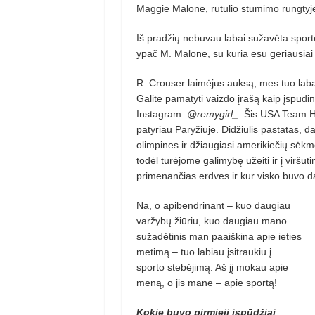
Maggie Malone, rutulio stūmimo rungtyje
Iš pradžių nebuvau labai sužavėta sport
ypač M. Malone, su kuria esu geriausiai 
R. Crouser laimėjus auksą, mes tuo la
Galite pamatyti vaizdo įrašą kaip įspū
Instagram:
@remygirl_
. Šis USA Team H
patyriau Paryžiuje. Didžiulis pastatas, 
olimpines ir džiaugiasi amerikiečių sė
todėl turėjome galimybę užeiti ir į viršu
primenančias erdves ir kur visko buvo d
Na, o apibendrinant – kuo daugiau
varžybų žiūriu, kuo daugiau mano
sužadė­tinis man paaiškina apie ieties
metimą – tuo labiau įsitraukiu į
sporto stebėjimą. Aš jį mokau apie
meną, o jis mane – apie sportą!
Kokie buvo pirmieji įspūdžiai