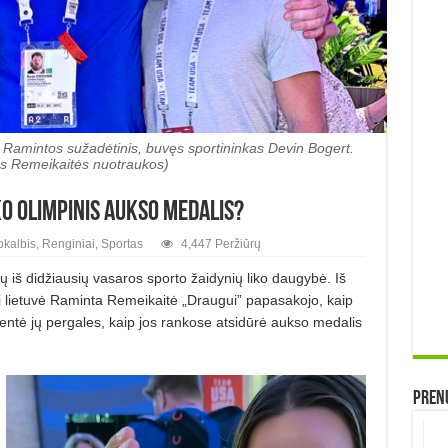
r Ramintos sužadėtinis, buvęs sportininkas Devin Bogert.
s Remeikaitės nuotraukos)
ko olimpinis aukso medalis?
okalbis
,
Renginiai
,
Sportas
4,447 Peržiūrų
ų iš didžiausių vasaros sporto žaidynių liko daugybė. Iš
i lietuvė Raminta Remeikaitė „Draugui” papasakojo, kaip
ventė jų pergales, kaip jos rankose atsidūrė aukso medalis
Prenu