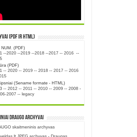
vai (PDF ir HTML)
. NUM. (PDF)
1
--
2020
--
2019
--
2018
--
2017
--
2016
--
5
tūra (PDF)
1
--
2020
--
2019
--
2018
--
2017
--
2016
015
aipsniai (Sename formate - HTML)
3
--
2012
--
2011
--
2010
--
2009
--
2008
-
06-2007
--
legacy
iniai DRAUGO Archyvai
UGO skaitmeninis archyvas
veldas.lt JPEG archyvas - Draugas