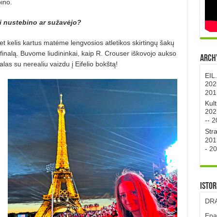
ino.
ai nustebino ar sužavėjo?
 kelis kartus matėme lengvosios atletikos skirtingų šakų
io finalą. Buvome liudininkai, kaip R. Crouser iškovojo aukso
Archy
alas su nerealiu vaizdu į Eifelio bokštą!
EIL
202
201
Kul
202
--
2
Str
201
-
20
Istor
DRA
Epa