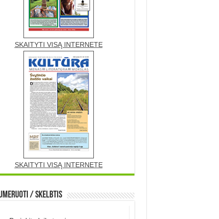
SKAITYTI VISĄ INTERNETE
SKAITYTI VISĄ INTERNETE
meruoti / Skelbtis