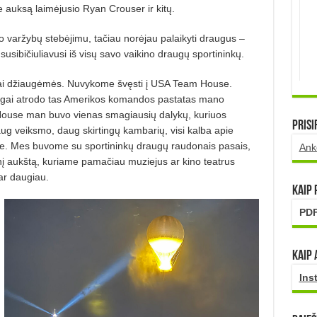
 auksą laimėjusio Ryan Crouser ir kitų.
o varžybų stebėjimu, tačiau norėjau palaikyti draugus –
susibičiuliavusi iš visų savo vaikino draugų sportininkų.
bai džiaugėmės. Nuvykome švęsti į USA Team House.
dingai atrodo tas Amerikos komandos pastatas mano
ouse man buvo vienas smagiausių dalykų, kuriuos
Prisi
daug veiksmo, daug skirtingų kambarių, visi kalba apie
kme. Mes buvome su sportininkų draugų raudonais pasais,
Ank
tinį aukštą, kuriame pamačiau muziejus ar kino teatrus
ar daugiau.
Kaip
PDF
Kaip 
Ins