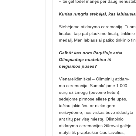
– tai gal todėl manęs per daug nenusteb
Kurias rungtis stebėjai, kas labiausi
Stebėjome atidarymo ceremoniją. Tuomet
finalus, taip pat plaukimo finalą, tinklin
medalį. Man labiausiai patiko tinklinio fin
Galbūt kas nors Paryžiuje arba
Olimpiadoje nustebino iš
neigiamos pusės?
Vienareikšmiškai – Olimpinių atidary­
mo ceremonija! Sumokėjome 1 000
eurų už žmogų (buvome keturi),
sėdėjome pirmose eilėse prie upės,
tačiau jokio šou ar nieko gero
neišvydome, nes viskas buvo iš­dėstyta
ant tiltų per visą miestą. Olimpinio
atidarymo ceremonijos žiūrovai galėjo
matyti tik praplaukiančius laivelius,