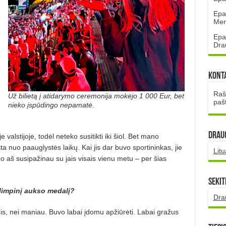
Epa
Mena
Epa
Dra
Kont
Rašt
Už bilietą į atidarymo ceremonija mokėjo 1 000 Eur, bet
paš
nieko įspūdingo nepamatė.
DRAUG
 valstijoje, todėl neteko susitikti iki šiol. Bet mano
įsta nuo paauglystės laikų. Kai jis dar buvo sportininkas, jie
Lit
 aš susipažinau su jais visais vienu metu – per šias
Sekit
limpinį aukso medalį?
Dra
is, nei maniau. Buvo labai įdomu apžiūrėti. Labai gražus