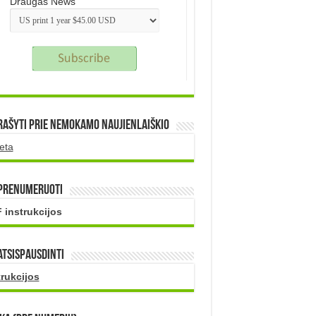
Draugas News
rašyti prie nemokamo naujienlaiškio
eta
 prenumeruoti
 instrukcijos
atsispausdinti
trukcijos