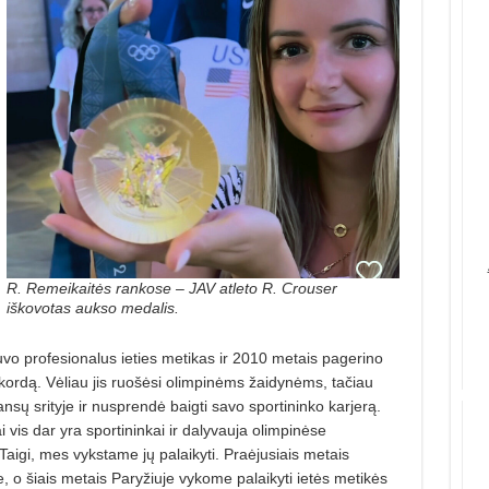
R. Remeikaitės rankose – JAV atleto R. Crouser
iškovotas aukso medalis.
uvo profesionalus ieties metikas ir 2010 metais pagerino
ordą. Vėliau jis ruošėsi olimpinėms žaidynėms, tačiau
ansų srityje ir nusprendė baigti savo sportininko karjerą.
i vis dar yra sportininkai ir dalyvauja olimpinėse
aigi, mes vykstame jų palaikyti. Praėjusiais metais
o šiais metais Paryžiuje vykome palaikyti ietės metikės