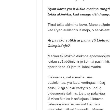
Ryan kartu yra ir disko metimo rungt
tokia akimirka, kad smagu dėl draugo
Tikrai tokia akimirka buvo. Mano sužadėt
kad Ryan auklėtinis laimėjo, o aš visiem
Ar pavyko sutikti ar pamatyti Lietuvo
Olimpiadoje?
Mačiau tik Mykolo Aleknos apdovano­jimų
leidau sužadėtiniui ir jo šeimai pasirinkt
sporto fanė. O jam tai labai svarbu.
Kiekvienas, net ir mažiausias
pasiekimas, yra labai vertingas mūsų
šaliai. Visgi sunku varžytis su daug
didesnėmis šalimis. Lietuvą palaikiau
iš visos širdies ir nešiojausi Lietuvos
vėliavėlę visur su savimi! Lietuvos
sportininkai tikrai šaunuoliai. Manau,