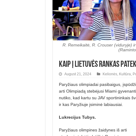
R. Remeikaitė, R. Crouser (viduryje) i
(Raminto
Kaip į lietuvės rankas pate
August 21, 2024
Kelionės
,
Kultūra
,
P
Paryžiaus olimpiadai pasibaigus, įspūdži
arti Olimpiadą stebėjusi Miami gyvenant
nutiko, kad kartu su JAV sportininkais š
ir kas Paryžiuje įsiminė labiausiai.
Lukrecijus Tubys.
Paryžiaus olimpines žaidynes iš arti