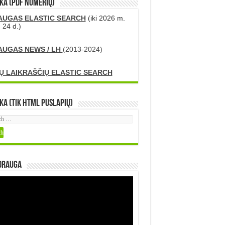
KA (PDF numerių)
AUGAS ELASTIC SEARCH
(iki 2026 m.
 24 d.)
AUGAS NEWS / LH
(2013-2024)
Ų LAIKRAŠČIŲ ELASTIC SEARCH
ka (tik HTML puslapių)
DRAUGA