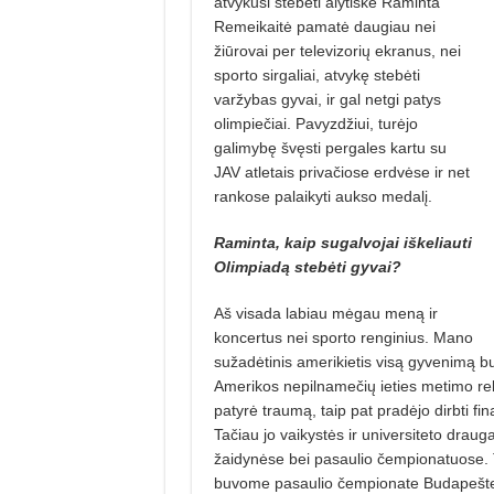
atvykusi stebėti alytiškė Raminta
Remeikaitė pamatė daugiau nei
žiūrovai per televizorių ekranus, nei
sporto sirgaliai, atvykę stebėti
varžybas gyvai, ir gal netgi patys
olimpiečiai. Pavyzdžiui, turėjo
galimybę švęs­ti pergales kartu su
JAV atletais privačiose erdvėse ir net
rankose palaikyti aukso medalį.
Raminta, kaip sugalvojai iškeliauti
Olimpiadą stebėti gyvai?
Aš visada labiau mėgau meną ir
koncertus nei sporto renginius. Mano
sužadėtinis amerikietis visą gyvenimą b
Amerikos nepilnamečių ieties metimo rek
patyrė traumą, taip pat pradėjo dirbti fin
Tačiau jo vaikystės ir universiteto drauga
žaidynėse bei pasaulio čempionatuose. T
buvome pasaulio čempionate Budapešte, 