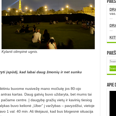
PAIEŠ
DR
vas.
...
DR
...
KIT
Kylanti olimpinė ugnis.
Paieš
yti įspūdį, kad labai daug žmonių ir net sunku
Apie 
ža­dėtiniu buvome nusivežę mano močiutę jos 80-ojo
 antras kartas. Daug gatvių buvo uždaryta, bet mums tai
ačiame centre. Į daugybę gražių vietų ir kavinių tiesiog
alykas buvo kelionė „Uber” į varžybas – pavyzdžiui, vietoje
avo 1 val. 40 min. Aš tikėjausi, kad bus blogesnė situacija