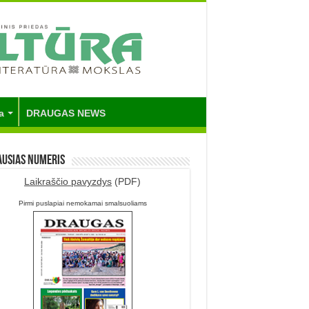
a
DRAUGAS NEWS
ausias numeris
Laikraščio pavyzdys
(PDF)
Pirmi puslapiai nemokamai smalsuoliams