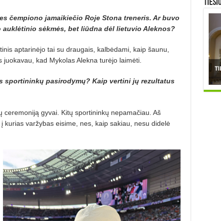
TIESI
ies čempiono jamaikiečio Roje Stona treneris. Ar buvo
 auklėtinio sėkmės, bet liūdna dėl lietuvio Aleknos?
inis aptarinėjo tai su draugais, kalbėdami, kaip šaunu,
s juokavau, kad Mykolas Alekna turėjo laimėti.
s sportininkų pasirodymų? Kaip vertini jų rezultatus
 ceremoniją gyvai. Kitų sportininkų nepamačiau. Aš
i, į kurias varžybas eisime, nes, kaip sakiau, nesu didelė