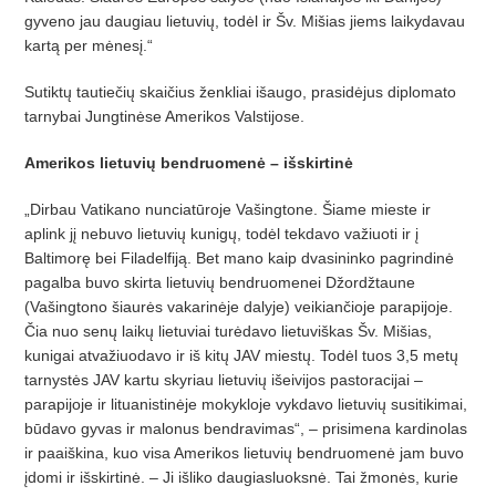
gyveno jau daugiau lietuvių, todėl ir Šv. Mišias jiems laikydavau
kartą per mėnesį.“
Sutiktų tautiečių skaičius ženkliai išaugo, prasidėjus diplomato
tarnybai Jungtinėse Amerikos Valstijose.
Amerikos lietuvių bendruomenė – išskirtinė
„Dirbau Vatikano nunciatūroje Vašingtone. Šiame mieste ir
aplink jį nebuvo lietuvių kunigų, todėl tekdavo važiuoti ir į
Baltimorę bei Filadelfiją. Bet mano kaip dvasininko pagrindinė
pagalba buvo skirta lietuvių bendruomenei Džordžtaune
(Vašingtono šiaurės vakarinėje dalyje) veikiančioje parapijoje.
Čia nuo senų laikų lietuviai turėdavo lietuviškas Šv. Mišias,
kunigai atvažiuodavo ir iš kitų JAV miestų. Todėl tuos 3,5 metų
tarnystės JAV kartu skyriau lietuvių išeivijos pastoracijai –
parapijoje ir lituanistinėje mokykloje vykdavo lietuvių susitikimai,
būdavo gyvas ir malonus bendravimas“, – prisimena kardinolas
ir paaiškina, kuo visa Amerikos lietuvių bendruomenė jam buvo
įdomi ir išskirtinė. – Ji išliko daugiasluoksnė. Tai žmonės, kurie