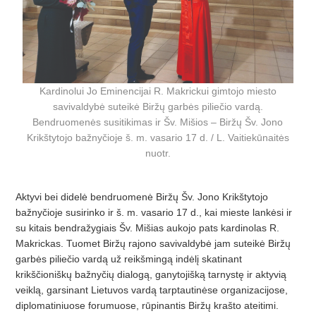
Kardinolui Jo Eminencijai R. Makrickui gimtojo miesto
savivaldybė suteikė Biržų garbės piliečio vardą.
Bendruomenės susitikimas ir Šv. Mišios – Biržų Šv. Jono
Krikštytojo bažnyčioje š. m. vasario 17 d. / L. Vaitiekūnaitės
nuotr.
Aktyvi bei didelė bendruomenė Biržų Šv. Jono Krikštytojo
bažnyčioje susirinko ir š. m. vasario 17 d., kai mieste lankėsi ir
su kitais bendražygiais Šv. Mišias aukojo pats kardinolas R.
Makrickas. Tuomet Biržų rajono savivaldybė jam suteikė Biržų
garbės piliečio vardą už reikšmingą indėlį skatinant
krikščioniškų bažnyčių dialogą, ganytojišką tarnystę ir aktyvią
veiklą, garsinant Lietuvos vardą tarptautinėse organizacijose,
diplomatiniuose forumuose, rūpinantis Biržų krašto ateitimi.