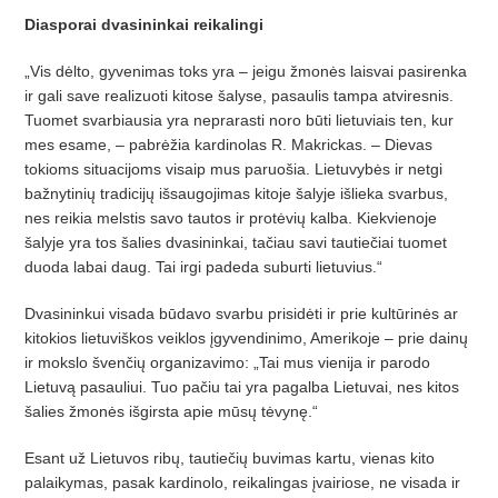
Diasporai dvasininkai reikalingi
„Vis dėlto, gyvenimas toks yra – jeigu žmonės laisvai pasirenka
ir gali save realizuoti kitose šalyse, pasaulis tampa atviresnis.
Tuomet svarbiausia yra neprarasti noro būti lietuviais ten, kur
mes esame, – pabrėžia kardinolas R. Makrickas. – Dievas
tokioms situacijoms visaip mus paruošia. Lietuvybės ir netgi
bažnytinių tradicijų išsaugojimas kitoje šalyje išlieka svarbus,
nes reikia melstis savo tautos ir protėvių kalba. Kiekvienoje
šalyje yra tos šalies dvasininkai, tačiau savi tautiečiai tuomet
duoda labai daug. Tai irgi padeda suburti lietuvius.“
Dvasininkui visada būdavo svarbu prisidėti ir prie kultūrinės ar
kitokios lietuviškos veiklos įgyvendinimo, Amerikoje – prie dainų
ir mokslo švenčių organizavimo: „Tai mus vienija ir parodo
Lietuvą pasauliui. Tuo pačiu tai yra pagalba Lietuvai, nes kitos
šalies žmonės išgirsta apie mūsų tėvynę.“
Esant už Lietuvos ribų, tautiečių buvimas kartu, vienas kito
palaikymas, pasak kardinolo, reikalingas įvairiose, ne visada ir