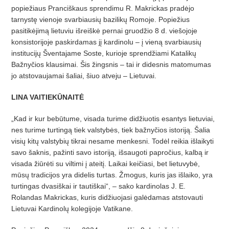
popiežiaus Pranciškaus sprendimu R. Makrickas pradėjo
tarnystę vienoje svarbiausių bazilikų Romoje. Popiežius
pasitikėjimą lietuviu išreiškė pernai gruodžio 8 d. viešojoje
konsistorijoje paskirdamas jį kardinolu – į vieną svarbiausių
institucijų Šventajame Soste, kurioje sprendžiami Katalikų
Bažnyčios klausimai. Šis žingsnis – tai ir didesnis matomumas
jo atstovaujamai šaliai, šiuo atveju – Lietuvai.
LINA VAITIEKŪNAITĖ
„Kad ir kur bebūtume, visada turime didžiuotis esantys lietuviai,
nes turime turtingą tiek valstybės, tiek bažnyčios istoriją. Šalia
visių kitų valstybių tikrai nesame menkesni. Todėl reikia išlaikyti
savo šaknis, pažinti savo istoriją, išsaugoti papročius, kalbą ir
visada žiūrėti su viltimi į ateitį. Laikai keičiasi, bet lietuvybė,
mūsų tradicijos yra didelis turtas. Žmogus, kuris jas išlaiko, yra
turtingas dvasiškai ir tautiškai“, – sako kardinolas J. E.
Rolandas Makrickas, kuris didžiuojasi galėdamas atstovauti
Lietuvai Kardinolų kolegijoje Vatikane.