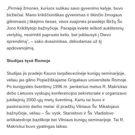
„Pirmieji žmonės, kuriuos sutikau savo gyvenimo kelyje, buvo
biržiečiai. Mano krikščioniškas gyvenimas ir tikinčio žmogaus
gilinimasis į tikėjimo tiesas, visos svajonės prasidėjo Biržų Šv.
Jono Krikštytojo bažnyčioje. Parapija kvietė ieškoti aukštesnių
vertybių, nesirinkti paprasto kelio, bet įsiklausyti į Dievo
sprendimą“, – sako dvasininkas, dėkodamas už šį
apdovanojimą.
Studijas tęsė Romoje
Studijas jis pradėjo Kauno tarpdiecezinėje kunigų seminarijoje,
vėliau jas gilino Popiežiškajame Grigaliaus universitete Romoje.
Po kunigystės šventimų 1996 m. penkerius metus R. Makrickas
dirbo Lietuvos vyskupų konferencijos sekretoriate ir organizavo
jubiliejinių 2000-ųjų metų šventimą. Kartu tai buvo ir
pastoracinio darbo metai: iš pradžių Vilniaus Šv. Mikalojaus
bažnyčioje, vėliau – Šv. vysk. Stanislovo ir Šv. Vladislovo
arkikatedroje bazilikoje bei Vilniaus kunigų seminarijoje. Tai R.
Makrickui buvo ypatingas laikas.