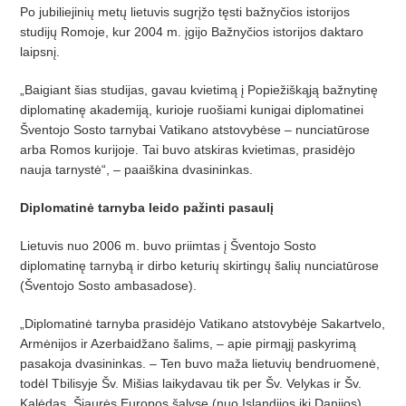
Po jubiliejinių metų lietuvis sugrįžo tęsti bažnyčios istorijos
studijų Romoje, kur 2004 m. įgijo Bažnyčios istorijos daktaro
laipsnį.
„Baigiant šias studijas, gavau kvietimą į Popiežiškąją bažnytinę
diplomatinę akademiją, kurioje ruošiami kunigai diplomatinei
Šventojo Sosto tarnybai Vatikano atstovybėse – nunciatūrose
arba Romos kurijoje. Tai buvo atskiras kvietimas, prasidėjo
nauja tarnystė“, – paaiškina dvasininkas.
Diplomatinė tarnyba leido pažinti pasaulį
Lietuvis nuo 2006 m. buvo priimtas į Šventojo Sosto
diplomatinę tarnybą ir dirbo keturių skirtingų šalių nunciatūrose
(Šventojo Sosto ambasadose).
„Diplomatinė tarnyba prasidėjo Vatikano atstovybėje Sakartvelo,
Armėnijos ir Azerbaidžano šalims, – apie pirmąjį paskyrimą
pasakoja dvasininkas. – Ten buvo maža lietuvių bendruomenė,
todėl Tbilisyje Šv. Mišias laikydavau tik per Šv. Velykas ir Šv.
Kalėdas. Šiaurės Europos šalyse (nuo Islandijos iki Danijos)