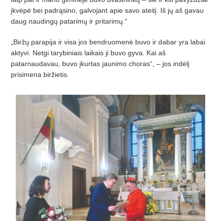
įkvėpė bei padrąsino, galvojant apie savo ateitį. Iš jų aš gavau
daug naudingų patarimų ir pritarimų.“
„Biržų parapija ir visa jos bendruomenė buvo ir dabar yra labai
aktyvi. Netgi tarybiniais laikais ji buvo gyva. Kai aš
patarnaudavau, buvo įkurtas jaunimo choras“, – jos indėlį
prisimena biržietis.