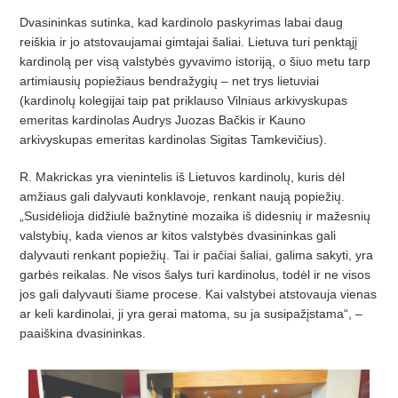
Dvasininkas sutinka, kad kardinolo paskyrimas labai daug
reiškia ir jo atstovaujamai gimtajai šaliai. Lietuva turi penktąjį
kardinolą per visą valstybės gyvavimo istoriją, o šiuo metu tarp
artimiausių popiežiaus bendražygių – net trys lietuviai
(kardinolų kolegijai taip pat priklauso Vilniaus arkivyskupas
emeritas kardinolas Audrys Juozas Bačkis ir Kauno
arkivyskupas emeritas kardinolas Sigitas Tamkevičius).
R. Makrickas yra vienintelis iš Lietuvos kardinolų, kuris dėl
amžiaus gali dalyvauti konklavoje, renkant naują popiežių.
„Susidėlioja didžiulė bažnytinė mozaika iš didesnių ir mažesnių
valstybių, kada vienos ar kitos valstybės dvasininkas gali
dalyvauti renkant popiežių. Tai ir pačiai šaliai, galima sakyti, yra
garbės reikalas. Ne visos šalys turi kardinolus, todėl ir ne visos
jos gali dalyvauti šiame procese. Kai valstybei atstovauja vienas
ar keli kardinolai, ji yra gerai matoma, su ja susipažįstama“, –
paaiškina dvasininkas.