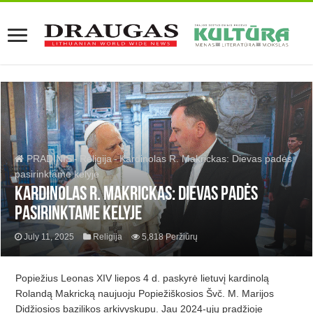
PRADINIS
-
Religija
-
Kardinolas R. Makrickas: Dievas padės
pasirinktame kelyje
Kardinolas R. Makrickas: Dievas padės
pasirinktame kelyje
July 11, 2025
Religija
5,818 Peržiūrų
Popiežius Leonas XIV liepos 4 d. paskyrė lietuvį kardinolą
Rolandą Makricką naujuoju Popiežiškosios Švč. M. Marijos
Didžiosios bazilikos arkivyskupu. Jau 2024-ųjų pradžioje