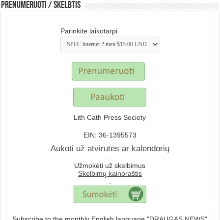
Prenumeruoti / Skelbtis
Parinkite laikotarpi
Lith Cath Press Society
EIN: 36-1395573
Aukoti už atvirutes ar kalendorių
.
Užmokėti už skelbimus
Skelbimų kainoraštis
.
Subscribe to the monthly English language
"DRAUGAS NEWS"