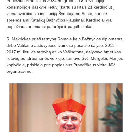
Popiežius Pranciškus 2024 m. gruodžio 8 d. viešojoje
konsistorijoje paskyrė lietuvį (kartu su kitais 21 kardinolu) į
vieną svarbiausių institucijų Šventajame Soste, kurioje
sprendžiami Katalikų Bažnyčios klausimai. Kardinolai yra
popiežiaus artimiausi patarėjai ir pagalbininkai.
R. Makrickas prieš tarnybą Romoje kaip Bažnyčios diplomatas,
dirbo Vatikano atstovybėse įvairiose pasaulio šalyse. 2013–
2017 m. lietuvis tarnybą atliko Vašingtone, dalyvavo Amerikos
lietuvių bendruomenės veikloje, tarnavo Švč. Mergelės Marijos
koplyčioje, prisidėjo prie popiežiaus Pranciškaus vizito JAV
organizavimo.