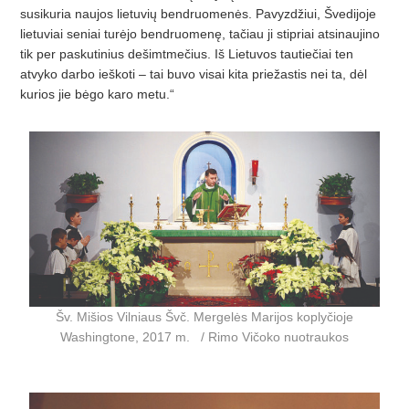
susikuria naujos lietuvių bendruomenės. Pavyzdžiui, Švedijoje
lietuviai seniai turėjo bendruomenę, tačiau ji stipriai atsinaujino
tik per paskutinius dešimtmečius. Iš Lietuvos tautiečiai ten
atvyko darbo ieškoti – tai buvo visai kita priežastis nei ta, dėl
kurios jie bėgo karo metu.“
Šv. Mišios Vilniaus Švč. Mergelės Marijos koplyčioje
Washingtone, 2017 m. / Rimo Vičoko nuotraukos