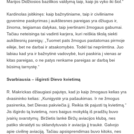
Marijos Didžiosios bazilikos valdymą taip, kaip jis vyko iki šiol.“
Kardinolas įsitikinęs: kaip bažnytiniame, taip ir civiliniame
gyvenime paskyrimas į aukštesnes pareigas yra džiugus ir,
žinoma, teigiamas dalykas, taip įvertinami žmogaus gabumai.
Tačiau neteisinga tai vadinti karjera, kuri reiškia tikslą siekti
aukštesnių pareigų: „Tuomet pats žmogus pastatomas pirmoje
eilėje, bet ne darbai ir atsakomybės. Todėl tai nepriimtina. Juo
labiau kad yra ir bažnytinė vadovybė, kuri paskiria į vienas ar
kitas pareigas, o ne patys renkame pareigas ar darbą bei
būsimą tarnystę.“
Svarbiausia – išgirsti Dievo kvietimą
R. Makrickas džiaugiasi pajutęs, kad jo kaip žmogaus kelias yra
dvasininko kelias: „Kunigystė yra pašaukimas. Ir ne žmogus
pasirenka, bet Dievas pakviečia jį. Reikia tik pajusti tą kvietimą.“
Jis išgirdo tą kvietimą, nors baigus mokyklą iš pradžių buvo
įvairių svarstymų. Biržietis lankė Biržų aviacijos klubą, nes
patiko skraidyti su sklandytuvais ir aviacija jį traukė. Galvojo
apie civilinę aviaciją. Tačiau apsisprendimas buvo kitoks, nes