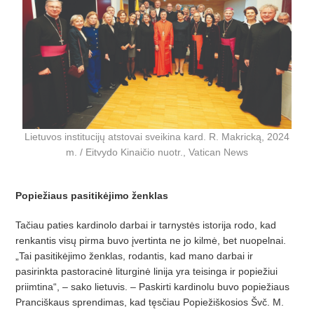
Lietuvos institucijų atstovai sveikina kard. R. Makricką, 2024
m. / Eitvydo Kinaičio nuotr., Vatican News
Popiežiaus pasitikėjimo ženklas
Tačiau paties kardinolo darbai ir tarnystės istorija rodo, kad
renkantis visų pirma buvo įvertinta ne jo kilmė, bet nuopelnai.
„Tai pasitikėjimo ženklas, rodantis, kad mano darbai ir
pasirinkta pastoracinė liturginė linija yra teisinga ir popiežiui
priimtina“, – sako lietuvis. – Paskirti kardinolu buvo popiežiaus
Pranciškaus sprendimas, kad tęsčiau Popiežiškosios Švč. M.