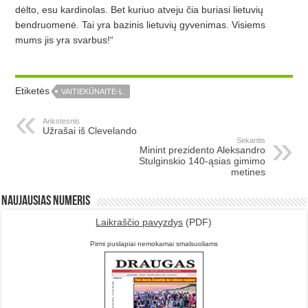
dėlto, esu kardinolas. Bet kuriuo atveju čia buriasi lietuvių
bendruomenė. Tai yra bazinis lietuvių gyvenimas. Visiems
mums jis yra svarbus!“
Etiketės
VAITIEKŪNAITĖ-L.
Ankstesnis
Užrašai iš Clevelando
Sekantis
Minint prezidento Aleksandro
Stulginskio 140-ąsias gimimo
metines
Naujausias numeris
Laikraščio pavyzdys
(PDF)
Pirmi puslapiai nemokamai smalsuoliams