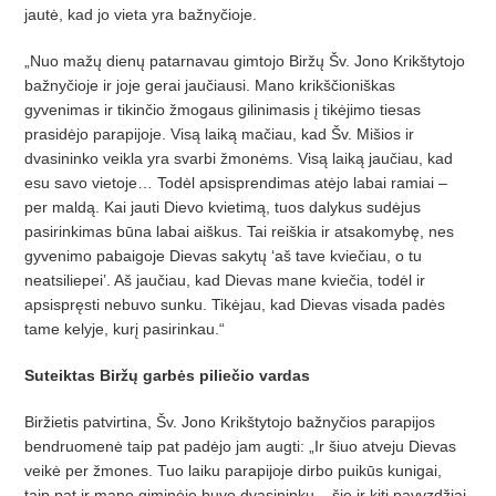
jautė, kad jo vieta yra bažnyčioje.
„Nuo mažų dienų patarnavau gimtojo Biržų Šv. Jono Krikštytojo
bažnyčioje ir joje gerai jaučiausi. Mano krikščioniškas
gyvenimas ir tikinčio žmogaus gilinimasis į tikėjimo tiesas
prasidėjo parapijoje. Visą laiką mačiau, kad Šv. Mišios ir
dvasininko veikla yra svarbi žmonėms. Visą laiką jaučiau, kad
esu savo vietoje… Todėl apsisprendimas atėjo labai ramiai –
per maldą. Kai jauti Dievo kvietimą, tuos dalykus sudėjus
pasirinkimas būna labai aiškus. Tai reiškia ir atsakomybę, nes
gyvenimo pabaigoje Dievas sakytų ‘aš tave kviečiau, o tu
neatsiliepei’. Aš jaučiau, kad Dievas mane kviečia, todėl ir
apsispręsti nebuvo sunku. Tikėjau, kad Dievas visada padės
tame kelyje, kurį pasirinkau.“
Suteiktas Biržų garbės piliečio vardas
Biržietis patvirtina, Šv. Jono Krikštytojo bažnyčios parapijos
bendruomenė taip pat padėjo jam augti: „Ir šiuo atveju Dievas
veikė per žmones. Tuo laiku parapijoje dirbo puikūs kunigai,
taip pat ir mano giminėje buvo dvasininkų – šie ir kiti pavyzdžiai