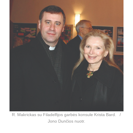
R. Makrickas su Filadelfijos garbės konsule Krista Bard. /
Jono Dunčios nuotr.