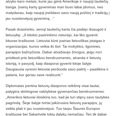
atvyko karo metais, kurie jau gimė Amerikoje ir naujoji tautiečių
banga. Įvairių kartų gyvenimas man buvo labai įdomus, nes
matydavau, kaip naujoji įnešdavo savo naują požiūrį ir tradicijų į
jau nusistovėjusį gyvenimą…“
Pasak dvasininko, senoji tautiečių karta čia padėjo išsaugoti ir
lietuvybę: „Ji kitokio pasirinkimo neturėjo, kai liko gyventi
kituose kraštuose. Lietuviai kūrė įvairias lietuviškas įstaigas ir
organizacijas, kurios veikia iki šiol. Tai mokyklos, ligoninės,
parapijos bažnyčiose. Dabar atvažiavęs žmogus, jeigu nori
prisiliesti prie lietuviškos bendruomenės, atranda ir lietuvių
istoriją, ir pavyzdį, kaip diasporai gyventi kitoje šalyje.
Daugiausia vyresni lietuviai perduoda savo patirtį – paaiškina ir
pataria, kur geriau save realizuoti.“
Diplomatas įvertina lietuvių diasporos reikšmę visai tautai,
palygina skirtingose valstybėse gyvenančias bendruomenes:
„Amerikos lietuviai išsiskiria tuo, kad jie turi stiprų savo tautybės
pagrindą. Šioje šalyje tvirtai įsikūrusios lietuvių parapijos, jų
veikla plati ir jau nusistovėjusi. Tuo tarpu Šiaurės Europos
kraštuose bei Sakartvele tokių dalykų nemačiau. Ten tik dabar