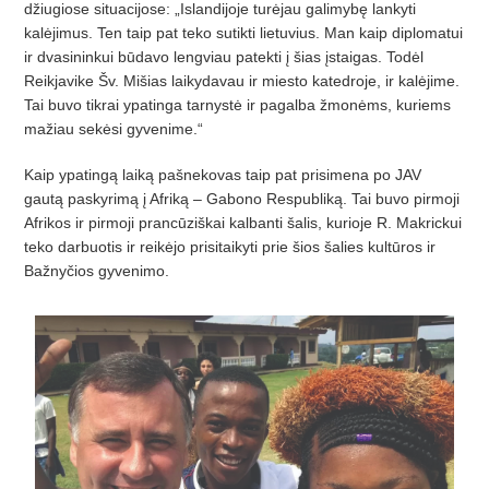
džiugiose situacijose: „Islandijoje turėjau galimybę lankyti
kalėjimus. Ten taip pat teko sutikti lietuvius. Man kaip diplomatui
ir dvasininkui būdavo lengviau patekti į šias įstaigas. Todėl
Reikjavike Šv. Mišias laikydavau ir miesto katedroje, ir kalėjime.
Tai buvo tikrai ypatinga tarnystė ir pagalba žmonėms, kuriems
mažiau sekėsi gyvenime.“
Kaip ypatingą laiką pašnekovas taip pat prisimena po JAV
gautą paskyrimą į Afriką – Gabono Respubliką. Tai buvo pirmoji
Afrikos ir pirmoji prancūziškai kalbanti šalis, kurioje R. Makrickui
teko darbuotis ir reikėjo prisitaikyti prie šios šalies kultūros ir
Bažnyčios gyvenimo.