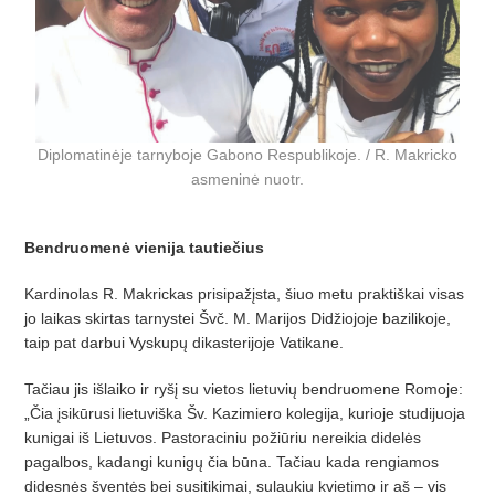
Diplomatinėje tarnyboje Gabono Respublikoje. / R. Makricko
asmeninė nuotr.
Bendruomenė vienija tautiečius
Kardinolas R. Makrickas prisipažįsta, šiuo metu praktiškai visas
jo laikas skirtas tarnystei Švč. M. Marijos Didžiojoje bazilikoje,
taip pat darbui Vyskupų dikasterijoje Vatikane.
Tačiau jis išlaiko ir ryšį su vietos lietuvių bendruomene Romoje:
„Čia įsikūrusi lietuviška Šv. Kazimiero kolegija, kurioje studijuoja
kunigai iš Lietuvos. Pastoraciniu požiūriu nereikia didelės
pagalbos, kadangi kunigų čia būna. Tačiau kada rengiamos
didesnės šventės bei susitikimai, sulaukiu kvietimo ir aš – vis