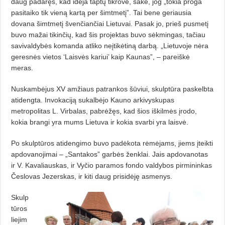
daug padaręs, kad idėja taptų tikrove, sakė, jog „tokia proga
pasitaiko tik vieną kartą per šimtmetį”. Tai bene geriausia
dovana šimtmetį švenčiančiai Lietuvai. Pasak jo, prieš pusmetį
buvo mažai tikinčių, kad šis projektas buvo sėkmingas, tačiau
savivaldybės komanda atliko neįtikėtiną darbą. „Lietuvoje nėra
geresnės vietos ‘Laisvės kariui’ kaip Kaunas”, – pareiškė
meras.
Nuskambėjus XV amžiaus patrankos šūviui, skulptūra paskelbta
atidengta. Invokaciją sukalbėjo Kauno arkivyskupas
metropolitas L. Virbalas, pabrėžęs, kad šios iškilmės įrodo,
kokia brangi yra mums Lietuva ir kokia svarbi yra laisvė.
Po skulptūros atidengimo buvo padėkota rėmėjams, jiems įteikti
apdovanojimai – „Santakos” garbės ženklai. Jais apdovanotas
ir V. Kavaliauskas, ir Vyčio paramos fondo valdybos pirmininkas
Česlovas Jezerskas, ir kiti daug prisidėję asmenys.
Skulp
tūros
liejim