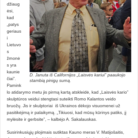
džiaug
ėsi,
kad
„patys
geriaus
i
Lietuvo
s
žmonė
s yra
kaunie
D. Januta iš Californijos „Laisvės kariui” paaukojo
čiai”.
stambią pinigų sumą.
Pamink
lo atidarymo metu jis pirmą kartą atskleidė, kad „Laisvės kario”
skulptūros veidui stengtasi suteikti Romo Kalantos veido
bruožų. Jis ir skulptoriai
iš Ukrainos dėkojo visuomenei už
pasitikėjimą ir palaikymą. „Tikiuosi, kad mūsų kūrinys patiks, jį
mylėsite ir gerbsite”, – kalbėjo A. Sakalauskas.
Susirinkusiųjų plojimais sutiktas Kauno meras V. Matijošaitis,