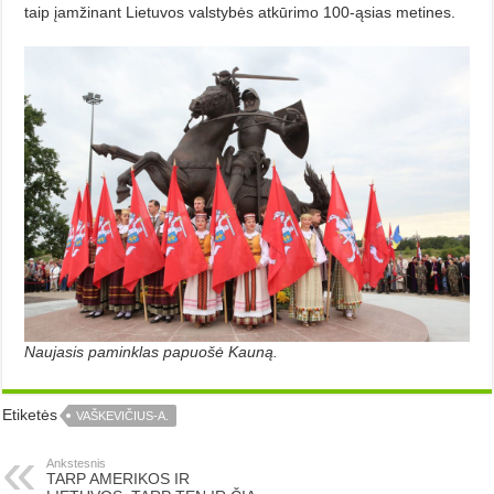
taip įamžinant Lietuvos valstybės atkūrimo 100-ąsias metines.
Naujasis paminklas papuošė Kauną.
Etiketės
VAŠKEVIČIUS-A.
Ankstesnis
TARP AMERIKOS IR