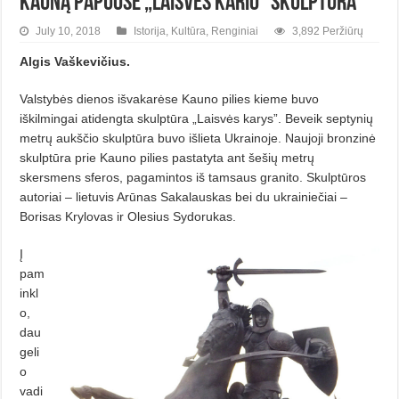
Kauną papuošė „Laisvės kario” skulptūra
July 10, 2018
Istorija
,
Kultūra
,
Renginiai
3,892 Peržiūrų
Algis Vaškevičius.
Valstybės dienos išvakarėse Kauno pilies kieme buvo
iškilmingai atidengta skulptūra „Laisvės karys”. Beveik septynių
metrų aukščio skulptūra buvo išlieta Ukrainoje. Naujoji bronzinė
skulptūra prie Kauno pilies pastatyta ant šešių metrų
skersmens sferos, pagamintos iš tamsaus granito. Skulptūros
autoriai – lietuvis Arūnas Sakalauskas bei du ukrainiečiai –
Borisas Krylovas ir Olesius Sydorukas.
Į
pam
inkl
o,
dau
geli
o
vadi