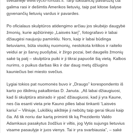
svetainėje
www.vycio-fondas.lt
. Tarp tūkstančių pavardžių čia
galima rasi ir dešimtis Amerikos lietuvių, taip pat kitose šalyse
gyvenančių lietuvių vardus ir pavardes.
Po oficialaus skulptūros atidengimo arčiau jos skubėjo daugybė
žmonių, kurie apžiūrinėjo „Laisvės karį”, fotografavo ir labai
džiaugėsi naujuoju paminklu. Nors, kaip ir labai būdinga
lietuviams, būta visokių nuomonių, nestokota kritikos ir raitelio
veidui ar jo šarvų puošybai, ir žirgo pozai, bet daugelis žmonių
sakė tą patį – skulptūra puiki ir ji tikrai papuošė šią vietą. Kalbos
nurims,
o puikus darbas liks ir dar daug metų džiugins
kauniečius bei miesto svečius.
Lygiai tokios pat nuomonės buvo ir „Draugo” korespondento iš
karto po iškilmių pakalbintas D. Januta. „Aš labai džiaugiuosi,
kad ši skulptūra atsirado ir ypač džiaugiuosi, kad ji yra Kaune,
nes čia esanti vieta prie Kauno pilies labai tinkanti ‘Laisvės
kariui’ – Vilniuje, Lukiškių aikštėje ji nebūtų taip gerai tikusi kaip
čia. Aš tik noriu dar kartą priminti tik ką Prezidento Valdo
Adamkaus pasakytus žodžius ir viltis, jog Vytis sujungs lietuvius
visame pasaulyje ir juos vienys. Tai ir yra svarbiausia”, – sakė