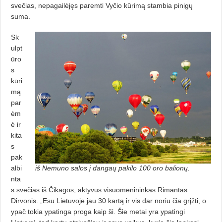
svečias, nepagailėjęs paremti Vyčio kūrimą stambia pinigų
suma.
Sk
ulpt
ūro
s
kūri
mą
par
ėm
ė ir
kita
s
pak
albi
iš Nemuno salos į dangaų pakilo 100 oro balionų.
nta
s svečias iš Čikagos, aktyvus visuomenininkas Rimantas
Dirvonis. „Esu Lietuvoje jau 30 kartą ir vis dar noriu čia grįžti, o
ypač tokia ypatinga proga kaip ši. Šie metai yra ypatingi