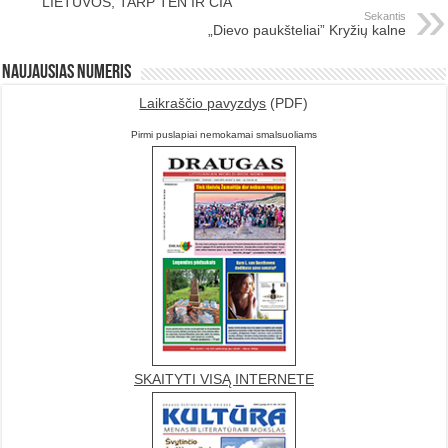
LIETUVOS, TARP TEN IR ČIA
Sekantis
„Dievo paukšteliai” Kryžių kalne
Naujausias numeris
Laikraščio pavyzdys
(PDF)
Pirmi puslapiai nemokamai smalsuoliams
SKAITYTI VISĄ INTERNETE