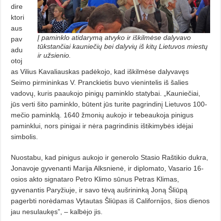
dire
ktori
aus
Į paminklo atidarymą atvyko ir iškilmėse dalyvavo
pav
tūkstančiai kauniečių bei dalyvių iš kitų Lietuvos miestų
adu
ir užsienio.
otoj
as Vilius Kavaliauskas padėkojo, kad iškilmėse dalyvavęs
Seimo pirmininkas V. Pranckietis buvo vienintelis iš šalies
vadovų, kuris paaukojo pinigų paminklo statybai. „Kauniečiai,
jūs verti šito paminklo, būtent jūs turite pagrindinį Lietuvos 100-
mečio paminklą. 1640 žmonių aukojo ir tebeaukoja pinigus
paminklui, nors pinigai ir nėra pagrindinis ištikimybės idėjai
simbolis.
Nuostabu, kad pinigus aukojo ir generolo Stasio Raštikio dukra,
Jonavoje gyvenanti Marija Alksnienė,
ir
diplomato, Vasario 16-
osios akto signataro Petro Klimo sūnus Petras Klimas,
gyvenantis Paryžiuje, ir savo tėvą aušrininką Joną Šliūpą
pagerbti norėdamas Vytautas Šliūpas iš Californijos, šios dienos
jau nesulaukęs”, – kalbėjo jis.