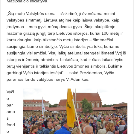
Matijošaičio iniciatyva.
„Šių metų Valstybės diena – išskirtinė, ji švenčiama minint
valstybės šimtmetį. Lietuva atgimė kaip laisva valstybė, kaip
įrodymas – mes gyvi, mūsų dvasia gyva. Šioje skulptūroje
matome gražią jungtį tarp Lietuvos istorijos, kuriai 100 metų ir
kartu daugiau kaip tūkstančio metų istorijos – šimtmečiai
susijungia šiame simbolyje. Vyčio simbolis yra toks, kuriame
susijungia visi amžiai. Visų laikų atėjūnai stengėsi išmesti Vytį iš
istorijos ir žmonių atminties. Linkėčiau, kad ir šiais laikais Vytis
būtų vienijantis ir telkiantis Lietuvos žmones simbolis. Būkime
garbingi Vyčio istorijos tęsėjai”, – sakė Prezidentas, Vyčio
paramos fondo valdybos narys V. Adamkus.
Vyči
o
par
amo
s
fond
o