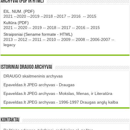
Archyvai (PDF ir HTML)
EIL. NUM. (PDF)
2021
--
2020
--
2019
--
2018
--
2017
--
2016
--
2015
Kultūra (PDF)
2021
--
2020
--
2019
--
2018
--
2017
--
2016
--
2015
Straipsniai (Sename formate - HTML)
2013
--
2012
--
2011
--
2010
--
2009
--
2008
--
2006-2007
--
legacy
Istoriniai DRAUGO Archyvai
DRAUGO skaitmeninis archyvas
Epaveldas.lt JPEG archyvas - Draugas
Epaveldas.lt JPEG archyvas - Mokslas, Menas, ir Literatūra
Epaveldas.lt JPEG archyvas - 1996-1997 Draugas anglų kalba
Kontaktai