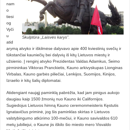
nam
o
tiesi
og
Vyči
u
Skulptūra „Laisvės karys”.
atid
arymą atvyko ir iškilmėse dalyvavo apie 400 kviestinių svečių ir
tūkstančiai kauniečių bei dalyvių iš kitų Lietuvos miestų ir
užsienio. Į renginį atvyko Prezidentas Valdas Adamkus, Seimo
pirmininkas Viktoras Pranckietis, Kauno arkivyskupas Lionginas
Virbalas, Kauno garbės piliečiai, Lenkijos, Suomijos, Kinijos,
Izraelio ir kitų šalių diplomatai.
Atidengiant naująjį paminklą pabrėžta, kad jam pinigus aukojo
daugiau kaip 1500 žmonių nuo Kauno iki Californijos.
Sugiedojus Lietuvos himną Kauno ceremonmeisteris Kęstutis
Ignatavičius priminė, jog šis paminklas skirtas ir Lietuvos
valstybingumo atkūrimo 100-mečiui, ir Kauno savivaldos 610
metų jubiliejui, o Kaune jis iškilo šio miesto mero Visvaldo