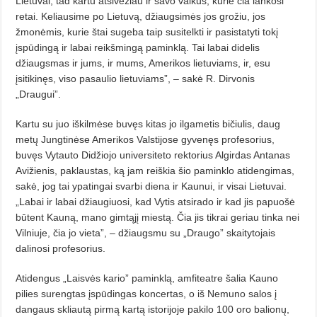
Lietuvai, tad kartu atsivežiau ir savo vaikus, kurie čia lankosi
retai. Keliausime po Lietuvą, džiaugsimės jos grožiu, jos
žmonėmis, kurie štai sugeba taip susitelkti ir pasistatyti tokį
įspūdingą ir labai reikšmingą paminklą. Tai labai didelis
džiaugsmas ir jums, ir mums, Amerikos lietuviams, ir, esu
įsitikinęs, viso pasaulio lietuviams”, – sakė R. Dirvonis
„Draugui”.
Kartu su juo iškilmėse buvęs kitas jo ilgametis bičiulis, daug
metų Jungtinėse Amerikos Valstijose gyvenęs profesorius,
buvęs Vytauto Didžiojo universiteto rektorius Algirdas Antanas
Avižienis, paklaustas, ką jam reiškia šio paminklo atidengimas,
sakė, jog tai ypatingai svarbi diena ir Kaunui, ir visai Lietuvai.
„Labai ir labai džiaugiuosi, kad Vytis atsirado ir kad jis papuošė
būtent Kauną, mano gimtąjį miestą. Čia jis tikrai geriau tinka nei
Vilniuje, čia jo vieta”, – džiaugsmu su „Draugo” skaitytojais
dalinosi profesorius.
Atidengus „Laisvės kario” paminklą, amfiteatre šalia Kauno
pilies surengtas įspūdingas koncertas, o iš Nemuno salos į
dangaus skliautą pirmą kartą istorijoje pakilo 100 oro balionų,