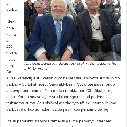
o
darba
i
Ukrai
noje
kaina
vo
472
tūksta
nčius
Naujuoju paminklu džiaugėsi prof. A. A. Avižienis (k.)
eurų.
ir R. Dirvonis.
Dar
168 tūkstančių eurų kainavo postamentas, aplinkos sutvarkymo
darbai – 35 tūkst. eurų. Savivaldybės ir Vyčio paramos fondo
atstovų duomenimis, šiuo metu surinkta per 200 tūkst. eurų
aukų. Kauno savivaldybė yra įsipareigojusi pati padengti
trūkstamą sumą. Jau visiškai atsiskaityta už skulptūros liejimo
darbus, dar liko sumokėti už dalį aplinkos įrengimo darbų.
Visus paminklo statybos rėmėjus galima pamatyti interneto