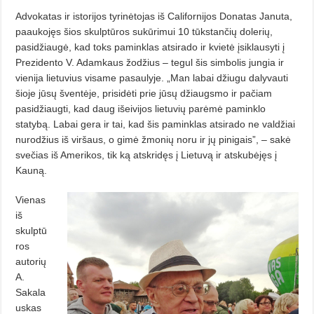
Advokatas ir istorijos tyrinėtojas iš Californijos Donatas Januta,
paaukojęs šios skulptūros sukūrimui 10 tūkstančių dolerių,
pasidžiaugė, kad toks paminklas atsirado ir kvietė įsiklausyti į
Prezidento V. Adamkaus žodžius – tegul šis simbolis jungia ir
vienija lietuvius visame pasaulyje. „Man labai džiugu dalyvauti
šioje jūsų šventėje, prisidėti prie jūsų džiaugsmo ir pačiam
pasidžiaugti, kad daug išeivijos lietuvių parėmė paminklo
statybą. Labai gera ir tai, kad šis paminklas atsirado ne valdžiai
nurodžius iš viršaus, o gimė žmonių noru ir jų pinigais”, – sakė
svečias iš Amerikos, tik ką atskridęs į Lietuvą ir atskubėjęs į
Kauną.
Vienas
iš
skulptū
ros
autorių
A.
Sakala
uskas