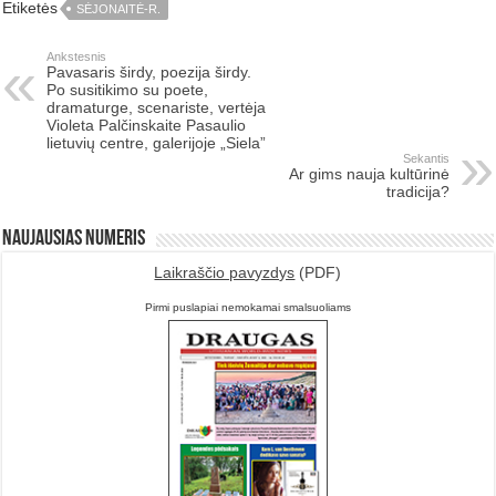
Etiketės
SĖJONAITĖ-R.
Ankstesnis
Pavasaris širdy, poezija širdy.
Po susitikimo su poete,
dramaturge, scenariste, vertėja
Violeta Palčinskaite Pasaulio
lietuvių centre, galerijoje „Siela”
Sekantis
Ar gims nauja kultūrinė
tradicija?
Naujausias numeris
Laikraščio pavyzdys
(PDF)
Pirmi puslapiai nemokamai smalsuoliams