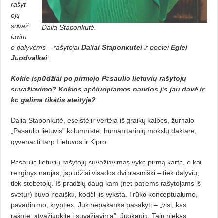
rašyt
ojų
suvaž
Dalia Staponkutė.
iavim
o dalyvėms – rašytojai
Daliai Staponkutei
ir poetei
Eglei
Juodvalkei
:
Kokie įspūdžiai po pirmojo Pasaulio lietuvių rašytojų
suvažiavimo? Kokios apčiuopiamos naudos jis jau davė ir
ko galima tikėtis ateityje?
Dalia Staponkutė, eseistė ir vertėja iš graikų kalbos, žurnalo
„Pasaulio lietuvis” kolumnistė, humanitarinių mokslų daktarė,
gyvenanti tarp Lietuvos ir Kipro.
Pasaulio lietuvių rašytojų suvažiavimas vyko pirmą kartą, o kai
renginys naujas, įspūdžiai visados dviprasmiški – tiek dalyvių,
tiek stebėtojų. Iš pradžių daug kam (net patiems rašytojams iš
svetur) buvo neaišku, kodėl jis vyksta. Trūko konceptualumo,
pavadinimo, krypties. Juk nepakanka pasakyti – „visi, kas
rašote, atvažiuokite į suvažiavimą”. Juokauju. Taip niekas