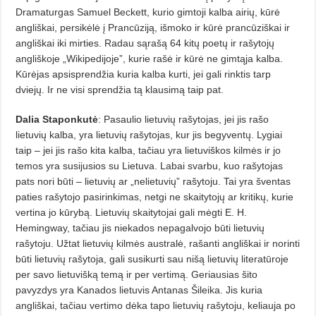
Dramaturgas Samuel Beckett, kurio gimtoji kalba airių, kūrė
angliškai, persikėlė į Prancūziją, išmoko ir kūrė prancūziškai ir
angliškai iki mirties. Radau sąrašą 64 kitų poetų ir rašytojų
angliškoje „Wikipedijoje”, kurie rašė ir kūrė ne gimtąja kalba.
Kūrėjas apsisprendžia kuria kalba kurti, jei gali rinktis tarp
dviejų. Ir ne visi sprendžia tą klausimą taip pat.
Dalia Staponkutė
: Pasaulio lietuvių rašytojas, jei jis rašo
lietuvių kalba, yra lietuvių rašytojas, kur jis begyventų. Lygiai
taip – jei jis rašo kita kalba, tačiau yra lietuviškos kilmės ir jo
temos yra susijusios su Lietuva. Labai svarbu, kuo rašytojas
pats nori būti – lietuvių ar „nelietuvių” rašytoju. Tai yra šventas
paties rašytojo pasirinkimas, netgi ne skaitytojų ar kritikų, kurie
vertina jo kūrybą. Lietuvių skaitytojai gali mėgti E. H.
Hemingway, tačiau jis niekados nepagalvojo būti lietuvių
rašytoju. Užtat lietuvių kilmės australė, rašanti angliškai ir norinti
būti lietuvių rašytoja, gali susikurti sau nišą lietuvių literatūroje
per savo lietuvišką temą ir per vertimą. Geriausias šito
pavyzdys yra Kanados lietuvis Antanas Šileika. Jis kuria
angliškai, tačiau vertimo dėka tapo lietuvių rašytoju, keliauja po