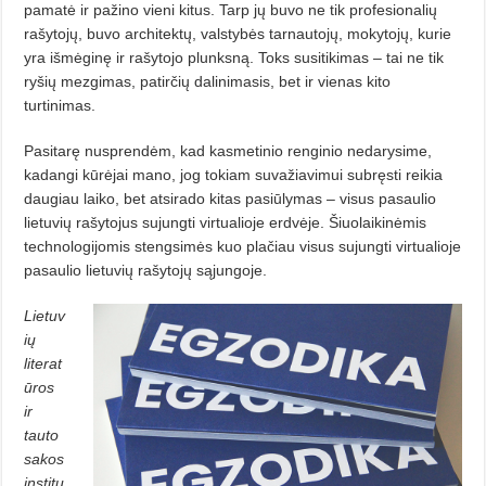
pamatė ir pažino vieni kitus. Tarp jų buvo ne tik profesionalių
rašytojų, buvo architektų, valstybės tarnautojų, mokytojų, kurie
yra išmėginę ir rašytojo plunksną. Toks susitikimas – tai ne tik
ryšių mezgimas, patirčių dalinimasis, bet ir vienas kito
turtinimas.
Pasitarę nusprendėm, kad kasmetinio renginio nedarysime,
kadangi kūrėjai mano, jog tokiam suvažiavimui subręsti reikia
daugiau laiko, bet atsirado kitas pasiūlymas – visus pasaulio
lietuvių rašytojus sujungti virtualioje erdvėje. Šiuolaikinėmis
technologijomis stengsimės kuo plačiau visus sujungti virtualioje
pasaulio lietuvių rašytojų sąjungoje.
Lietuv
ių
literat
ūros
ir
tauto
sakos
institu