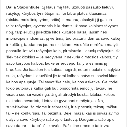
Dalia Staponkutė
: Šį klausimą tiktų užduoti pasaulio lietuvių
rašytojų kūrybos tyrinėtojams. Tai labai platus klausimas
(atskira mokslinių tyrimų sritis) ir, manau, atsakyti į jį galima
taip: rašytojas, gyvenantis ir kuriantis už savo kalbinės tėvynės
ribų, tarp eilučių įsileidžia kitos kultūros balsą, jausmines
intonacijas ir idiomas, jų vertimą, tuo praturtindamas savo kalbą
ir kultūrą, tapdamas jautresniu kitam. Vis dėlto norėčiau matyti
pasaulio lietuvių rašytojus kaip, pirmiausia, lietuvių rašytojus, tik
šiek tiek kitokius – jie negyvena ir nekuria gimtosios kalbos, t.y.
savo kūrybos kalbos, lauke ar erdvėje. Tai yra esminis jų
bruožas. Jie kasdien tos kalbos negirdi, neturi nuolatinio sąlyčio
su ja, rašydami lietuviškai jie tarsi kalbasi patys su savimi kitos
kalbos apsuptyje. Tai savotiška celė, kalbos asketika. Gal todėl
tokio autoriaus kalba gali būti prisodrinta emocijų, tačiau ne
visada sodriai vaizdinga. Ji gali atrodyti keista, kitokia, kokios
niekados nevartotų Lietuvoje gyvenantis rašytojas. Na,
suvažiavime išgirdome ir stipresnių, ir silpnesnių tekstų, tačiau
tai – ne konkursas. Tai pažintis. Beje, mažai kas iš suvažiavimo
dalyvių savo kūryboje rašo apie Lietuvą. Dauguma rašo apie
savo dabartį, „tapo” iš tikrovės. Pažintine prasme tai ir yra