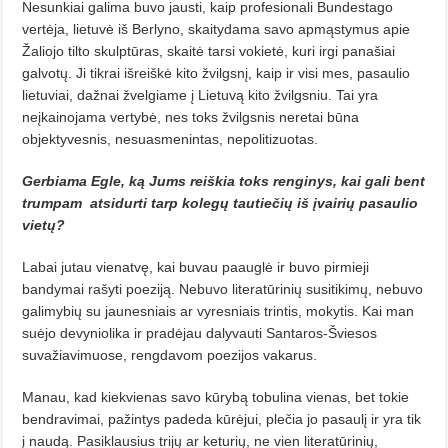
Nesunkiai galima buvo jausti, kaip profesionali Bundestago
vertėja, lietuvė iš Berlyno, skaitydama savo apmąstymus apie
Žaliojo tilto skulptūras, skaitė tarsi vokietė, kuri irgi panašiai
galvotų. Ji tikrai išreiškė kito žvilgsnį, kaip ir visi mes, pasaulio
lietuviai, dažnai žvelgiame į Lietuvą kito žvilgsniu. Tai yra
neįkainojama vertybė, nes toks žvilgsnis neretai būna
objektyvesnis, nesuasmenintas, nepolitizuotas.
Gerbiama Egle, ką Jums reiškia toks renginys, kai gali bent
trumpam
atsidurti tarp kolegų tautiečių iš įvairių pasaulio
vietų?
Labai jutau vienatvę, kai buvau paauglė ir buvo pirmieji
bandymai rašyti poeziją. Nebuvo literatūrinių susitikimų, nebuvo
galimybių su jaunesniais ar vyresniais trintis, mokytis. Kai man
suėjo devyniolika ir pradėjau dalyvauti Santaros-Šviesos
suvažiavimuose, rengdavom poezijos vakarus.
Manau, kad kiekvienas savo kūrybą tobulina vienas, bet tokie
bendravimai, pažintys padeda kūrėjui, plečia jo pasaulį ir yra tik
į naudą. Pasiklausius trijų ar keturių, ne vien literatūrinių,