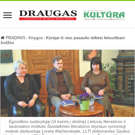
PRADINIS
-
Knygos
-
Kūrėjai iš viso pasaulio telkėsi lietuviškam
žodžiui
Egzodikos sudarytojai (iš kairės į dešinę) Lietuvių literatūros ir
tautosakos instituto Šiuo­laikinės literatūros skyriaus vyresnioji
mokslo darbuotoja Loreta Mačianskaitė, LLTI dok­torantas Saulius