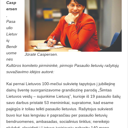
Casp
ersen
,
Pasa
ulio
Lietuv
ių
Bendr
uome
Jūratė Caspersen.
nės
Kultūros komiteto pirmininkė, pirmojo Pasaulio lietuvių rašytojų
suvažiavimo idėjos autorė:
Kai pernai Lietuvos 100-mečiui sukvietę tapytojus į jubiliejinę
dainų šventę suorganizavome grandiozinę parodą „Šimtas
Lietuvos veidų – sujunkime Lietuvą”, kurioje iš 19 pasaulio šalių
savo darbus pristatė 53 menininkai, supratome, kad esame
pajėgūs ir toliau telkti pasaulio lietuvius. Rašytojus sukviesti
buvo kur kas lengviau ir paprasčiau per pasaulio lietuvių
bendruo­menes, ambasadas, socialinius tinklus; nereikėjo
plukdyti, skraidinti į Lietuvą įvairiausių gabaritų 140 meno