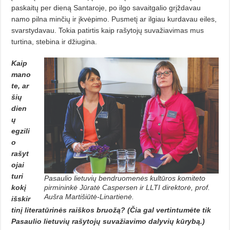
paskaitų per dieną Santaroje, po ilgo savaitgalio grįždavau
namo pilna minčių ir įkvėpimo. Pusmetį ar ilgiau kurdavau eiles,
svarstydavau. Tokia patirtis kaip rašytojų suvažiavimas mus
turtina, stebina ir džiugina.
Kaip
mano
te, ar
šių
dien
ų
egzili
o
rašyt
ojai
turi
Pasaulio lietuvių bendruomenės kultūros komiteto
kokį
pirmi­ninkė Jūratė Caspersen ir LLTI direktorė, prof.
Aušra Mar­tišiūtė-Linartienė.
išskir
tinį literatūrinės raiškos bruožą? (Čia gal vertintumėte tik
Pasaulio lietuvių rašytojų suvažiavimo dalyvių kūrybą.)