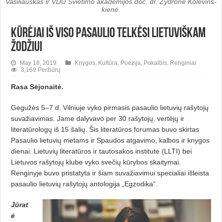
Vasiliauskas ir VDU Švietimo akademijos doc. dr. Žydronė Ko­le­vins­
kienė.
Kūrėjai iš viso pasaulio telkėsi lietuviškam
žodžiui
May 18, 2019
Knygos
,
Kultūra
,
Poezija
,
Pokalbis
,
Renginiai
3,169 Peržiūrų
Rasa Sėjonaitė.
Gegužės 5–7 d. Vilniuje vyko pirmasis pasaulio lietuvių rašytojų
suvažiavimas. Jame dalyvavo per 30 rašytojų, vertėjų ir
literatūrologų iš 15 šalių. Šis literatūros forumas buvo skirtas
Pasaulio lietuvių metams ir Spaudos atgavimo, kalbos ir knygos
dienai. Lietuvių literatūros ir tautosakos institute (LLTI) bei
Lietuvos rašytojų klube vyko svečių kūrybos skaitymai.
Renginyje buvo pristatyta ir šiam suvažiavimui specialiai išleista
pasaulio lietuvių rašytojų antologija „Egzodika”.
Jūrat
ė