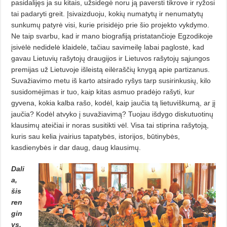
pasidalijęs ja su kitais, užsidegė noru ją paversti tikrove ir ryžosi
tai padaryti greit. Įsivaizduoju, kokių numatytų ir nenumatytų
sunkumų patyrė visi, kurie prisidėjo prie šio projekto vykdymo.
Ne taip svarbu, kad ir mano biografiją pristatančioje Egzodikoje
įsivėlė nedidelė klaidelė, tačiau savimeilę labai paglostė, kad
gavau Lietuvių rašytojų draugijos ir Lietuvos rašytojų sąjungos
premijas už Lietuvoje išleistą eilėraščių knygą apie partizanus.
Suvažiavimo metu iš karto atsirado ryšys tarp susirinkusių, kilo
susidomėjimas ir tuo, kaip kitas asmuo pradėjo rašyti, kur
gyvena, kokia kalba rašo, kodėl, kaip jaučia tą lietuviškumą, ar jį
jaučia? Kodėl atvyko į suvažiavimą? Tuojau išdygo diskutuotinų
klausimų ateičiai ir noras susitikti vėl. Visa tai stiprina rašytoją,
kuris sau kelia įvairius tapatybės, istorijos, būtinybės,
kasdienybės ir dar daug, daug klausimų.
Dali
a,
šis
ren
gin
ys,