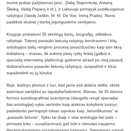
mums puikiai pažįstamus (pvz., Dalią Staponkutę, Antaną
Šileiką, Valdą Papievį ir kt.), ir Lietuvoje pirmąsyk publikuojamus
rašytojus (Vasilij Jaškin, M. M. De Voe, Ireną Praitis). Norisi
padėkoti skubiai į darbą įsijungusiems vertėjams.
Knygoje pristatomi 35 skirtingų kartų, biografijų, stilistikos
rašytojai. Tolesnį pasaulio lietuvių rašytojų bendravimo / kitų
antologijos dalių rengi­mo procesą įsivaizduočiau kaip tam tikrą
tinklakūrą – manau, tik sukūrę pla­tų ryšių tinklą (galbūt ir
specialią internetinę platformą) galėsime atrasti po visą pasaulį
išsibarsčiusius pasaulio lietuvių rašytojus, susipažinti ir kitus
supažindinti su jų kūryba.
Beje, leidinys įdomus ir tuo, kad jame esti atskira skiltis, skirta
autoriaus santykiui su tapatybe/šaknimis. Manau, tie 35 laisvos
formos autobiografiniai svarstymai (daugelis rengti specialiai
šiai antologijai) sykiu vertintini kaip atskiras kokybinis turinys,
padedantis permąstyti tokias sąvokas kaip „lietuviškumas” ar
„pasaulio lietuvis”. Sykiu tai (kaip ir visa antologija bei pats –
pirmasis toks – suvažiavimas) gali būti ir stimulas naujiems
literatūrologiniams-sociologiniams tyrimams. Stengėmės paisyti