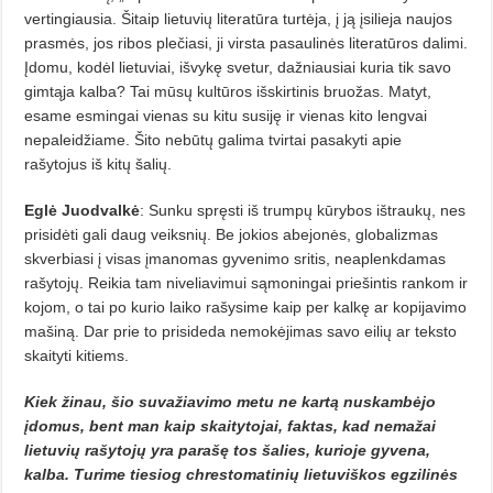
vertingiausia. Šitaip lietuvių literatūra turtėja, į ją įsilieja naujos
prasmės, jos ribos plečiasi, ji virsta pasaulinės literatūros dalimi.
Įdomu, kodėl lietuviai, išvykę svetur, dažniausiai kuria tik savo
gimtąja kalba? Tai mūsų kultūros išskirtinis bruožas. Matyt,
esame esmingai vienas su kitu susiję ir vienas kito lengvai
nepaleidžiame. Šito nebūtų galima tvirtai pasakyti apie
rašytojus iš kitų šalių.
Eglė Juodvalkė
: Sunku spręsti iš trumpų kūrybos ištraukų, nes
prisidėti gali daug veiksnių. Be jokios abejonės, globalizmas
skverbiasi į visas įmanomas gyvenimo sritis, neaplenkdamas
rašytojų. Reikia tam niveliavimui sąmoningai priešintis rankom ir
kojom, o tai po kurio laiko rašysime kaip per kalkę ar kopijavimo
mašiną. Dar prie to prisideda nemokėjimas savo eilių ar teksto
skaityti kitiems.
Kiek žinau, šio suvažiavimo metu ne kartą nuskambėjo
įdomus, bent man kaip skaitytojai, faktas, kad nemažai
lietuvių rašytojų yra parašę tos šalies, kurioje gyvena,
kalba. Turime tiesiog chrestomatinių lietuviškos egzilinės