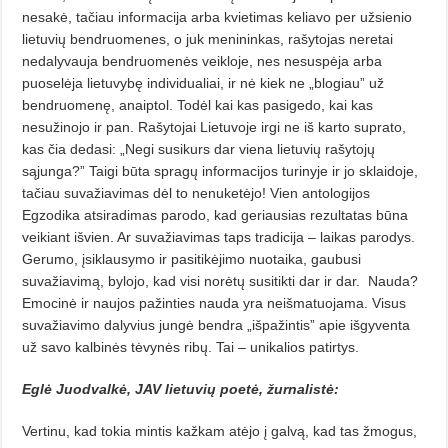
nesakė, tačiau informacija arba kvietimas keliavo per užsienio
lietuvių bendruomenes, o juk menininkas, rašytojas neretai
nedalyvauja bendruomenės veikloje, nes nesuspėja arba
puoselėja lietuvybę individualiai, ir nė kiek ne „blogiau” už
bendruomenę, anaiptol. Todėl kai kas pasigedo, kai kas
nesužinojo ir pan. Rašytojai Lietuvoje irgi ne iš karto suprato,
kas čia dedasi: „Negi susikurs dar viena lietuvių rašytojų
sąjunga?” Taigi būta spragų informacijos turinyje ir jo sklaidoje,
tačiau suvažiavimas dėl to nenuketėjo! Vien antologijos
Egzodika atsiradimas parodo, kad geriausias rezultatas būna
veikiant išvien. Ar suvažiavimas taps tradicija – laikas parodys.
Gerumo, įsiklausymo ir pasitikėjimo nuotaika, gaubusi
suvažiavimą, bylojo, kad visi norėtų susitikti dar ir dar.
Nauda?
Emocinė ir naujos pažinties nauda yra neišmatuojama. Visus
suvažiavimo dalyvius jungė bendra „išpažintis” apie išgyventa
už savo kalbinės tėvynės ribų. Tai – unikalios patirtys.
Eglė Juodvalkė, JAV lietuvių poetė, žurnalistė:
Vertinu, kad tokia mintis kažkam atėjo į galvą, kad tas žmogus,