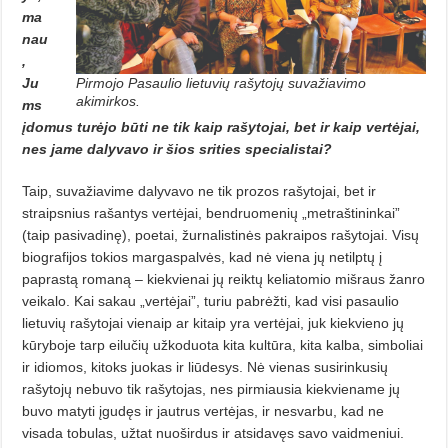
ma
nau
,
Ju
Pirmojo Pasaulio lietuvių rašytojų suvažiavimo
akimirkos.
ms
įdomus turėjo būti ne tik kaip rašytojai, bet ir kaip vertėjai,
nes jame dalyvavo ir šios srities specialistai?
Taip, suvažiavime dalyvavo ne tik prozos rašytojai, bet ir
straipsnius rašantys vertėjai, bendruomenių „metraštininkai”
(taip pasivadinę), poetai, žurnalistinės pakraipos rašytojai. Visų
biografijos tokios margaspalvės, kad nė viena jų netilptų į
paprastą romaną – kiekvienai jų reiktų keliatomio mišraus žanro
veikalo. Kai sakau „vertėjai”, turiu pabrėžti, kad visi pasaulio
lietuvių rašytojai vienaip ar kitaip yra vertėjai, juk kiekvieno jų
kūryboje tarp eilučių užkoduota kita kultūra, kita kalba, simboliai
ir idiomos, kitoks juokas ir liūdesys. Nė vienas susirinkusių
rašytojų nebuvo tik rašytojas, nes pirmiausia kiekviename jų
buvo matyti įgudęs ir jautrus vertėjas, ir nesvarbu, kad ne
visada tobulas, užtat nuoširdus ir atsidavęs savo vaidmeniui.