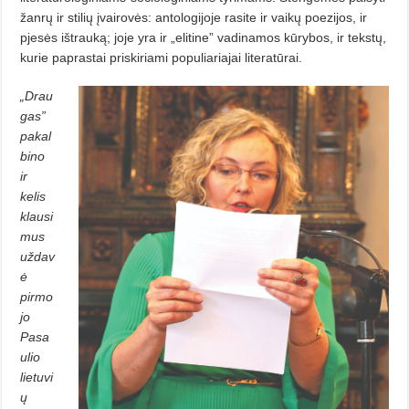
žanrų ir stilių įvairovės: antologijoje rasite ir vaikų poezijos, ir
pjesės ištrauką; joje yra ir „elitine” vadinamos kūrybos, ir tekstų,
kurie paprastai priskiriami populiariajai literatūrai.
„Drau
gas”
pakal
bino
ir
kelis
klausi
mus
uždav
ė
pirmo
jo
Pasa
ulio
lietuvi
ų