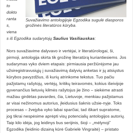
to
dokto
ranta
Suvažiavimo antologijoje Egzodika sugulė diasporos
s,
grožinės literatūros kūryba.
viena
s iš Egzodika sudarytojų
Saulius Vasiliauskas
:
Nors suvažiavime dalyvavo ir vertėjai, ir literatūrologai, ši,
pirmoji, antologija skirta tik grožinę literatūrą kuriantiesiems. Jos
sudarymas vyko dviem etapais: pirmiausia peržiūrėjome jau
užsiregistravusiųjų į suvažiavimą dalyvių anketas ir jų atsiųstus
kūrybos pavyzdžius, iš kurių atrinkome tekstus. Tuo pačiu
pažįstamų rašytojų, vertėjų, kritikų teiravomės, kokius išeivijoje
gyvenančius lietuvių kilmės rašytojus jie žino – siekėme atrasti
mažiau girdėtas pavardes, čia, Lietuvoje, menkiau pažįstamus
ar visai nežinomus autorius, įleidusius šaknis užsie-nyje. Toks
procesas – žvejyba vyko labai sparčiai, tad iškart supratome,
jog tikrai nespėsime aprėpti visų potencialių antologijos autorių.
Taip kilo idėja, jog leidinys bus serijinis, šioji – „mėlynoji”
Egzodika (leidinio dizainą kūrė Gabrielė Vingraitė) – pristato