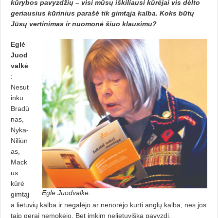
kūrybos pavyzdžių – visi mūsų iškiliausi kūrėjai vis dėlto
geriausius kūrinius parašė tik gimtąja kalba. Koks būtų
Jūsų vertinimas ir nuomonė šiuo klausimu?
Eglė
Juod
valkė
:
Nesut
inku.
Bradū
nas,
Nyka-
Niliūn
as,
Mack
us
kūrė
Eglė Juodvalkė.
gimtąj
a lietuvių kalba ir negalėjo ar nenorėjo kurti anglų kalba, nes jos
taip gerai nemokėjo. Bet imkim nelietuvišką pavyzdį.