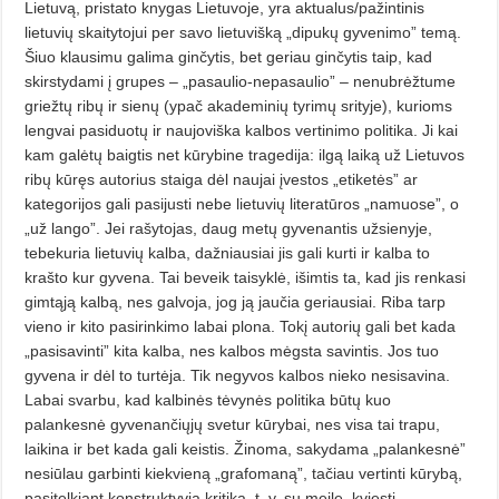
Lietuvą, pristato knygas Lietuvoje, yra aktualus/pažintinis
lietuvių skaitytojui per savo lietuvišką „dipukų gyvenimo” temą.
Šiuo klausimu galima ginčytis, bet geriau ginčytis taip, kad
skirstydami į grupes – „pasaulio-nepasaulio” – nenubrėžtume
griežtų ribų ir sienų (ypač akademinių tyrimų srityje), kurioms
lengvai pasiduotų ir naujoviška kalbos vertinimo politika. Ji kai
kam galėtų baigtis net kūrybine tragedija: ilgą laiką už Lietuvos
ribų kūręs autorius staiga dėl naujai įvestos „etiketės” ar
kategorijos gali pasijusti nebe lietuvių literatūros „namuose”, o
„už lango”. Jei rašytojas, daug metų gyvenantis užsienyje,
tebekuria lietuvių kalba, dažniausiai jis gali kurti ir kalba to
krašto kur gyvena. Tai beveik taisyklė, išimtis ta, kad jis renkasi
gimtąją kalbą, nes galvoja, jog ją jaučia geriausiai. Riba tarp
vieno ir kito pasirinkimo labai plona. Tokį autorių gali bet kada
„pasisavinti” kita kalba, nes kalbos mėgsta savintis. Jos tuo
gyvena ir dėl to turtėja. Tik negyvos kalbos nieko nesisavina.
Labai svarbu, kad kalbinės tėvynės politika būtų kuo
palankesnė gyvenančiųjų svetur kūrybai, nes visa tai trapu,
laikina ir bet kada gali keistis. Žinoma, sakydama „palankesnė”
nesiūlau garbinti kiekvieną „grafomaną”, tačiau vertinti kūrybą,
pasitelkiant konstruktyvią kritiką, t. y. su meile, kviesti