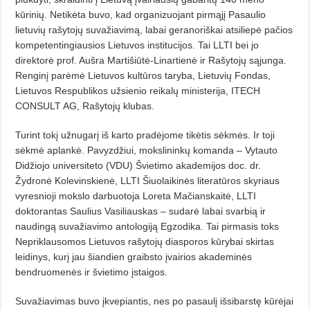
kūrinių. Netikėta buvo, kad organizuojant pirmąjį Pasaulio
lietuvių rašytojų suvažiavimą, labai geranoriškai atsiliepė pačios
kompetentingiausios Lietuvos institucijos. Tai LLTI bei jo
direktorė prof. Aušra Martišiūtė-Linartienė ir Rašytojų sąjunga.
Renginį parėmė Lietuvos kultūros taryba, Lietuvių Fondas,
Lietuvos Respublikos užsienio reikalų ministerija, ITECH
CONSULT AG, Rašytojų klubas.
Turint tokį užnugarį iš karto pradėjome tikėtis sėkmės. Ir toji
sėkmė aplankė. Pavyzdžiui, mokslininkų komanda – Vytauto
Didžiojo universiteto (VDU) Švietimo akademijos doc. dr.
Žydronė Kolevinskienė, LLTI Šiuolaikinės literatūros skyriaus
vyresnioji mokslo darbuotoja Loreta Mačianskaitė, LLTI
doktorantas Saulius Vasiliauskas – sudarė labai svarbią ir
naudingą suvažiavimo antologiją Egzodika. Tai pirmasis toks
Nepriklausomos Lietuvos rašytojų diasporos kūrybai skirtas
leidinys, kurį jau šiandien graibsto įvairios akademinės
bendruomenės ir švietimo įstaigos.
Suvažiavimas buvo įkvepiantis, nes po pasaulį išsibarstę kūrėjai