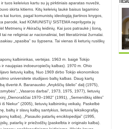
TIESI
i ir tuos keleivius kartu su jų pirktiniais aparatas nuvežė,
 buvo skirta kitiems. Kitų keleivių laukė baisus lagamino
os kai kurios, pagal komunistų ideologiją įtartinos knygos,
aktika parodė, kad KOMUNISTŲ SISTEMA neprilygsta jų
 Metmenų ir Akiračių leidinių. Kai juos patraukė į šoną,
i ne religiniai ar nacionaliniai, bet literatūriniai žurnalai.
 pasakiau „spasiba” su šypsena. Tai vienas iš keturių rusiš­kų
japonų kalbininkas, vertėjas. 1963 m. baigė Tokijo
s ir naująsias indoeuropiečių kalbas). 1970 m. Ohio
ijavo lietuvių kalbą. Nuo 1969 dirbo Tokijo ekonomikos
lmo universi­tete studijavo baltų kalbas. Daug kartų
albą išvertė A. Baranausko „Anykš­čių šilelio” dalį (1975),
nksmybės”, „Vasaros darbai”, 1973, 1975, 1977), lietuvių
kinį „Dienoraščiai 1970–1982” (1991), „Semeniškių idilės”
 iš Niekur” (2005), lietuvių kalbininkų veikalų. Paskelbė
, baltų ir slavų kalbų santykius, lietuvių leksikografiją.
aponų kalba), „Pasaulio patarlių enciklopedijai” (1995,
slių, patarlių ir priežodžių (paskelbta ir originalo kalba).
ių japonų enciklopediniams leidiniams. Išleido knygą