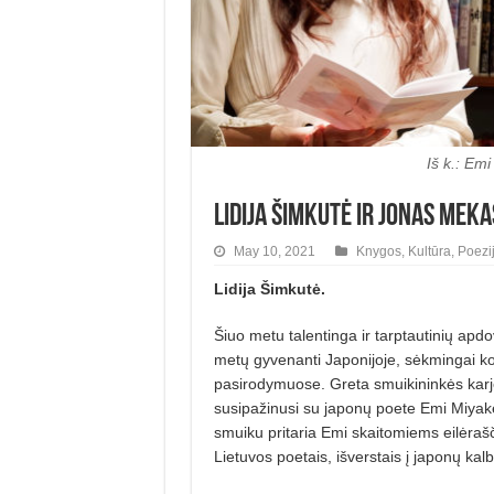
Iš k.: Em
Lidija Šimkutė ir Jonas Meka
May 10, 2021
Knygos
,
Kultūra
,
Poezi
Lidija Šimkutė.
Šiuo metu talentinga ir tarptautinių ap
metų gyvenanti Japonijoje, sėkmingai ko
pasirodymuose. Greta smuikininkės karj
susipažinusi su japonų poete Emi Miyake
smuiku pritaria Emi skaitomiems eilėraš
Lietuvos poetais, išverstais į japonų kalb