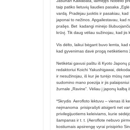
Jasunari Kawabata, laimėjęs Nobelio pre
taip patiko lietuvių liaudies pasaka „Egl
vardą. Pradėjau juoktis ir pasakiau, kad
japonai to nežinos. Apgailestavau, kad n
prašęs. Bet
kadangi minėjo šlubuojančią
krūvį. Tik daug vėliau sužinojau, kad jis 
Vis dėlto, laikui bėgant buvo lemta, kad
kad gyvenimas davė progą netikėtiems
Netikėtai gavusi paštu iš Kyoto Japonų 
redaktoriui Koichi Yakushigawai, dėkod
ir nesužinojau, iš kur jie turėjo mūsų na
sudomino mano poezija ir jis palaipsniui
žurnale „Ravine”. Vėliau į japonų kalbą 
*Skrydis
Aerofloto lėktuvu – vienas iš k
neįmanoma
pri­siprašyti atsigerti net
privilegijuotiems keleiviams, kurie sėdė
šampanas ir t. t. (Aeroflote nebuvo pirmo
kostiumais apsirengę vyrai prisipirko Sin