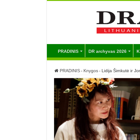
PRADINIS
DR archyvas 2026
K
PRADINIS
-
Knygos
-
Lidija Šimkutė ir J