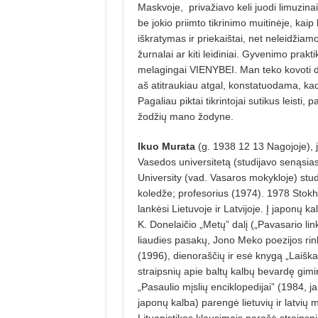
Maskvoje,
privažiavo keli juodi limuzina
be jokio priimto tikrinimo muitinėje, kaip
iškratymas ir priekaištai, net neleidžiam
žurnalai ar kiti leidiniai. Gyvenimo pr
melagingai VIENYBEI. Man teko kovoti dėl
aš atitraukiau atgal, konstatuodama, kad ta
Pagaliau piktai tikrintojai sutikus leisti,
žodžių mano žodyne.
Ikuo Murata
(g. 1938 12 13 Na­gojoje), 
Vasedos universitetą (studijavo senąsia
University (vad. Vasaros mokykloje) stud
koledže; profesorius (1974). 1978 Stokho
lankėsi Lietuvoje ir Latvijoje. Į japo­nų k
K. Donelaičio „Metų” dalį („Pavasario li
liaudies pasakų, Jo­no Meko poezijos rin
(1996), dienoraščių ir esė knygą „Laiškai
straipsnių apie baltų kalbų bevardę giminę
„Pasaulio mįslių enciklopedijai” (1984, j
japonų kalba) parengė lietuvių ir latvių mį
Lituanistikos klausimais parašė straipsn