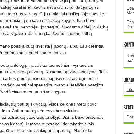
miją 1956 m. ir Basho poezija. O jis prasitarė, kad jam
ė žalčių karalienė”, kad jis net savo sūnui davęs Eglės
Epa
Mena
 tai merginos vardas. O jis maloniai nusišypsojęs atsakė –
epasiun­­čiau jam savo eilėraščių knygos, kaip buvo
Epa
Dra
 sveikatą, nenorėjau jo varginti, žinodama didelį jo darbų
kiek atsigavo ir dar daug ką išvertė į japonų kalbą.
Kont
 mano poezija būtų išversta į japonų kalbą. Esu dėkinga,
 žmonėms susidomėti mano poezija.
Rašt
paš
poetų antologiją, parašiau tuometiniam vyriausiam
ama už netikėtą dovaną. Nustebau gavusi atsakymą. Taip
mų adresą, bet prasidėjo abipusis susirašinėjimas. Jį
DRAUG
 pradėjo versti bei spausdinti mano eilėraščius poezijos
Lit
išvertė visas mano poezijos knygas.
eisčiausių patirtų skrydžių. Visos kelionės metu buvo
Sekit
 vandens. Aptarnautojų dėmesys buvo skirtas
Dra
jo už užtrauktų užuolaidų priekyje. Jiems buvo pilstomas
sios klasės). Ir mano nuostabai, tie vakarietiškais
gapūro oro uoste visokių hi-fi aparatų.
Nusileidus