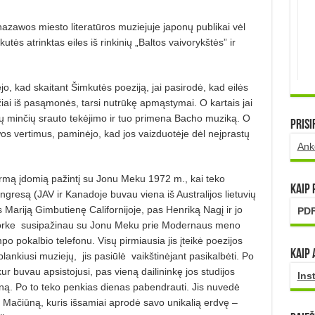
anazawos miesto literatūros muziejuje japonų publikai vėl
tės atrinktas eiles iš rinkinių „Baltos vaivo­rykštės” ir
, kad skaitant Šimkutės poeziją, jai pasirodė, kad eilės
iai iš pasąmonės, tarsi nutrūkę apmąstymai. O kartais jai
mų minčių srauto tekėjimo ir tuo primena Bacho muziką. O
Prisi
os vertimus, paminėjo, kad jos vaiz­duotėje dėl neįprastų
Ank
mą įdomią pažintį su Jonu Meku 1972 m., kai teko
Kaip
ngresą (JAV ir Kanadoje buvau viena iš Australijos lietuvių
 Mariją Gimbutienę Californijoje, pas Henriką Nagį ir jo
PDF
orke
susipažinau su Jonu Meku prie Modernaus meno
mpo pokalbio telefonu. Visų pirmiausia jis įteikė poezi­jos
Kaip 
lankiusi muziejų,
jis pasiūlė
vaikštinėjant pasikalbėti. Po
kur buvau apsistojusi, pas vieną dailininkę
jos studijos
Ins
ieną. Po to teko penkias dienas pabendrauti. Jis nuvedė
 Mačiūną, kuris išsamiai aprodė savo unikalią erdvę –