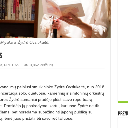
i Miyake ir Žydrė Ovsiukaitė.
s
ja
,
PRIEDAS
3,862 Peržiūrų
dovanojimų pelniusi smuikininkė Žydrė Ovsiukaitė, nuo 2018
ncertuoja solo, duetuose, kamerinių ir simfoninių orkestrų
eros Žydrė sumaniai pradėjo plėsti savo repertuarą,
. Prasidėjo jų pasirodymai kartu, kuriuose Žydrė ne tik
čiams, bet norėdama supažindinti japonų publiką su
Prenu
ą, ėmė juos pristatinėti savo rečitaliuose.