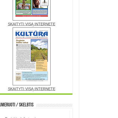
SKAITYTI VISĄ INTERNETE
SKAITYTI VISĄ INTERNETE
meruoti / Skelbtis