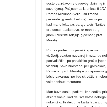
uoste patirdavome daugybę tikrinimų ir
suvaržymų. Pažįstamas istorikas iš JAV
Romas Misiūnas (vėliau su žmona
persikėlė gyventi į Lietuvą), sužinojęs,
kad mano lėktuvas parą praleis Naritos
oro uoste, pasiteiravo, ar man būtų
įdomu susitikti Tokijuje gyvenantį prof.
Muratą.
Romas profesoriui parašė apie mano tru
viešbutį; pajutau nuovargį ir nutariau ne
pasivaikščioti po pasakiško grožio japon
viešbutį. Savo nuostabai per garsiakalbį i
Pamačiau prof. Muratą – po japonams įp
būsiu pavargusi po ilgo skrydžio ir nebeno
vakarieniauti restorane.
Man buvo sunku patikėti, kad sėdžiu prieša
atsiprašinėjo, kad dėl sveikatos nebegali 
nukentėjo. Praleidome kartu labai įdom