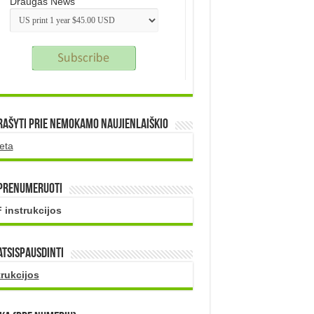
Draugas News
rašyti prie nemokamo naujienlaiškio
eta
 prenumeruoti
 instrukcijos
atsispausdinti
trukcijos