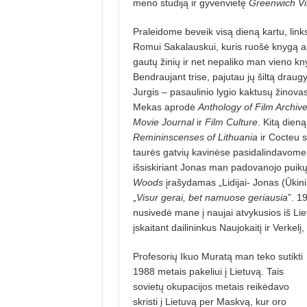
meno studiją ir gyvenvietę
Greenwich Vi
Praleidome beveik visą dieną kartu, links
Romui Sakalauskui, kuris ruošė knygą a
gautų žinių ir net nepaliko man vieno kn
Bendraujant trise, pajutau jų šiltą draug
Jurgis – pasaulinio lygio kaktusų žinov
Mekas aprodė
Anthology of Film Archiv
Movie Journal
ir
Film Culture
. Kitą dieną
Remininscenses of Lithuania
ir Cocteu 
taurės gatvių kavinėse pasidalindavome s
išsiskiriant Jonas man padovanojo puik
Woods
įrašydamas „Lidijai- Jonas (Ūkini
„
Visur gerai, bet namuose geriausia
”. 1
nusivedė mane į naujai atvykusios iš Li
įskaitant dailininkus Naujokaitį ir Verk
Profesorių Ikuo Muratą man teko sutikti
1988 metais pakeliui į Lietuvą. Tais
sovietų okupacijos metais reikėdavo
skristi į Lietuvą per Maskvą, kur oro