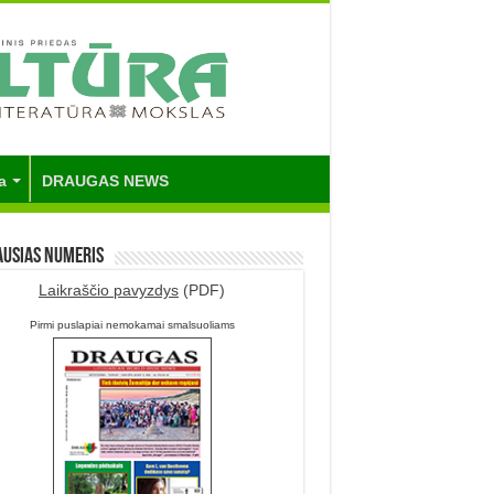
a
DRAUGAS NEWS
ausias numeris
Laikraščio pavyzdys
(PDF)
Pirmi puslapiai nemokamai smalsuoliams