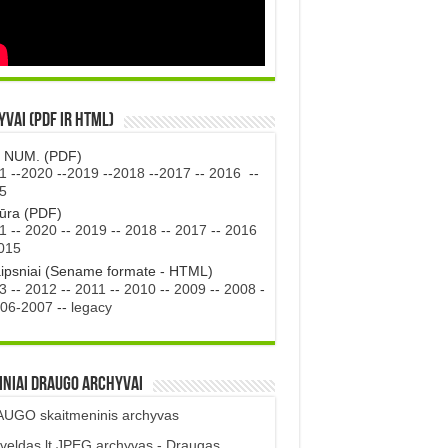
vai (PDF ir HTML)
. NUM. (PDF)
1
--
2020
--
2019
--
2018
--
2017
--
2016
--
5
tūra (PDF)
1
--
2020
--
2019
--
2018
--
2017
--
2016
015
aipsniai (Sename formate - HTML)
3
--
2012
--
2011
--
2010
--
2009
--
2008
-
06-2007
--
legacy
iniai DRAUGO Archyvai
UGO skaitmeninis archyvas
veldas.lt JPEG archyvas - Draugas