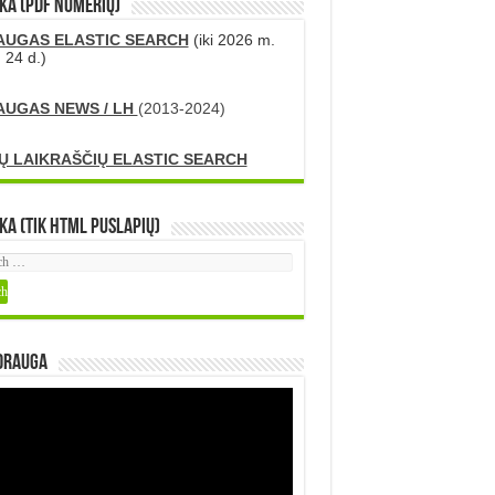
KA (PDF numerių)
AUGAS ELASTIC SEARCH
(iki 2026 m.
 24 d.)
AUGAS NEWS / LH
(2013-2024)
Ų LAIKRAŠČIŲ ELASTIC SEARCH
ka (tik HTML puslapių)
DRAUGA