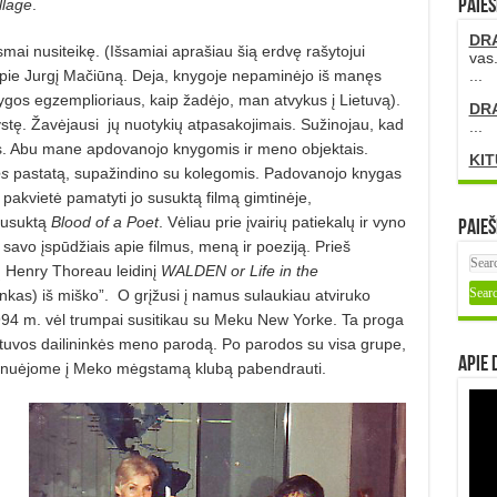
llage
.
PAIEŠ
DR
mai nusiteikę. (Išsamiai aprašiau šią erdvę rašytojui
vas.
pie Jurgį Mačiūną. Deja, knygoje nepaminėjo iš manęs
...
ygos egzemplioriaus, kaip žadėjo, man atvykus į Lietuvą).
DR
ystę. Žavėjausi
jų nuotykių atpasakojimais. Sužinojau, kad
...
as. Abu mane apdovanojo knygomis ir meno objektais.
KIT
es
pastatą, supažindino su kolegomis. Padovanojo knygas
 pakvie­tė pamatyti jo susuktą filmą gimtinėje,
susuktą
Blood of a Poet
. Vėliau prie įvairių patiekalų ir vyno
Paieš
avo įspūdžiais apie filmus, meną ir poeziją. Prieš
ų Henry Thoreau leidinį
WALDEN or Life in the
nkas) iš miško”.
O grįžusi į namus sulaukiau atviruko
994 m. vėl trumpai susitikau su Meku New Yorke. Ta proga
etuvos dailininkės meno parodą. Po parodos su visa grupe,
Apie 
elį, nuėjome į Meko mėgstamą klubą pabendrauti.