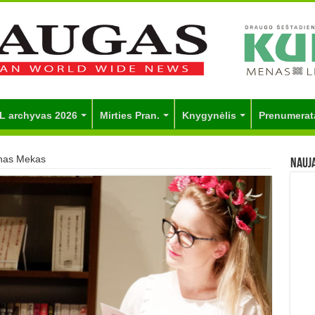
L archyvas 2026
Mirties Pran.
Knygynėlis
Prenumerat
onas Mekas
Nauj