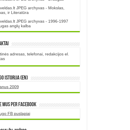
veldas.lt JPEG archyvas - Mokslas,
s, ir Literatūra
veldas.lt JPEG archyvas - 1996-1997
ugas anglų kalba
aktai
inės adresas, telefonai, redakcijos el.
tas
O istorija (EN)
uanus 2009
e mus per Facebook
ugo FB puslapiai