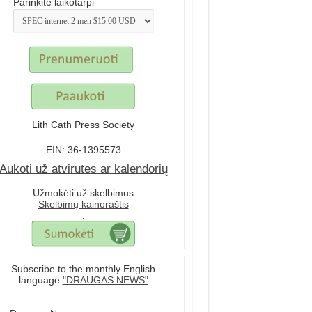
Parinkite laikotarpi
Lith Cath Press Society
EIN: 36-1395573
Aukoti už atvirutes ar kalendorių
.
Užmokėti už skelbimus
Skelbimų kainoraštis
.
Subscribe to the monthly English
language
"DRAUGAS NEWS"