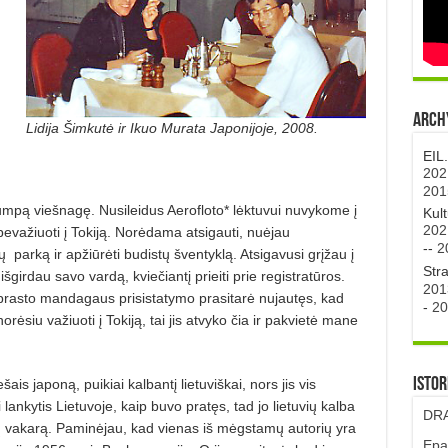
Archy
Lidija Šimkutė ir Ikuo Murata Japonijoje, 2008.
EIL
202
201
mpą viešnagę. Nusileidus Aerofloto* lėktuvui nuvykome į
Kul
202
bevažiuoti į Tokiją. Norėdama atsigauti, nuėjau
--
2
ų
parką ir apžiūrėti budistų šventyklą. Atsigavusi grįžau į
Str
šgirdau savo vardą, kviečiantį prieiti prie registratūros.
201
rasto man­dagaus prisistatymo prasitarė nujautęs, kad
-
20
rėsiu važiuoti į Tokiją, tai jis atvyko čia ir pakvietė mane
Istor
is japoną, puikiai kalbantį lietuviškai, nors jis vis
lankytis Lietuvoje, kaip buvo pratęs, tad jo lietu­vių kalba
DRA
ų vakarą. Paminėjau, kad vienas iš mėgstamų autorių yra
Epa