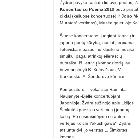
Žydrei pavyko rasti du lietuvių poetus, i
Koncer­tas su Poema 2019
buvo pristat
ciklai
(keliuose koncertuose) ir
Jono M
Muratos* vertimas), Musée galerijoje K
Šiuose koncertuose, jungiant lietuvių ir
japonų poetų kūrybą, nuolat įterpiama
lietuviška ir pasaulinė klasikinė muzika
smuikui pagal atrinktų eilėraščių
nuotaiką. Iš lietuvių kompozitorių jau
buvo pristatyti B. Kutavičiaus, V.
Barkausko, A. Šenderovo kūriniai.
Kompozitorei ir vokalistei Ramintai
Naujanytei-Bjelle koncertuojant
Japonijoje, Žydrė sužinojo apie Lidi­jos
Šimkutės poezijos vertimus į japonų
kalbą. Po susirašinėjimo su auto­­re
vertėjas Koichi Yakushigawa* Žydrei
atsiuntė dvi
jo verstas L. Šimku­­tės
knygas.