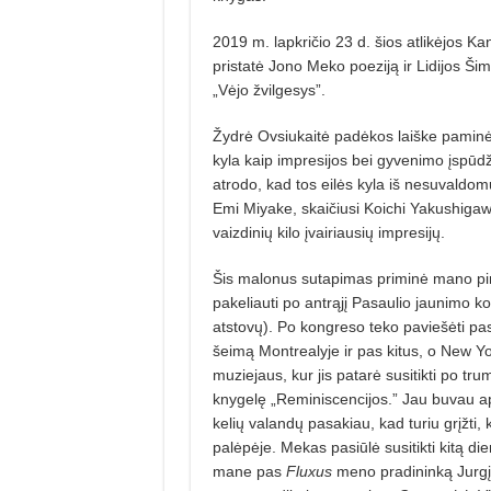
2019 m. lapkričio 23 d. šios atlikėjos K
pristatė Jono Meko poeziją ir Lidijos Šimku
„Vėjo žvilgesys”.
Žydrė Ovsiukaitė padėkos laiške paminėjo
kyla kaip impresijos bei gyvenimo įspūdž
atrodo, kad tos eilės kyla iš nesuvaldo
Emi Miyake, skaičiusi Koichi Yakushi­gaw
vaizdinių kilo įvairiausių impresijų.
Šis malonus sutapimas priminė mano pir
pakeliauti po antrąjį Pasaulio jaunimo ko
atstovų). Po kongreso teko paviešėti pas
šeimą Montrealyje ir pas kitus, o New Y
muziejaus, kur jis patarė susitikti po tru
knygelę „Reminiscencijos.” Jau buvau ap
kelių valandų pasakiau, kad turiu grįžti, 
palėpėje. Mekas pasiūlė susitikti kitą d
ma­ne pas
Fluxus
meno pradininką Jur­gį