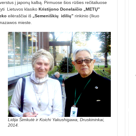
šverstus į japonų kalbą. Pirmuose šios rūšies rečitaliuose
yti
Lietuvos klasiko
Kristijono Donelaičio „METŲ”
eko
eilėraščiai iš
„Semeniškių
idilių”
rinkinio (Ikuo
anazawos mieste.
Lidija Šimkutė ir Koichi Yakushigawa, Druskininkai,
2014.