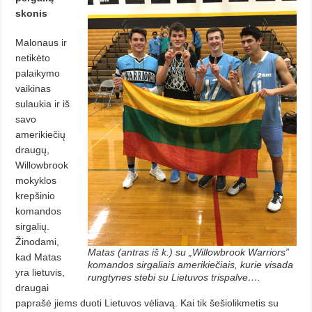
skonis
Malonaus ir
netikėto
palaikymo
vaikinas
sulaukia ir iš
savo
amerikie­čių
draugų,
Willowbrook
mokyklos
krep­šinio
komandos
sirgalių.
Žino­dami,
Matas (antras iš k.) su „Willowbrook Warriors”
kad Matas
komandos sirgaliais amerikiečiais, kurie visada
yra lietuvis,
rungtynes stebi su Lietuvos trispalve….
draugai
paprašė jiems duoti Lietuvos vėliavą. Kai tik šešiolikmetis su