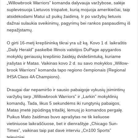
„Willow­brook Warriors” komanda dalyvauja varžybose, salėje
suplevėsuoja Lietu­vos trispalvė, kurią mojuoja ameri­kiečiai, taip
atsidėkodami Ma­tui už puikų žaidimą. Ir po varžybų lietuvis
dažnai sulaukia sveikinimų, pagyri­mų bei rankos paspaudimų iš
nepa­žįstamų.
O girti 16-metį krepšininką tikrai yra už ką. Kovo 1 d. laikraštis
„Daily Herald” paskelbė Illinois valstijos DuPage apygardos
mokyklų geriau­sių krepšinio žaidėjų dvidešimtuką, kuriame
įrašytas ir Matas. Vaikinas kovo 2 d. su savo mokyklos „Willow­
brook Warriors” komanda tapo regiono čempionais (Regional
IHSA Class 4A Champions).
Draugai dar nepamiršo ir sausio pabaigoje vykusių įsimintinų
varžybų tarp „Willowbrook Warriors” ir „Larkin” mokyklinių
komandų. Ta­da, likus 5 sekundėms iki rungtynių pabaigos,
Matas įmetė įspūdingą tritaškį, lėmusį jo komandos pergalę.
Puikus Mato žaidimas buvo aprašytas ne tik keliuose
vietiniuose laik­raš­čiuose, bet ir dienraštyje „Chicago Sun-
Times”, vaikinas taip pat davė interviu „Cn100 Sports”
televizijai.