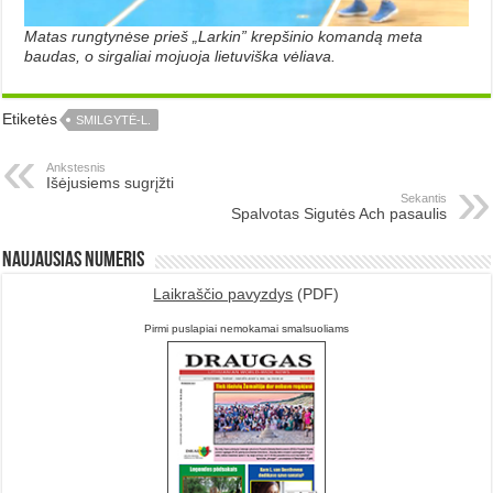
Matas rungtynėse prieš „Larkin” krepšinio komandą meta
baudas, o sirgaliai mojuoja lietuviška vėliava.
Etiketės
SMILGYTĖ-L.
Ankstesnis
Išėjusiems sugrįžti
Sekantis
Spalvotas Sigutės Ach pasaulis
Naujausias numeris
Laikraščio pavyzdys
(PDF)
Pirmi puslapiai nemokamai smalsuoliams