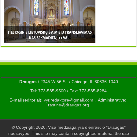
Draugas
/ 2345 W 56 St. / Chicago, IL 60636-1040
Tel: 773-585-9500 / Fax: 773-585-8284
E-mail (editorial):
vyr.redaktore@gmail.com
. Administrative:
rastine@draugas.org
© Copyright 2026, Visa medžiaga yra dienraščio "Draugas"
nuosavybė. This site may contain copyrighted material the use