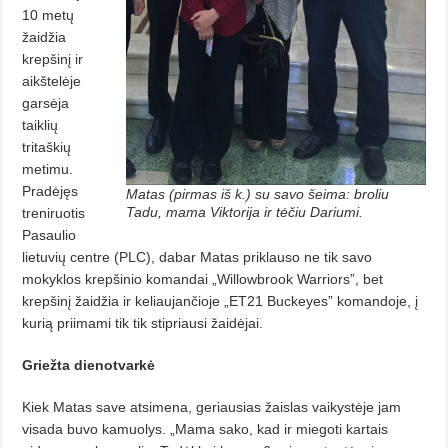
10 metų
žaidžia
krepšinį ir
aikštelėje
garsėja
taiklių
tritaškių
metimu.
Pradėjęs
Matas (pirmas iš k.) su savo šeima: broliu
Tadu, mama Viktorija ir tėčiu Dariumi.
tre­niruotis
Pasaulio
lietuvių centre (PLC), dabar Matas priklauso ne tik savo
mokyklos krepšinio komandai „Willowbrook Warriors”, bet
krepšinį žaidžia ir keliaujančioje „ET21 Buc­keyes” komandoje, į
kurią priimami tik
tik stipriausi žaidėjai.
Griežta dienotvarkė
Kiek Matas save atsimena, geriausias žaislas vaikystėje jam
visada buvo kamuolys. „Mama sako, kad ir miegoti kartais