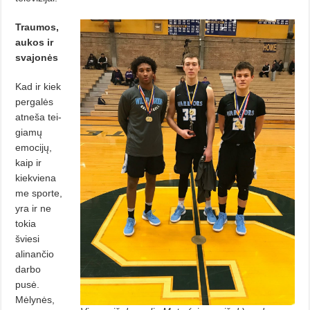
Traumos,
aukos ir
svajonės
Kad ir kiek
pergalės
atneša tei­
gia­mų
emocijų,
kaip ir
kiekviena
me sporte,
yra ir ne
tokia
šviesi
alinan­čio
darbo
pusė.
Mėlynės,