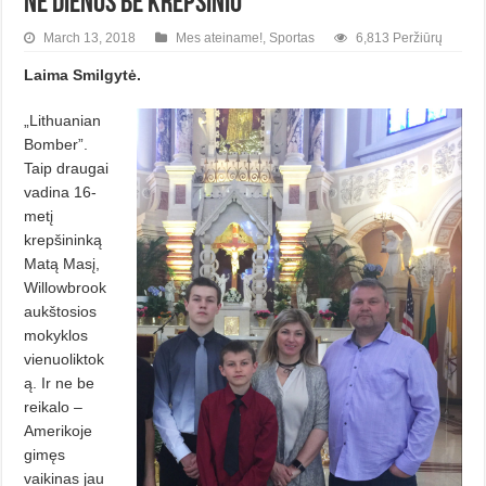
Nė dienos be krepšinio
March 13, 2018
Mes ateiname!
,
Sportas
6,813 Peržiūrų
Laima Smilgytė.
„Lithuanian
Bomber”.
Taip draugai
vadina 16-
metį
krepšininką
Matą Masį,
Willowbrook
aukštosios
mokyklos
vienuoliktok
ą. Ir ne be
reikalo –
Ame­rikoje
gimęs
vaikinas jau