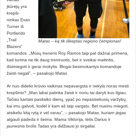
įkūrėjų yra
krepši­
ninkas Evan
Turner iš
Portlando
„Trail
Matas – ką tik iškeptas regiono čempionas!
Blazers”
komandos. „Mūsų tre­neris Roy Ramos taip pat dažnai primena,
kad turime ne tik daug treniruotis, bet ir sveikai maitintis,
išsimiegoti ir gerai mokytis. Blogai besimokantys komandoje
žaisti negali”, – pasakojo Matas.
Ar nuo didelio krūvio vaikinas ne­pavargsta ir nekyla noras mesti
krepšinio? „Man labai patinka žaisti ir noriu tai daryti kuo ilgiau.
Tačiau kartais pasitaiko dienų, ypač po ne­pasisekusių varžybų,
kai imu galvoti, kodėl ir kam aš taip vargstu. Bet nu­einu miegoti,
atsikeliu kitą rytą ir vėl varau”, – pasakojo Matas, kuriam jė­gas
atgauti padeda ir šeima. Mama Viktorija, tėtis Darius ir
jaunesnis bro­lis Tadas yra didžiausi jo sirgaliai.