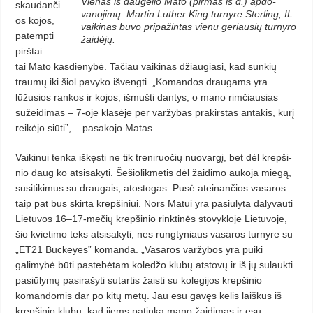
Vienas iš daugelio Mato (pirmas iš d.) apdo­
skaudanči
vanojimų: Martin Luther King turnyre Sterling, IL
os kojos,
vaikinas buvo pripažintas vienu geriausių turnyro
patempti
žaidėjų.
pirštai –
tai Mato kasdienybė. Tačiau vaikinas džiaugiasi, kad sunkių
traumų iki šiol pavyko išvengti. „Komandos draugams yra
lūžusios rankos ir kojos, išmušti dantys, o mano rimčiausias
sužeidimas – 7-oje klasėje per varžybas prakirstas antakis, kurį
reikėjo siūti”, – pasakojo Matas.
Vaikinui tenka iškęsti ne tik tre­niruočių nuovargį, bet dėl krep­ši­
nio daug ko atsisakyti. Šešiolikmetis dėl žaidimo aukoja miegą,
susitiki­mus su draugais, atostogas. Pusė atei­nan­čios vasaros
taip pat bus skirta krep­šiniui. Nors Matui yra pasiūlyta dalyvauti
Lietuvos 16–17-mečių krepšinio rinktinės stovykloje Lietuvoje,
šio kvietimo teks atsisakyti, nes rungtyniaus vasaros turnyre su
„ET21 Buckeyes” komanda. „Vasaros varžybos yra puiki
galimybė būti pastebėtam koledžo klubų atstovų ir iš jų su­laukti
pasiūlymų pasirašyti sutartis žaisti su kolegijos krepšinio
komandomis dar po kitų metų. Jau esu ga­vęs kelis laiškus iš
krepšinio klubų, kad jiems patinka mano žaidimas ir esu