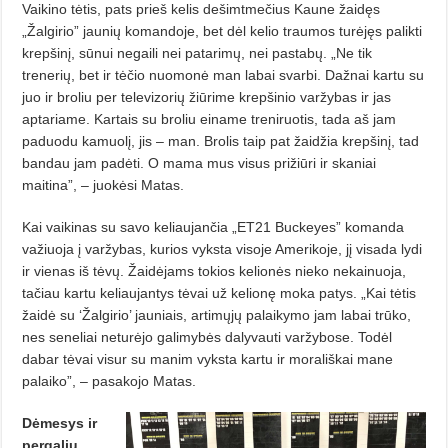
Vaikino tėtis, pats prieš kelis de­šimtmečius Kaune žaidęs
„Žalgirio” jaunių komandoje, bet dėl kelio traumos turėjęs palikti
krepšinį, sūnui ne­gaili nei patarimų, nei pastabų. „Ne tik
trenerių, bet ir tėčio nuomo­nė man labai svarbi. Dažnai kartu su
juo ir broliu per televizorių žiūrime krepšinio varžybas ir jas
aptariame. Kartais su broliu einame treniruotis, tada aš jam
paduodu kamuolį, jis – man. Brolis taip pat žaidžia krepšinį, tad
bandau jam padėti. O mama mus visus prižiūri ir skaniai
maitina”, – juokėsi Matas.
Kai vaikinas su savo keliaujančia „ET21 Buckeyes” komanda
važiuoja į varžybas, kurios vyksta visoje Ame­ri­koje, jį visada lydi
ir vienas iš tėvų. Žaidėjams tokios kelionės nieko ne­kainuoja,
tačiau kartu keliaujantys tėvai už kelionę moka patys. „Kai tėtis
žaidė su ‘Žalgirio’ jauniais, arti­mųjų palaikymo jam labai trūko,
nes seneliai neturėjo galimybės dalyvauti varžybose. Todėl
dabar tėvai visur su manim vyksta kartu ir morališkai mane
palaiko”, – pasakojo Matas.
Dėmesys ir
pergalių