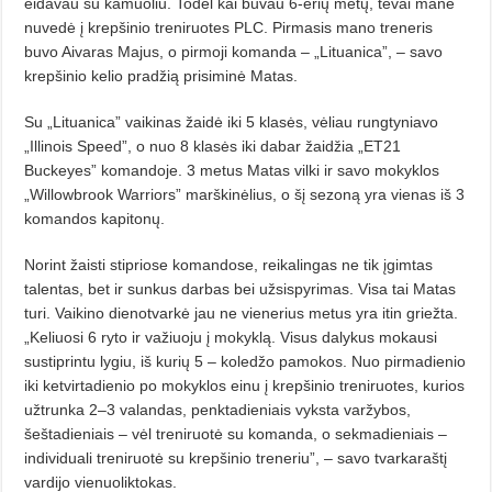
eidavau su kamuoliu. Todėl kai buvau 6-erių metų, tėvai ma­ne
nuvedė į krepšinio treniruotes PLC. Pirmasis mano treneris
buvo Aivaras Majus, o pirmoji komanda – „Lituanica”, – savo
krepšinio kelio pradžią prisiminė Matas.
Su „Lituanica” vaikinas žaidė iki 5 klasės, vėliau rungtyniavo
„Illinois Speed”, o nuo 8 klasės iki dabar žai­džia „ET21
Buckeyes” komandoje. 3 metus Matas vilki ir savo mokyklos
„Willowbrook Warriors” marškinė­lius, o šį sezoną yra vienas iš 3
ko­mandos kapitonų.
Norint žaisti stipriose komandose, reikalingas ne tik įgimtas
talentas, bet ir sunkus darbas bei užsispy­rimas. Visa tai Matas
turi. Vaikino dienotvarkė jau ne vienerius metus yra itin griežta.
„Keliuosi 6 ryto ir važiuoju į mokyklą. Visus dalykus mokausi
sustiprintu lygiu, iš kurių 5 – koledžo pamokos. Nuo pirmadienio
iki ketvirtadienio po mokyklos einu į krepšinio treniruotes, kurios
užtrunka 2–3 valandas, penktadieniais vyksta varžybos,
šeštadieniais – vėl treni­ruotė su komanda, o sekmadieniais –
individuali treniruotė su krepšinio treneriu”, – savo tvarkaraštį
vardijo vienuoliktokas.