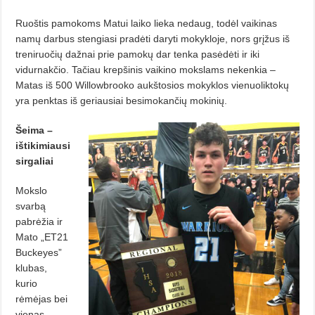
Ruoštis pamokoms Matui laiko lieka nedaug, todėl vaikinas
namų dar­bus stengiasi pradėti daryti mokykloje, nors grįžus iš
treniruočių dažnai prie pamokų dar tenka pasė­dėti ir iki
vidurnakčio. Tačiau krep­ši­nis vaikino mokslams nekenkia –
Matas iš 500 Willowbrooko aukštosios mokyklos vienuoliktokų
yra penktas iš geriausiai besimokančių mokinių.
Šeima –
ištikimiausi
sirgaliai
Mokslo
svarbą
pabrėžia ir
Mato „ET21
Buckeyes”
klubas,
kurio
rėmėjas bei
vienas