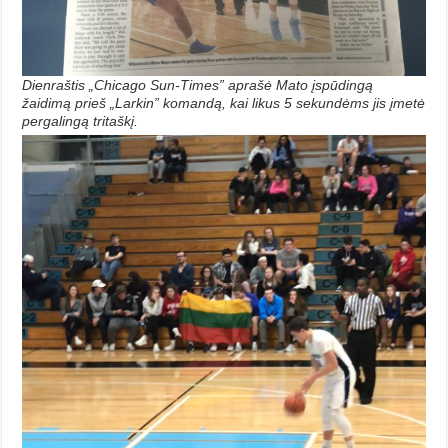
Dienraštis „Chicago Sun-Times” aprašė Mato įspūdingą
žaidimą prieš „Larkin” komandą, kai likus 5 sekundėms jis įmetė
pergalingą tritaškį.