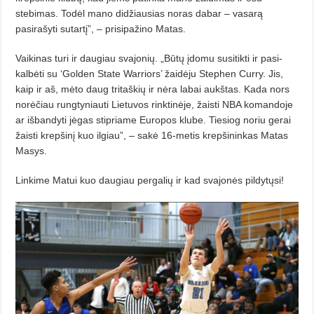
stebimas. Todėl mano didžiausias noras dabar – vasarą
pasirašyti su­tar­tį”, – prisipažino Matas.
Vaikinas turi ir daugiau svajonių. „Būtų įdomu susitikti ir pasi­
kalbėti su ‘Golden State Warriors’ žaidėju Stephen Curry. Jis,
kaip ir aš, mėto daug tritaškių ir nėra labai aukštas. Kada nors
norėčiau rungtyniauti Lietuvos rinktinėje, žaisti NBA komandoje
ar išbandyti jėgas stipriame Europos klube. Tiesiog no­riu gerai
žaisti krepšinį kuo ilgiau”, – sakė 16-metis krepšininkas Matas
Masys.
Linkime Matui kuo daugiau pergalių ir kad svajonės pildytųsi!