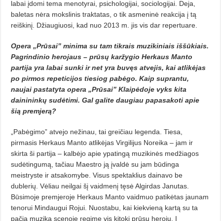
labai įdomi tema menotyrai, psichologijai, sociologijai. Deja,
baletas nėra mokslinis traktatas, o tik asmeninė reakcija į tą
reiškinį. Džiaugiuosi, kad nuo 2013 m. jis vis dar repertuare.
Opera „Prūsai” minima su tam tikrais muzikiniais iššūkiais.
Pagrindinio herojaus – prūsų karžygio Herkaus Manto
partija yra labai sunki ir net yra buvęs atvejis, kai atlikėjas
po pirmos repeticijos tiesiog pabėgo. Kaip suprantu,
naujai pastatyta opera „Prūsai” Klaipėdoje vyks kita
dainininkų sudėtimi. Gal galite daugiau papasakoti apie
šią premjerą?
„Pabėgimo” atvejo nežinau, tai greičiau legenda. Tiesa,
pirmasis Herkaus Manto atlikėjas Virgilijus Noreika – jam ir
skirta ši partija – kalbėjo apie ypatingą muzikinės medžiagos
sudėtingumą, tačiau Maestro ją įvaldė su jam būdinga
meistryste ir atsakomybe. Visus spektaklius dainavo be
dublerių. Vėliau neilgai šį vaidmenį tęsė Algirdas Janutas.
Būsimoje premjeroje Herkaus Manto vaidmuo patikėtas jaunam
tenorui Mindaugui Rojui. Nuostabu, kai kiekvieną kartą su ta
pačia muzika scenoje regime vis kitokį prūsų herojų. Į