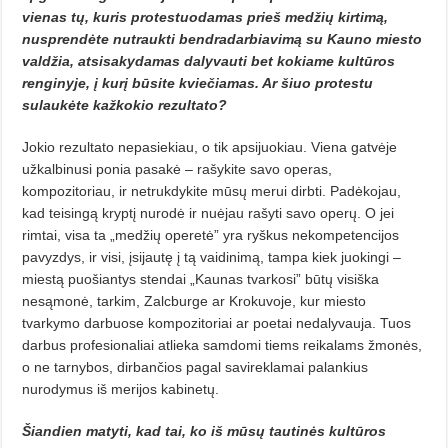
vienas tų, kuris protestuodamas prieš medžių kirtimą,
nusprendėte nutraukti bendradarbiavimą su Kauno miesto
valdžia, atsisakydamas dalyvauti bet kokiame kultūros
renginyje, į kurį būsite kviečiamas. Ar šiuo protestu
sulaukėte kažkokio rezultato?
Jokio rezultato nepasiekiau, o tik apsijuokiau. Viena gatvėje
užkalbinusi ponia pasakė – rašykite savo operas,
kompozitoriau, ir netrukdykite mūsų merui dirbti. Padėkojau,
kad teisingą kryptį nurodė ir nuėjau rašyti savo operų. O jei
rimtai, visa ta „medžių operetė” yra ryškus nekompetencijos
pavyzdys, ir visi, įsijautę į tą vaidinimą, tampa kiek juokingi –
miestą puošiantys stendai „Kaunas tvarkosi” būtų visiška
nesąmonė, tarkim, Zalcburge ar Krokuvoje, kur miesto
tvarkymo darbuose kompozitoriai ar poetai nedalyvauja. Tuos
darbus profesionaliai atlieka samdomi tiems reikalams žmonės,
o ne tarnybos, dirbančios pagal savireklamai palankius
nurodymus iš merijos kabinetų.
Šiandien matyti, kad tai, ko iš mūsų tautinės kultūros