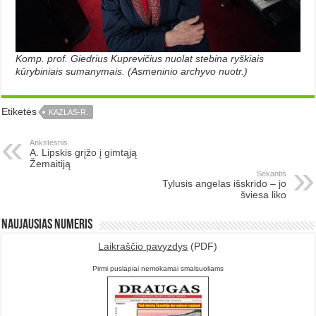
Komp. prof. Giedrius Kuprevičius nuolat stebina ryškiais
kūrybiniais sumanymais. (Asmeninio archyvo nuotr.)
Etiketės
KAZLAS-R.
Ankstesnis
A. Lipskis grįžo į gimtąją
Žemaitiją
Sekantis
Tylusis angelas išskrido – jo
šviesa liko
Naujausias numeris
Laikraščio pavyzdys
(PDF)
Pirmi puslapiai nemokamai smalsuoliams