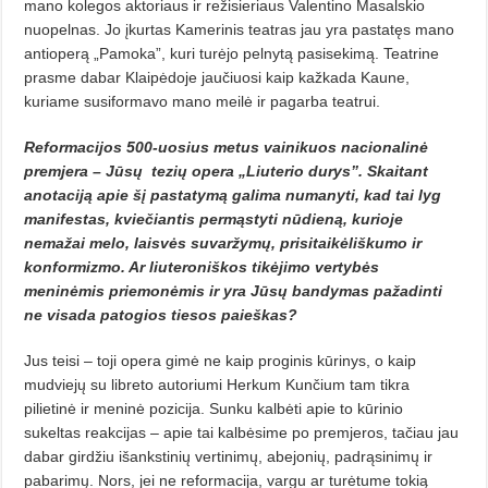
mano kolegos aktoriaus ir režisieriaus Valentino Masalskio
nuopelnas. Jo įkurtas Kamerinis teatras jau yra pastatęs mano
antioperą „Pamoka”, kuri turėjo pelnytą pasisekimą. Teatrine
prasme dabar Klaipėdoje jaučiuosi kaip kažkada Kaune,
kuriame susiformavo mano meilė ir pagarba teatrui.
Reformacijos 500-uosius metus vainikuos nacionalinė
premjera – Jūsų
tezių opera „Liuterio durys”. Skaitant
anotaciją apie šį pastatymą galima numanyti, kad tai lyg
manifestas, kviečiantis permąstyti nūdieną, kurioje
nemažai melo, laisvės suvaržymų, prisitaikėliškumo ir
konformizmo. Ar liuteroniškos tikėjimo vertybės
meninėmis priemonėmis ir yra Jūsų bandymas pažadinti
ne visada patogios tiesos paieškas?
Jus teisi – toji opera gimė ne kaip proginis kūrinys, o kaip
mudviejų su libreto autoriumi Herkum Kunčium tam tikra
pilietinė ir meninė pozicija. Sunku kalbėti apie to kūrinio
sukeltas reakcijas – apie tai kalbėsime po premjeros, tačiau jau
dabar girdžiu išankstinių vertinimų, abejonių, padrąsinimų ir
pabarimų. Nors, jei ne reformacija, vargu ar turėtume tokią