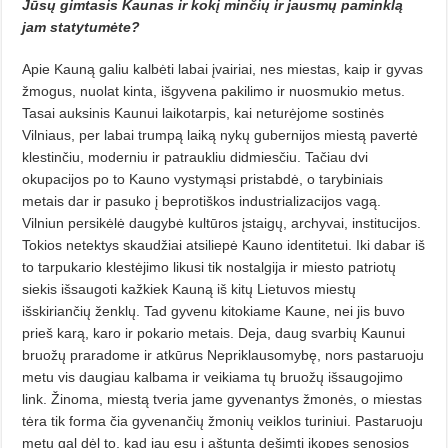
Jūsų gimtasis Kaunas ir kokį minčių ir jausmų paminklą
jam statytumėte?
Apie Kauną galiu kalbėti labai įvairiai, nes miestas, kaip ir gyvas
žmogus, nuolat kinta, išgyvena pakilimo ir nuosmukio metus.
Tasai auksinis Kaunui laikotarpis, kai neturėjome sostinės
Vilniaus, per labai trumpą laiką nykų gubernijos miestą pavertė
klestinčiu, moderniu ir patraukliu didmiesčiu. Tačiau dvi
okupacijos po to Kauno vystymąsi pristabdė, o tarybiniais
metais dar ir pasuko į beprotiškos industrializacijos vagą.
Vilniun persikėlė daugybė kultūros įstaigų, archyvai, institucijos.
Tokios netektys skaudžiai atsiliepė Kauno identitetui. Iki dabar iš
to tarpukario klestėjimo likusi tik nostalgija ir miesto patriotų
siekis išsaugoti kažkiek Kauną iš kitų Lietuvos miestų
išskiriančių ženklų. Tad gyvenu kitokiame Kaune, nei jis buvo
prieš karą, karo ir pokario metais. Deja, daug svarbių Kaunui
bruožų praradome ir atkūrus Nepriklausomybę, nors pasta­ruoju
metu vis daugiau kalbama ir veikiama tų bruožų išsaugojimo
link. Žinoma, miestą tveria jame gyvenantys žmonės, o miestas
tėra tik forma čia gyvenančių žmonių veiklos turiniui. Pastaruoju
metu gal dėl to, kad jau esu į aštuntą dešimtį įkopęs senosios