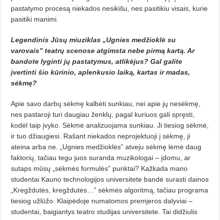
pastatymo procesą niekados nesikišu, nes pasitikiu visais, kurie
pasitiki manimi.
Legendinis Jūsų miuziklas „Ugnies medžioklė su
varovais” teatrų scenose atgimsta nebe pirmą kartą. Ar
bandote lyginti jų pastatymus, atlikėjus? Gal galite
įvertinti šio kūrinio, aplenkusio laiką, kartas ir madas,
sėkmę?
Apie savo darbų sėkmę kalbėti sunkiau, nei apie jų nesėkmę,
nes pastaroji turi daugiau ženklų, pagal kuriuos gali spręsti,
kodėl taip įvyko. Sėkmė analizuojama sunkiau. Ji tiesiog sėkmė,
ir tuo džiaugiesi. Rašant niekados neprojektuoji į sėkmę, ji
ateina arba ne. „Ugnies medžioklės” atveju sėkmę lėmė daug
faktorių, tačiau tegu juos suranda muzikologai – įdomu, ar
sutaps mūsų „sėkmės formulės” punktai? Kažkada mano
studentai Kauno technologijos universitete bandė surasti dainos
„Kregždutės, kregždutės…” sėkmės algoritmą, tačiau programa
tiesiog užlūžo. Klaipėdoje numatomos premjeros dalyviai –
studentai, baigiantys teatro studijas universitete. Tai didžiulis