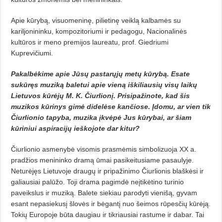
Apie kūrybą, visuomeninę, pilietinę veiklą kalbamės su
kariljonininku, kompozitoriumi ir pedagogu, Nacionalinės
kultūros ir meno premijos laureatu, prof. Giedriumi
Kuprevičiumi.
Pakalbėkime apie Jūsų pastarųjų metų kūrybą. Esate
sukūręs muziką baletui apie vieną iškiliausių visų laikų
Lietuvos kūrėjų M. K. Čiurlionį. Prisipažinote, kad šis
muzikos kūrinys gimė didelėse kančiose. Įdomu, ar vien tik
Čiurlionio tapyba, muzika įkvėpė Jus kūrybai, ar šiam
kūriniui aspiracijų ieškojote dar kitur?
Čiurlionio asmenybė visomis prasmėmis simbolizuoja XX a.
pradžios menininko dramą ūmai pasikeitusiame pasaulyje.
Neturėjęs Lietuvoje draugų ir pripažinimo Čiurlionis blaškėsi ir
galiausiai palūžo. Toji drama pagimdė neįtikėtino turinio
paveikslus ir muziką. Balete siekiau parodyti vienišą, gyvam
esant nepasiekusį šlovės ir bėgantį nuo šeimos rūpesčių kūrėją.
Tokių Europoje būta daugiau ir tikriausiai rastume ir dabar. Tai