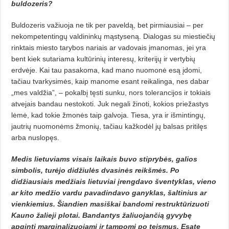
buldozeris?
Buldozeris važiuoja ne tik per paveldą, bet pirmiausiai – per
nekompetentingų valdininkų mąstyseną. Dialogas su miestiečių
rinktais miesto tarybos nariais ar vadovais įmanomas, jei yra
bent kiek sutariama kultūrinių interesų, kriterijų ir vertybių
erdvėje. Kai tau pasakoma, kad mano nuomonė esą įdomi,
tačiau tvarkysimės, kaip manome esant reikalinga, nes dabar
„mes valdžia”, – pokalbį tęsti sunku, nors tolerancijos ir tokiais
atvejais bandau nestokoti. Juk negali žinoti, kokios priežastys
lėmė, kad tokie žmonės taip galvoja. Tiesa, yra ir išmintingų,
jautrių nuomonėms žmonių, tačiau kažkodėl jų balsas pritilęs
arba nuslopęs.
Medis lietuviams visais laikais buvo stiprybės, galios
simbolis, turėjo didžiulės dvasinės reikšmės. Po
didžiausiais medžiais lietuviai įrengdavo šventyklas, vieno
ar kito medžio vardu pavadindavo ganyklas, šaltinius ar
vienkiemius. Šiandien masiškai bandomi restruktūrizuoti
Kauno žalieji plotai. Bandantys žaliuojančią gyvybę
apginti marginalizuojami ir tampomi po teismus. Esate