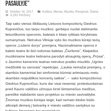
pasaulyje”
October 16, 2017
Kultūra
,
Menas
,
Muzika
,
Renginiai
,
Šokiai
6,282 Peržiūrų
Taip sako vienas iškiliausių Lietuvos kompozitorių Giedrius
Kuprevičius, tuo tarpu muzikos
gerbėjus nuolat stebinantis
lietuviškomis operomis, baletais ir kitais ryškiais kūrybiniais
sumanymais. Netrukus Vilniuje vyks šio muzikos kūrėjo tezių
operos „Liuterio durys” premjera, Nacionaliniame operos ir
baleto teatre iki šiol rodomas baletas „Čiurlionis”, Klaipėdos
muzikiniame teatre ketinama parodyti atnaujintą operą „Prūsai”,
o Jaunimo kamerinis teatras netrukus pradės miuziklo „Ugnies
medžioklė su varovais” repeticijas. „Laukia nemažai premjerų, o
stambūs kameriniai bei simfoniniai kūriniai artimiausiu metu
skambės respublikos koncertų salėse”, –
sako kompozitorius
Giedrius Kuprevičius, kuris dar visai neseniai, protestuodamas
prieš Kauno valdžios užmojus kirsti šimtamečius medžius,
pareiškė stabdantis savo projektus su miesto savivaldybe.
Žinomas muzikos kūrėjas teigė, kad nemato kitokio būdo
atkreipti dėmesį į betvarkę ir miesto valdžios santykius su
kultūros žmonėmis bei menininkais.