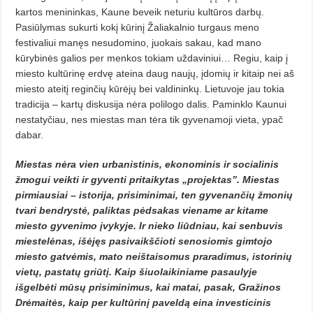
kartos menininkas, Kaune beveik neturiu kultūros darbų.
Pasiūlymas sukurti kokį kūrinį Žaliakalnio turgaus meno
festivaliui manęs nesudomino, juokais sakau, kad mano
kūrybinės galios per menkos tokiam uždaviniui… Regiu, kaip į
miesto kultūrinę erdvę ateina daug naujų, įdomių ir kitaip nei aš
miesto ateitį reginčių kūrėjų bei valdininkų. Lietuvoje jau tokia
tradicija – kartų diskusija nėra polilogo dalis. Paminklo Kaunui
nestatyčiau, nes miestas man tėra tik gyvenamoji vieta, ypač
dabar.
Miestas nėra vien urbanistinis, ekonominis ir socialinis
žmogui veikti ir gyventi pritaikytas „projektas”. Miestas
pirmiausiai – istorija, prisiminimai, ten gyvenančių žmonių
tvari bendrystė, paliktas pėdsakas viename ar kitame
miesto gyvenimo įvykyje. Ir nieko liūdniau, kai senbuvis
miestelėnas, išėjęs pasivaikščioti senosiomis gimtojo
miesto gatvėmis, mato neištaisomus praradimus, istorinių
vietų, pastatų griūtį. Kaip šiuolaikiniame pasaulyje
išgelbėti mūsų prisiminimus, kai matai, pasak, Gražinos
Drėmaitės, kaip per kultūrinį paveldą eina investicinis