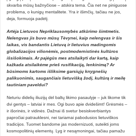
skvarba mūsų bažnyčiose – atskira tema. Čia net ne piniguose
problema, o kunigų mentalitete. Yra ir išimčių, tačiau ne jos,
deja, formuoja padėtį.
Artėja Lietuvos Nepriklausomybės atkūrimo šimtmetis.
Nelengvas jis buvo mūsų Tėvynei, kaip nelengvas ir šis
laikas, vis bandantis Lietuvą ir lietuvius madingomis
globalizacijos vilionėmis, postmodernistinės kultūros
išsišokimais. Ar pajėgūs mes atsilaikyti dar kartą, kaip
kažkada atsilaikėme prieš rusifikaciją, lenkinimą? Ar
būsimoms kartoms išliksime garsiųjų knygnešių
palikuonimis, saugančiais lietuvišką žodį, kultūrą ir meilę
tautiniam paveldui?
Neturiu didelių iliuzijų dėl baltų likimo pasaulyje – juk likome tik
dvi gentys – latviai ir mes. Ogi buvo apie dvidešimt! Grėsmės –
ir išorinės, ir vidinės. Dažnai iš svetur besiskverbiantys
papročiai patrauklesni, nei tariamai pabodusios lietuviškos
tradicijos. Tuomet bandome jas modernizuoti, suteikti joms
kosmopolitinių elementų. Lyg ir nesąmoningai, tačiau pamažu