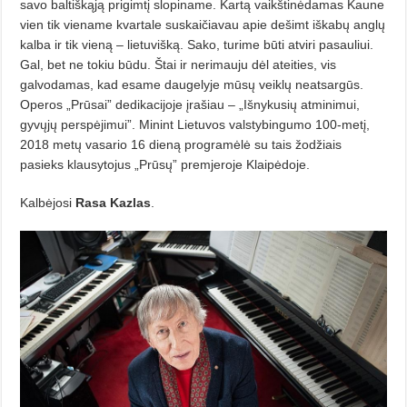
savo baltiškąją prigimtį slopiname. Kartą vaikštinėdamas Kaune
vien tik viename kvartale suskaičiavau apie dešimt iškabų anglų
kalba ir tik vieną – lietuvišką. Sako, turime būti atviri pasauliui.
Gal, bet ne tokiu būdu. Štai ir nerimauju dėl ateities, vis
galvodamas, kad esame daugelyje mūsų veiklų neatsargūs.
Operos „Prūsai” dedikacijoje įrašiau – „Išnykusių atminimui,
gyvųjų perspėjimui”. Minint Lietuvos valstybingumo 100-metį,
2018 metų vasario 16 dieną programėlė su tais žodžiais
pasieks klausytojus „Prūsų” premjeroje Klaipėdoje.
Kalbėjosi
Rasa Kazlas
.