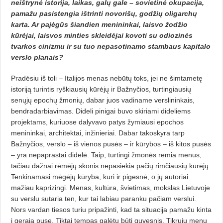
neištrynė istorija, laikas, galų gale – sovietinė okupacija,
pamažu pasistengia ištrinti novorišų, godžių oligarchų
karta. Ar pajėgūs šiandien menininkai, laisvo žodžio
kūrėjai, laisvos minties skleidėjai kovoti su odiozinės
tvarkos cinizmu ir su tuo nepasotinamo stambaus kapitalo
verslo planais?
Pradėsiu iš toli – Italijos menas nebūtų toks, jei ne šimtametę
istoriją turintis ryškiausių kūrėjų ir Bažnyčios, turtingiausių
senųjų epochų žmonių, dabar juos vadiname verslininkais,
bendradarbiavimas. Dideli pinigai buvo skiriami dideliems
projektams, kuriuose dalyvavo patys žymiausi epochos
menininkai, architektai, inžinieriai. Dabar takoskyra tarp
Bažnyčios, verslo – iš vienos pusės – ir kūrybos – iš kitos pusės
– yra nepaprastai didelė. Taip, turtingi žmonės remia menus,
tačiau dažnai rėmėjų skonis nepasiekia pačių rimčiausių kūrėjų.
Tenkinamasi mėgėjų kūryba, kuri ir pigesnė, o jų autoriai
mažiau kaprizingi. Menas, kultūra, švietimas, mokslas Lietuvoje
su verslu sutaria ten, kur tai labiau paranku pačiam verslui.
Nors vardan tiesos turiu pripažinti, kad ta situacija pamažu kinta
į gerąją pusę. Tiktai tempas galėtų būti guvesnis. Tikrųjų menų