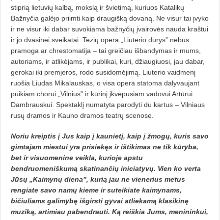
stiprią lietuvių kalbą, mokslą ir švietimą, kuriuos Katalikų
Bažnyčia galėjo priimti kaip draugišką dovaną. Ne visur tai įvyko
ir ne visur iki dabar suvokiama bažnyčių įvairovės nauda kraštui
ir jo dvasinei sveikatai. Tezių opera „Liuterio durys” nebus
pramoga ar chrestomatija – tai greičiau išbandymas ir mums,
autoriams, ir atlikėjams, ir publikai, kuri, džiaugiuosi, jau dabar,
gerokai iki premjeros, rodo susidomėjimą. Liuterio vaidmenį
ruošia Liudas Mikalauskas, o visa opera statoma dalyvaujant
puikiam chorui „Vilnius” ir kūrinį įkvėpusiam vadovui Artūrui
Dambrauskui. Spektaklį numatyta parodyti du kartus – Vilniaus
rusų dramos ir Kauno dramos teatrų scenose.
Noriu kreiptis į Jus kaip į kaunietį, kaip į žmogų, kuris savo
gimtajam miestui yra prisiekęs ir ištikimas ne tik kūryba,
bet ir visuomenine veikla, kurioje apstu
bendruomeniškumą skatinančių iniciatyvų. Vien ko verta
Jūsų „Kaimynų diena”, kurią jau ne vienerius metus
rengiate savo namų kieme ir suteikiate kaimynams,
bičiuliams galimybę išgirsti gyvai atliekamą klasikinę
muziką, artimiau pabendrauti. Ką reiškia Jums, menininkui,