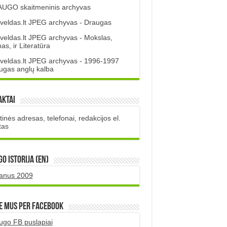
UGO skaitmeninis archyvas
veldas.lt JPEG archyvas - Draugas
veldas.lt JPEG archyvas - Mokslas,
s, ir Literatūra
veldas.lt JPEG archyvas - 1996-1997
ugas anglų kalba
aktai
inės adresas, telefonai, redakcijos el.
tas
O istorija (EN)
uanus 2009
e mus per Facebook
ugo FB puslapiai