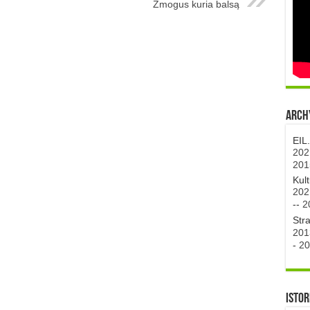
Žmogus kuria balsą
Archy
EIL
202
201
Kul
202
--
2
Str
201
-
20
Istor