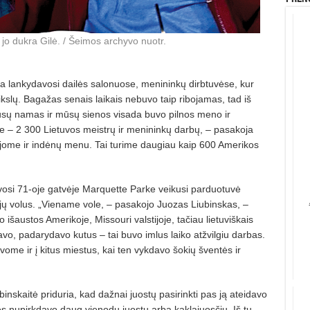
 jo dukra Gilė. / Šeimos archyvo nuotr.
ra lankydavosi dail
ės salonuose, menininkų dirbtuvėse, kur
ikslų. Bagažas senais laikais nebuvo taip ribojamas, tad iš
Mūsų namas ir mūsų
sienos visada buvo pilnos meno ir
se
– 2 300 Lietuvos meistrų ir menininkų darbų, – pasakoja
ome ir indėnų menu. Tai turime daugiau kaip 600 Amerikos
davosi 71-oje gatvėje Marquette Parke veikusi parduotuvė
 jų volus. „Viename vole, – pasakojo Juozas Liubinskas, –
o i
šaustos Amerikoje, Missouri valstijoje, tač
iau lietuvi
škais
, padarydavo kutus – tai buvo imlus laiko atžvilgiu darbas.
me ir į kitus miestus, kai ten vykdavo šokių šventės ir
inskaitė priduria, kad dažnai juos­tų
pasirinkti pas j
ą ateidavo
ė
s nupirkdavo daug vienod
ų juostų arba kaklajuosčių. Iš tų