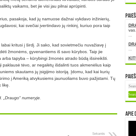
iktų vaikams, bet jie visi jau pilnai aprū
pinti.
PAIEŠ
erius, pasakoja, kad jų namuose dažnai vykdavo inžinierių,
DR
davosi, kai svečiai įvertindavo jų rinkinį, kuriuo pora taip
vas.
...
DR
labai kritusi į š
ird
į. Ji sako, kad sovietmečiu nuvaž
iav
ę į
...
d
ėti žmonėms, gyvenantiems iš savo kūrybos. Taip jie
KIT
a arba tapyba – kūrybingi žmonė
s atrado b
ūdą išsireikšti.
i paklausė tėvo, ar negalėtų išdalinti tuos akmenėlius kaip
iems skautams jų įsigijimo istoriją. Įdomu, kad kai kurių
Paieš
ū
rimo
į Ameriką atvykusiems jaunuoliams buvo pažįstami. Tų
 lik
ę.
d. „Draugo“ numeryje.
Apie 
Sekantis