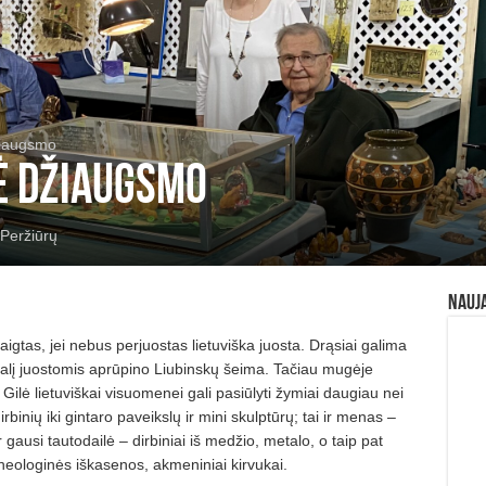
žiaugsmo
ė džiaugsmo
Peržiūrų
Nauj
aigtas, jei nebus perjuostas lietuvi
ška juosta. Drą
siai galima
 dalį juostomis aprūpino Liubinskų šeima. Tač
iau mug
ėje
ilė lietuviškai visuomenei gali pasiū­lyti ž
ymiai daugiau nei
irbinių iki gintaro paveikslų ir mini skulptūrų; tai ir menas –
 ir gausi tautodailė – dirbiniai iš medžio, metalo, o taip pat
heologin
ės iškasenos, akmeniniai kirvukai.