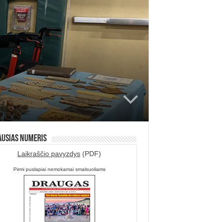
ausias numeris
Laikraščio pavyzdys
(PDF)
Pirmi puslapiai nemokamai smalsuoliams