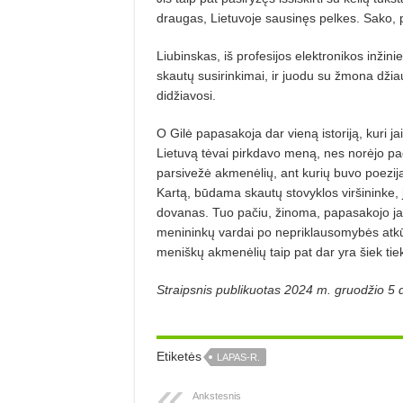
draugas, Lietuvoje sausinęs pelkes. Sako, pal
Liubinskas, i
š
profesijos elektronikos in
žini
skautų susirinkimai, ir juodu su žmona džiaug
didž
iavosi.
O Gil
ė papasakoja dar vieną istoriją, kuri jai 
Lietuv
ą tėvai pirkdavo meną, nes norė
jo pa
parsivežė akmenėlių, ant kurių buvo poezij
Kartą, būdama skautų stovyklos viršininke, j
dovanas. Tuo pačiu, žinoma, papasakojo jaun
menininkų vardai po nepriklausomybės atk
meniškų akmenėlių taip pat dar yra š
iek tiek
Straipsnis publikuotas 2024 m. gruodžio 5 
Etiketės
LAPAS-R.
Ankstesnis