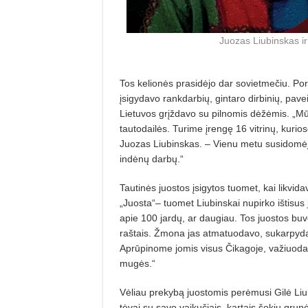
Juozas Liubinskas ir
Tos kelionė
s prasid
ėjo dar sovietmeč
iu. Po
įsigydavo rankdarbių, gintaro dirbinių, pave
Lietuvos gr
įždavo su pilnomis dėžėmis. „
tautodail
ės. Turime įrengę 16 vitrinų
, kurio
Juozas Liu
­binskas.
– Vienu metu susidomėj
indėnų darbų.“
Tautinė
s juostos
įsigytos tuomet, kai likvi
„Juosta“– tuomet Liubinskai nupirko ištisus
apie 100 jard
ų
, ar daugiau. Tos juostos buv
raš
tais.
Žmona jas atmatuodavo, sukarpydavo
Aprūpinome jomis visus Čikagoje, važiuodavo
mugės.“
Vėliau prekybą juostomis perėmusi Gilė Liub
tėvai su savo vaikuč
iais, kartais
šokių grup