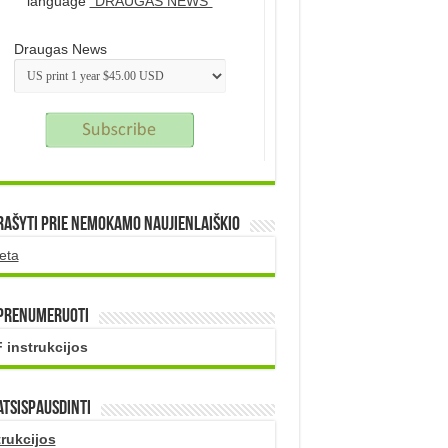
language
"DRAUGAS NEWS"
Draugas News
rašyti prie nemokamo naujienlaiškio
eta
 prenumeruoti
 instrukcijos
atsispausdinti
trukcijos