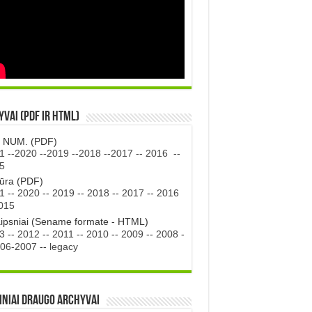
vai (PDF ir HTML)
. NUM. (PDF)
1
--
2020
--
2019
--
2018
--
2017
--
2016
--
5
tūra (PDF)
1
--
2020
--
2019
--
2018
--
2017
--
2016
015
aipsniai (Sename formate - HTML)
3
--
2012
--
2011
--
2010
--
2009
--
2008
-
06-2007
--
legacy
iniai DRAUGO Archyvai