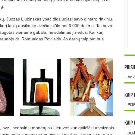
ug.
ykų
. Juozas Liubinskas ypa
č didžiuo­jasi savo gintaro rinkiniu.
 kurį laiką apsilankę svečiai siūlė net 6 000 dolerių
. Tai buvo
augotas viename gabale, nei
š
dalintas
į žiedus. Kai kurį
 naudojo dr. Romualdas Povilaitis. Jo darbų
taip pat bus
Prisi
Ank
Kaip
PDF
Kaip 
ų, pvz., senovinių monetų su Lietuvos kunigaikščių
atvaizdais.
Ins
kstančių metų senumo akmeniniais kirvukais, kuriuos surado jo