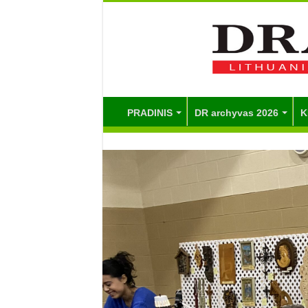
PRADINIS
DR archyvas 2026
K