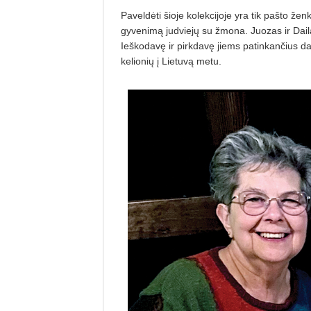
Paveld
ėti šioje kolekcijoje yra tik pašto žen
gyvenimą
judviej
ų su žmona. Juozas ir Daila 
Ieškodavę ir pirkdavę jiems patinkanč
ius d
kelionių į
Lietuv
ą metu.