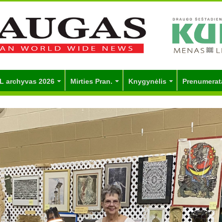
L archyvas 2026
Mirties Pran.
Knygynėlis
Prenumerat