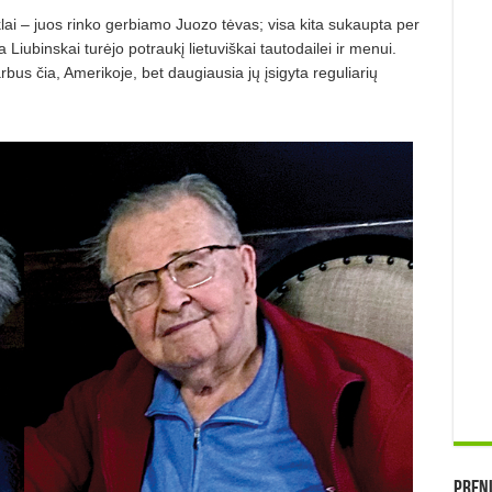
klai –
juos rinko gerbiamo Juozo t
ėvas; visa kita sukaupta per
Liubinskai turėjo potraukį lietuviškai tautodailei ir menui.
arbus
čia, Amerikoje, bet daugiausia jų įsigyta reguliarių
Prenu