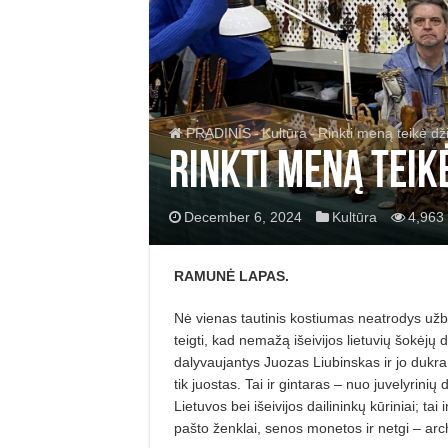
PRADINIS
-
Kultūra
-
Rinkti meną teikė d
Rinkti meną teik
December 6, 2024
Kultūra
4,963 
RAMUNĖ
LAPAS.
Nė
vienas tautinis kostiumas neatrodys u
ž
b
teigti, kad nema
žą išeivijos lietuvių šokėjų
dalyvaujantys Juozas Liubinskas ir jo dukra G
tik juostas. Tai ir gintaras
– nuo juvelyrinių d
Lietuvos bei i
šeivijos dailininkų kūriniai; tai
pašto ž
enklai, senos monetos ir netgi
–
arc