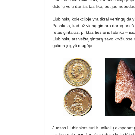
dideli
ų volų dar šis tas likę, bet jau nebeda
Liubinskų kolekcijoje yra tikrai vertin­gų dal
Pasakoja, kad už vieną
gintaro darb
ą prieš
retas gintaras, pirktas tiesiai i
š fabriko – iš
s
Liubinskų atsivežtą gintarą savo kryžiuose
galima
įsigyti mugėje.
Juozas Liubinskas turi ir unikalių eksponat
Jis taip pat pasiry
žęs išsiskirti su kelių tū