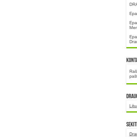
DRA
Epa
Epa
Mena
Epa
Dra
Kont
Rašt
paš
DRAUG
Lit
Sekit
Dra