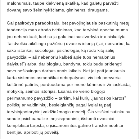
malonumais, taupė kiekvieną skatiką, kad galėtų parvežti
dovanų savo šeiminykščiams, giminėms, draugams.
Gal pasirodys paradoksalu, bet pavojingiausia paskutinių metų
tendencija man atrodo tvirtinimas, kad tarybinė epocha mums
jau nebeaktuali, kad su ja galutinai susitvarkyta ir atsiskaityta.
Tai dvelkia aikštingu požiūriu į dvasios istoriją („ai, nesvarbu, ką
sako istorikai, sociologai, psichologai, ką rodo kitų šalių
pavyzdžiai – aš nebenoriu kalbėti apie tuos nemalonius
dalykus!”) arba, dar blogiau, bandymu tokiu būdu pridengti
savo nešlovingus darbus anais laikais. Net jei pati jauniausia
karta sistemos asmeniškai nebepatyrusi, vis tiek persveria
kultūrinė patirtis, perduodama per meno kūrinius ir žiniasklaidą,
mokyklą, šeimos istorijas. Esama ne vieno blogojo
perimamumo pavyzdžio – tarkim, kai kurių „jaunosios kartos”
politikų ar valdininkų, besielgiančių pagal lygiai tą patį
tarybinį/potarybinį valdžiažmogio modelį. Čia visiškai sutinku su
senute psichoanalize: neįsisąmoninti, išstumti dvasiniai
kompleksai
tarpsta, o įsisąmonintus galime transformuoti ar
bent jau apriboti jų poveikį.