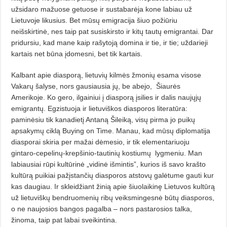
užsidaro mažuose getuose ir sustabarėja kone labiau už
Lietuvoje likusius. Bet mūsų emigracija šiuo požiūriu
neišskirtinė, nes taip pat susiskirsto ir kitų tautų emigrantai. Dar
pridursiu, kad mane kaip rašytoją domina ir tie, ir tie; uždarieji
kartais net būna įdomesni, bet tik kartais.
Kalbant apie diasporą, lietuvių kilmės žmonių esama visose
Vakarų šalyse, nors gausiausia jų, be abejo,
Šiaurės
Amerikoje. Ko gero, ilgainiui į diasporą įsilies ir dalis naujųjų
emigrantų. Egzistuoja ir lietuviškos diasporos literatūra:
paminėsiu tik kanadietį Antaną Šileiką, visų pirma jo puikų
apsakymų ciklą Buying on Time. Manau, kad mūsų diplomatija
diasporai skiria per mažai dėmesio, ir tik elementariuoju
gintaro-cepelinų-krepšinio-tautinių kostiumų
lygmeniu. Man
labiausiai rūpi kultūrinė „vidinė išmintis”, kurios iš savo krašto
kultūrą puikiai pažįstančių diasporos atstovų galėtume gauti kur
kas daugiau. Ir skleidžiant žinią apie šiuolaikinę Lietuvos kultūrą
už lietuviškų bendruomenių ribų veiksmingesnė būtų diasporos,
o ne naujosios bangos pagalba – nors pastarosios talka,
žinoma, taip pat labai sveikintina.