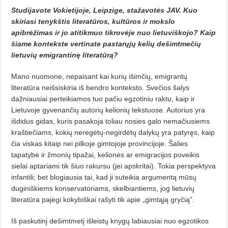
Studijavote Vokietijoje, Leipzige, stažavotės JAV. Kuo
skiriasi tenykštis literatūros, kultūros ir mokslo
apibrėžimas ir jo atitikmuo tikrovėje nuo lietuviškojo? Kaip
šiame kontekste vertinate pastarųjų kelių dešimtmečių
lietuvių emigrantinę literatūrą?
Mano nuomone, nepaisant kai kurių išimčių, emigrantų
literatūra neišsiskiria iš bendro konteksto. Svečios šalys
dažniausiai perteikiamos tuo pačiu egzotiniu raktu, kaip ir
Lietuvoje gyvenančių autorių kelionių tekstuose. Autorius yra
išdidus gidas, kuris pasakoja toliau nosies galo nemačiusiems
kraštiečiams, kokių neregėtų-negirdėtų dalykų yra patyręs, kaip
čia viskas kitaip nei pilkoje gimtojoje provincijoje. Šalies
tapatybė ir žmonių tipažai, kelionės ar emigracijos poveikis
sielai aptariami tik šiuo rakursu (jei apskritai). Tokia perspektyva
infantili; bet blogiausia tai, kad ji suteikia argumentą mūsų
duginiškiems konservatoriams, skelbiantiems, jog lietuvių
literatūra pajėgi kokybiškai rašyti tik apie „gimtąją gryčią”.
Iš paskutinį dešimtmetį išleistų knygų labiausiai nuo egzotikos