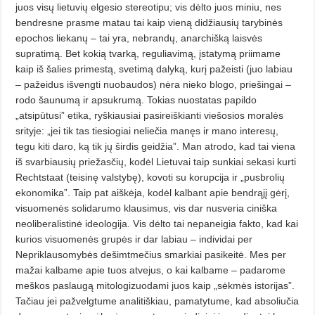
juos visų lietuvių elgesio stereotipu; vis dėlto juos miniu, nes
bendresne prasme matau tai kaip vieną didžiausių tarybinės
epochos liekanų – tai yra, nebrandų, anarchišką laisvės
supratimą. Bet kokią tvarką, reguliavimą, įstatymą priimame
kaip iš šalies primestą, svetimą dalyką, kurį pažeisti (juo labiau
– pažeidus išvengti nuobaudos) nėra nieko blogo, priešingai –
rodo
šaunumą ir apsukrumą. Tokias nuostatas papildo
„atsipūtusi” etika, ryškiausiai pasireiškianti viešosios moralės
srityje: „jei tik tas tiesiogiai neliečia manęs ir mano interesų,
tegu kiti daro, ką tik jų širdis geidžia”. Man atrodo, kad tai viena
iš svarbiausių priežasčių, kodėl Lietuvai taip sunkiai sekasi kurti
Rechtstaat (teisinę valstybę),
kovoti su korupcija ir „pusbrolių
ekonomika”. Taip pat aiškėja, kodėl kalbant apie bendrąjį gėrį,
visuomenės solidarumo klausimus, vis dar nusveria ciniška
neoliberalistinė ideologija. Vis dėlto tai nepaneigia fakto, kad kai
kurios visuomenės grupės ir dar labiau – individai per
Nepriklausomybės dešimtmečius smarkiai pasikeitė. Mes per
mažai kalbame apie tuos atvejus, o kai kalbame – padarome
meškos paslaugą mitologizuodami juos kaip „sėkmės istorijas”.
Tačiau jei pažvelgtume analitiškiau,
pamatytume, kad absoliučia