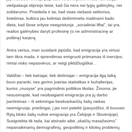
viešpatauja stipriojo teisė, kad čia nėra nei lygių galimybių, nei
solidarumo. Prisideda ir tai, kad visas viešasis sektorius,
švietimas, kultūra jau kelintas dešimtmetis maitinami bado
dieta, kad šiose srityse neegzistuoja
„socialiniai liftai”, tai yra,
realios galimybės daryti profesinę (o ne administracinę ar
politinę) karjerą.
Antra vertus, man susidarė įspūdis, kad emigracija yra virtusi
tam tikra mada, ir sprendimas emigruoti priimamas iš inercijos,
rimtai visko nepasvėrus, ar netgi piktdžiugiškai…
Valdžiai – tiek kairiajai, tiek dešiniajai – emigracija ilgą laiką
buvo paranki, nes gerino įvairias statistikas ir buhalterijas,
kurios „musyse” yra pagrindinis politikos tikslas. Žinoma, jie
nesusimąstė, kad nesibaigianti emigracija yra jų darbo
įvertinimas – iš sėkmingai besitvarkančių šalių niekas
neemigruoja, priešingai, į jas nori patekti (pavyzdžiui, iš buvusio
Rytų bloko šalių nulinė emigracija yra Čekijoje ir Slovėnijoje).
Susigriebta tik tada, kai atsirado aibė „skaičių masažavimu”
nepanaikinamų demografinių, geopolitinių ir kitokių problemų.