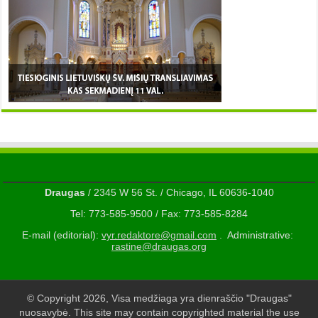
Draugas
/ 2345 W 56 St. / Chicago, IL 60636-1040
Tel: 773-585-9500 / Fax: 773-585-8284
E-mail (editorial):
vyr.redaktore@gmail.com
. Administrative:
rastine@draugas.org
© Copyright 2026, Visa medžiaga yra dienraščio "Draugas"
nuosavybė. This site may contain copyrighted material the use