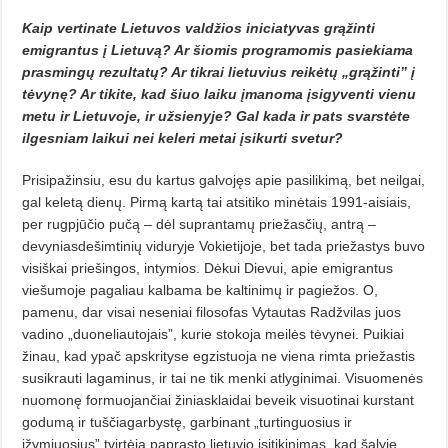
Kaip vertinate Lietuvos valdžios iniciatyvas grąžinti
emigrantus į Lietuvą? Ar šiomis programomis pasiekiama
prasmingų rezultatų? Ar tikrai lietuvius reikėtų „grąžinti” į
tėvynę? Ar tikite, kad šiuo laiku įmanoma įsigyventi vienu
metu ir Lietuvoje, ir užsienyje? Gal kada ir pats svarstėte
ilgesniam laikui nei keleri metai įsikurti svetur?
Prisipažinsiu, esu du kartus galvojęs apie pasilikimą, bet neilgai,
gal keletą dienų. Pirmą kartą tai atsitiko minėtais 1991-aisiais,
per rugpjūčio pučą – dėl suprantamų priežasčių, antrą –
devyniasdešimtinių viduryje Vokietijoje, bet tada priežastys buvo
visiškai priešingos, intymios. Dėkui Dievui, apie emigrantus
viešumoje pagaliau kalbama be kaltinimų ir pagiežos. O,
pamenu, dar visai neseniai filosofas Vytautas Radžvilas juos
vadino „duoneliautojais”, kurie stokoja meilės tėvynei.
Puikiai
žinau, kad ypač apskrityse egzistuoja ne viena rimta priežastis
susikrauti lagaminus, ir tai
ne tik menki atlyginimai. Visuomenės
nuomonę formuojančiai žiniasklaidai beveik visuotinai kurstant
godumą ir tuščiagarbystę, garbinant „turtinguosius ir
įžymiuosius” tvirtėja paprasto lietuvio įsitikinimas, kad šalyje