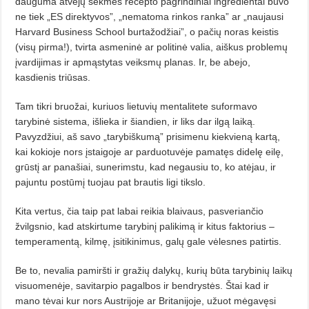
dauguma atvejų sėkmės recepto pagrindiniai ingredientai buvo
ne tiek „ES direktyvos”, „nematoma rinkos ranka” ar „naujausi
Harvard Business School burtažodžiai”, o pačių noras keistis
(visų pirma!), tvirta asmeninė ar politinė valia, aiškus problemų
įvardijimas ir
apmąstytas veiksmų planas. Ir, be abejo,
kasdienis triūsas.
Tam tikri bruožai, kuriuos lietuvių mentalitete suformavo
tarybinė sistema, išlieka ir šiandien, ir liks dar ilgą laiką.
Pavyzdžiui, aš savo „tarybiškumą” prisimenu kiekvieną kartą,
kai kokioje nors įstaigoje ar parduotuvėje pamatęs didelę eilę,
grūstį ar panašiai, sunerimstu, kad negausiu to, ko atėjau, ir
pajuntu postūmį tuojau pat brautis ligi tikslo.
Kita vertus, čia taip pat labai reikia blaivaus, pasveriančio
žvilgsnio, kad atskirtume tarybinį palikimą ir kitus faktorius –
temperamentą, kilmę, įsitikinimus, galų gale vėlesnes patirtis.
Be to, nevalia pamiršti ir gražių dalykų, kurių būta tarybinių laikų
visuomenėje, savitarpio pagalbos ir bendrystės. Štai kad ir
mano tėvai kur nors Austrijoje ar Britanijoje, užuot mėgavęsi