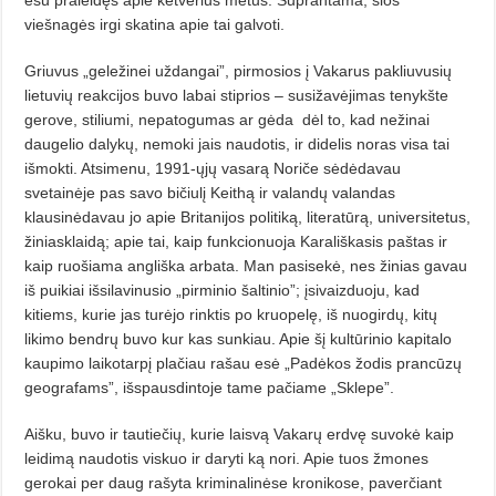
esu praleidęs apie ketverius metus. Suprantama, šios
viešnagės irgi skatina apie tai galvoti.
Griuvus „geležinei uždangai”, pirmosios į Vakarus pakliuvusių
lietuvių
reakcijos buvo labai stiprios – susižavėjimas tenykšte
gerove, stiliumi, nepatogumas ar gėda
dėl to, kad nežinai
daugelio dalykų,
nemoki jais naudotis, ir didelis noras visa tai
išmokti. Atsimenu, 1991-ųjų vasarą Noriče sėdėdavau
svetainėje pas savo bičiulį Keithą ir valandų valandas
klausinėdavau jo apie Britanijos politiką, literatūrą, universitetus,
žiniasklaidą; apie tai, kaip funkcionuoja Karališkasis paštas ir
kaip ruošiama angliška arbata. Man pasisekė, nes žinias gavau
iš puikiai išsilavinusio „pirminio šaltinio”; įsivaizduoju, kad
kitiems, kurie jas turėjo rinktis po kruopelę, iš nuogirdų, kitų
likimo bendrų buvo kur kas sunkiau. Apie šį kultūrinio kapitalo
kaupimo laikotarpį plačiau rašau esė „Padėkos žodis prancūzų
geografams”, išspausdintoje tame pačiame „Sklepe”.
Aišku, buvo ir tautiečių, kurie laisvą Vakarų erdvę suvokė kaip
leidimą naudotis viskuo ir daryti ką nori. Apie tuos žmones
gerokai per daug rašyta kriminalinėse kronikose, paverčiant