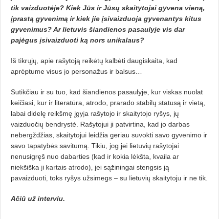
tik vaizduotėje? Kiek Jūs ir Jūsų skaitytojai gyvena vieną,
įprastą gyvenimą ir kiek jie įsivaizduoja gyvenantys kitus
gyvenimus? Ar lietuvis šiandienos pasaulyje vis dar
pajėgus įsivaizduoti ką nors unikalaus?
Iš tikrųjų, apie rašytoją reikėtų kalbėti daugiskaita, kad
aprėptume visus jo personažus ir balsus…
Sutikčiau ir su tuo, kad šiandienos pasaulyje, kur viskas nuolat
keičiasi, kur ir literatūra, atrodo, prarado stabilų statusą ir vietą,
labai didelę reikšmę įgyja rašytojo ir skaitytojo ryšys, jų
vaizduočių bendrystė. Rašytojui ji patvirtina, kad jo darbas
nebergždžias, skaitytojui leidžia geriau suvokti savo gyvenimo ir
savo tapatybės savitumą. Tikiu, jog jei lietuvių rašytojai
nenusigręš nuo dabarties (kad ir kokia lėkšta, kvaila ar
niekšiška ji kartais atrodo), jei sąžiningai stengsis ją
pavaizduoti, toks ryšys užsimegs – su lietuvių skaitytoju ir ne tik.
Ačiū už interviu.