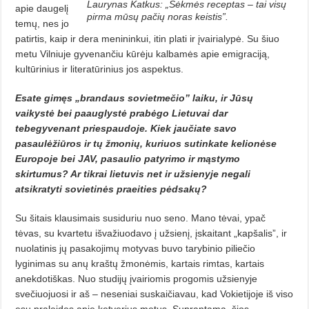
Laurynas Katkus: „Sėkmės receptas – tai visų
apie daugelį
pirma mūsų pačių noras keistis”.
temų, nes jo
patirtis, kaip ir dera menininkui, itin plati ir įvairialypė. Su šiuo
metu Vilniuje gyvenančiu kūrėju kalbamės apie emigraciją,
kultūrinius ir literatūrinius jos aspektus.
Esate gimęs „brandaus sovietmečio” laiku, ir Jūsų
vaikystė bei paauglystė prabėgo Lietuvai dar
tebegyvenant priespaudoje. Kiek jaučiate savo
pasaulėžiūros ir tų žmonių, kuriuos sutinkate kelionėse
Europoje bei JAV, pasaulio patyrimo ir mąstymo
skirtumus? Ar tikrai lietuvis net ir užsienyje negali
atsikratyti sovietinės praeities pėdsakų?
Su šitais klausimais susiduriu nuo seno. Mano tėvai, ypač
tėvas, su kvartetu išvažiuodavo į užsienį, įskaitant „kapšalis”, ir
nuolatinis jų pasakojimų motyvas buvo tarybinio piliečio
lyginimas su anų kraštų žmonėmis, kartais rimtas, kartais
anekdotiškas. Nuo studijų įvairiomis progomis užsienyje
svečiuojuosi ir aš – neseniai suskaičiavau, kad Vokietijoje iš viso