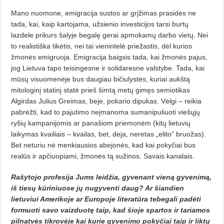
Mano nuomone, emigracija sustos ar grįžimas prasidės ne
tada, kai, kaip kartojama, užsienio investicijos tarsi burtų
lazdele prikurs šalyje begalę gerai apmokamų darbo vietų. Nei
to realistiška tikėtis, nei tai vienintelė priežastis, dėl kurios
žmonės emigruoja. Emigracija baigsis tada, kai žmonės pajus,
jog Lietuva tapo teisingesne ir solidaresne valstybe. Tada, kai
mūsų visuomenėje bus daugiau bičiulystės, kuriai aukštą
mitologinį statinį statė prieš šimtą metų gimęs semiotikas
Algirdas Julius Greimas, beje, pokario dipukas. Vėlgi – reikia
pabrėžti, kad to pajutimo neįmanoma sumanipuliuoti viešųjų
ryšių kampanijomis ar panašiom priemonėm (kitų lietuvių
laikymas kvailiais – kvailas, bet, deja, neretas „elito” bruožas).
Bet neturiu nė menkiausios abejonės, kad kai pokyčiai bus
realūs ir apčiuopiami, žmonės tą sužinos. Savais kanalais.
Rašytojo profesija Jums leidžia, gyvenant vieną gyvenimą,
iš tiesų kūriniuose jų nugyventi daug? Ar šiandien
lietuviui Amerikoje ar Europoje literatūra tebegali padėti
formuoti savo vaizduotę taip, kad šioje spartos ir tariamos
pilnatvės tikrovėje kai kurie gyvenimo pokyčiai taip ir liktų