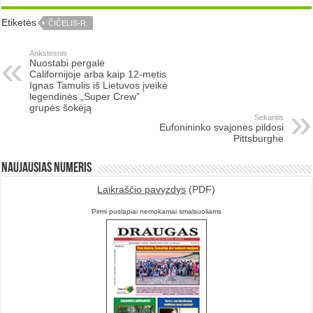
Etiketės
ČIČELIS-R.
Ankstesnis
Nuostabi pergalė
Californijoje arba kaip 12-metis
Ignas Tamulis iš Lietuvos įveikė
legendinės „Super Crew”
grupės šokėją
Sekantis
Eufonininko svajonės pildosi
Pittsburghe
Naujausias numeris
Laikraščio pavyzdys
(PDF)
Pirmi puslapiai nemokamai smalsuoliams