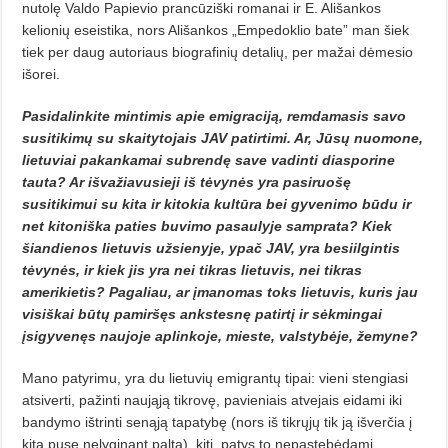
nutolę Valdo Papievio prancūziški romanai ir E. Ališankos
kelionių eseistika, nors Ališankos „Empedoklio bate” man šiek
tiek per daug autoriaus biografinių detalių, per mažai dėmesio
išorei.
Pasidalinkite mintimis apie emigraciją, remdamasis savo
susitikimų su skaitytojais JAV patirtimi. Ar, Jūsų nuomone,
lietuviai pakankamai subrendę save vadinti diasporine
tauta? Ar išvažiavusieji iš tėvynės yra pasiruošę
susitikimui su kita ir kitokia kultūra bei gyvenimo būdu ir
net kitoniška paties buvimo pasaulyje samprata? Kiek
šiandienos lietuvis užsienyje, ypač JAV, yra besiilgintis
tėvynės, ir kiek jis yra nei tikras lietuvis, nei tikras
amerikietis? Pagaliau, ar įmanomas toks lietuvis, kuris jau
visiškai būtų pamiršęs ankstesnę patirtį ir sėkmingai
įsigyvenęs naujoje aplinkoje, mieste, valstybėje, žemyne?
Mano patyrimu, yra du lietuvių emigrantų tipai: vieni stengiasi
atsiverti, pažinti naująją tikrovę, pavieniais atvejais eidami iki
bandymo ištrinti senąją tapatybę (nors iš tikrųjų tik ją išverčia į
kitą pusę nelyginant paltą), kiti, patys to nepastebėdami,