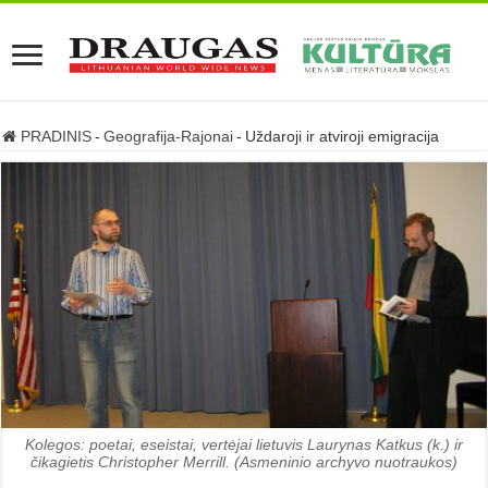
PRADINIS
-
Geografija-Rajonai
-
Uždaroji ir atviroji emigracija
Kolegos: poetai, eseistai, vertėjai lietuvis Laurynas Katkus (k.) ir
čikagietis Christopher Merrill. (Asmeninio archyvo nuotraukos)