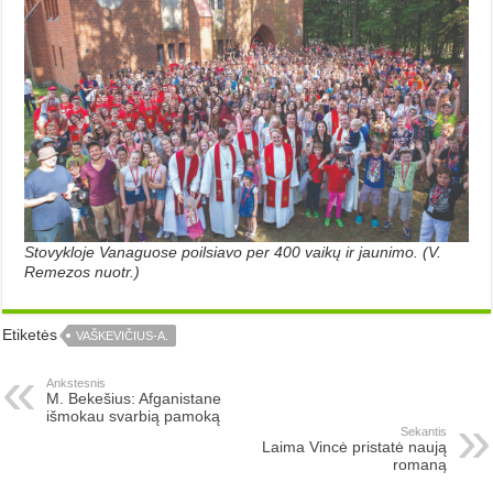
Stovykloje Vanaguose poilsiavo per 400 vaikų ir jaunimo. (V.
Remezos nuotr.)
Etiketės
VAŠKEVIČIUS-A.
Ankstesnis
M. Bekešius: Afganistane
išmokau svarbią pamoką
Sekantis
Laima Vincė pristatė naują
romaną