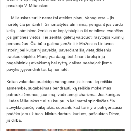
pasakojo V. Miliauskas.
L. Miliauskas turi ir nemažai ateities planų Vanaguose – jis
norėtų čia įamžinti I. Simonaitytės atminimą, įrengiant jos vardo
kelią – atminimo ženklus ar koplytstulpius iki netoliese esančios
jos gimtinės vietos. Tie ženklai galėtų vaizduoti rašytojos kūrinių
personažus.
Čia būtų galima įamžinti ir Mažosios Lietuvos
istorinį bei kultūrinį paveldą, paverčiant šią vietą didesniu
traukos objektu. Planų yra daug, bet žinant brolių ir jų
pagalbininkų atkaklumą bei ryžtą, galima neabejoti: jiems
pavyks įgyvendinti tai, ką numatė.
Kelias valandas praleidęs Vanaguose įsitikinau, ką reiškia
asmenybė, sugebėjimas bendrauti, ką reiškia mokėjimas
patraukti žmones, jaunimą, vadinamoji charizma. Jos kunigas
Liudas Miliauskas turi su kaupu, o kai matai spindinčias čia
stovyklaujančių vaikų akis, supranti, kad tai ir yra pati geriausia
padėka jam už tuos
kilnius darbus, kuriuos, pašauktas Dievo,
jis dirba.