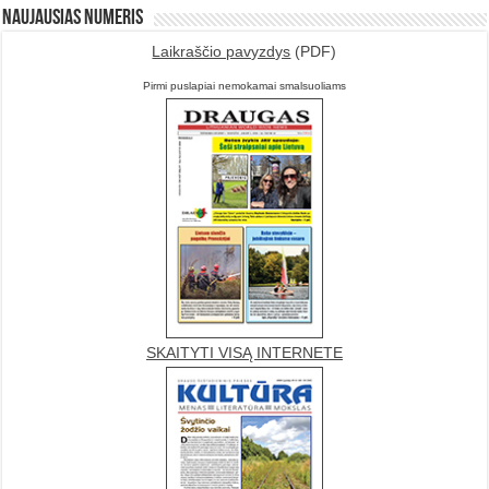
Naujausias numeris
Laikraščio pavyzdys
(PDF)
Pirmi puslapiai nemokamai smalsuoliams
SKAITYTI VISĄ INTERNETE