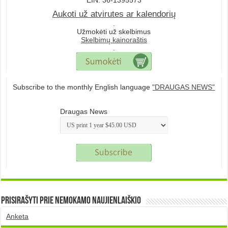
EIN: 36-1395573
Aukoti už atvirutes ar kalendorių
.
Užmokėti už skelbimus
Skelbimų kainoraštis
.
Subscribe to the monthly English language
"DRAUGAS NEWS"
Draugas News
Prisirašyti prie nemokamo naujienlaiškio
Anketa