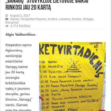
„Vanagų” stovykloje Lietuvoje vaikai
rinkosi jau 20 kartą
August 2, 2017
Gamta
,
Geografija-Rajonai
,
Kultūra
,
Labdara
,
Muzika
,
Religija
,
Renginiai
4,774 Peržiūrų
Algis Vaškevičius.
Klaipėdos rajono
Agluonėnų
seniūnijoje
esančiame
Vanagų kaime
jau 20 kartą
surengta
krikščioniška
vaikų ir jaunimo
stovykla, geriau
žinoma „Vanagų”
vardu. Garsas
apie šią stovyklą,