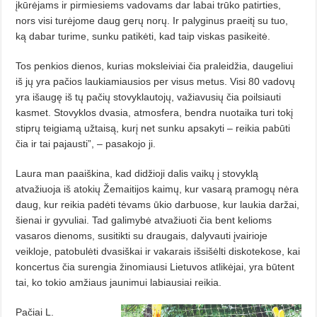
įkūrėjams ir pirmiesiems vadovams dar labai trūko patirties,
nors visi turėjome daug gerų norų. Ir palyginus praeitį su tuo,
ką dabar turime, sunku patikėti, kad taip viskas pasikeitė.
Tos penkios dienos, kurias moksleiviai čia praleidžia, daugeliui
iš jų yra pačios laukiamiausios per visus metus. Visi 80 vadovų
yra išaugę iš tų pačių stovyklautojų, važiavusių čia poilsiauti
kasmet. Stovyklos dvasia, atmosfera, bendra nuotaika turi tokį
stiprų teigiamą užtaisą, kurį net sunku apsakyti – reikia pabūti
čia ir tai pajausti”, – pasakojo ji.
Laura man paaiškina, kad didžioji dalis vaikų į stovyklą
atvažiuoja iš atokių Žemaitijos kaimų, kur vasarą pramogų nėra
daug, kur reikia padėti tėvams ūkio darbuose, kur laukia daržai,
šienai ir gyvuliai. Tad galimybė atvažiuoti čia bent kelioms
vasaros dienoms, susitikti su draugais, dalyvauti įvairioje
veikloje, patobulėti dvasiškai ir vakarais išsišėlti diskotekose, kai
koncertus čia surengia žinomiausi Lietuvos atlikėjai, yra būtent
tai, ko tokio amžiaus jaunimui labiausiai reikia.
Pačiai L.