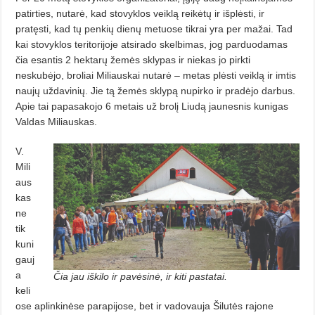
patirties, nutarė, kad stovyklos veiklą reikėtų ir išplėsti, ir
pratęsti, kad tų penkių dienų metuose tikrai yra per mažai. Tad
kai stovyklos teritorijoje atsirado skelbimas, jog parduodamas
čia esantis 2 hektarų žemės sklypas ir niekas jo pirkti
neskubėjo, broliai Miliauskai nutarė – metas plėsti veiklą ir imtis
naujų uždavinių. Jie tą žemės sklypą nupirko ir pradėjo darbus.
Apie tai papasakojo 6 metais už brolį Liudą jaunesnis kunigas
Valdas Miliauskas.
V.
Mili
aus
kas
ne
tik
kuni
gauj
a
Čia jau iškilo ir pavėsinė, ir kiti pastatai.
keli
ose aplinkinėse parapijose, bet ir vadovauja Šilutės rajone