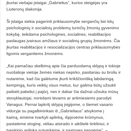
įkurtai viešajai įstaigai
„Gabrielius”,
kurios steigėjas yra
Liuteronų diakonija.
Ši įstaiga siekia pagerinti priklausomybe sergančių bei kitų
psichologinių ir socialinių problemų turinčių žmonių gyvenimo
kokybę, teikdama psichologines, socialines, reabilitacijos
paslaugas įvairaus amžiaus ir socialinių grupių žmonėms. Čia
įkurtas reabilitacijos ir resocializacijos centras priklausomybės
ligomis sergantiems žmonėms.
„Kai pamačiau skelbimą apie čia parduodamą sklypą ir tokioje
nuošalioje vietoje žemės niekas nepirko, pasitariau su broliu ir
nutarėme, kad čia galėtume įkurti krikščionišką labdaringą
kempingą, kuris veiktų visus metus, kur galima būtų užsukti
pailsėti pakeliui į pajūrį, nes ir dabar čia dažnai užsuka mūsų
stovyklautojai, norėdami tėvams ar artimiesiems parodyti
Vanagus.
Pernai lapkritį sklypą įsigijome, o šiemet vasario
viduryje su pagalbininkais iš „Gabrieliaus” atvykome į
kaimą,
ėmėme tvarkyti aplinką, išpjovėme krūmynus,
pastatėme stoginę, vėliau atsirado ir aikštelė tinkliniui, ir
tvenkinio aplinką sutvarkėme, ir pastoges įrengėme”, –