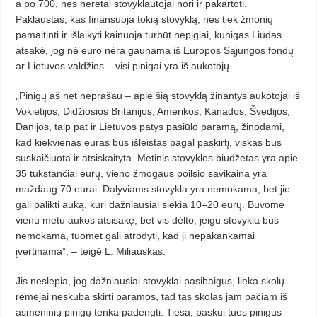
a po 700, nes neretai stovyklautojai nori ir pakartoti.
Paklaustas, kas finansuoja tokią stovyklą, nes tiek žmonių
pamaitinti ir išlaikyti kainuoja turbūt nepigiai, kunigas Liudas
atsakė, jog nė euro nėra gaunama iš Europos Sąjungos fondų
ar Lietuvos valdžios – visi pinigai yra iš aukotojų.
„Pinigų aš net neprašau – apie šią stovyklą žinantys aukotojai iš
Vokietijos, Didžiosios Britanijos, Amerikos, Kanados, Švedijos,
Danijos, taip pat ir Lietuvos patys pasiūlo paramą, žinodami,
kad kiekvienas euras bus išleistas pagal paskirtį, viskas bus
suskaičiuota ir atsiskaityta. Metinis stovyklos biudžetas yra apie
35 tūkstančiai eurų, vieno žmogaus poilsio savikaina yra
maždaug 70 eurai. Dalyviams stovykla yra nemokama, bet jie
gali palikti auką, kuri dažniausiai siekia 10–20 eurų. Buvome
vienu metu aukos atsisakę, bet vis dėlto, jeigu stovykla bus
nemokama, tuomet gali atrodyti, kad ji nepakankamai
įvertinama”, – teigė L. Miliauskas.
Jis neslepia, jog dažniausiai stovyklai pasibaigus, lieka skolų –
rėmėjai neskuba skirti paramos, tad tas skolas jam pačiam iš
asmeninių pinigų tenka padengti. Tiesa, paskui tuos pinigus