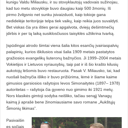
kunigu Valdu Miliausku, ir su stovyklautojų vadovais sužinojau,
kad tuo metu stovykloje buvo daugiau kaip 500 žmonių. Iš
pirmo žvilgsnio net sunku įsivaizduoti, kaip tokioje gana
nedidelėje teritorijoje telpa tiek vaikų, kaip reikia juos suvaldyti.
Bet viskas čia yra išties gerai apgalvota, dviejų dešimtmečių
įdirbis ir per tą laiką susiklosčiusos taisyklės užtikrina tvarką.
Įspūdingai atrodo šimtai viena šalia kitos esančių įvairiaspalvių
palapinių, kurios iškilusios visai šalia 1909 metais pastatytos
gražiosios evangelikų liuteronų bažnyčios. Ji 1999–2004 metais
Vokietijos ir Lietuvos vyriausybių, taip pat ir iš šio krašto kilusių
aukotojų lėšomis buvo restauruota. Pasak V. Miliausko, tai, kad
nuošali bažnyčia išliko ir buvo prižiūrima, lėmė ir šiame kaime
gimusios garsiosios rašytojos Ievos Simonaitytės (1897– 1978)
autoritetas – rašytoja čia gyveno nuo gimimo iki 1921 metų.
Nors klasikės gimtoji sodyba neišliko, tačiau senąjį Vanagų
kaimą ji aprašė bene žinomiausiame savo romane „Aukštųjų
Šimonių likimas”.
Pasivaišin
ęs sočiais