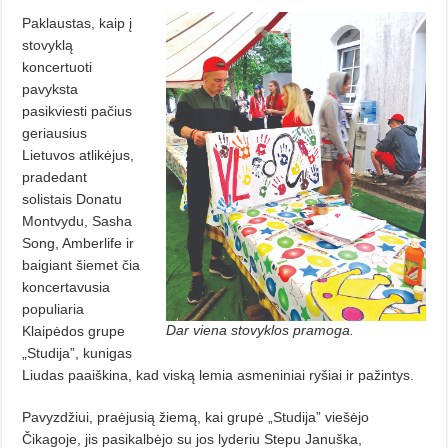
Paklaustas, kaip į
stovyklą
koncertuoti
pavyksta
pasikviesti pačius
geriausius
Lietuvos atlikėjus,
pradedant
solistais Donatu
Montvydu, Sasha
Song, Amberlife ir
baigiant šiemet čia
koncertavusia
populiaria
Dar viena stovyklos pramoga.
Klaipėdos grupe
„Studija”, kunigas
Liudas paaiškina, kad viską lemia asmeniniai ryšiai ir pažintys.
Pavyzdžiui, praėjusią žiemą, kai grupė „Studija” viešėjo
Čikagoje, jis pasikalbėjo su jos lyderiu Stepu Januška,