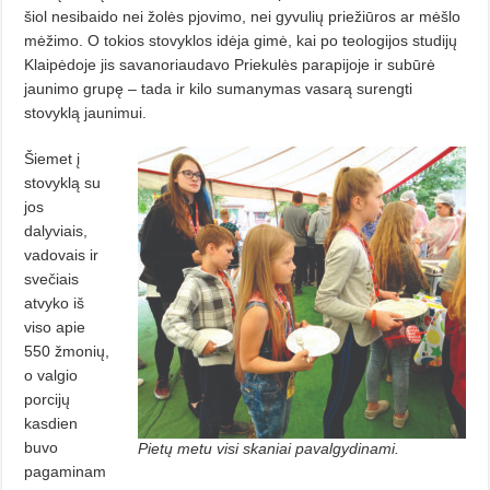
šiol nesibaido nei žolės pjovimo, nei gyvulių priežiūros ar mėšlo
mėžimo. O tokios stovyklos idėja gimė, kai po teologijos studijų
Klaipėdoje jis savanoriaudavo Priekulės parapijoje ir subūrė
jaunimo grupę – tada ir kilo sumanymas vasarą surengti
stovyklą jaunimui.
Šiemet į
stovyklą su
jos
dalyviais,
vadovais ir
svečiais
atvyko iš
viso apie
550 žmonių,
o valgio
porcijų
kasdien
buvo
Pietų metu visi skaniai pavalgydinami.
pagaminam