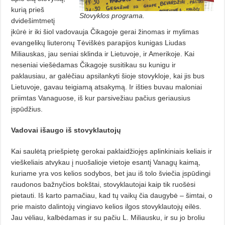
kurią prieš
Stovyklos programa.
dvidešimtmetį
įkūrė ir iki šiol vadovauja Čikagoje gerai žinomas ir mylimas
evangelikų liuteronų Tėviškės parapijos kunigas Liudas
Miliauskas, jau seniai sklinda ir Lietuvoje, ir Amerikoje. Kai
neseniai viešėdamas Čikagoje susitikau su kunigu ir
paklausiau, ar galėčiau apsilankyti šioje stovykloje, kai jis bus
Lietuvoje, gavau teigiamą atsakymą. Ir išties buvau maloniai
priimtas Vanaguose, iš kur parsivežiau pačius geriausius
įspūdžius.
Vadovai išaugo iš stovyklautojų
Kai saulėtą priešpietę gerokai paklaidžiojęs aplinkiniais keliais ir
vieškeliais atvykau į nuošalioje vietoje esantį Vanagų kaimą,
kuriame yra vos kelios sodybos, bet jau iš tolo šviečia įspūdingi
raudonos bažnyčios bokštai, stovyklautojai kaip tik ruošėsi
pietauti. Iš karto pamačiau, kad tų vaikų čia daugybė – šimtai, o
prie maisto dalintojų vingiavo kelios ilgos stovyklautojų eilės.
Jau vėliau, kalbėdamas ir su pačiu L. Miliausku, ir su jo broliu