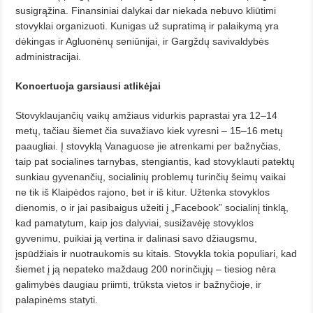
susigrąžina.
Finansiniai dalykai dar niekada nebuvo kliūtimi
stovyklai organizuoti. Kunigas už supratimą ir palaikymą yra
dėkingas ir Agluonėnų seniūnijai, ir Gargždų savivaldybės
administracijai.
Koncertuoja garsiausi atlikėjai
Stovyklaujančių vaikų amžiaus vidurkis paprastai yra 12–14
metų, tačiau šiemet čia suvažiavo kiek vyresni – 15–16 metų
paaugliai. Į stovyklą Vanaguose jie atrenkami per bažnyčias,
taip pat socialines tarnybas, stengiantis, kad stovyklauti patektų
sunkiau gyvenančių, socialinių problemų turinčių šeimų vaikai
ne tik iš Klaipėdos rajono, bet ir iš kitur. Užtenka stovyklos
dienomis, o ir jai pasibaigus užeiti į „Facebook” socialinį tinklą,
kad pamatytum, kaip jos dalyviai, susižavėję stovyklos
gyvenimu, puikiai ją vertina ir dalinasi savo džiaugsmu,
įspūdžiais ir nuotraukomis su kitais. Stovykla tokia populiari, kad
šiemet į ją nepateko maždaug 200 norinčiųjų – tiesiog nėra
galimybės daugiau priimti, trūksta vietos ir bažnyčioje, ir
palapinėms statyti.