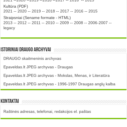
2021
--
2020
--
2019
--
2018
--
2017
--
2016
--
2015
Kultūra (PDF)
2021
--
2020
--
2019
--
2018
--
2017
--
2016
--
2015
Straipsniai (Sename formate - HTML)
2013
--
2012
--
2011
--
2010
--
2009
--
2008
--
2006-2007
--
legacy
Istoriniai DRAUGO Archyvai
DRAUGO skaitmeninis archyvas
Epaveldas.lt JPEG archyvas - Draugas
Epaveldas.lt JPEG archyvas - Mokslas, Menas, ir Literatūra
Epaveldas.lt JPEG archyvas - 1996-1997 Draugas anglų kalba
Kontaktai
Raštinės adresas, telefonai, redakcijos el. paštas