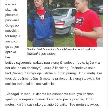
ir išties
skaniais
pietumis,
pasivaikš
čiojęs po
stovyklos
teritoriją ir
susipažin
ęs su jos
Broliai Valdas ir Liudas Miliauskai – stovyklos
aplinka
įkūrėjai ir jos sielos.
bei
buities sąlygomis, pakalbinau vieną iš vadovų, (beje, jų čia yra
net aštuonios dešimtys) Laurą Žilinskienę. Pašnekovė sakė,
kad „Vanagų” stovykloje ji dirba nuo pat pirmųjų 1998 metų. Per
tuos du dešimtmečius ši moteris praleido tik vieną stovyklą, tai
atsitiko tada, kai laukėsi vaikelio.
„Vanagai” ir man, ir kitiems čia esantiems tikrai yra kažkas
ypatingo ir nepakartojamo. Prisimenu pačią pradžią, 1998
metus, kai čia susirinko gal apie 50 vaikų. Tuo metu stovyklos