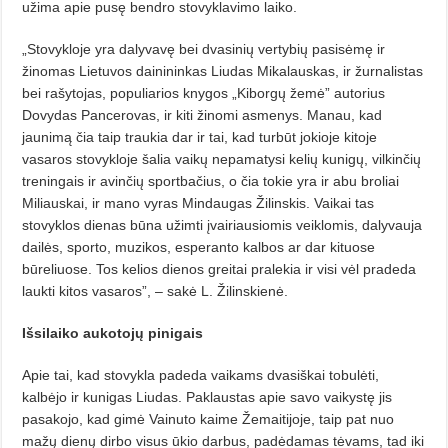
užima apie pusę bendro stovyklavimo laiko.
„Stovykloje yra dalyvavę bei dvasinių vertybių pasisėmę ir
žinomas Lietuvos dainininkas Liudas Mikalauskas, ir žurnalistas
bei rašytojas, populiarios knygos „Kiborgų žemė” autorius
Dovydas Pancerovas, ir kiti žinomi asmenys. Manau,
kad
jaunimą čia taip traukia dar ir tai, kad turbūt jokioje kitoje
vasaros stovykloje šalia vaikų nepamatysi kelių kunigų, vilkinčių
treningais ir avinčių sportbačius, o čia tokie yra ir abu broliai
Miliauskai, ir mano vyras Mindaugas Žilinskis. Vaikai tas
stovyklos dienas būna užimti įvairiausiomis veiklomis, dalyvauja
dailės, sporto, muzikos, esperanto kalbos ar dar kituose
būreliuose. Tos kelios dienos greitai pralekia ir visi vėl pradeda
laukti kitos vasaros”, – sakė L. Žilinskienė.
Išsilaiko aukotojų pinigais
Apie tai, kad stovykla padeda vaikams dvasiškai tobulėti,
kalbėjo ir kunigas Liudas. Paklaustas apie savo vaikystę jis
pasakojo, kad gimė Vainuto kaime Žemaitijoje, taip pat nuo
mažų dienų dirbo visus ūkio darbus, padėdamas tėvams, tad iki