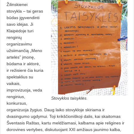
Žilinskienei
stovykla – tai geras
būdas įgyvendinti
savo idėjas. Ji
Klaipėdoje turi
renginių
organizavimu
užsiimančią „Meno
artelės” įmonę,
būdama ir aktorė,
ir režisierė čia kuria
spektaklius su
vaikais,
improvizuoja, veda
renginius,
Stovyklos taisyklės.
konkursus,
organizuoja žygius. Daug laiko stovykloje skiriama ir
dvasingumo ugdymui. Toji krikščioniškoji dalis, kai skaitomas
Šventasis Raštas, kartu meldžiamasi, kalbama apie religines ir
dorovines vertybes, diskutuojant XXI amžiaus jaunimo kalba,