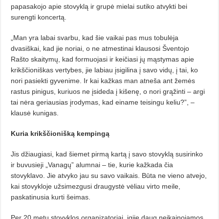
papasakojo apie stovyklą ir grupė mielai sutiko atvykti bei
surengti koncertą.
„Man yra labai svarbu, kad šie vaikai pas mus tobulėja
dvasiškai, kad jie noriai, o ne atmestinai klausosi Šventojo
Rašto skaitymų, kad formuojasi ir keičiasi jų mąstymas apie
krikščioniškas vertybes, jie labiau įsigilina į savo vidų, į tai, ko
nori pasiekti gyvenime. Ir kai kažkas man atneša ant žemės
rastus pinigus, kuriuos ne įsideda į kišenę, o nori grąžinti – argi
tai nėra geriausias įrodymas, kad einame teisingu keliu?”, –
klausė kunigas.
Kuria krikščionišką kempingą
Jis džiaugiasi, kad šiemet pirmą kartą į savo stovyklą susirinko
ir buvusieji „Vanagų” alumnai – tie, kurie kažkada čia
stovyklavo. Jie atvyko jau su savo vaikais. Būta ne vieno atvejo,
kai stovykloje užsimezgusi draugystė vėliau virto meile,
paskatinusia kurti šeimas.
Per 20 metų stovyklos organizatoriai, įgiję daug neįkainojamos