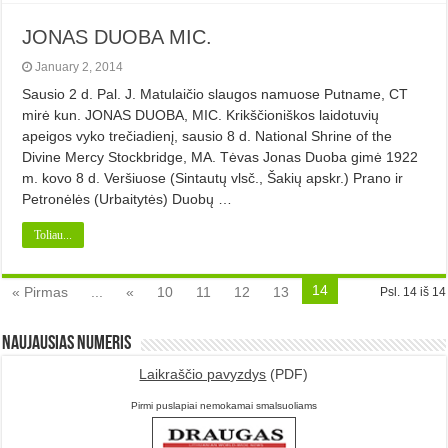
JONAS DUOBA MIC.
January 2, 2014
Sausio 2 d. Pal. J. Matulaičio slaugos namuose Putname, CT
mirė kun. JONAS DUOBA, MIC. Krikščioniškos laidotuvių
apeigos vyko trečiadienį, sausio 8 d. National Shrine of the
Divine Mercy Stockbridge, MA. Tėvas Jonas Duoba gimė 1922
m. kovo 8 d. Veršiuose (Sintautų vlsč., Šakių apskr.) Prano ir
Petronėlės (Urbaitytės) Duobų …
Toliau...
14
« Pirmas
...
«
10
11
12
13
Psl. 14 iš 14
Naujausias numeris
Laikraščio pavyzdys
(PDF)
Pirmi puslapiai nemokamai smalsuoliams