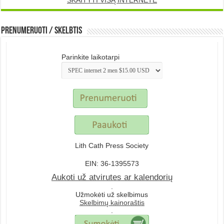
SKAITYTI VISĄ INTERNETE
Prenumeruoti / Skelbtis
Parinkite laikotarpi
Lith Cath Press Society
EIN: 36-1395573
Aukoti už atvirutes ar kalendorių
.
Užmokėti už skelbimus
Skelbimų kainoraštis
.