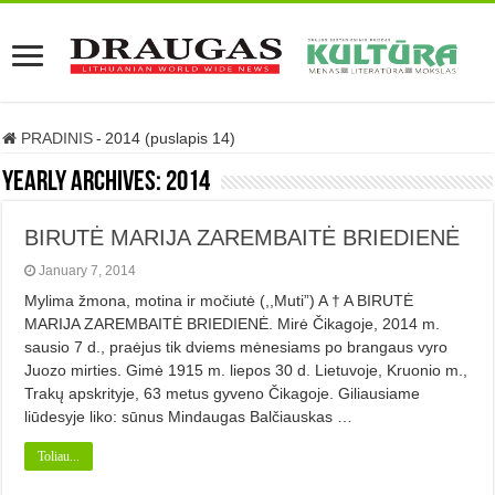
PRADINIS
-
2014 (puslapis 14)
Yearly Archives:
2014
BIRUTĖ MARIJA ZAREMBAITĖ BRIEDIENĖ
January 7, 2014
Mylima žmona, motina ir močiutė (,,Muti”) A † A BIRUTĖ
MARIJA ZAREMBAITĖ BRIEDIENĖ. Mirė Čikagoje, 2014 m.
sausio 7 d., praėjus tik dviems mėnesiams po brangaus vyro
Juozo mirties. Gimė 1915 m. liepos 30 d. Lietuvoje, Kruonio m.,
Trakų apskrityje, 63 metus gyveno Čikagoje. Giliausiame
liūdesyje liko: sūnus Mindaugas Balčiauskas …
Toliau...