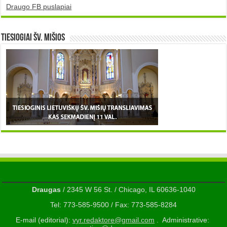
Draugo FB puslapiai
TIESIOGIAI šv. MIŠIOS
Draugas
/ 2345 W 56 St. / Chicago, IL 60636-1040
Tel: 773-585-9500 / Fax: 773-585-8284
E-mail (editorial):
vyr.redaktore@gmail.com
. Administrative: