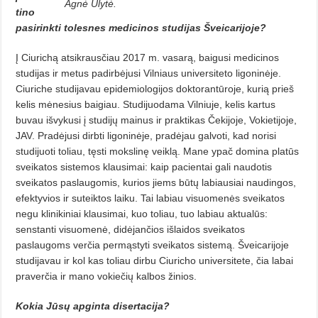
Agnė Ulytė.
tino
pasirinkti tolesnes medicinos studijas Šveicarijoje?
Į Ciurichą atsikrausčiau 2017 m. vasarą, baigusi medicinos
studijas ir metus padirbėjusi Vilniaus universiteto ligoninėje.
Ciuriche studijavau epidemiologijos doktorantūroje, kurią prieš
kelis mėnesius baigiau. Studijuodama Vilniuje, kelis kartus
buvau išvykusi į studijų mainus ir praktikas Čekijoje, Vokietijoje,
JAV. Pradėjusi dirbti ligoninėje, pradėjau galvoti, kad norisi
studijuoti toliau, tęsti mokslinę veiklą. Mane ypač domina platūs
sveikatos sistemos klausimai: kaip pacientai gali naudotis
sveikatos paslaugomis, kurios jiems būtų labiausiai naudingos,
efektyvios ir suteiktos laiku. Tai labiau visuomenės sveikatos
negu klinikiniai klausimai, kuo toliau, tuo labiau aktualūs:
senstanti visuomenė, didėjančios išlaidos sveikatos
paslaugoms verčia permąstyti sveikatos sistemą. Šveicarijoje
studijavau ir kol kas toliau dirbu Ciuricho universitete, čia labai
praverčia ir mano vokiečių kalbos žinios.
Kokia Jūsų apginta disertacija?