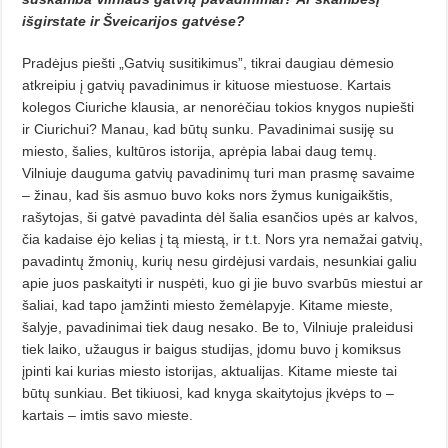
išgirstate ir Šveicarijos gatvėse?
Pradėjus piešti „Gatvių susitikimus”, tikrai daugiau dėmesio
atkreipiu į gatvių pavadinimus ir kituose miestuose. Kartais
kolegos Ciuriche klausia, ar nenorėčiau tokios knygos nupiešti
ir Ciurichui? Manau, kad būtų sunku. Pavadinimai susiję su
miesto, šalies, kultūros istorija, aprėpia labai daug temų.
Vilniuje dauguma gatvių pavadinimų turi man prasmę savaime
– žinau, kad šis asmuo buvo koks nors žymus kunigaikštis,
rašytojas, ši gatvė pavadinta dėl šalia esančios upės ar kalvos,
čia kadaise ėjo kelias į tą miestą, ir t.t. Nors yra nemažai gatvių,
pavadintų žmonių, kurių nesu girdėjusi vardais, nesunkiai galiu
apie juos paskaityti ir nuspėti, kuo gi jie buvo svarbūs miestui ar
šaliai, kad tapo įamžinti miesto žemėlapyje. Kitame mieste,
šalyje, pavadinimai tiek daug nesako. Be to, Vilniuje praleidusi
tiek laiko, užaugus ir baigus studijas, įdomu buvo į komiksus
įpinti kai kurias miesto istorijas, aktualijas. Kitame mieste tai
būtų sunkiau. Bet tikiuosi, kad knyga skaitytojus įkvėps to –
kartais – imtis savo mieste.