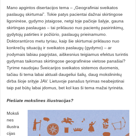
Mano apgintos disertacijos tema – „Geografiniai sveikatos
paslaugų skirtumai”. Tokie patys pacientai dažnai skirtingose
ligoninėse, gydymo įstaigose, netgi toje pačioje šalyje, gauna
skirtingas paslaugas – tai priklauso nuo pacientų pasirinkimų,
gydytojų patirties ir požiūrio, paslaugų prieinamumo.
Doktorantūros metu tyriau, kaip šie skirtumai priklauso nuo
konkrečių situacijų ir sveikatos paslaugų (gydymo) – ar
įrodymais labiau pagrįstas, aiškesnius teigiamus efektus turintis
gydymas taikomas skirtingose geografinėse vietose panašiai?
Tyrime naudojau Šveicarijos sveikatos sistemos duomenis,
tačiau ši tema labai aktuali daugeliui šalių, daug mokslininkų
dirba šioje srityje JAV. Lietuvoje panašus tyrimas neabejotinai
taip pat būtų labai įdomus, bet kol kas ši tema mažai tyrinėta.
Piešiate mokslines iliustracijas?
Moksli
nes
iliustra
cijas