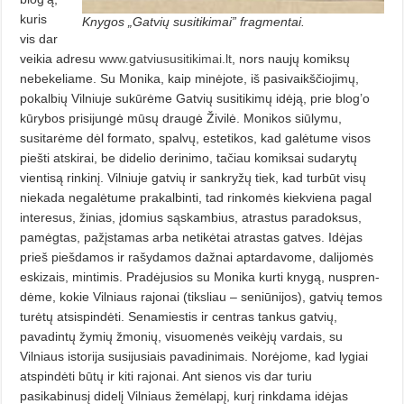
kuris
Knygos „Gatvių susitikimai” fragmentai.
vis dar
veikia adresu
www.gatviususitikimai.lt
, nors naujų komiksų
nebekeliame. Su Monika, kaip minėjote, iš pasivaikščiojimų,
pokalbių Vilniuje sukūrėme Gatvių susitikimų idėją, prie blog’o
kūrybos prisijungė mūsų draugė Živilė. Monikos siūlymu,
susitarėme dėl formato, spalvų, estetikos, kad galėtume visos
piešti atskirai, be didelio derinimo, tačiau komiksai sudarytų
vientisą rinkinį. Vilniuje gatvių ir sankryžų tiek, kad turbūt visų
niekada negalėtume prakalbinti, tad rinkomės kiekviena pagal
interesus, žinias, įdomius sąskambius, atrastus paradoksus,
pamėgtas, pažįstamas arba netikėtai atrastas gatves. Idėjas
prieš piešdamos ir rašydamos dažnai aptardavome, dalijomės
eskizais, mintimis. Pradėjusios su Monika kurti knygą, nuspren­
dėme, kokie Vilniaus rajonai (tiksliau – seniūnijos), gatvių temos
turėtų atsispindėti. Senamiestis ir centras tankus gatvių,
pavadintų žymių žmonių, visuo­menės veikėjų vardais, su
Vilniaus istorija susijusiais pavadinimais. Norėjome, kad lygiai
atspindėti būtų ir kiti rajonai. Ant sienos vis dar turiu
pasikabinusį didelį Vilniaus žemėlapį, kurį rinkdama idėjas