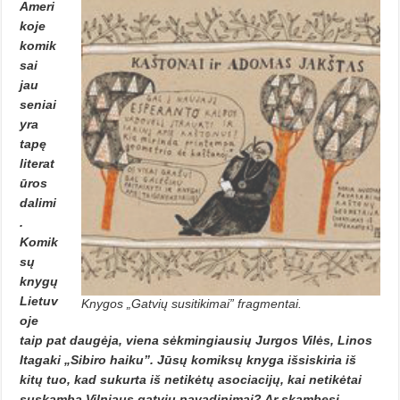
Ameri
koje
komik
sai
jau
seniai
yra
tapę
literat
ūros
dalimi
.
Komik
sų
knygų
Lietuv
Knygos „Gatvių susitikimai” fragmentai.
oje
taip pat daugėja, viena sėkmingiausių Jurgos Vilės, Linos
Itagaki „Sibiro haiku”. Jūsų komiksų knyga išsiskiria iš
kitų tuo, kad sukurta iš netikėtų asociacijų, kai netikėtai
suskamba Vilniaus gatvių pavadinimai? Ar skambesį