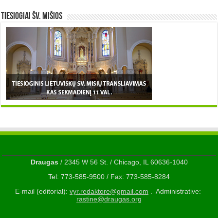
TIESIOGIAI šv. MIŠIOS
Draugas
/ 2345 W 56 St. / Chicago, IL 60636-1040
Tel: 773-585-9500 / Fax: 773-585-8284
E-mail (editorial):
vyr.redaktore@gmail.com
. Administrative:
rastine@draugas.org