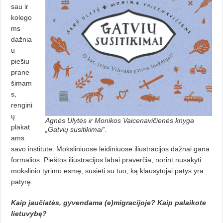
sau ir
kolego
ms
dažnia
u
piešiu
prane
šimam
s,
rengini
ų
Agnės Ulytės ir Monikos Vaicenavičienės knyga
plakat
„Gatvių susitikimai”.
ams
savo institute. Moksliniuose leidiniuose iliustracijos dažnai gana
formalios. Pieštos iliustracijos labai praverčia, norint nusakyti
mokslinio tyrimo esmę, susieti su tuo, ką klausytojai patys yra
patyrę.
Kaip jaučiatės, gyvendama (e)migracijoje? Kaip palaikote
lietuvybę?