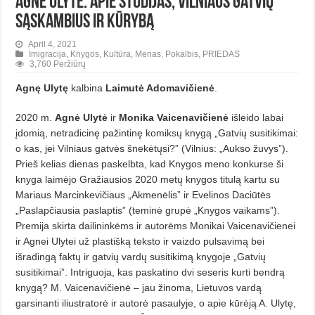
AGNĖ ULYTĖ. Apie studijas, Vilniaus gatvių
sąskambius ir kūrybą
April 4, 2021
Imigracija
,
Knygos
,
Kultūra
,
Menas
,
Pokalbis
,
PRIEDAS
3,760 Peržiūrų
Agnę Ulytę
kalbina
Laimutė Adomavičienė
.
2020 m.
Agnė Ulytė
ir
Monika Vaicenavičienė
išleido labai
įdomią, netradicinę pažintinę komiksų knygą „Gatvių susitikimai:
o kas, jei Vilniaus gatvės šnekėtųsi?” (Vilnius: „Aukso žuvys”).
Prieš kelias dienas paskelbta, kad Knygos meno konkurse ši
knyga laimėjo Gražiausios 2020 metų knygos titulą kartu su
Mariaus Marcinkevičiaus „Akmenėlis” ir Evelinos Daciūtės
„Paslapčiausia paslaptis” (teminė grupė „Knygos vaikams”).
Premija skirta dailininkėms ir autorėms Monikai Vaicenavičienei
ir Agnei Ulytei už plastišką teksto ir vaizdo pulsavimą bei
išradingą faktų ir gatvių vardų susitikimą knygoje „Gatvių
susitikimai”. Intriguoja, kas paskatino dvi seseris kurti bendrą
knygą? M. Vaicenavičienė – jau žinoma, Lietuvos vardą
garsinanti iliustratorė ir autorė pasaulyje, o apie kūrėją A. Ulytę,