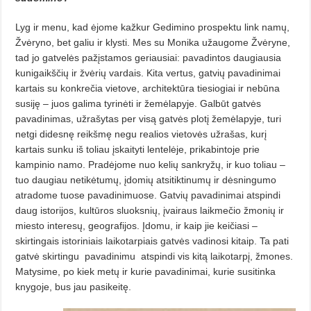
Lyg ir menu, kad ėjome kažkur Gedimino prospektu link namų,
Žvėryno, bet galiu ir klysti. Mes su Monika užaugome Žvėryne,
tad jo gatvelės pažįstamos geriausiai: pavadintos daugiausia
kunigaikščių ir žvėrių vardais. Kita vertus, gatvių pavadinimai
kartais su konkrečia vietove, architektūra tiesiogiai ir nebūna
susiję – juos galima tyrinėti ir žemėlapyje. Galbūt gatvės
pavadinimas, užrašytas per visą gatvės plotį žemėlapyje, turi
netgi didesnę reikšmę negu realios vietovės užrašas, kurį
kartais sunku iš toliau įskaityti lentelėje, prikabintoje prie
kampinio namo. Pradėjome nuo kelių sankryžų, ir kuo toliau –
tuo daugiau netikėtumų, įdomių atsitiktinumų ir dėsningumo
atradome tuose pavadinimuose. Gatvių pavadinimai atspindi
daug istorijos, kultūros sluoksnių, įvairaus laikmečio žmonių ir
miesto interesų, geografijos. Įdomu, ir kaip jie keičiasi –
skirtingais istoriniais laikotarpiais gatvės vadinosi kitaip. Ta pati
gatvė skirtingu
pavadinimu
atspindi vis kitą laikotarpį, žmones.
Matysime, po kiek metų ir kurie pavadinimai, kurie susitinka
knygoje, bus jau pasikeitę.