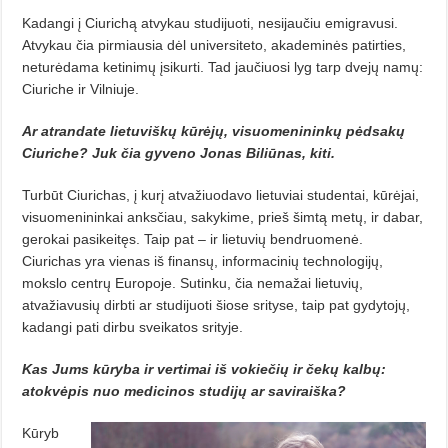
Kadangi į Ciurichą atvykau studijuoti, nesijaučiu emigravusi.
Atvykau čia pirmiausia dėl universiteto, akademinės patirties,
neturėdama ketinimų įsikurti. Tad jaučiuosi lyg tarp dvejų namų:
Ciuriche ir Vilniuje.
Ar atrandate lietuviškų kūrėjų, visuomenininkų pėdsakų
Ciuriche? Juk čia gyveno Jonas Biliūnas, kiti.
Turbūt Ciurichas, į kurį atvažiuo­davo lietuviai studentai, kūrėjai,
visuomenininkai anksčiau, sakykime, prieš šimtą metų, ir dabar,
gerokai pasikeitęs. Taip pat – ir lietuvių bendruo­menė.
Ciurichas yra vienas iš finansų, informacinių technologijų,
mokslo centrų Europoje. Sutinku, čia nemažai lietuvių,
atvažiavusių dirbti ar studijuoti šiose srityse, taip pat gydytojų,
kadangi pati dirbu sveikatos srityje.
Kas Jums kūryba ir vertimai iš vokiečių ir čekų kalbų:
atokvėpis nuo medicinos studijų ar saviraiška?
Kūryb