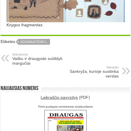
Knygos fragmentas.
Etiketės
ADOMAVIČIENĖ-L.
Ankstesnis
Vašku ir draugyste sušildyti
margučiai
Sekantis
Sankryža, kurioje susitinka
verslas
Naujausias numeris
Laikraščio pavyzdys
(PDF)
Pirmi puslapiai nemokamai smalsuoliams