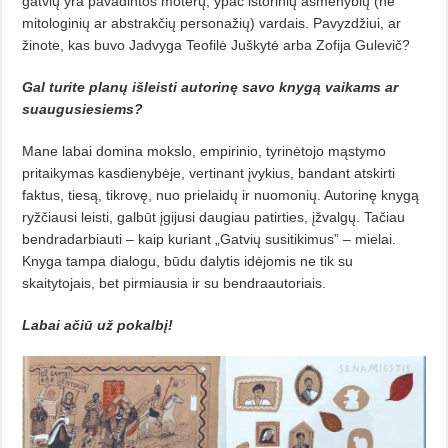
gatvių yra pavadintos moterų, ypač istorinių asmenybių (ne
mitologinių ar abstrakčių personažių) vardais. Pavyzdžiui, ar
žinote, kas buvo Jadvyga Teofilė Juškytė arba Zofija Gulevič?
Gal turite planų išleisti autorinę savo knygą vaikams ar
suaugusiesiems?
Mane labai domina mokslo, empirinio, tyrinėtojo mąstymo
pritaikymas kasdienybėje, vertinant įvykius, bandant atskirti
faktus, tiesą, tikrovę, nuo prielaidų ir nuomonių. Autorinę knygą
ryžčiausi leisti, galbūt įgijusi daugiau patirties, įžvalgų. Tačiau
bendradarbiauti – kaip kuriant „Gatvių susitikimus” – mielai.
Knyga tampa dialogu, būdu dalytis idėjomis ne tik su
skaitytojais, bet pirmiausia ir su bendraautoriais.
Labai ačiū už pokalbį!