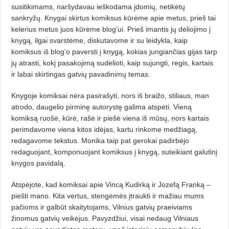
susitikimams, naršydavau ieškodama įdomių, netikėtų
sankryžų. Knygai skirtus komiksus kū­rėme apie metus, prieš tai
kelerius metus juos kūrėme blog’ui. Prieš imantis jų dėliojimo į
knygą, ilgai svarstėme, diskutavome ir su leidykla, kaip
komiksus iš blog’o paversti į knygą, kokias jungiančias gijas tarp
jų atrasti, kokį pasakojimą sudėlioti, kaip sujungti, regis, kartais
ir labai skirtingas gatvių pavadinimų temas.
Knygoje komiksai nėra pasirašyti, nors iš braižo, stiliaus, man
atrodo, daugelio pirminę autorystę galima atspėti. Vieną
komiksą ruošė, kūrė, rašė ir piešė viena iš mūsų, nors kartais
perimdavome viena kitos idėjas, kartu rinkome medžiagą,
redagavome tekstus. Monika taip pat gerokai padirbėjo
redaguojant, komponuojant komiksus į knygą, suteikiant galutinį
knygos pavidalą.
Atspėjote, kad komiksai apie Vincą Kudirką ir Jozefą Franką –
piešti mano. Kita vertus, stengėmės įtraukti ir mažiau mums
pačioms ir galbūt skaitytojams, Vilnius gatvių praeiviams
žinomus gatvių veikėjus. Pavyzdžiui, visai nedaug Vilniaus