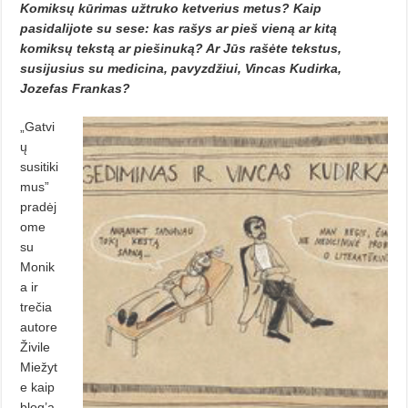
Komiksų kūrimas užtruko ketverius metus? Kaip
pasidalijote su sese: kas rašys ar pieš vieną ar kitą
komiksų tekstą ar piešinuką? Ar Jūs rašėte tekstus,
susijusius su medicina, pavyzdžiui, Vincas Kudirka,
Jozefas Frankas?
„Gatvi
ų
susitiki
mus”
pradėj
ome
su
Monik
a ir
trečia
autore
Živile
Miežyt
e kaip
blog’ą,