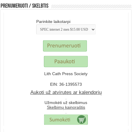
Prenumeruoti / Skelbtis
Parinkite laikotarpi
Lith Cath Press Society
EIN: 36-1395573
Aukoti už atvirutes ar kalendorių
.
Užmokėti už skelbimus
Skelbimų kainoraštis
.