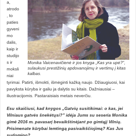
a,
atrodo
, to
paties
gyveni
mo
dalis,
kaip ir
studijo
s ir
Monika Vaicenavičienė ir jos knyga „Kas yra upė?“,
sulaukusi prestižinių apdovanojimų ir vertimų į kitas
moksli
kalbas.
niai
tyrimai. Patirti, išmokti, išmėginti kažką naujo. Džiaugiuosi, kai
pavyksta kūryba ir galiu ja dalytis su kitais. Dažniausiai –
iliustracijomis. Pastaraisiais metais neverčiu.
Esu skaičiusi, kad knygos „Gatvių susitikimai: o kas, jei
Vilniaus gatvės šnekėtųsi?” idėja Jums su seseria Monika
gimė 2016 m. pavasarį bevaikštinėjant po gimtąjį Vilnių.
Prisimenate kūrybai lemtingą pasivaikščiojimą? Kas Jus
sudomino?