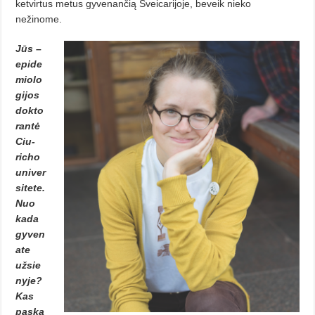
ketvirtus metus gyvenančią Šveicarijoje, beveik nieko
nežinome.
Jūs –
epide
miolo
gijos
dokto
rantė
Ciu­
richo
univer
sitete.
Nuo
kada
gyven
ate
užsie
nyje?
Kas
paska