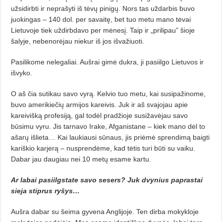
užsidirbti ir neprašyti iš tėvų pinigų. Nors tas uždarbis buvo
juokingas – 140 dol. per savaitę, bet tuo metu ma­no tėvai
Lietuvoje tiek uždirbdavo per mėnesį. Taip ir „prilipau” šioje
šalyje, nebenorėjau niekur iš jos išvažiuoti.
Pasilikome nelegaliai. Aušrai gimė dukra, ji pasiilgo Lietuvos ir
išvyko.
O aš čia sutikau savo vyrą. Kelvio tuo metu, kai susipažinome,
buvo amerikiečių armijos kareivis. Juk ir aš svajojau apie
kareivišką profesiją, gal todėl pradžioje susižavėjau savo
būsimu vyru. Jis tarnavo Irake, Afganistane – kiek mano dėl to
ašarų išlieta… Kai lau­kiausi sūnaus, jis priėmė sprendimą baigti
kariškio karjerą – nusprendėme, kad tėtis turi būti su vaiku.
Dabar jau daugiau nei 10 metų esame kartu.
Ar labai pasiilgstate savo sesers? Juk dvynius paprastai
sieja stiprus ryšys…
Aušra dabar su šeima gyvena Anglijoje. Ten dirba mokykloje