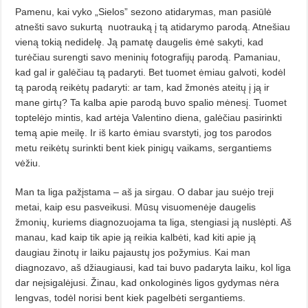
Pamenu, kai vyko „Sielos” sezono atidarymas, man pasiūlė
atnešti savo sukurtą
nuotrauką į tą atidarymo parodą. Atnešiau
vieną tokią nedidelę. Ją pamatę daugelis ėmė sakyti, kad
turėčiau surengti savo meninių fotografijų parodą. Pamaniau,
kad gal ir galėčiau tą padaryti. Bet tuomet ėmiau galvoti, kodėl
tą parodą reikėtų padaryti: ar tam, kad žmonės ateitų į ją ir
mane girtų? Ta kalba apie parodą buvo spalio mėnesį. Tuomet
toptelėjo mintis, kad artėja Valentino diena, galėčiau pasirinkti
temą apie meilę. Ir iš karto ėmiau svarstyti, jog tos parodos
metu reikėtų surinkti bent kiek pinigų vaikams, sergantiems
vėžiu.
Man ta liga pažįstama – aš ja sirgau. O dabar jau suėjo treji
metai, kaip esu pasveikusi. Mūsų visuomenė­je daugelis
žmonių, kuriems diagnozuojama ta liga, stengiasi ją nuslėpti. Aš
manau, kad kaip tik apie ją reikia kalbėti, kad kiti apie ją
daugiau žinotų ir laiku pajaustų jos požymius. Kai man
diagnozavo, aš džiaugiausi, kad tai buvo padaryta laiku, kol liga
dar neįsigalėjusi. Žinau, kad onkologinės ligos gydymas nėra
lengvas, todėl norisi bent kiek pagelbėti sergantiems.