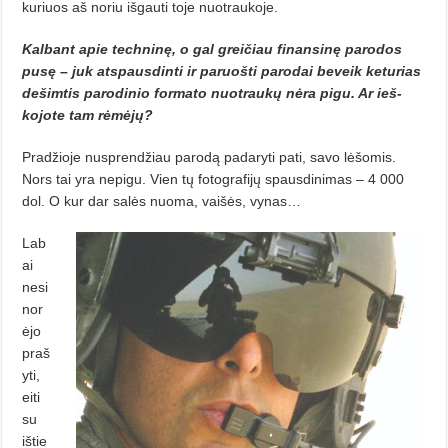
kuriuos aš noriu išgauti toje nuotraukoje.
Kalbant apie techninę, o gal greičiau finansinę parodos
pusę – juk atspausdinti ir paruošti parodai beveik keturias
dešimtis parodinio formato nuotraukų nėra pigu. Ar ieš­
kojote tam rėmėjų?
Pradžioje nusprendžiau parodą padaryti pati, savo lėšomis.
Nors tai yra nepigu. Vien tų fotografijų spausdinimas – 4 000
dol. O kur dar salės nuoma, vaišės, vynas…
Lab
ai
nesi
nor
ėjo
praš
yti,
eiti
su
ištie