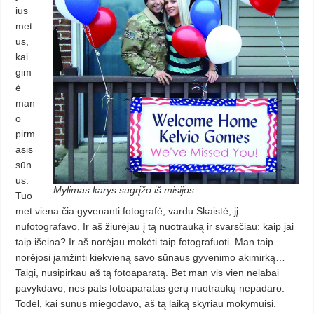
ius
met
us,
kai
gim
ė
man
o
pirm
asis
sūn
us.
Mylimas karys sugrįžo iš misijos.
Tuo
met viena čia gyvenanti fotografė, vardu Skaistė, jį
nufotografavo. Ir aš žiūrėjau į tą nuotrauką ir svarsčiau: kaip jai
taip išeina? Ir aš norėjau mokėti taip fotografuoti. Man taip
norėjosi įamžinti kiekvieną savo sūnaus gyvenimo akimirką…
Taigi, nusipirkau aš tą fotoaparatą. Bet man vis vien nelabai
pavykdavo, nes pats fotoaparatas gerų nuotraukų nepadaro.
Todėl, kai sūnus miegodavo, aš tą laiką skyriau mokymuisi.