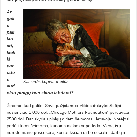
Ar
gali
u
pak
lau
sti,
kiek
iš
par
odo
s
Kai širdis kupina meilės.
suri
nktų pinigų bus skirta labdarai?
Žinoma, kad galite. Savo pažįstamos Mildos dukrytei Sofijai
nusiunčiau 1 000 dol. „Chicago Mothers Foundation” perdaviau
2500 dol. Dar skyriau pinigų dviem šeimoms Lietuvoje. Norėjosi
padėti toms šeimoms, kurioms niekas nepadeda. Vieną iš jų
nurodė mano pusseserė, kuri anksčiau dirbo socialinį darbą ir