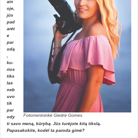
ain
oje,
jūs
pad
arėt
e
par
odą
,
ku­
rios
tiks
las
neb
uvo
tik
par
Fotomenininkė Giedrė Gomes.
ody
ti savo meną, kūrybą. Jūs turėjote kitą tikslą.
Papasakokite, kodėl ta paroda gimė?