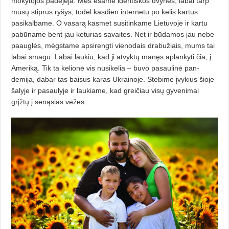
mokytojos padėjėja. Mes esame identiškos dvynės, labai tarp
mūsų stiprus ryšys, todėl kasdien internetu po kelis kartus
pasikalbame. O vasarą kasmet susitinkame Lietuvoje ir kartu
pabūname bent jau keturias savaites. Net ir būda­mos jau nebe
paauglės, mėgstame apsirengti vienodais drabužiais, mums tai
labai smagu. Labai laukiu, kad ji atvyk­tų manęs aplankyti čia, į
Ameriką. Tik ta kelionė vis nusikelia – buvo pasaulinė pan­
demija, dabar tas baisus karas Ukrainoje. Stebime įvykius šioje
šalyje ir pasaulyje ir laukiame, kad greičiau visų gyvenimai
grįžtų į senąsias vėžes.