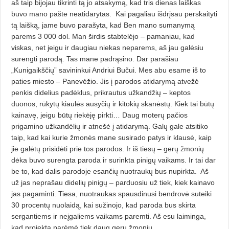
aš taip bijojau tikrinti tą jo atsakymą, kad tris dienas laiškas
buvo mano pašte neatidarytas.
Kai pagaliau išdrįsau perskaityti
tą laišką, jame buvo parašyta, kad Ben mano sumanymą
parems 3 000 dol. Man širdis stabtelėjo – pamaniau, kad
viskas, net jeigu ir daugiau niekas neparems, aš jau galėsiu
surengti parodą. Tas mane padrąsino. Dar parašiau
„Kunigaikščių” savininkui Andriui Bučui. Mes abu esame iš to
paties mies­to – Panevėžio. Jis į parodos atidarymą atvežė
penkis didelius padėklus, prikrautus užkandžių – keptos
duonos, rūkytų kiaulės ausyčių ir kitokių skanėstų. Kiek tai būtų
kainavę, jeigu būtų riekėję pirkti… Daug moterų pačios
prigamino už­kandėlių ir atnešė į atidarymą. Galų gale atsitiko
taip, kad kai kurie žmonės mane susirado patys ir klausė, kaip
jie galėtų prisidėti prie tos parodos. Ir iš tiesų – gerų žmonių
dėka buvo sureng­ta paroda ir surinkta pinigų vaikams. Ir tai dar
be to, kad dalis parodoje esančių nuotraukų bus nupirkta.
Aš
už jas neprašau didelių pinigų – parduosiu už tiek, kiek kainavo
jas pagaminti. Tiesa, nuotraukas spausdinusi bendrovė suteiki
30 procentų nuolaidą, kai sužinojo, kad paroda bus skirta
sergantiems ir neįgaliems vaikams paremti. Aš esu laiminga,
kad projektą parėmė tiek daug gerų žmonių.