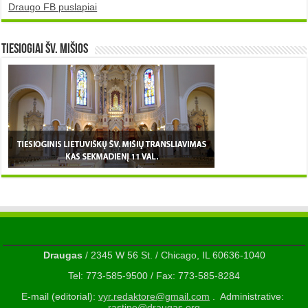
Draugo FB puslapiai
TIESIOGIAI šv. MIŠIOS
Draugas
/ 2345 W 56 St. / Chicago, IL 60636-1040
Tel: 773-585-9500 / Fax: 773-585-8284
E-mail (editorial):
vyr.redaktore@gmail.com
. Administrative:
rastine@draugas.org