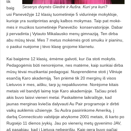
tik
Seserys dvynės Giedrė ir Aušra. Kuri yra kuri?
baig
usi Panevėžyje 12 klasių tuometinėje 5 vidurinėje mokykloje,
kurioje yra sustiprintas anglų kalbos mokymas. Taip pat mokė­
mės ir muzikos tuometinėje Panevėžio
konservatorijoje. Dabar
ji pervadinta į Vytauto Mikalausko menų gimnaziją. Ten dirba
abu mūsų tėvai. Mes 7 metus mokėmės groti smuiku ir pianinu,
o paskui nuėjome į tėvo klasę grojome klarnetu.
Kai baigėme 12 klasių, ėmėme galvoti, kur čia stoti mokytis.
Pedagogėmis būti nenorėjome, nes matėme, kaip sunkiai dirba
mūsų tėvai muzikantai pedagogai. Nusprendėme stoti į Vilniuje
esančią Karo akademiją. Ten priėmė tik 20 merginų iš visos
Lietuvos ir mes, aišku, tarp jų nepakliuvome. Norėjome kitais
metais vėl bandyti laimę toje Karo akademijoje. Tačiau prieš
akis buvo laisvi vieneri metai. Paskaitėme laikraštyje, kad
jaunas merginas kviečia dalyvauti Au Pair programoje ir dirbti
vaikų auklėmis užsienyje. Su Aušra pasirinkome Ameri­ką, į
darbą Connecticuto valstijoje atvykome 2001 metais, iš karto po
Rugsėjo 11 dienos įvykių. Jau po vienerių metų gyvenimo JAV,
aš pasakiau, kad į Lietuvą nebegrįšiu. Kaip gera buvo pačiai