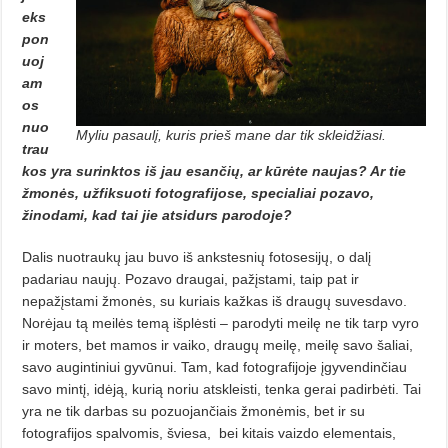
eks
pon
uoj
am
os
nuo
Myliu pasaulį, kuris prieš mane dar tik skleidžiasi.
trau
kos yra surinktos iš jau esančių, ar kūrėte naujas? Ar tie
žmonės, užfiksuoti fotografijose, specialiai pozavo,
žinodami, kad tai jie atsidurs parodoje?
Dalis nuotraukų jau buvo iš ankstesnių fotosesijų, o dalį
padariau naujų. Pozavo draugai, pažįstami, taip pat ir
nepažįstami žmonės, su kuriais kažkas iš draugų suvesdavo.
Norėjau tą meilės temą išplėsti – parodyti meilę ne tik tarp vyro
ir moters, bet mamos ir vaiko, draugų meilę, meilę savo šaliai,
savo augintiniui gyvūnui. Tam, kad fotografijoje įgyvendinčiau
savo mintį, idėją, kurią noriu atskleisti, tenka gerai padirbėti. Tai
yra ne tik darbas su pozuojančiais žmonėmis, bet ir su
fotografijos spalvomis, šviesa,
bei kitais vaizdo elementais,