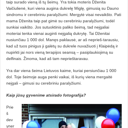
taip surado vieną iš tų šeimų. Yra tokia moteris Dženita
Vaičiulienė, kuri viena augina dukrelę Miglę, gimusią su Dauno
sindromu ir cerebriniu paralyžiumi. Mergytė visai nevaikšto. Pati
mama Dženi­ta taip pat gimė su cerebriniu paralyžiumi, todėl
sunkiai vaikšto. Jos sutuok­tinis paliko šeimą, tad neįgaliai
moteriai tenka vienai auginti neįgalią dukrytę. Tai Dženitai
nusiunčiau 1 000 dol. Manęs paklausė, ar aš neprieš-tarausiu,
kad už tuos pinigus ji galėtų su dukrele nuvažiuoti į Klaipėdą ir
nupirkti jai nors vieną terapijos seansą – pasiplaukiojimą su
delfinais. Žinoma, kad aš tam neprieštaravau.
Yra dar viena šeima Lietuvos kaime, kuriai persiunčiau 1 000
dol. Toje šeimoje auga penki vaikai, iš kurių viena mergaitė
neįgali – gimusi su cereb­riniu paralyžiumi.
Kaip jūsų gyvenime atsirado fotografija?
Prie
š
dev
yner