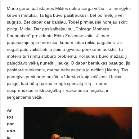
Mano geros pažįstamos Mildos dukra serga vėžiu. Tai mergytei
ketveri metukai. Ta liga buvo pasitraukusi, bet po metų ji vėl
sugrįžo. Bet dabar dar baisiau. Todėl pirmiausiai norėjau skirti
pinigų Mildai. Dar pasikalbėjau su „Chicago Mothers
Foundation” prezidente Edita Zasimauskaite. Ji man
papasakojo apie berniuką, kuriam labai reikia pagalbos. Jis
negali pats vaikščioti, o šeima gyvena penktame aukšte. Ta
moteris turi rimtų stuburo problemų. Kol sūnus buvo mažas, ji
pajėgdavo vaiką nunešti į lauką. O dabar berniukas paaugo, jis
pasidarė sunkes­nis, mama nebepajėgia jo nešioti į kiemą. Tas
paauglys penktame aukšte už­darytas kaip kalėjime. Reikia
pinigų, kad būtų galima įrengti specialų liftą. Tuomet
nusprendžiau rinkti pagalbą ir vaikams su negalia, ir
sergantiems vė­žiu.
Ar
tos
par
odo
je