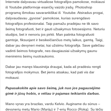
Internete dalyvavau virtualiose fotografijos pamokose, mokiausi
iš Youtube platformoje esančių vaizdo įrašų. Photoshop
programą išmokau savarankiškai iš
Youtube. Atsiradus progai,
dalyvaudavau „gyvose” pamokose, kurias surengdavo
fotografijos profesionalai. Taip pamažu pradėjau ne tik savo
šeimą fotografuoti, bet ir gauti užsakymus fotosesijoms. Neturiu
studijos, bet ir nenoriu jos pirkti. Man patinka fotografuoti
gamtoje, fiksuojant ir besikeičiančius metų laikus, gamtą. Taigi,
dabar jau devyneri metai, kai užsiimu fotografija. Save galėčiau
vadinti šeimos fotografe, nes daugiausiai užsakymų gaunu
meninėms šeimų nuotraukoms.
Dabar jau manęs klausinėja draugai, kada aš pradėsiu rengti
fotografijos mokymus. Bet jiems atsakau, kad pati vis dar
mokausi.
Papasakokite apie savo šeimą, juk nuo jos pagausėjimo
gimė ir jūsų hobis, o vėliau ir pajamas teikiantis darbas.
Mano vyras yra brazilas, vardu Kelvio. Auginame du sūnus –
devynerių metų Mario (Marijų) ir 7-erių Rocco (Roką). Su tėčiu