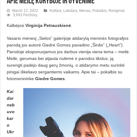
Apie meilę kūryboje ir gyvenime
March 12, 2022
Kultūra
,
Labdara
,
Menas
,
Pokalbis
,
Renginiai
3,693 Peržiūrų
Kalbėjosi
Virginija Petrauskienė
.
Vasario mėnesį „Sielos” galerijoje atidarytą meninės fotografjos
parodą jos autorė Giedrė Gomes pavadino „Širdis” („Heart”).
Parodoje eksponuojamus jos darbus vienija viena tema – meilė.
Meilė, gerumas bei atjauta nulėmė ir parodos tikslus: ją
surengti padėjo daug gerų žmonių, o atidarymo metu surinkti
pinigai iškeliavo sergantiems vaikams. Apie tai – pokalbis su
fotomenininke
Giedre Gomes
.
Kai
dar
neb
uvo
kar
o
Ukr