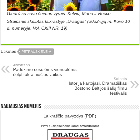
Giedrė su savo šeimos vyrais: Kelvio, Mario ir Rocco.
Straipsnis skelbtas laikraštyje „Draugas” (2022-ųjų m. Kovo 10
d. numeryje, Vol. CXIII NR. 19)
Etiketės
PETRAUSKIENĖ-V.
Ankstesnis
Padėkime seselėms vienuolėms
šelpti ukrainiečius vaikus
Sekantis
Istorija kartojasi. Dramatiškas
Bostono Baltijos šalių filmų
festivalis
Naujausias numeris
Laikraščio pavyzdys
(PDF)
Pirmi puslapiai nemokamai smalsuoliams