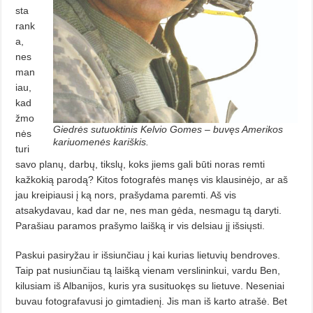
sta
rank
a,
nes
man
iau,
kad
žmo
Giedrės sutuoktinis Kelvio Gomes – buvęs Amerikos
nės
kariuomenės kariškis.
turi
savo planų, darbų, tikslų, koks jiems gali būti noras remti
kažkokią parodą? Kitos fotografės manęs vis klausinėjo, ar aš
jau kreipiausi į ką nors, prašydama paremti. Aš vis
atsakydavau, kad dar ne, nes man gėda, nesma­gu tą daryti.
Parašiau paramos prašymo laišką ir vis delsiau jį išsiųsti.
Paskui pasiryžau ir išsiunčiau į kai kurias lietuvių bendroves.
Taip pat nusiunčiau tą laišką vienam verslininkui, vardu Ben,
kilusiam iš Albanijos, kuris yra susituokęs su lietuve. Neseniai
buvau fotografavusi jo gimtadienį. Jis man iš karto atrašė. Bet