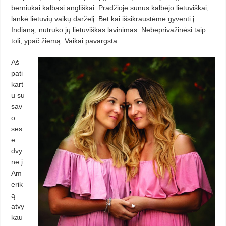
berniukai kalbasi angliškai. Pradžioje sūnūs kalbėjo lietuviškai,
lankė lietuvių vaikų darželį. Bet kai išsikraustėme gyventi į
Indianą, nutrūko jų lietuviškas lavinimas. Nebeprivažinėsi taip
toli, ypač žiemą. Vaikai pavargsta.
Aš
pati
kart
u su
sav
o
ses
e
dvy
ne į
Am
erik
ą
atvy
kau