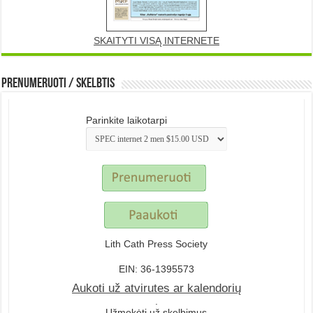
SKAITYTI VISĄ INTERNETE
Prenumeruoti / Skelbtis
Parinkite laikotarpi
Lith Cath Press Society
EIN: 36-1395573
Aukoti už atvirutes ar kalendorių
.
Užmokėti už skelbimus