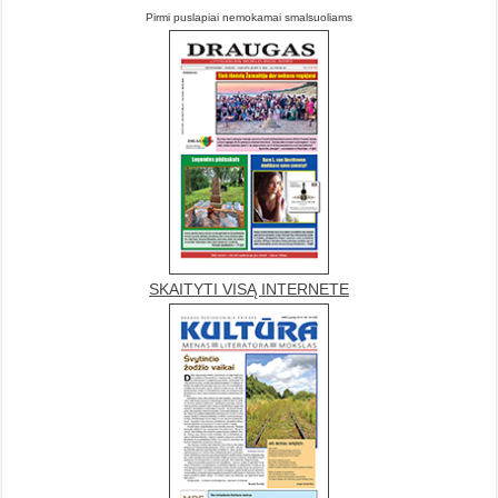
Pirmi puslapiai nemokamai smalsuoliams
SKAITYTI VISĄ INTERNETE