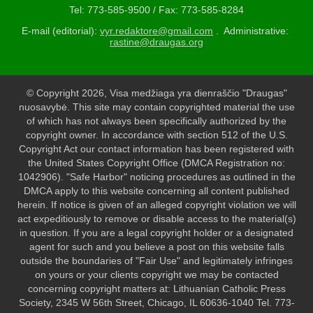
Tel: 773-585-9500 / Fax: 773-585-8284
E-mail (editorial):
vyr.redaktore@gmail.com
. Administrative:
rastine@draugas.org
© Copyright 2026, Visa medžiaga yra dienraščio "Draugas"
nuosavybė. This site may contain copyrighted material the use
of which has not always been specifically authorized by the
copyright owner. In accordance with section 512 of the U.S.
Copyright Act our contact information has been registered with
the United States Copyright Office (DMCA Registration no:
1042906). "Safe Harbor" noticing procedures as outlined in the
DMCA apply to this website concerning all content published
herein. If notice is given of an alleged copyright violation we will
act expeditiously to remove or disable access to the material(s)
in question. If you are a legal copyright holder or a designated
agent for such and you believe a post on this website falls
outside the boundaries of "Fair Use" and legitimately infringes
on yours or your clients copyright we may be contacted
concerning copyright matters at: Lithuanian Catholic Press
Society, 2345 W 56th Street, Chicago, IL 60636-1040 Tel. 773-