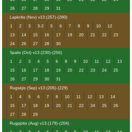
26
27
28
29
31
Lapkritis (Nov) v13:(257)-(280)
1
2
3
3-2
5
6
7
8
9
10
12
13
14
15
16
17
19
20
21
22
23
24
26
27
28
30
Spalis (Oct) v13:(230)-(256)
1
2
3
4
5
6
8
9
10
11
12
13
15
16
17
18
19
20
22
23
24
25
26
27
29
30
31
Rugsėjis (Sep) v13:(205)-(229)
1
4
5
6
7
8
10
11
12
13
14
15
17
18
19
20
21
22
24
25
26
27
28
29
Rugpjūtis (Aug) v13:(179)-(204)