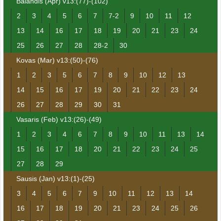
Balandis (Apr) v13:(77)-(102)
2
3
4
5
6
7
7-2
9
10
11
12
13
14
16
17
18
19
20
21
23
24
25
26
27
28
28-2
30
Kovas (Mar) v13:(50)-(76)
1
2
3
5
6
7
8
9
10
12
13
14
15
16
17
19
20
21
22
23
24
26
27
28
29
30
31
Vasaris (Feb) v13:(26)-(49)
1
2
3
4
6
7
8
9
10
11
13
14
15
16
17
18
20
21
22
23
24
25
27
28
29
Sausis (Jan) v13:(1)-(25)
3
4
5
6
7
9
10
11
12
13
14
16
17
18
19
20
21
23
24
25
26