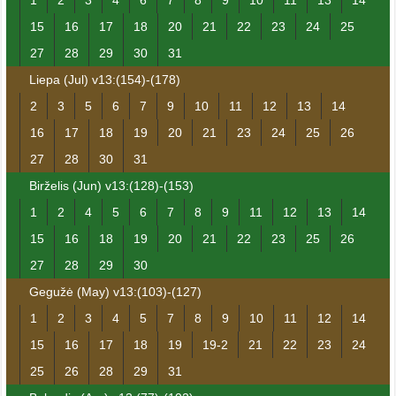
1
2
3
4
6
7
8
9
10
11
13
14
15
16
17
18
20
21
22
23
24
25
27
28
29
30
31
Liepa (Jul) v13:(154)-(178)
2
3
5
6
7
9
10
11
12
13
14
16
17
18
19
20
21
23
24
25
26
27
28
30
31
Birželis (Jun) v13:(128)-(153)
1
2
4
5
6
7
8
9
11
12
13
14
15
16
18
19
20
21
22
23
25
26
27
28
29
30
Gegužė (May) v13:(103)-(127)
1
2
3
4
5
7
8
9
10
11
12
14
15
16
17
18
19
19-2
21
22
23
24
25
26
28
29
31