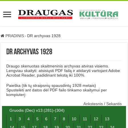
PRADINIS
-
DR archyvas 1928
DR archyvas 1928
Draugo skenuotas skaitmeninis archyvas atviras visiems.
Lengviau skaityti: atsisiųsti PDF failą ir atidaryti vartojant Adobe
Acrobat Reader, padidinant tekstą iki 100%.
Paieška (tik tų straipsnių spausdintų 1928 metais)
Spustelėti ant datos dėl PDF failo tinkamo skaitymui per
kompiuterį:
Ankstesnis
/
Sekantis
Gruodis (Dec) v13:(281)-(304)
1
3
4
5
6
7
8
10
11
12
13
14
15
17
18
19
20
21
22
22
24