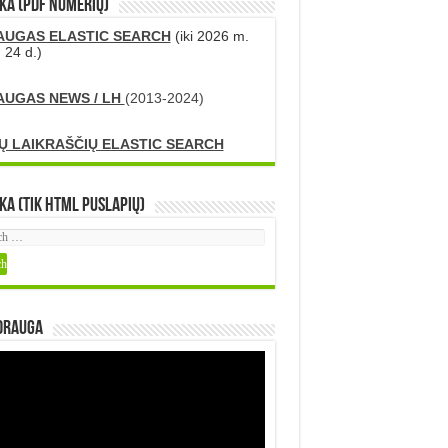
KA (PDF numerių)
AUGAS ELASTIC SEARCH
(iki 2026 m.
 24 d.)
AUGAS NEWS / LH
(2013-2024)
Ų LAIKRAŠČIŲ ELASTIC SEARCH
ka (tik HTML puslapių)
DRAUGA