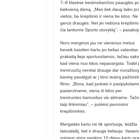
7–8 klasėse besimokančios pa­aug­lės po 
kiekvieną dieną. „Mes tiek daug laiko p
vietos, be krepšinio ir viena be kitos. N
geros draugės. Net jei nebūna krep­šinio 
čia lan­kome Sporto stovyklą”, – pasakoj
Nors merginos jau ne vienerius metus
beveik kasdien kartu po kelias valandas
prakaitą lieja sportuoda­mos, tačiau sako
kad viena nuo kitos nepavargsta. Todėl 
treniruočių ne­retai drauge dar nuvažiuoj
kavinę pavalgyti ar į kino teatrą pažiūrėti
filmo. „Būna, kad juokais ir pasipykstam
pasierziname, viena iš kitos per
treniruotes kamuolius vis atimame. Tači
taip linksmiau”, – juo­kėsi jaunosios
krepšininkės.
Mergaitės kartu ne tik sportuoja, leidžia
laisvalaikį, bet ir drauge keliauja. Vasari
mėnesį visos penkios 10 dienų kartu pral