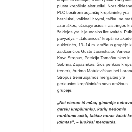
plūsta krepšinio aistruoliai. Nors didesnė
PLC besitreniruojančių krepši­nin­kų yra
berniukai, vaikinai ir vyrai, tačiau ne ma
azartiškos, užsispyrusios ir aistringos kr
žaidėjos yra ir jaunosios lietuvaitės. Pui
pavyzdys – „Lituanicos” krepšinio akade
auklėtinės, 13–14 m. amžiaus grupėje k
žai­džiančios Gustė Jasinskaitė, Vanesa 
Kaya Stropus, Patricija Tama­šauskas ir
Sabrina Zapašnikas. Šios penkios krepš
trenerių Aurimo Matulevičiaus bei Laran
Stropus treniruojamos mergaitės yra
geriausios krepšininkės savo amžiaus
grupėje.
„Nei vienos iš mūsų giminėje ne­buv
garsių krepšininkų, kurių pėdo­mis
norėtume sekti, tačiau noras žaisti kr
įgimtas”, – juokėsi mergaitės.