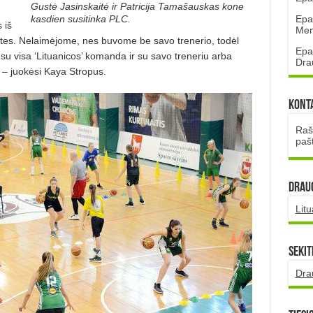
Gustė Jasinskaitė ir Patricija Tamašauskas kone
Epa
kasdien susitinka PLC.
 iš
Mena
ites. Nelaimėjome, nes buvome be savo trenerio, todėl
Epa
 su visa ‘Lituanicos’ komanda ir su savo treneriu arba
Dra
”, – juokėsi Kaya Stropus.
Kont
Rašt
paš
DRAUG
Lit
Sekit
Dra