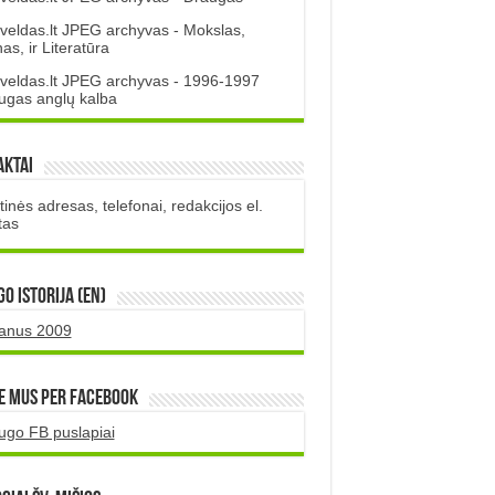
veldas.lt JPEG archyvas - Mokslas,
s, ir Literatūra
veldas.lt JPEG archyvas - 1996-1997
ugas anglų kalba
aktai
inės adresas, telefonai, redakcijos el.
tas
O istorija (EN)
uanus 2009
e mus per Facebook
ugo FB puslapiai