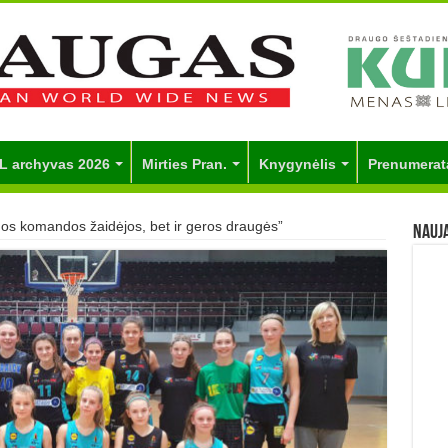
L archyvas 2026
Mirties Pran.
Knygynėlis
Prenumerat
nos komandos žaidėjos, bet ir geros draugės”
Nauj