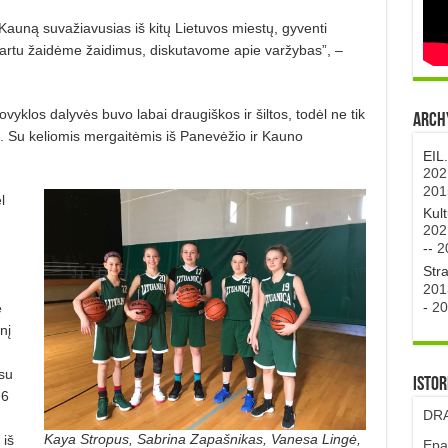
į Kauną suvažiavusias iš kitų Lietuvos miestų, gyventi
Kartu žaidėme žaidimus, diskutavome apie varžybas”, –
tovyklos dalyvės buvo labai draugiškos ir šiltos, todėl ne tik
Archy
. Su keliomis mergaitėmis iš Panevėžio ir Kauno
EIL
202
201
l
Kul
202
--
2
Str
201
-
20
e
nį
su
Istor
 6
DRA
Kaya Stropus, Sabrina Zapašnikas, Vanesa Lingė,
 iš
Epa