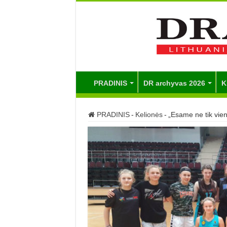
PRADINIS
DR archyvas 2026
K
PRADINIS
-
Kelionės
-
„Esame ne tik vie