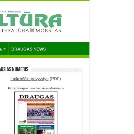
a
DRAUGAS NEWS
ausias numeris
Laikraščio pavyzdys
(PDF)
Pirmi puslapiai nemokamai smalsuoliams