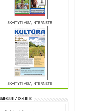
SKAITYTI VISĄ INTERNETE
SKAITYTI VISĄ INTERNETE
meruoti / Skelbtis