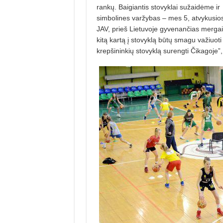
rankų. Baigiantis stovyklai sužaidė­me ir
simbolines varžybas – mes 5, atvykusios
JAV, prieš Lietuvoje gy­venančias merga
kitą kartą į stovyklą būtų smagu važiuoti
krep­ši­ninkių stovyklą surengti Čikagoje