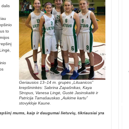
 dalis
žiau
epšinio
kus to
mijos
repšinį
Lingė,
inio
os
Geriausios 13–14 m. grupės „Lituanicos”
krepšininkės: Sabrina Zapašnikas, Kaya
Stropus, Vanesa Lingė, Gustė Jasinskaitė ir
Patricija Tamašauskas „Aukime kartu”
o
stovykloje Kaune.
epšinį mums, kaip ir daugumai lietuvių, tikriausiai yra