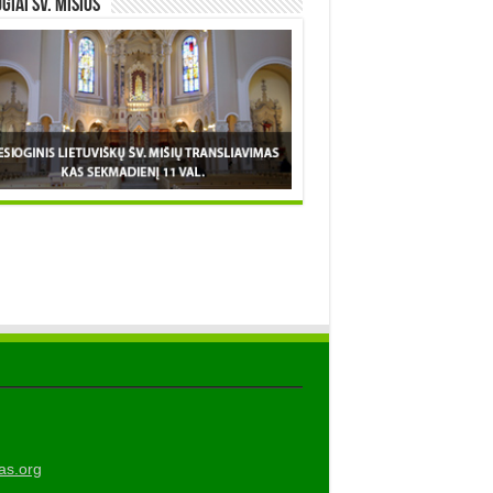
OGIAI šv. MIŠIOS
as.org