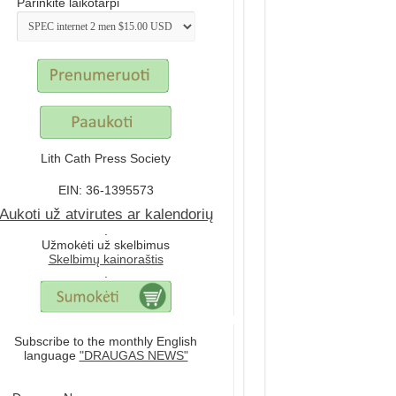
Parinkite laikotarpi
Lith Cath Press Society
EIN: 36-1395573
Aukoti už atvirutes ar kalendorių
.
Užmokėti už skelbimus
Skelbimų kainoraštis
.
Subscribe to the monthly English
language
"DRAUGAS NEWS"