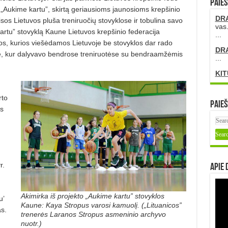
PAIEŠ
ą „Aukime kartu”, skirtą geriausioms jaunosioms krepšinio
DR
sos Lietuvos pluša treniruočių sto­vyklose ir tobulina savo
vas.
artu” stovyklą Kaune Lietuvos krepšinio federacija
...
agos, kurios viešėda­mos Lietuvoje be stovyklos dar rado
DR
žyje, kur dalyvavo bendrose treni­ruotėse su bendraamžėmis
...
KIT
rto
Paieš
s
r.
Apie 
Akimirka iš projekto „Aukime kartu” stovyklos
u’
Kaune: Kaya Stropus varosi kamuolį. („Lituanicos”
s.
trenerės Laranos Stropus asmeninio archyvo
nuotr.)