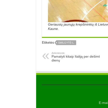
Geriausių jaunųjų krepšininkių iš Lietuv
Kaune.
Etiketės
SMILGYTĖ-L.
Ankstesnis
Pamatyti kitaip Italiją per dešimt
dienų
E-mail