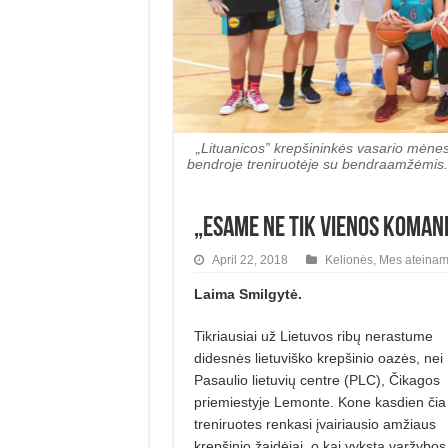
„Lituanicos” krepšininkės vasario mėnesį
bendroje treniruotėje su bendraamžėmis.
„Esame ne tik vienos komand
April 22, 2018
Kelionės
,
Mes ateinam
Laima Smilgytė.
Tikriausiai už Lietuvos ribų nerastume
didesnės lietuviško krepši­nio oazės, nei
Pasaulio lietuvių centre (PLC), Čikagos
priemiestyje Lemonte. Kone kasdien čia 
treniruotes renkasi įvairiausio amžiaus
krepšinio žaidėjai, o kai vyksta varžybos