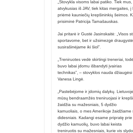
„Stovykla visoms labai patiko. Tiek mus,
atvykusias iš JAV, tiek kitas mergaites, 
priėmė kauniečių krepšininkių šei­mos. 
prisiminė Patricija Tamašauskas.
Jai pritarė ir Gustė Jasinskaitė: „Visos s
sportavome, bet ir užsimezgė draugystė
susirašinėjame iki šiol”.
„Treniruotes vedė skirtingi tre­neriai, todė
buvo labai įdomu išban­dyti įvairias
technikas”, – stovyklos nauda džiaugėsi
Vanesa Lingė.
„Pastebėjome ir įdomių dalykų. Lietuvoj
mūsų bendraamžės treni­ruojasi ir krepši
žaidžia su mažesniais, 5 dydžio
kamuoliais, o mes Amerikoje žaidžiame 
didesniais. Kadangi esame pripratę prie
dydžio kamuolių, buvo labai keista
treniruotis su mažesniais, kurie vis slydo