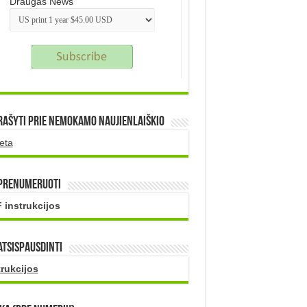
Draugas News
rašyti prie nemokamo naujienlaiškio
eta
 prenumeruoti
 instrukcijos
atsispausdinti
trukcijos