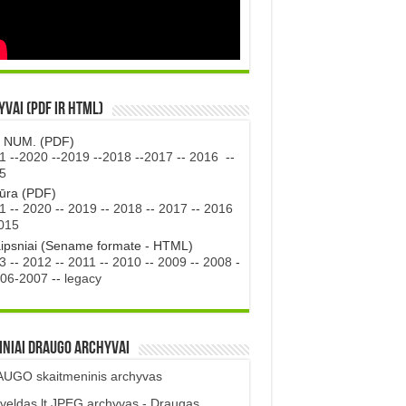
vai (PDF ir HTML)
. NUM. (PDF)
1
--
2020
--
2019
--
2018
--
2017
--
2016
--
5
tūra (PDF)
1
--
2020
--
2019
--
2018
--
2017
--
2016
015
aipsniai (Sename formate - HTML)
3
--
2012
--
2011
--
2010
--
2009
--
2008
-
06-2007
--
legacy
iniai DRAUGO Archyvai
UGO skaitmeninis archyvas
veldas.lt JPEG archyvas - Draugas