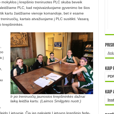
mokyklos į krepšinio tre­niruotes P
LC skuba beveik
raleidžiame PLC, kad neįsivaizduojame gy­venimo be šios
e tik kartu žaidžiame vienoje komandoje, bet ir esame
treniruočių, kartais atvažiuoja­me į PLC susitikti. Vasarą
o krepšininkės.
Prisi
,
po
Ank
a į
Kaip
e,
PDF
au
Kaip 
Ir po treniruočių jaunosios krepšininkės dažnai
Ins
laiką leidžia kartu. (Laimos Smilgytės nuotr.)
o
eido Lietuvoje. Čia jas pakvietė Lietuvos krepšinio fede­