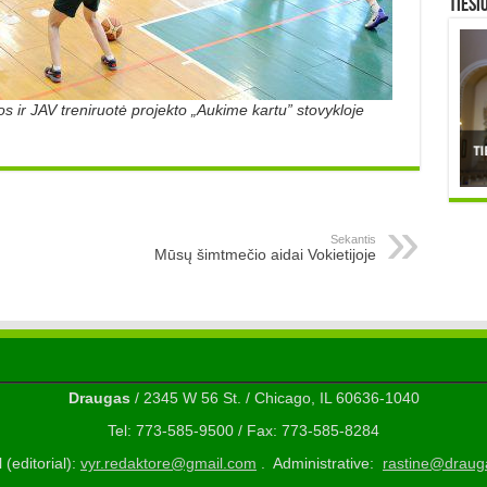
TIESI
os ir JAV treniruotė projekto „Aukime kartu” stovykloje
Sekantis
Mūsų šimtmečio aidai Vokietijoje
Draugas
/ 2345 W 56 St. / Chicago, IL 60636-1040
Tel: 773-585-9500 / Fax: 773-585-8284
 (editorial):
vyr.redaktore@gmail.com
. Administrative:
rastine@draug