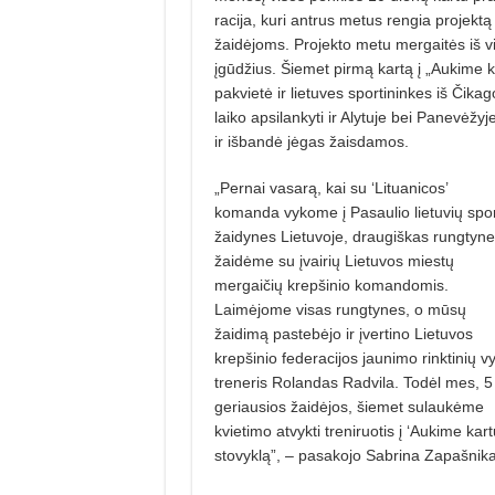
racija, kuri antrus metus rengia projekt
žai­dėjoms. Projekto metu mergaitės iš vi
įgūdžius. Šiemet pirmą kartą į „Aukime k
pakvietė ir lietuves ­spor­tininkes iš Čik
laiko apsilankyti ir Alytuje bei Pane­vė
ir išbandė jėgas žaisdamos.
„Pernai vasarą, kai su ‘Lituani­cos’
komanda vykome į Pasaulio lietuvių spo
žaidynes Lietuvoje, draugiškas rungtyne
žaidėme su įvairių Lietuvos miestų
mergaičių krepšinio komandomis.
Laimėjome visas rungtynes, o mūsų
žaidimą pastebėjo ir įvertino Lietuvos
krep­šinio federacijos jaunimo rinktinių vy
treneris Rolandas Radvila. Todėl mes, 5
geriausios žaidėjos, šiemet sulaukėme
kvietimo atvykti treni­ruotis į ‘Aukime kart
stovyklą”, – pasakojo Sabrina Zapašnika