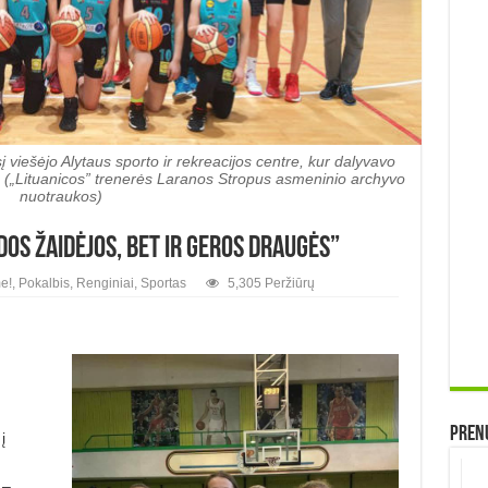
 viešėjo Alytaus sporto ir rekreacijos centre, kur dalyvavo
 („Lituanicos” trenerės Laranos Stropus asmeninio archyvo
nuotraukos)
os žaidėjos, bet ir geros draugės”
e!
,
Pokalbis
,
Renginiai
,
Sportas
5,305 Peržiūrų
Prenu
į
 –