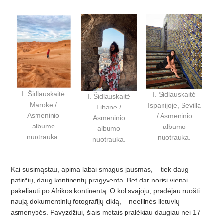
I. Šidlauskaitė
I. Šidlauskaitė
I. Šidlauskaitė
Maroke /
Ispanijoje, Sevilla
Libane /
Asmeninio
/ Asmeninio
Asmeninio
albumo
albumo
albumo
nuotrauka.
nuotrauka.
nuotrauka.
Kai susimąstau, apima labai smagus jausmas, – tiek daug
patirčių, daug kontinentų pragyventa. Bet dar norisi vienai
pakeliauti po Afrikos kontinentą. O kol svajoju, pradėjau ruošti
naują dokumentinių fotografijų ciklą, – neeilinės lietuvių
asmenybės. Pavyzdžiui, šiais metais pralėkiau daugiau nei 17