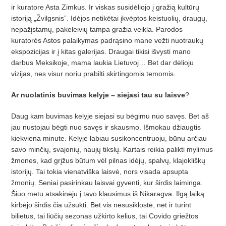
ir kuratore Asta Zimkus. Ir viskas susidėliojo į gražią kultūrų
istoriją „Žvilgsnis”. Idėjos netikėtai įkvėptos keistuolių, draugų,
nepažįstamų, pakeleivių tampa gražia veikla. Parodos
kuratorės Astos palaikymas padrąsino mane vežti nuotraukų
ekspozicijas ir į kitas galerijas. Draugai tikisi išvysti mano
darbus Meksikoje, mama laukia Lietuvoj… Bet dar dėlioju
vizijas, nes visur noriu prabilti skirtingomis temomis.
Ar nuolatinis buvimas kelyje – siejasi tau su laisve
?
Daug kam buvimas kelyje siejasi su bėgimu nuo savęs. Bet aš
jau nustojau bėgti nuo savęs ir skausmo. Išmokau džiaugtis
kiekviena minute. Kelyje labiau susikoncentruoju, būnu arčiau
savo minčių, svajonių, naujų tikslų. Kartais reikia palikti mylimus
žmones, kad grįžus būtum vėl pilnas idėjų, spalvų, klajokliškų
istorijų. Tai tokia vienatviška laisvė, nors visada apsupta
žmonių. Seniai pasirinkau laisvai gyventi, kur širdis laiminga.
Šiuo metu atsakinėju į tavo klausimus iš Nikaragva. Ilgą laiką
kirbėjo širdis čia užsukti. Bet vis nesusiklostė, net ir turint
bilietus, tai liūčių sezonas užkirto kelius, tai Covido griežtos