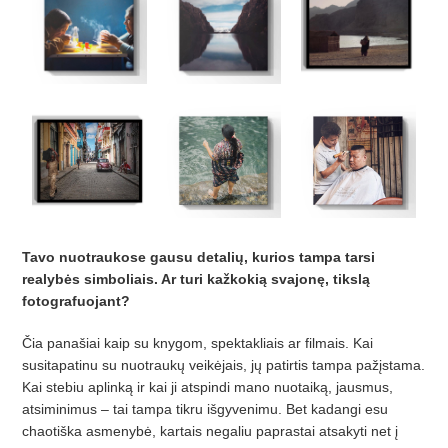
Tavo nuotraukose gausu detalių, kurios tampa tarsi
realybės simboliais. Ar turi kažkokią svajonę, tikslą
fotografuojant?
Čia panašiai kaip su knygom, spektakliais ar filmais. Kai
susitapatinu su nuotraukų veikėjais, jų patirtis tampa pažįstama.
Kai stebiu aplinką ir kai ji atspindi mano nuotaiką, jausmus,
atsiminimus – tai tampa tikru išgyvenimu. Bet kadangi esu
chaotiška asmenybė, kartais negaliu paprastai atsakyti net į