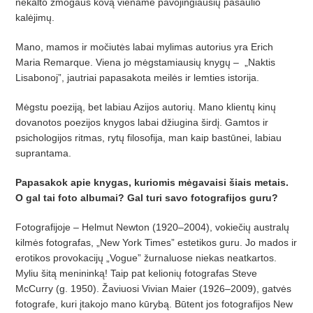
nekalto žmogaus kovą viename pavojingiausių pasaulio
kalėjimų.
Mano, mamos ir močiutės labai mylimas autorius yra Erich
Maria Remarque. Viena jo mėgstamiausių knygų – „Naktis
Lisabonoj”, jautriai papasakota meilės ir lemties istorija.
Mėgstu poeziją, bet labiau Azijos autorių. Mano klientų kinų
dovanotos poezijos knygos labai džiugina širdį. Gamtos ir
psichologijos ritmas, rytų filosofija, man kaip bastūnei, labiau
suprantama.
Papasakok apie knygas, kuriomis mėgavaisi šiais metais.
O gal tai foto albumai? Gal turi savo fotografijos guru?
Fotografijoje – Helmut Newton (1920–2004), vokiečių australų
kilmės fotografas, „New York Times” estetikos guru. Jo mados ir
erotikos provokacijų „Vogue” žurnaluose niekas neatkartos.
Myliu šitą menininką! Taip pat kelionių fotografas Steve
McCurry (g. 1950). Žaviuosi Vivian Maier (1926–2009), gatvės
fotografe, kuri įtakojo mano kūrybą. Būtent jos fotografijos New