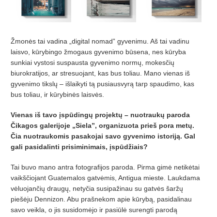
Žmonės tai vadina „digital nomad” gyvenimu. Aš tai vadinu
laisvo, kūrybingo žmogaus gyvenimo būsena, nes kūryba
sunkiai vystosi suspausta gyvenimo normų, mokesčių
biurokratijos, ar stresuojant, kas bus toliau. Mano vienas iš
gyvenimo tikslų – išlaikyti tą pusiausvyrą tarp spaudimo, kas
bus toliau, ir kūrybinės laisvės.
Vienas iš tavo įspūdingų projektų – nuotraukų paroda
Čikagos galerijoje „Siela”, organizuota prieš pora metų.
Čia nuotraukomis pasakojai savo gyvenimo istoriją. Gal
gali pasidalinti prisiminimais, įspūdžiais?
Tai buvo mano antra fotografijos paroda. Pirma gimė netikėtai
vaikščiojant Guatemalos gatvėmis, Antigua mieste. Laukdama
vėluojančių draugų, netyčia susipažinau su gatvės šaržų
piešėju Dennizon. Abu prašnekom apie kūrybą, pasidalinau
savo veikla, o jis susidomėjo ir pasiūlė surengti parodą