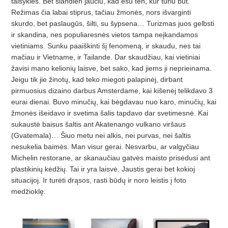
taisyklės. Bet šiandien jaučiu, kad esu ten, kur turiu būt.
Režimas čia labai stiprus, tačiau žmonės, nors išvarginti
skurdo, bet paslaugūs, šilti, su šypsena… Turizmas juos gelbsti
ir skandina, nes populiaresnės vietos tampa neįkandamos
vietiniams. Sunku paaiškinti šį fenomeną, ir skaudu, nes tai
mačiau ir Vietname, ir Tailande. Dar skaudžiau, kai vietiniai
žavisi mano kelionių laisve, bet sako, kad jiems ji neprieinama.
Jeigu tik jie žinotų, kad teko miegoti palapinėj, dirbant
pirmuosius dizaino darbus Amsterdame, kai kišenėj telikdavo 3
eurai dienai. Buvo minučių, kai bėgdavau nuo karo, minučių, kai
žmonės išeidavo ir svetima šalis tapdavo dar svetimesnė. Kai
sukaustė baisus šaltis ant Akatenango vulkano viršaus
(Gvatemala)… Šiuo metu nei alkis, nei purvas, nei šaltis
nesukelia baimės. Man visur gerai. Nesvarbu, ar valgyčiau
Michelin restorane, ar skanaučiau gatvės maisto prisėdusi ant
plastikinių kėdžių. Tai ir yra laisvė. Jaustis gerai bet kokioj
situacijoj. Ir turėti drąsos, rasti būdų ir noro leistis į foto
medžioklę.