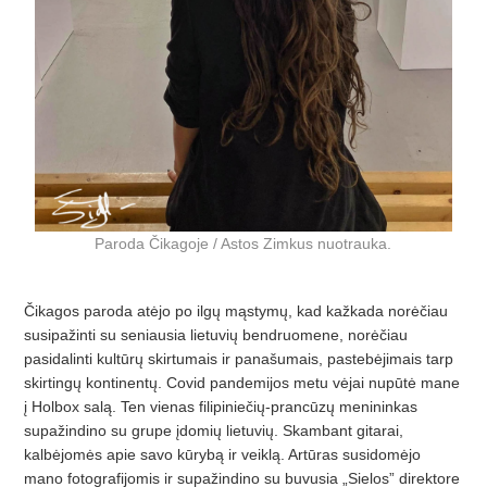
Paroda Čikagoje / Astos Zimkus nuotrauka.
Čikagos paroda atėjo po ilgų mąstymų, kad kažkada norėčiau
susipažinti su seniausia lietuvių bendruomene, norėčiau
pasidalinti kultūrų skirtumais ir panašumais, pastebėjimais tarp
skirtingų kontinentų. Covid pandemijos metu vėjai nupūtė mane
į Holbox salą. Ten vienas filipiniečių-prancūzų menininkas
supažindino su grupe įdomių lietuvių. Skambant gitarai,
kalbėjomės apie savo kūrybą ir veiklą. Artūras susidomėjo
mano fotografijomis ir supažindino su buvusia „Sielos” direktore