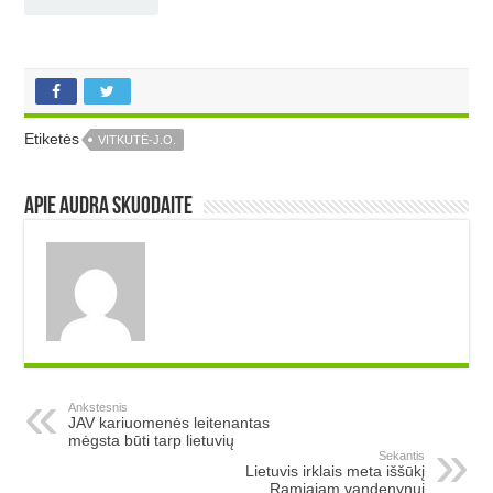
Etiketės
VITKUTĖ-J.O.
Apie Audra Skuodaite
Ankstesnis
JAV kariuomenės leitenantas
mėgsta būti tarp lietuvių
Sekantis
Lietuvis irklais meta iššūkį
Ramiajam vandenynui