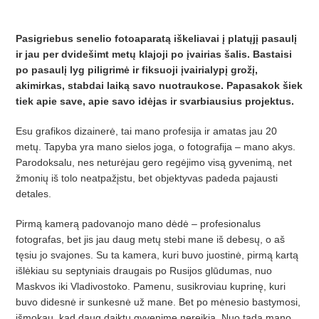
Pasigriebus senelio fotoaparatą iškeliavai į platųjį pasaulį
ir jau per dvidešimt metų klajoji po įvairias šalis. Bastaisi
po pasaulį lyg piligrimė ir fiksuoji įvairialypį grožį,
akimirkas, stabdai laiką savo nuotraukose. Papasakok šiek
tiek apie save, apie savo idėjas ir svarbiausius projektus.
Esu grafikos dizainerė, tai mano profesija ir amatas jau 20
metų. Tapyba yra mano sielos joga, o fotografija – mano akys.
Parodoksalu, nes neturėjau gero regėjimo visą gyvenimą, net
žmonių iš tolo neatpažįstu, bet objektyvas padeda pajausti
detales.
Pirmą kamerą padovanojo mano dėdė – profesionalus
fotografas, bet jis jau daug metų stebi mane iš debesų, o aš
tęsiu jo svajones. Su ta kamera, kuri buvo juostinė, pirmą kartą
išlėkiau su septyniais draugais po Rusijos glūdumas, nuo
Maskvos iki Vladivostoko. Pamenu, susikroviau kuprinę, kuri
buvo didesnė ir sunkesnė už mane. Bet po mėnesio bastymosi,
išmokau, kad daug daiktų gyvenime nereikia. Nuo tada mano