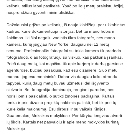
kelionių stilius labai pasikeitė. Ypač po ilgų metų praleistų Azijoj,
nusprendžiau gyventi minimalistiškai.
Dažniausiai grįžus po kelionių, iš naujo klaidžioju per užkabintus
kadrus, kurie dokumentuoja istorijas. Bet tai mano hobis ir
žaidimas. Iki šiol negaliu vadintis tikra fotografe, nes mano
kamera, kurią įsigyjau New Yorke, daugiau nei 12 metų
senumo. Profesionalūs fotografai su tokia kamera tik pradeda
fotografuoti, o aš fotografuoju su viskuo, kas pakliūna į rankas.
Prieš daug metų, kai mąsčiau tik apie karjerą ir darbą garsiose
agentūrose, būčiau pasakiusi, kad esu dizainerė. Šiuo metu
manau, jog esu menininkė. Dabar vis daugiau laiko atrandu
tapybai, kurią daug metų buvau užmetusi dėl išgyvento
sielvarto. Bet fotografija dominuoja, rengiant parodas, nes
norisi jomis pasidalinti, o sutikti žmonės padrąsina. Kartais
tenka ir prie dizaino projektų naktimis palinkti, bet tik prie tų,
kurie kelia malonumą. Esu dirbusi ir su vaikais Kinijos,
Guatemalos, Meksikos mokyklose. Per kūrybą lengviau atverti
jų širdis. Kartais net pasvajoju ir apie meno mokyklos kūrimą
Meksikoje.