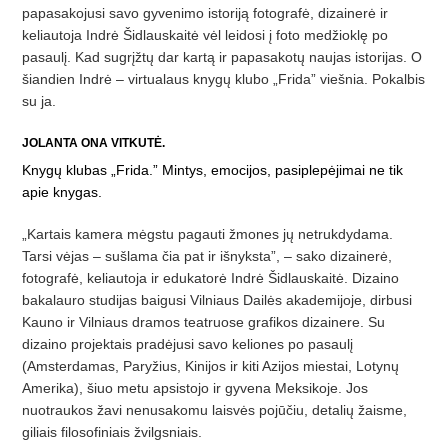
papasakojusi savo gyvenimo istoriją fotografė, dizainerė ir
keliautoja Indrė Šidlauskaitė vėl leidosi į foto medžioklę po
pasaulį. Kad sugrįžtų dar kartą ir papasakotų naujas istorijas. O
šiandien Indrė – virtualaus knygų klubo „Frida” viešnia. Pokalbis
su ja.
JOLANTA ONA VITKUTĖ.
Knygų klubas „Frida.” Mintys, emocijos, pasiplepėjimai ne tik
apie knygas.
„
Kartais kamera mėgstu pagauti žmones jų netrukdydama.
Tarsi vėjas
–
sušlama čia pat ir išnyksta”
,
–
sako
d
izainerė,
fotografė, keliautoja ir edukatorė Indrė Šidlauskaitė. Dizaino
bakalauro studijas baigusi Vilniaus Dailės akademijoje, dirbusi
Kauno ir Vilniaus dramos teatruose grafikos dizainere. Su
dizaino projektais pradėjusi savo keliones po pasaulį
(Amsterdamas, Paryžius, Kinijos ir kiti Azijos miestai, Lotynų
Amerika), šiuo metu apsistojo ir gyvena Meksikoje. Jos
nuotraukos žavi nenusakomu laisvės pojūčiu, detalių žaisme,
giliais filosofiniais žvilgsniais.