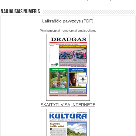
Naujausias numeris
Laikraščio pavyzdys
(PDF)
Pirmi puslapiai nemokamai smalsuoliams
SKAITYTI VISĄ INTERNETE