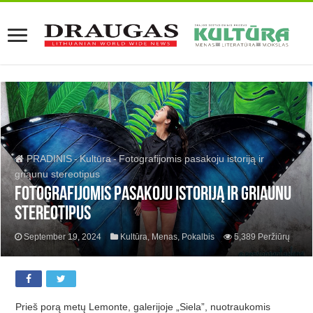
PRADINIS
-
Kultūra
-
Fotografijomis pasakoju istoriją ir
griaunu stereotipus
Fotografijomis pasakoju istoriją ir griaunu
stereotipus
September 19, 2024
Kultūra
,
Menas
,
Pokalbis
5,389 Peržiūrų
Prieš porą metų Lemonte, galerijoje „Siela”, nuotraukomis