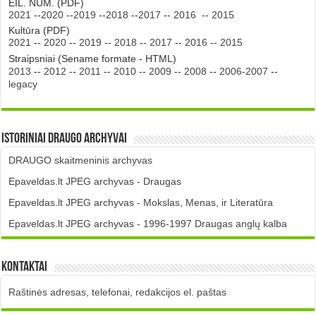
EIL. NUM. (PDF)
2021
--
2020
--
2019
--
2018
--
2017
--
2016
--
2015
Kultūra (PDF)
2021
--
2020
--
2019
--
2018
--
2017
--
2016
--
2015
Straipsniai (Sename formate - HTML)
2013
--
2012
--
2011
--
2010
--
2009
--
2008
--
2006-2007
--
legacy
Istoriniai DRAUGO Archyvai
DRAUGO skaitmeninis archyvas
Epaveldas.lt JPEG archyvas - Draugas
Epaveldas.lt JPEG archyvas - Mokslas, Menas, ir Literatūra
Epaveldas.lt JPEG archyvas - 1996-1997 Draugas anglų kalba
Kontaktai
Raštinės adresas, telefonai, redakcijos el. paštas