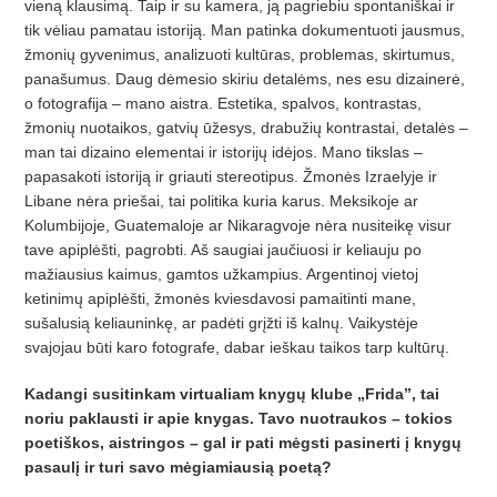
vieną klausimą. Taip ir su kamera, ją pagriebiu spontaniškai ir
tik vėliau pamatau istoriją. Man patinka dokumentuoti jausmus,
žmonių gyvenimus, analizuoti kultūras, problemas, skirtumus,
panašumus. Daug dėmesio skiriu detalėms, nes esu dizainerė,
o fotografija – mano aistra. Estetika, spalvos, kontrastas,
žmonių nuotaikos, gatvių ūžesys, drabužių kontrastai, detalės –
man tai dizaino elementai ir istorijų idėjos. Mano tikslas –
papasakoti istoriją ir griauti stereotipus. Žmonės Izraelyje ir
Libane nėra priešai, tai politika kuria karus. Meksikoje ar
Kolumbijoje, Guatemaloje ar Nikaragvoje nėra nusiteikę visur
tave apiplėšti, pagrobti. Aš saugiai jaučiuosi ir keliauju po
mažiausius kaimus, gamtos užkampius. Argentinoj vietoj
ketinimų apiplėšti, žmonės kviesdavosi pamaitinti mane,
sušalusią keliauninkę, ar padėti grįžti iš kalnų. Vaikystėje
svajojau būti karo fotografe, dabar ieškau taikos tarp kultūrų.
Kadangi susitinkam virtualiam knygų klube „Frida”, tai
noriu paklausti ir apie knygas. Tavo nuotraukos – tokios
poetiškos, aistringos – gal ir pati mėgsti pasinerti į knygų
pasaulį ir turi savo mėgiamiausią poetą?