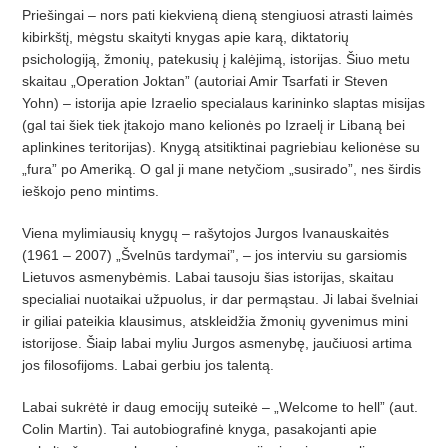
Priešingai – nors pati kiekvieną dieną stengiuosi atrasti laimės
kibirkštį, mėgstu skaityti knygas apie karą, diktatorių
psichologiją, žmonių, patekusių į kalėjimą, istorijas. Šiuo metu
skaitau „Operation Joktan” (autoriai Amir Tsarfati ir Steven
Yohn) – istorija apie Izraelio specialaus karininko slaptas misijas
(gal tai šiek tiek įtakojo mano kelionės po Izraelį ir Libaną bei
aplinkines teritorijas). Knygą atsitiktinai pagriebiau kelionėse su
„fura” po Ameriką. O gal ji mane netyčiom „susirado”, nes širdis
ieškojo peno mintims.
Viena mylimiausių knygų – rašytojos Jurgos Ivanauskaitės
(1961 – 2007) „Švelnūs tardymai”, – jos interviu su garsiomis
Lietuvos asmenybėmis. Labai tausoju šias istorijas, skaitau
specialiai nuotaikai užpuolus, ir dar permąstau. Ji labai švelniai
ir giliai pateikia klausimus, atskleidžia žmonių gyvenimus mini
istorijose. Šiaip labai myliu Jurgos asmenybę, jaučiuosi artima
jos filosofijoms. Labai gerbiu jos talentą.
Labai sukrėtė ir daug emocijų suteikė – „Welcome to hell” (aut.
Colin Martin). Tai autobiografinė knyga, pasakojanti apie