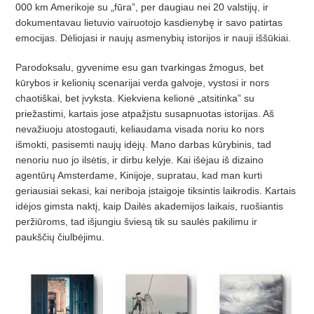
000 km Amerikoje su „fūra”, per daugiau nei 20 valstijų, ir
dokumentavau lietuvio vairuotojo kasdienybę ir savo patirtas
emocijas. Dėliojasi ir naujų asmenybių istorijos ir nauji iššūkiai.
Parodoksalu, gyvenime esu gan tvarkingas žmogus, bet
kūrybos ir kelionių scenarijai verda galvoje, vystosi ir nors
chaotiškai, bet įvyksta. Kiekviena kelionė „atsitinka” su
priežastimi, kartais jose atpažįstu susapnuotas istorijas. Aš
nevažiuoju atostogauti, keliaudama visada noriu ko nors
išmokti, pasisemti naujų idėjų. Mano darbas kūrybinis, tad
nenoriu nuo jo ilsėtis, ir dirbu kelyje. Kai išėjau iš dizaino
agentūrų Amsterdame, Kinijoje, supratau, kad man kurti
geriausiai sekasi, kai neriboja įstaigoje tiksintis laikrodis. Kartais
idėjos gimsta naktį, kaip Dailės akademijos laikais, ruošiantis
peržiūroms, tad išjungiu šviesą tik su saulės pakilimu ir
paukščių čiulbėjimu.