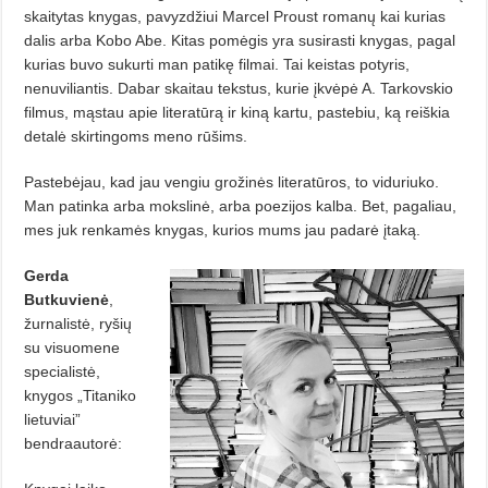
skaitytas knygas, pavyzdžiui Marcel Proust romanų kai kurias
dalis arba Kobo Abe. Kitas pomėgis yra susirasti knygas, pagal
kurias buvo sukurti man patikę filmai.
Tai keistas potyris,
nenuviliantis. Dabar skaitau tekstus, kurie įkvėpė A. Tarkovskio
filmus, mąstau apie literatūrą ir kiną kartu, pastebiu, ką reiškia
detalė skirtingoms meno rūšims.
Pastebėjau, kad jau vengiu grožinės literatūros, to viduriuko.
Man patinka arba mokslinė, arba poezijos kalba. Bet, pagaliau,
mes juk renkamės knygas, kurios mums jau padarė įtaką.
Gerda
Butkuvienė
,
žurnalistė, ryšių
su visuomene
specialistė,
knygos „Titaniko
lietuviai”
bendraautorė: