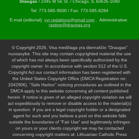
Draugas
/ 2345 W 56 St. / Chicago, IL 60636-1040
Tel: 773-585-9500 / Fax: 773-585-8284
E-mail (editorial):
vyr.redaktore@gmail.com
. Administrative:
rastine@draugas.org
© Copyright 2026, Visa medžiaga yra dienraščio "Draugas"
nuosavybė. This site may contain copyrighted material the use
of which has not always been specifically authorized by the
copyright owner. In accordance with section 512 of the U.S.
Copyright Act our contact information has been registered with
the United States Copyright Office (DMCA Registration no:
1042906). "Safe Harbor" noticing procedures as outlined in the
DMCA apply to this website concerning all content published
herein. If notice is given of an alleged copyright violation we will
act expeditiously to remove or disable access to the material(s)
in question. If you are a legal copyright holder or a designated
agent for such and you believe a post on this website falls
outside the boundaries of "Fair Use" and legitimately infringes
on yours or your clients copyright we may be contacted
concerning copyright matters at: Lithuanian Catholic Press