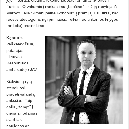
joje – Barack Obama rekomenduotas romanas „Moiros ir
Furijos”.
O vakarais į rankas imu „Lopšinę” – už ją rašytoja iš
Maroko Leila Slimani pelnė Goncourt‘ų premiją. Esu tikra, kad
ruoštis atostogoms irgi pirmiausia reikia nuo tinkamos knygos
(ar kelių) pasirinkimo.
Kęstutis
Vaškelevičius
,
patarėjas
Lietuvos
Respublikos
ambasadoje JAV
Kiekvieną rytą
stengiuosi
pradėti valandą
anksčiau. Taip
galiu „įžengti” į
dieną žinodamas
svarbias
naujienas ar