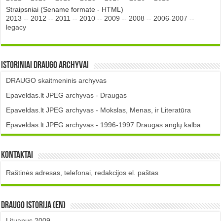
Straipsniai (Sename formate - HTML)
2013
--
2012
--
2011
--
2010
--
2009
--
2008
--
2006-2007
--
legacy
Istoriniai DRAUGO Archyvai
DRAUGO skaitmeninis archyvas
Epaveldas.lt JPEG archyvas - Draugas
Epaveldas.lt JPEG archyvas - Mokslas, Menas, ir Literatūra
Epaveldas.lt JPEG archyvas - 1996-1997 Draugas anglų kalba
Kontaktai
Raštinės adresas, telefonai, redakcijos el. paštas
DRAUGO istorija (EN)
Lituanus 2009