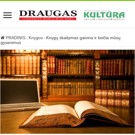
PRADINIS
-
Knygos
-
Knygų skaitymas gaivina ir keičia mūsų
gyvenimus