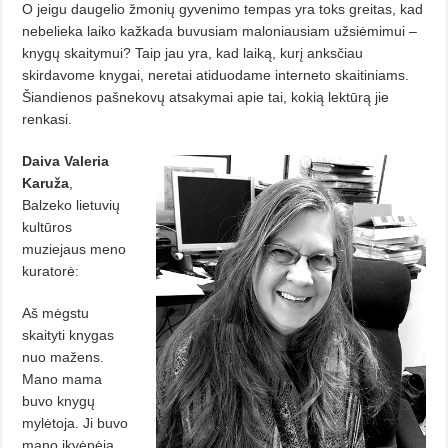
O jeigu daugelio žmonių gyvenimo tempas yra toks greitas, kad
nebelieka laiko kažkada buvusiam maloniausiam užsiėmimui –
knygų skaitymui? Taip jau yra, kad laiką, kurį anksčiau
skirdavome knygai, neretai atiduodame interneto skaitiniams.
Šiandienos pašnekovų atsakymai apie tai, kokią lektūrą jie
renkasi.
Daiva Valeria
Karuža
,
Balzeko lietuvių
kultūros
muziejaus meno
kuratorė:
Aš mėgstu
skaityti knygas
nuo mažens.
Mano mama
buvo knygų
mylėtoja. Ji buvo
mano įkvėpėja.