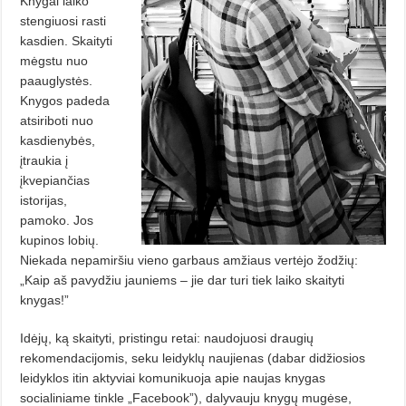
Knygai laiko
stengiuosi rasti
kasdien. Skaityti
mėgstu nuo
paauglystės.
Knygos padeda
atsiriboti nuo
kasdienybės,
įtraukia į
įkvepiančias
istorijas,
pamoko. Jos
kupinos lobių.
Niekada nepamiršiu vieno garbaus amžiaus vertėjo žodžių:
„Kaip aš pavydžiu jauniems – jie dar turi tiek laiko skaityti
knygas!”
Idėjų, ką skaityti, pristingu retai: naudojuosi draugių
rekomendacijomis, seku leidyklų naujienas (dabar didžiosios
leidyklos itin aktyviai komunikuoja apie naujas knygas
socialiniame tinkle „Facebook”), dalyvauju knygų mugėse,