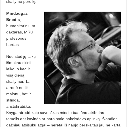
skaitymo poreikį.
Mindaugas
Briedis
,
humanitarinių m.
daktaras, MRU
profesorius,
bardas:
Nuo studijų laikų
išmokau skirti
laiko, o kad ir
visą dieną,
skaitymui. Tai
atrodė ne tik
malonu, bet ir
stilinga,
aristokratiška.
Knyga atrodė kaip savotiškas miesto bastūno atributas –
tomelis ant kavinės ar baro stalo pakeisdavo aplinką. Šiandien
dažniau atsisuku atgal – neretai iš naujo perskaitau jau ne kartą