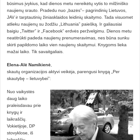
būsimus įvykius, kad dienos metu nereikėtų vytis to milžiniško
naujienų srauto. Pradedu nuo „bazės”– pagrindinių Lietuvos,
JAV ir tarptautinių žiniasklaidos leidinių skaitymo. Tada visuomet
atlieku naujienų su žodžiu „Lithuania” paiešką. Ir galiausiai
baigiu „Twitter” ir „Facebook” erdvės peržvelgimu. Dienos metu
neatitrūkti padeda naujienų prenumeravimas, nes būna sunku
skirti papildomo laiko vien naujienų skaitymui. Knygoms lieka
mažai laiko. Tik savaitgaliais.
Elena-Alė
Namikienė
,
skautų organizacijos aktyvi veikėja, parengusi knygą „Per
skautybę – lietuvybei”:
Nuo vaikystės
daug laiko
praleisdavau prie
knygų ir
laikraščių.
Vokietijoje, DP
stovyklose, iš
laikraščių