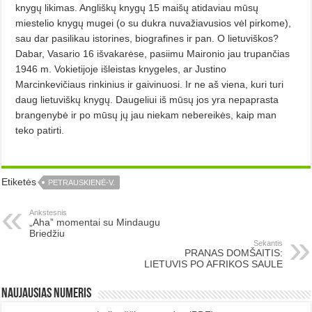
knygų likimas. Angliškų knygų 15 maišų atidaviau mūsų
miestelio knygų mugei (o su dukra nuvažiavusios vėl pirkome),
sau dar pasilikau istorines, biografines ir pan. O lietuviškos?
Dabar, Vasario 16 išvakarėse, pasiimu Maironio jau trupančias
1946 m. Vokietijoje išleistas knygeles, ar Justino
Marcinkevičiaus rinkinius ir gaivinuosi. Ir ne aš viena, kuri turi
daug lietuviškų knygų. Daugeliui iš mūsų jos yra nepaprasta
brangenybė ir po mūsų jų jau niekam nebereikės, kaip man
teko patirti.
Etiketės
PETRAUSKIENĖ-V.
Ankstesnis
„Aha” momentai su Mindaugu
Briedžiu
Sekantis
PRANAS DOMŠAITIS:
LIETUVIS PO AFRIKOS SAULE
Naujausias numeris