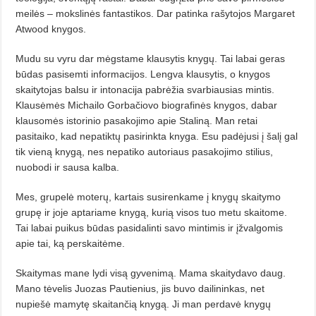
meilės – mokslinės fantastikos. Dar patinka rašytojos Margaret
Atwood knygos.
Mudu su vyru dar mėgstame klausytis knygų. Tai labai geras
būdas pasisemti informacijos. Lengva klausytis, o knygos
skaitytojas balsu ir intonacija
pabrėžia
svarbiausias mintis.
Klausėmės Michailo Gorbačiovo biografinės knygos, dabar
klausomės istorinio pasakojimo apie Staliną. Man retai
pasitaiko, kad nepatiktų pasirinkta knyga. Esu padėjusi į šalį gal
tik vieną knygą, nes nepatiko autoriaus pasakojimo stilius,
nuobodi ir sausa kalba.
Mes, grupelė moterų, kartais susirenkame į knygų skaitymo
grupę ir joje aptariame knygą, kurią visos tuo metu skaitome.
Tai labai puikus būdas pasidalinti savo mintimis ir įžvalgomis
apie tai, ką perskaitėme.
Skaitymas mane lydi visą gyvenimą. Mama skaitydavo daug.
Mano tėvelis Juozas Pautienius, jis buvo dailininkas, net
nupiešė mamytę skaitančią knygą. Ji man perdavė knygų