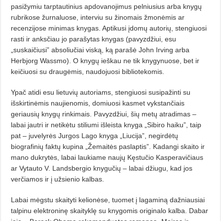
pasižymiu tarptautinius apdovanojimus pelniusius arba knygų
rubrikose žurnaluose, interviu su žinomais žmonėmis ar
recenzijose minimas knygas. Aptikusi įdomų autorių, stengiuosi
rasti ir anksčiau jo parašytas knygas (pavyzdžiui, esu
„suskaičiusi” absoliučiai viską, ką parašė John Irving arba
Herbjorg Wassmo). O knygų ieškau ne tik knygynuose, bet ir
keičiuosi su draugėmis, naudojuosi bibliotekomis.
Ypač atidi esu lietuvių autoriams, stengiuosi susipažinti su
išskirtinėmis naujienomis, domiuosi kasmet vykstančiais
geriausių knygų rinkimais. Pavyzdžiui, šių metų atradimas –
labai jautri ir netikėtu stiliumi išleista knyga „Sibiro haiku”, taip
pat – juvelyrės Jurgos Lago knyga „Liucija”, negirdėtų
biografinių faktų kupina „Žemaitės paslaptis”. Kadangi skaito ir
mano dukrytės, labai laukiame naujų Kęstučio Kasperavičiaus
ar Vytauto V. Landsbergio knygučių – labai džiugu, kad jos
verčiamos ir į užsienio kalbas.
Labai mėgstu skaityti kelionėse,
tuomet į lagaminą dažniausiai
talpinu elektroninę skaityklę su knygomis originalo kalba. Dabar