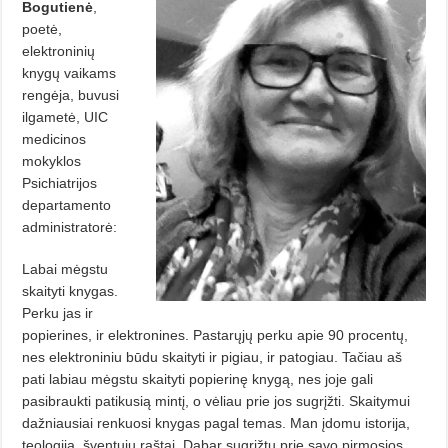
Bogutienė
,
poetė,
elektroninių
knygų vaikams
ren­­gėja, buvusi
ilgametė, UIC
medicinos
mokyklos
Psichiatrijos
departamento
administratorė:
Labai mėgstu
skaityti knygas.
Perku jas ir
popierines, ir elektronines. Pastarųjų perku apie 90 procentų,
nes elektroniniu būdu skaityti ir pigiau, ir patogiau. Tačiau aš
pati labiau mėgstu skaityti popierinę knygą, nes joje gali
pasibraukti patikusią mintį, o vėliau prie jos sugrįžti. Skaitymui
dažniausiai renkuosi knygas pagal temas. Man įdomu istorija,
teologija, šventųjų raštai. Dabar sugrįžtu prie savo pirmosios