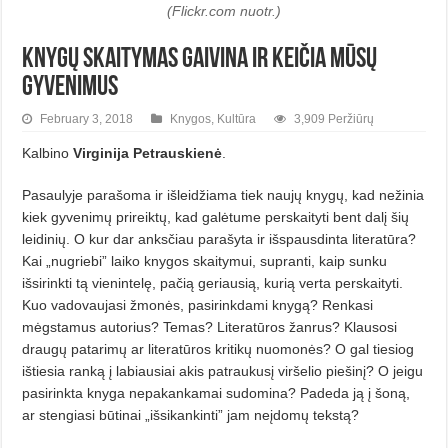
(Flickr.com nuotr.)
Knygų skaitymas gaivina ir keičia mūsų
gyvenimus
February 3, 2018
Knygos
,
Kultūra
3,909 Peržiūrų
Kalbino
Virginija Petrauskienė
.
Pasaulyje parašoma ir išleidžiama tiek naujų knygų, kad nežinia
kiek gyvenimų prireiktų, kad galėtume perskaityti bent dalį šių
leidinių. O kur dar anksčiau parašyta ir išspausdinta literatūra?
Kai „nugriebi” laiko knygos skaitymui, supranti, kaip sunku
išsirinkti tą vienintelę, pačią geriausią, kurią verta perskaityti.
Kuo vadovaujasi žmonės, pasirinkdami knygą? Renkasi
mėgstamus autorius? Temas? Literatūros žanrus? Klausosi
draugų patarimų ar literatūros kritikų nuomonės? O gal tiesiog
ištiesia ranką į labiausiai akis patraukusį viršelio piešinį? O jeigu
pasirinkta knyga nepakankamai sudomina? Padeda ją į šoną,
ar stengiasi būtinai „išsikankinti” jam neįdomų tekstą?