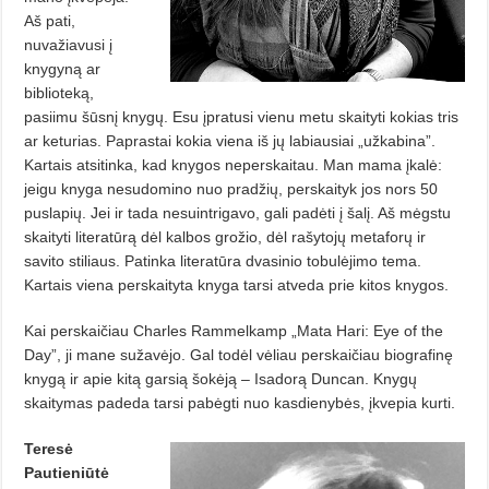
Aš pati,
nuvažiavusi į
knygyną ar
biblioteką,
pasiimu šūsnį knygų. Esu įpratusi vienu metu skaityti kokias tris
ar keturias. Paprastai kokia viena iš jų labiausiai „užkabina”.
Kartais atsitinka, kad knygos neperskaitau. Man mama įkalė:
jeigu knyga nesudomino nuo pradžių, perskaityk jos nors 50
puslapių. Jei ir tada nesuintrigavo, gali padėti į šalį. Aš mėgstu
skaityti literatūrą dėl kalbos grožio, dėl rašytojų metaforų ir
savito stiliaus. Patinka literatūra dvasinio tobulėjimo tema.
Kartais viena perskaityta knyga tarsi atveda prie kitos knygos.
Kai perskaičiau Charles Rammelkamp „Mata Hari: Eye of the
Day”, ji mane sužavėjo. Gal todėl vėliau perskaičiau biografinę
knygą ir apie kitą garsią šokėją – Isadorą Duncan. Knygų
skaitymas padeda tarsi pabėgti nuo kasdienybės, įkvepia kurti.
Teresė
Pautieniūtė