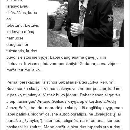
išrašydavau
eilėraščius, kuriu
os
tebeturiu. Lietuviš
kų knygų mūsų
namuose
daugiau nei
tūkstantis, kurios
buvo išleistos išeivijoje. Labai daug esame gavę jų ir iš
Lietuvos. Ir visas spėdavom perskaityti. Gi dabar, senatvėje –
mažai turime laiko…
Pernai perskaičiau Kristinos Sabaliauskaitės „Silva Rerum”.
Buvo sunku skaityti. Vienas sakinys vos ne per puslapį, kad imi
ir pasiklysti mintyje. Vistiek buvo įdomu. Dabar neseniai gavau
„Taip, laimingas” Antano Gailiaus knygą apie kardinolą Audrį
Juozą Bačkį, bet dar nepradėjau skaityti. Iš angliškų knygų man
labai patinka biografijos, (ne autobiografijos, ne „žvaigždžių” ar
panašių „įžymybių”), istorinės, religinės, na ir romanai, kuriuos
paskaitai ir užmiršti. Mano amžiuje skaudus rūpestis yra turimų