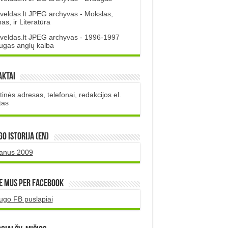
veldas.lt JPEG archyvas - Mokslas,
s, ir Literatūra
veldas.lt JPEG archyvas - 1996-1997
ugas anglų kalba
aktai
inės adresas, telefonai, redakcijos el.
tas
O istorija (EN)
uanus 2009
e mus per Facebook
ugo FB puslapiai