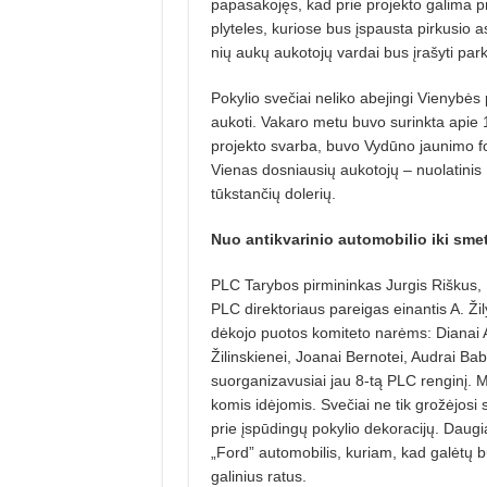
papasakojęs, kad prie projekto galima pr
plyteles, kuriose bus įspausta pirkusio 
nių aukų aukotojų vardai bus įrašyti park
Pokylio svečiai neliko abejingi Vienybės 
au­koti. Vakaro metu buvo surinkta apie 1
projekto svar­ba, bu­vo Vydūno jaunimo fo
Vienas dosniausių aukotojų – nuolatini
tūks­tančių dolerių.
Nuo antikvarinio automobilio
iki sme
PLC Tarybos pirmininkas Jurgis Riškus, 
PLC di­rektoriaus pareigas einantis A. Žil
dėkojo puotos komi­teto narėms: Dianai Ale
Žilinskienei, Joanai Bernotei, Audrai Babi
suorganizavusiai jau 8-tą PLC renginį. M
komis idėjomis. Svečiai ne tik grožė­josi 
prie įspūdin­gų pokylio dekoracijų. Daugi
„Ford” automobilis, kuriam, kad galėtų būt
galinius ratus.