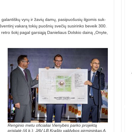
galantiškų vyrų ir žavių da­mų, pasipuošusių ilgomis suk­
 šventinį vakarą tokių puošnių svečių susirinko beveik 300.
 retro šokį pagal garsiąją Danieliaus Dolskio dai­ną „Onyte,
Renginio metu oficialiai Vienybės parko projektą
pristatė (iš k.): JAV LB Krašto valdybos pirmininkas A.