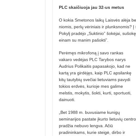
PLC skaičiuoja jau 32-us metus
O kokia Smetonos laikų Laisvės alėja be 
niomis, perlų vėriniais ir plunksnomis? Į
Pokylį pradėjo „Suktinio” šokėjai, sušokę
einam su manim pa­šokti”.
Perėmęs mikrofoną į savo rankas
vakaro vedėjas PLC Tarybos narys
Audrius Polikaitis papasakojo, kad ne
kartą yra girdėjęs, kaip PLC apsilankę
kitų tautybių svečiai lietuviams pavydi
tokios erdvės, kurioje mes galime
melstis, mokytis, šokti, kurti, sportuoti,
dainuoti.
„Bet 1988 m. buvusiame kunigų
seminarijos pastate įkurto lietuvių centro
pradžia nebuvo lengva. Ačiū
pradininkams, kurie steigė, dirbo ir