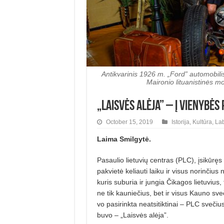
Antikvarinis 1926 m. „Ford” automobilis
Maironio lituanistinės m
„Laisvės alėja” – į Vienybės
October 15, 2019
Istorija
,
Kultūra
,
La
Laima Smilgytė.
Pasaulio lietuvių centras (PLC), įsikūręs
pakvietė keliauti laiku ir visus norinčius
kuris suburia ir jungia Čikagos lietuvius,
ne tik kauniečius, bet ir visus Kauno sve
vo pasirinkta neatsitiktinai – PLC sve­čius
buvo – „Laisvės alėja”.