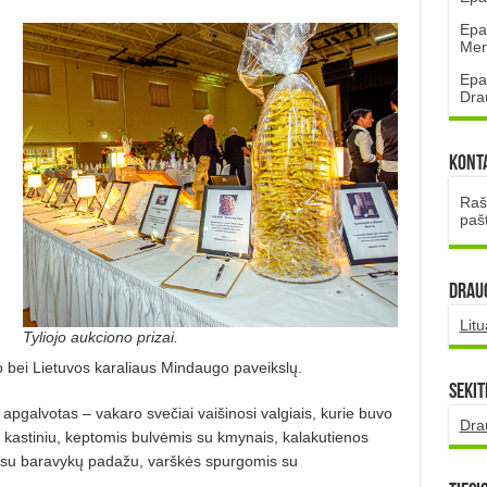
Epa
Mena
Epa
Dra
Kont
Rašt
paš
DRAUG
Lit
Tyliojo aukciono prizai.
o bei Lietuvos karaliaus Min­daugo paveikslų.
Sekit
apgalvotas – vakaro svečiai vaišinosi valgiais, kurie buvo
Dra
e, kastiniu, keptomis bulvėmis su kmynais, kalakutienos
e su baravykų padažu, varškės spurgomis su