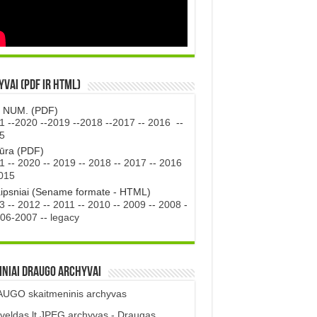
vai (PDF ir HTML)
. NUM. (PDF)
1
--
2020
--
2019
--
2018
--
2017
--
2016
--
5
tūra (PDF)
1
--
2020
--
2019
--
2018
--
2017
--
2016
015
aipsniai (Sename formate - HTML)
3
--
2012
--
2011
--
2010
--
2009
--
2008
-
06-2007
--
legacy
iniai DRAUGO Archyvai
UGO skaitmeninis archyvas
veldas.lt JPEG archyvas - Draugas