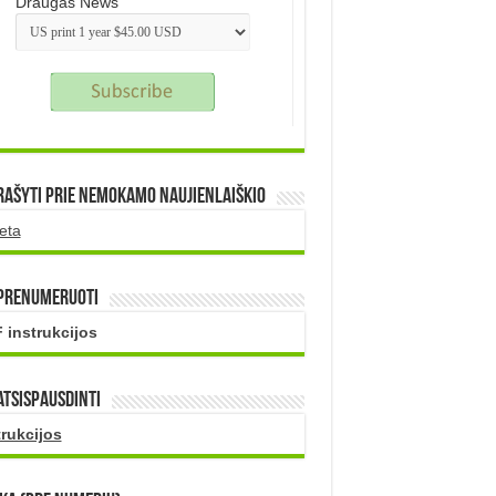
Draugas News
rašyti prie nemokamo naujienlaiškio
eta
 prenumeruoti
 instrukcijos
atsispausdinti
trukcijos