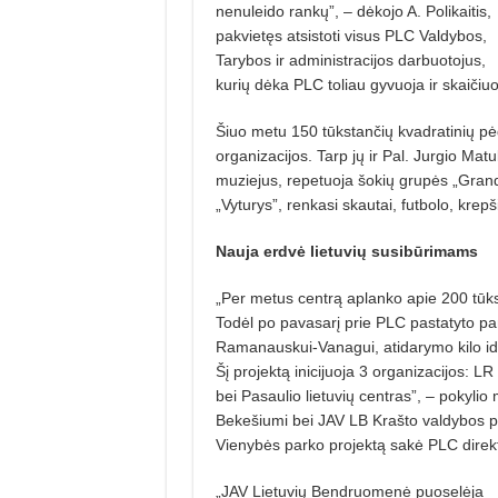
nenuleido rankų”, – dėkojo A. Poli­kaitis,
pakvietęs atsistoti visus PLC Valdybos,
Tarybos ir administracijos darbuotojus,
kurių dėka PLC toliau gyvuoja ir skaičiu
Šiuo metu 150 tūkstančių kvadratinių pė
organizacijos. Tarp jų ir Pal. Jurgio Matu
muziejus, repetuoja šokių grupės „Grandi
„Vyturys”, renkasi skautai, futbolo, krep­
Nauja erdvė lietuvių
susibūrimams
„Per metus centrą aplanko apie 200 tūks
Todėl po pavasarį prie PLC pastatyto pa­m
Ramanauskui-Vanagui, atidarymo kilo idėja
Šį projektą inicijuoja 3 organizacijos: 
bei Pasaulio lietuvių centras”, – pokyli
Bekešiumi bei JAV LB Krašto valdybos pir
Vienybės parko projektą sakė PLC direkto
„JAV Lietuvių Bendruomenė puo­selėja