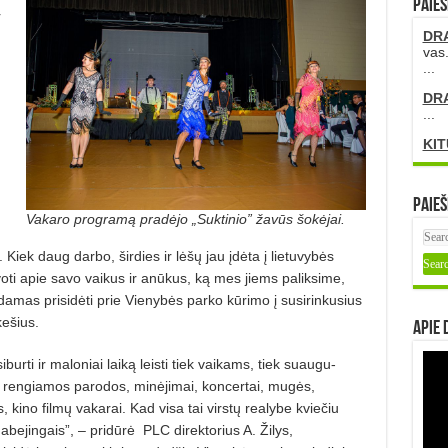
PAIEŠ
r
DR
vas.
...
DR
...
KIT
Paieš
Vakaro programą pradėjo „Suktinio” žavūs šokėjai.
Kiek daug darbo, širdies ir lėšų jau įdėta į lietuvybės
 apie sa­vo vaikus ir anūkus, ką mes jiems pa­liksime,
indamas prisidėti prie Vienybės parko kūrimo į susirinkusius
ešius.
Apie 
urti ir maloniai laiką leisti tiek vaikams, tiek suaugu­
 rengiamos parodos, minėjimai, kon­certai, mugės,
kino filmų vakarai. Kad visa tai virstų realybe kviečiu
 abejingais”, – pridūrė
PLC direktorius A. Žilys,