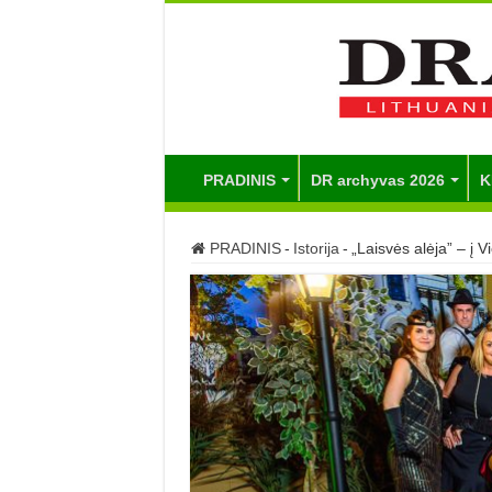
PRADINIS
DR archyvas 2026
K
PRADINIS
-
Istorija
-
„Laisvės alėja” – į 