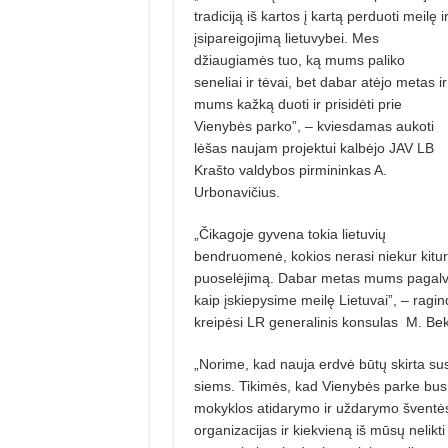
tradiciją iš kartos į kartą perduoti meilę i
įsipareigojimą lie­tuvybei. Mes
džiaugiamės tuo, ką mums paliko
seneliai ir tėvai, bet da­bar atėjo metas ir
mums kažką duoti ir prisidėti prie
Vienybės parko”, – kviesdamas aukoti
lėšas naujam projektui kalbėjo JAV LB
Krašto valdybos pirmininkas A.
Urbonavičius.
„Čikagoje gyvena tokia lietuvių
bendruomenė, kokios nerasi niekur kitur. 
puoselėjimą. Dabar metas mums pagalvoti
kaip įskiepysime meilę Lie­tu­vai”, – rag
kreipėsi LR generalinis konsulas
M. Bek
„Norime, kad nauja erdvė būtų skirta susib
siems. Tikimės, kad Vienybės parke bus
mokyklos atidarymo ir uždarymo šventės, 
organizacijas ir kiekvieną iš mūsų nelikti