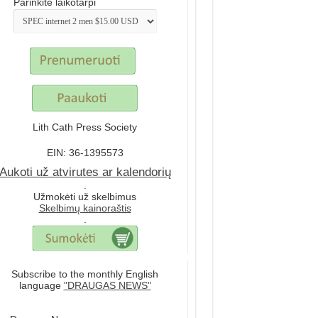
Parinkite laikotarpi
Lith Cath Press Society
EIN: 36-1395573
Aukoti už atvirutes ar kalendorių
.
Užmokėti už skelbimus
Skelbimų kainoraštis
.
Subscribe to the monthly English
language
"DRAUGAS NEWS"