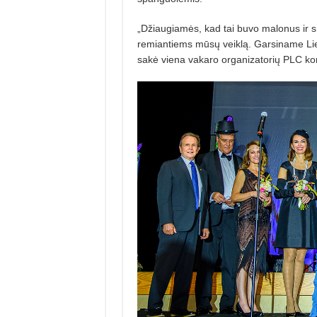
„Džiaugiamės, kad tai buvo malonus ir 
remian­tiems mūsų veiklą. Garsiname Liet
sakė viena vakaro organizatorių PLC ko