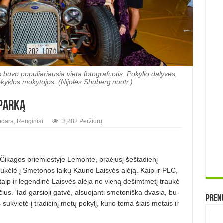
 buvo populiariausia vieta fotografuotis. Pokylio dalyvės,
okyklos mokytojos. (Nijolės Shuberg nuotr.)
 parką
bdara
,
Renginiai
3,282 Peržiūrų
 Čikagos priemiestyje Le­mon­te, praėjusį šeštadienį
 nu­kėlė į Smetonos laikų Kauno Laisvės alėją. Kaip ir PLC,
 taip ir legen­dinė Laisvės alėja ne vieną dešimtmetį traukė
čius. Tad garsioji gat­vė, alsuojanti smetoniška dvasia, bu­
Prenu
 sukvietė į tradicinį metų po­kylį, kurio tema šiais metais ir