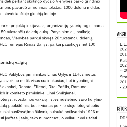
isidėti perkant skirtingo dydžio Vienybės parko grindinio
asmens pavardė ar norimas tekstas. 1000 dolerių ir dides­­
e stovėsiančioje globėjų lentoje.
parko projektą inicijavusių organizacijų lyderių raginimams
50 tūkstančių dolerių aukų. Patys pirmieji, patikėję
Archy
ndas, Vieny­bės parkui skyręs 20 tūkstančių do­lerių.
EIL
s PLC rėmėjas Rimas Ba­nys, parkui paaukojęs net 100
202
201
Kul
toniškų valgių
202
--
2
PLC Valdybos pirmininkas Linas Gylys ir 11-tus metus
Str
ys sveikino ne tik visus susirinkusius, bet ir ypatingai
201
knaitei, Rena­tai Žilienei, Ritai Pašilis, Ramu­nei
-
20
ch ir komiteto pirminin­kei Linai Smilgienei,
oterys, ruošdamos va­karą, išties nustebino savo kūrybiš­
stalų puokštėmis, bet ir vienas po kito stojo fotografuotis
Istor
ausiai su­­sižavėjimo šūksnių sulaukė antikvarinis 1926 m.
DRA
i įvežtas į salę, teko numontuoti, o vėliau ir vėl už­dėti
Epa