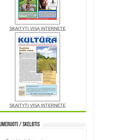
SKAITYTI VISĄ INTERNETE
SKAITYTI VISĄ INTERNETE
meruoti / Skelbtis