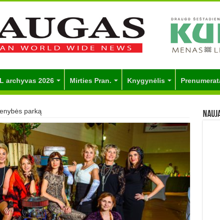
L archyvas 2026
Mirties Pran.
Knygynėlis
Prenumerat
Vienybės parką
Nauj