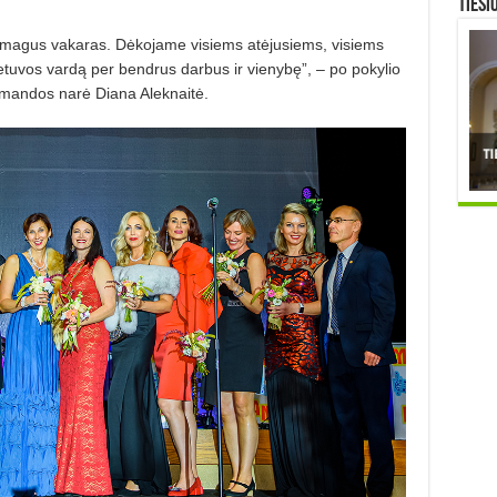
TIESI
smagus vakaras. Dėkojame visiems atėjusiems, visiems
u­vos vardą per bendrus darbus ir vie­nybę”, – po pokylio
mandos narė Diana Aleknaitė.