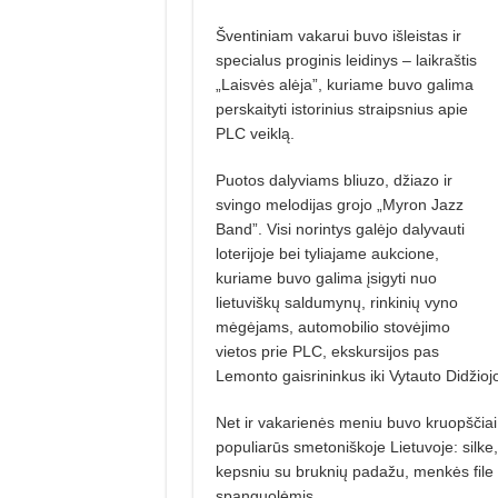
Šventiniam vakarui buvo išleistas ir
specialus proginis leidinys – laik­raštis
„Laisvės alėja”, kuriame bu­vo galima
perskaityti istorinius straipsnius apie
PLC veiklą.
Puotos dalyviams bliuzo, džiazo ir
svingo melodijas grojo „Myron Jazz
Band”. Visi norintys galėjo dalyvauti
loterijoje bei tyliajame aukcio­ne,
kuriame buvo galima įsigyti nuo
lietuviškų saldumynų, rinkinių vyno
mėgėjams, automobilio stovėjimo
vietos prie PLC, ekskursijos pas
Lemonto gaisrininkus iki Vytauto Didžioj
Net ir vakarienės meniu buvo kruopščiai 
popu­liarūs smetoniškoje Lietuvoje: silk
kepsniu su bruk­nių padažu, menkės fil
spanguolėmis.