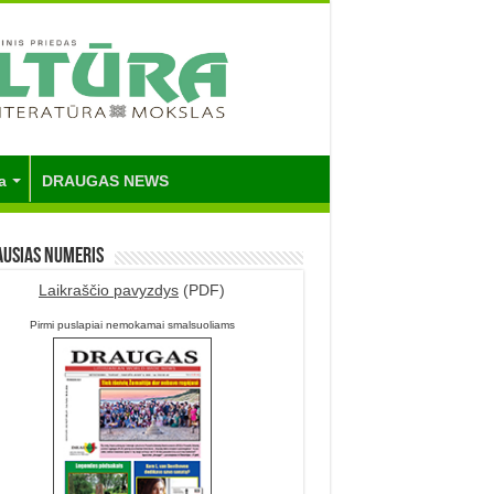
a
DRAUGAS NEWS
ausias numeris
Laikraščio pavyzdys
(PDF)
Pirmi puslapiai nemokamai smalsuoliams