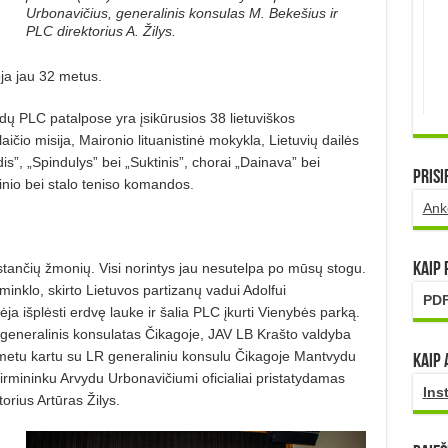
Urbonavičius, generalinis konsulas M. Bekešius ir
PLC direktorius A. Žilys.
oja jau 32 metus.
dų PLC patalpose yra įsikūrusios 38 lietuviškos
laičio misija, Maironio lituanistinė mokykla, Lietuvių dailės
s”, „Spindulys” bei „Suktinis”, chorai „Dainava” bei
Prisi
šinio bei stalo teniso komandos.
Ank
tančių žmonių. Visi norintys jau nesutelpa po mūsų stogu.
Kaip
inklo, skirto Lietuvos partizanų va­dui Adolfui
PDF
 išplėsti erdvę lau­ke ir šalia PLC įkurti Vienybės parką.
LR generalinis konsulatas Čikagoje, JAV LB Krašto valdyba
o metu kartu su LR generaliniu konsulu Čikagoje Mantvydu
Kaip 
mi­ninku Arvydu Urbonavičiumi oficia­liai pristatydamas
Ins
rius Ar­tūras Žilys.